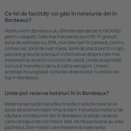
Ce fel de facilităţi voi găsi ȋn hotelurile din în
Bordeaux?
Hotelurile în Bordeaux au diferite standarde și facilități
pentru oaspeți. Cele mai frecvente sunt Wi-Fi gratuit,
zone de wellness cu SPA, mini bar/seif în cameră, centru
comercial, zonă de luat masa, zonă de joacă pentru copii,
parcare gratuită și broșuri informative despre cele mai
interesante atracții turistice din zonă. Unele proprietăți
includ și transferul de la și către aeroport. Uneori,
acestea încurajează vizitarea obiectivelor turistice de
top în Bordeaux.
Unde pot rezerva hoteluri ȋn în Bordeaux?
Rezervarea cazării pe eSky.ro este o soluție care te va
ajuta să economiseşti timp și bani. Foloseşte motorul de
căutare a hotelurilor din în Bordeaux și alege cazarea
care corespunde cerințelor tale. Multe persoane au ales
pachetul Zbor+Hotel care ȋnseamnă rezervarea