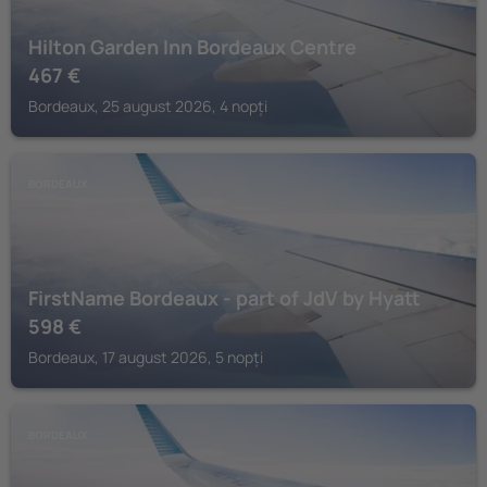
Hilton Garden Inn Bordeaux Centre
467
€
Bordeaux, 25 august 2026, 4 nopți
BORDEAUX
FirstName Bordeaux - part of JdV by Hyatt
598
€
Bordeaux, 17 august 2026, 5 nopți
BORDEAUX