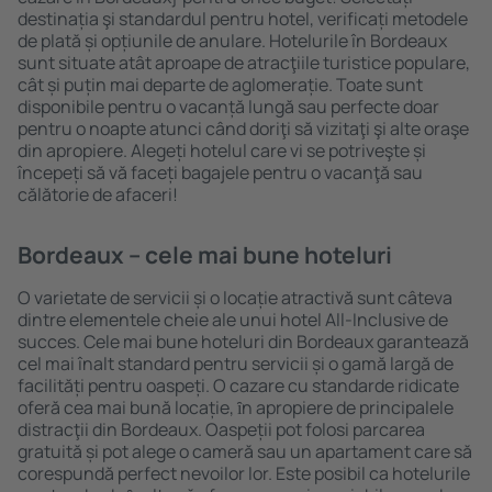
destinația şi standardul pentru hotel, verificați metodele
de plată și opțiunile de anulare. Hotelurile în Bordeaux
sunt situate atât aproape de atracţiile turistice populare,
cât și puțin mai departe de aglomerație. Toate sunt
disponibile pentru o vacanță lungă sau perfecte doar
pentru o noapte atunci când doriţi să vizitaţi şi alte oraşe
din apropiere. Alegeți hotelul care vi se potriveşte și
începeți să vă faceți bagajele pentru o vacanţă sau
călătorie de afaceri!
Bordeaux – cele mai bune hoteluri
O varietate de servicii și o locație atractivă sunt câteva
dintre elementele cheie ale unui hotel All-Inclusive de
succes. Cele mai bune hoteluri din Bordeaux garantează
cel mai înalt standard pentru servicii și o gamă largă de
facilități pentru oaspeți. O cazare cu standarde ridicate
oferă cea mai bună locație, ȋn apropiere de principalele
distracţii din Bordeaux. Oaspeții pot folosi parcarea
gratuită și pot alege o cameră sau un apartament care să
corespundă perfect nevoilor lor. Este posibil ca hotelurile