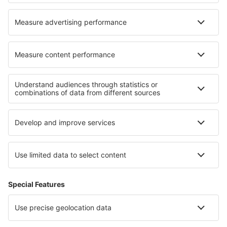
Hoteluri în Meina
Hoteluri în Crianlarich
Cele mai bune hoteluri - regiuni
Hoteluri în Corsica
Hoteluri în regiunea Munților Jura
Hoteluri în Aquitania
Hoteluri în Val Thorens
Hoteluri în Champagne
Hoteluri in Black Forest
Hoteluri Plovdiv province
Hoteluri in California
Hoteluri in Rezervația naturală Peșterile Carlsbad
Hoteluri in Addo Elephant National Park