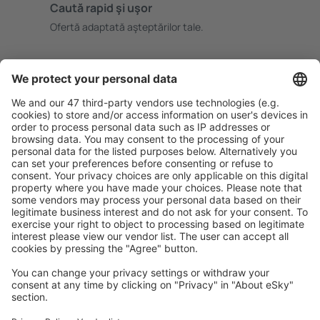
Caută rapid şi uşor
Ofertă adaptată aşteptărilor tale.
Planifică ȋn siguranţă
Rezervare fără griji cu opțiune gratuită de anulare.
Economiseşte mai mult
Prețuri atractive și oferte speciale pentru utilizatorii
conectați.
Cazarea preferată
Alege din peste 1,3 mil. de opţiuni: hoteluri, cabane,
apartamente și altele.
Cele mai căutate hoteluri de către utilizatorii eSky
Hoteluri în Franţa - Orașe populare