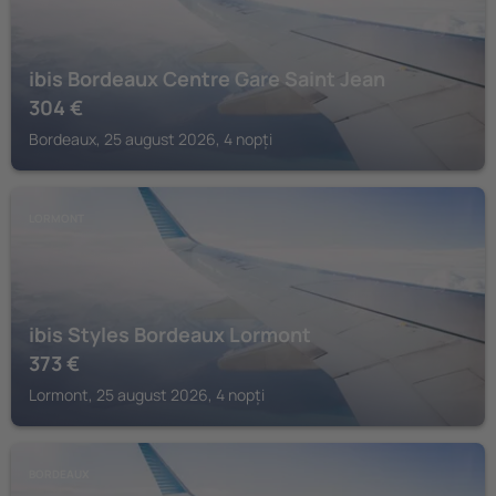
ibis Bordeaux Centre Gare Saint Jean
304
€
Bordeaux, 25 august 2026, 4 nopți
LORMONT
ibis Styles Bordeaux Lormont
373
€
Lormont, 25 august 2026, 4 nopți
BORDEAUX