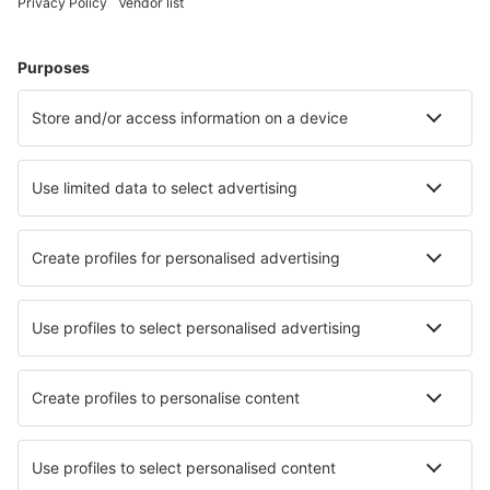
Hoteluri în Frejus
Hoteluri în Paris
Hoteluri în Nisa
Hoteluri în Le Cap d`Agde
Hoteluri în Cannes
Hoteluri Gouzon
Hoteluri în Limoges
Hoteluri în Les Orres
Hoteluri în Grenoble
Hoteluri în La Bresse
Cele mai bune hoteluri - orașe
Hoteluri în Taunggyi
Hoteluri în Pachuca de Soto
Hoteluri în Olmito
Hoteluri în Brugnato
Hoteluri în Cardielos
Hoteluri în Nacidoc
Hoteluri în Ponta da Tulha
Hoteluri în Lohberg