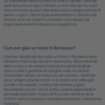
cu standarde ȋnalte să ofere un meniu variabil, zone de
wellness precum spa și fitness, și activități pentru copii.
Cea mai bună cazare în Bordeaux este o alegere perfectă
pentru cupluri, familii și persoane aflate în călătorie de
afaceri, precum și pentru companii care doresc să
organizeze evenimente pentru angajații lor.
Cum pot găsi un hotel în Bordeaux?
Cea mai rapidă cale de a găsi un hotel în Bordeaux este
folosind motorul de căutare cazare eSky. Baza mare de
date cu locuri de cazare conţinând o gamă largă de
opţiuni este o garanție că veți găsi ceea ce căutați.
Completați câmpurile motorului de căutare - selectați
locul, alegeți data de check-in și check-out, adăugați
numărul de oaspeți, numărul de camere şi gata!
Rezultatele căutării vă vor arăta cazarea disponibilă ȋn
perioada selectată. Puteți verifica uşor distanța de la
hotel ȋn centrul orașului, metodele de plată și clasificarea
hotelului.