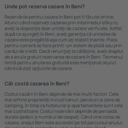
Unde pot rezerva cazare în Beni?
Rezervările pentru cazare în Beni pot fi făcute online.
Atunci când rezervați cazarea prin intermediul eSky.ro,
aveţi la dispoziţie doar unităţi de cazare verificate. Astfel,
după ce ajungeți în Beni, aveţi garanţia că unitatea de
cazare este pregătită aşa cum aţi stabilit ȋnainte. Plata
pentru cameră se face printr-un sistem de plată sau prin
cardul de credit. Dacă renunţaţi la călătorie, aveți dreptul
de a anula gratuit rezervarea de cazare în Beni. Termenul
limită pentru anularea gratuită este menţionat atunci
când căutați opţiunile de cazare.
Cât costă cazarea în Beni?
Costul cazării în Beni depinde de mai mulți factori. Cele
mai ieftine proprietăți includ hanuri, pensiuni și zone de
camping, în timp ce hotelurile și apartamentele sunt cele
mai costisitoare. Costul rezervării depinde de perioadă,
durata șederii și numărul de oaspeți. Când vine vorba de
cazare, oraşul Beni este accesibil pe tot parcursul anului,