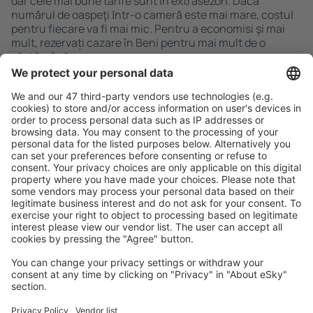
dar cele mai bune tarife sunt în extrasezon. Dacă
numărul de oaspeţi ȋntr-o cameră este mai mare, costul
pentru fiecare va fi mai mic. Pentru a economisi şi mai
mult, rezervați cazare în Beni pentru mai mult de o
săptămână.
Caută rapid şi uşor
Ofertă adaptată aşteptărilor tale.
Planifică ȋn siguranţă
Rezervare fără griji cu opțiune gratuită de anulare.
Economiseşte mai mult
Prețuri atractive și oferte speciale pentru utilizatorii
conectați.
Cazarea preferată