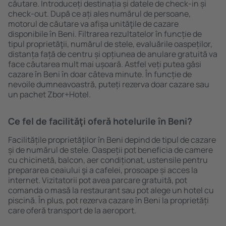
căutare. Introduceți destinația și datele de check-in și
check-out. După ce ați ales numărul de persoane,
motorul de căutare va afișa unităţile de cazare
disponibile în Beni. Filtrarea rezultatelor în funcție de
tipul proprietăţii, numărul de stele, evaluările oaspeților,
distanța față de centru și opțiunea de anulare gratuită va
face căutarea mult mai ușoară. Astfel veți putea găsi
cazare în Beni în doar câteva minute. În funcție de
nevoile dumneavoastră, puteți rezerva doar cazare sau
un pachet Zbor+Hotel.
Ce fel de facilităţi oferă hotelurile în Beni?
Facilitățile proprietăţilor în Beni depind de tipul de cazare
și de numărul de stele. Oaspeții pot beneficia de camere
cu chicinetă, balcon, aer condiționat, ustensile pentru
prepararea ceaiului şi a cafelei, prosoape și acces la
internet. Vizitatorii pot avea parcare gratuită, pot
comanda o masă la restaurant sau pot alege un hotel cu
piscină. În plus, pot rezerva cazare în Beni la proprietăți
care oferă transport de la aeroport.