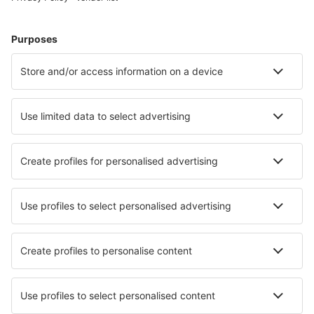
Alege din peste 1,3 mil. de opţiuni: hoteluri, cabane,
apartamente și altele.
Cele mai căutate cazări de către utilizatorii eSky
Cazare în Republica Democrată Congo - Orașe populare
Cazare în Kolwezi
Cazare în Lubumbashi
Cazare în Goma
Cazare în Kikwit
Cazare în Kinshasa
Cazare în Inongo
Cazare în Gandajika
Cazare în Lisala
Cazare în Bumba
Cazare în Luozi
Cele mai bune locuri de cazare - orașe
Cazare în Puerto Portals
Cazare Leliunai