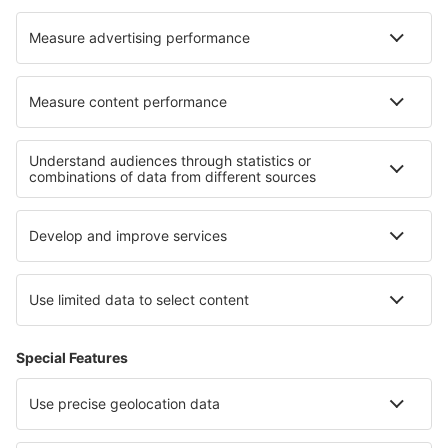
Cazare în Escalante
Cazare în Kinrooi
Cazare în Hinojosa Del Duque
Cazare în Nyiregyhaza
Cazare în Folkling
Cazare în Taufkirchen (Vils)
Cazare în Campodonico
Cazare în Chester-le-Street
Cele mai bune locuri de cazare - regiuni
Cazare în Riviera Albaneză
Cazare in Lanzarote
Cazare În Sibiu județul
Cazare în Dominican Republic
Cazare in Polonia Mică