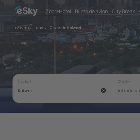
Zbor+Hotel
Bilete de avion
City Break
eSky.ro
/
cazare
/
Cazare în Kolwezi