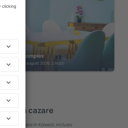
KOLWEZI
B First Complex
Kolwezi, 07 august 2026, 2 nopți
ai bună cazare
ariată de cazare în Kolwezi, inclusiv