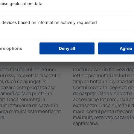
zi. Filtrarea rezultatelor în
cafelei, prosoape și acces la
de stele, evaluările
gratuită, pot comanda o mas
 opțiunea de anulare gratuită
hotel cu piscină. În plus, po
fel veți putea găsi cazare în
proprietăți care oferă transp
ție de nevoile
cazare sau un pachet
 Kolwezi?
Cât costă cazarea î
ot fi făcute online. Atunci
Costul cazării în Kolwezi de
 eSky.ro, aveţi la dispoziţie
ieftine proprietăți includ ha
el, după ce ajungeți în
timp ce hotelurile și aparta
 cazare este pregătită aşa
Costul rezervării depinde de
 cameră se face printr-un
de oaspeți. Când vine vorba 
dit. Dacă renunţaţi la
accesibil pe tot parcursul an
tuit rezervarea de cazare în
extrasezon. Dacă numărul d
area gratuită este menţionat
mare, costul pentru fiecare 
re.
mai mult, rezervați cazare î
săptămână.