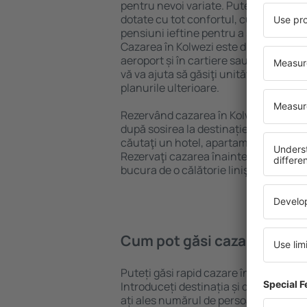
pentru nevoi variate. Puteți beneficia
dotate cu tot confortul, cu numeroase 
pensiuni ieftine pentru a sta câteva zi
Cazarea în Kolwezi este disponibilă în
aeroport și în cartiere sau regiuni ma
vă va ajuta să găsiţi unităţi de cazare 
planurile ulterioare.
Rezervând cazarea în Kolwezi mai dev
după sosirea la destinație vă puteţi rel
căutaţi un hotel, apartament sau altă
Rezervaţi cazarea înainte de călătoria 
bucura de o călătorie liniştită.
Cum pot găsi cazare în Kol
Puteți găsi rapid cazare în Kolwezi fo
Introduceți destinația și datele de c
ați ales numărul de persoane, motorul