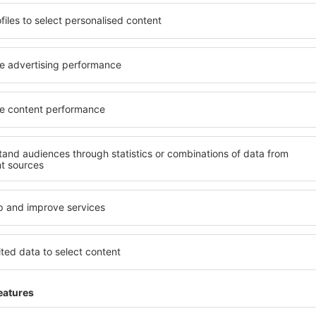
 de proprietăți spațioase,
proprietăți pentru o singură
facilități, precum și de
ȋn vârstă și grupuri. Oaspeţi
le în timpul unui city break.
pensiuni care oferă intimitat
 centrul orașului, lângă
Kolwezi. Facilitățile din apro
i puțin populare. Acest lucru
auto, transport public, magaz
în funcție de nevoi și de
relaxare sau distracţie, gar
Dacă doriţi cazare de lux în 
reme, aveți garanţia că
se potrivească. Veți găsi to
axa, fără a fi nevoie să
călătoria de afaceri la desti
 unitate de cazare.
Kolwezi cu facilități pentru p
spre Kolwezi și vă veţi
copii, precum și pentru cei 
companie.
wezi?
Ce fel de facilităţi 
losind un motor de căutare.
Facilitățile proprietăţilor în
heck-in și check-out. După ce
numărul de stele. Oaspeții 
 de căutare va afișa
balcon, aer condiționat, ust