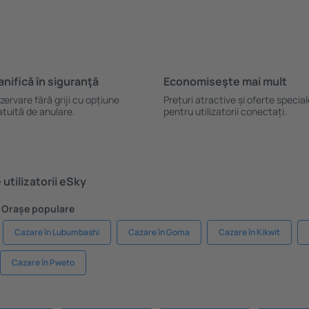
anifică ȋn siguranţă
Economiseşte mai mult
zervare fără griji cu opțiune
Prețuri atractive și oferte specia
atuită de anulare.
pentru utilizatorii conectați.
utilizatorii eSky
 Orașe populare
Cazare în Lubumbashi
Cazare în Goma
Cazare în Kikwit
Cazare în Pweto