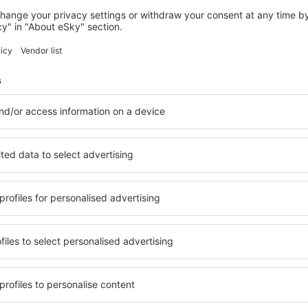
KOLWEZI
Wellness lodge 3W
Kolwezi, 07 august 2026, 2 nopți
Vedeţi mai multe oferte în Kolwezi
Kolwezi – cea m
are pentru fiecare buget şi
Puteți alege dintr-o ofertă v