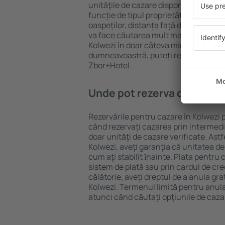
unităţile de cazare disponibile în Kolwe
funcție de tipul proprietăţii, numărul 
oaspeților, distanța față de centru și
va face căutarea mult mai ușoară. Ast
Kolwezi în doar câteva minute. În func
dumneavoastră, puteți rezerva doar 
Zbor+Hotel.
Unde pot rezerva cazare în
Rezervările pentru cazare în Kolwezi p
când rezervați cazarea prin intermediul
doar unităţi de cazare verificate. Astf
Kolwezi, aveţi garanţia că unitatea de
cum aţi stabilit ȋnainte. Plata pentru
sistem de plată sau prin cardul de cre
călătorie, aveți dreptul de a anula gra
Kolwezi. Termenul limită pentru anul
atunci când căutați opţiunile de caza