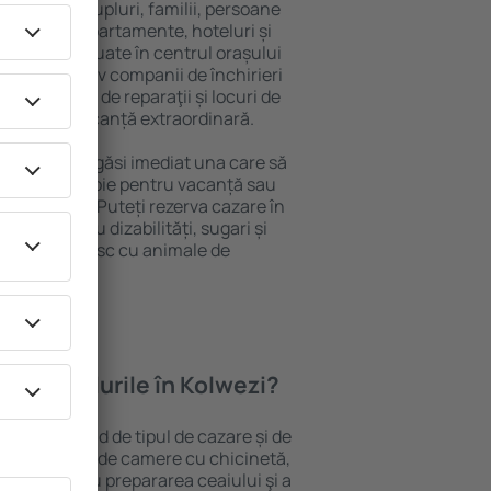
 persoană, cupluri, familii, persoane
i pot sta în apartamente, hoteluri și
e și sunt situate în centrul orașului
piere, inclusiv companii de închirieri
ine, centre de reparaţii și locuri de
antează o vacanță extraordinară.
Kolwezi, veţi găsi imediat una care să
t ce aveți nevoie pentru vacanță sau
nația aleasă. Puteți rezerva cazare în
ersoanele cu dizabilități, sugari și
care călătoresc cu animale de
oferă hotelurile în Kolwezi?
 Kolwezi depind de tipul de cazare și de
pot beneficia de camere cu chicinetă,
ensile pentru prepararea ceaiului şi a