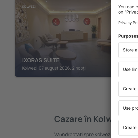
KOLWEZI
IXORAS SUITE
Kolwezi, 07 august 2026, 2 nopți
Cazare în Kolwezi
Vă ȋndreptaţi spre Kolwezi? Găsiți caz