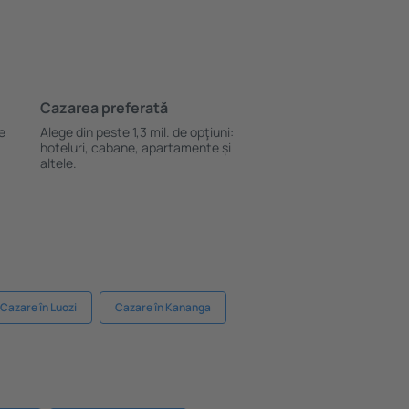
Cazarea preferată
le
Alege din peste 1,3 mil. de opţiuni:
hoteluri, cabane, apartamente și
altele.
Cazare în Luozi
Cazare în Kananga