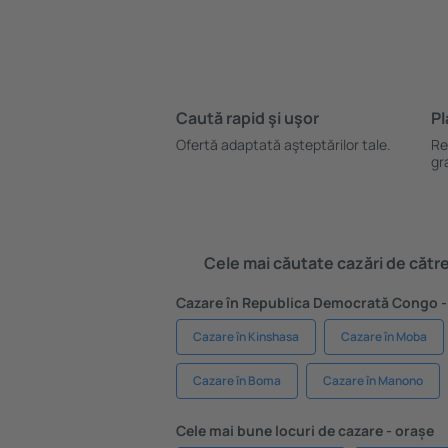
Caută rapid şi uşor
Pl
Ofertă adaptată aşteptărilor tale.
Re
gr
Cele mai căutate cazări de către 
Cazare în Republica Democrată Congo -
Cazare în Kinshasa
Cazare în Moba
Cazare în Boma
Cazare în Manono
Cele mai bune locuri de cazare - orașe