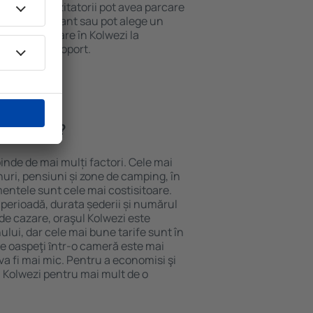
 internet. Vizitatorii pot avea parcare
ă la restaurant sau pot alege un
t rezerva cazare în Kolwezi la
ort de la aeroport.
n Kolwezi?
pinde de mai mulți factori. Cele mai
nuri, pensiuni și zone de camping, în
mentele sunt cele mai costisitoare.
 perioadă, durata șederii și numărul
de cazare, oraşul Kolwezi este
ului, dar cele mai bune tarife sunt în
e oaspeţi ȋntr-o cameră este mai
va fi mai mic. Pentru a economisi şi
n Kolwezi pentru mai mult de o