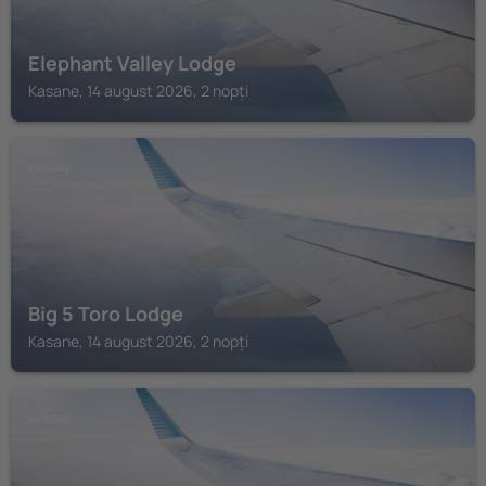
Elephant Valley Lodge
Kasane, 14 august 2026, 2 nopți
KASANE
Big 5 Toro Lodge
Kasane, 14 august 2026, 2 nopți
KASANE