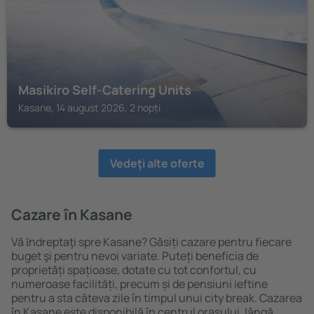
Masikiro Self-Catering Units
Kasane, 14 august 2026, 2 nopți
Vedeţi alte oferte
Cazare în Kasane
Vă ȋndreptaţi spre Kasane? Găsiți cazare pentru fiecare
buget şi pentru nevoi variate. Puteți beneficia de
proprietăți spațioase, dotate cu tot confortul, cu
numeroase facilități, precum și de pensiuni ieftine
pentru a sta câteva zile în timpul unui city break. Cazarea
în Kasane este disponibilă în centrul orașului, lângă