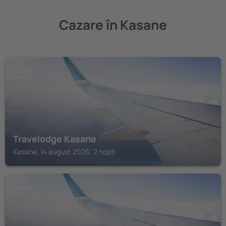
Cazare în Kasane
KASANE
Travelodge Kasane
Kasane, 14 august 2026, 2 nopți
KASANE