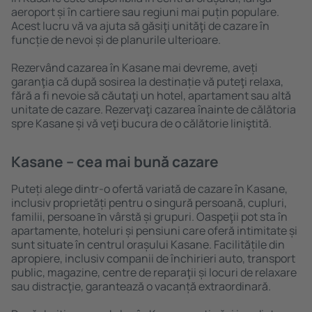
aeroport și în cartiere sau regiuni mai puțin populare.
Acest lucru vă va ajuta să găsiţi unităţi de cazare în
funcție de nevoi și de planurile ulterioare.
Rezervând cazarea în Kasane mai devreme, aveți
garanţia că după sosirea la destinație vă puteţi relaxa,
fără a fi nevoie să căutaţi un hotel, apartament sau altă
unitate de cazare. Rezervaţi cazarea înainte de călătoria
spre Kasane și vă veţi bucura de o călătorie liniştită.
Kasane – cea mai bună cazare
Puteți alege dintr-o ofertă variată de cazare în Kasane,
inclusiv proprietăți pentru o singură persoană, cupluri,
familii, persoane ȋn vârstă și grupuri. Oaspeţii pot sta în
apartamente, hoteluri și pensiuni care oferă intimitate și
sunt situate în centrul orașului Kasane. Facilitățile din
apropiere, inclusiv companii de închirieri auto, transport
public, magazine, centre de reparaţii și locuri de relaxare
sau distracţie, garantează o vacanță extraordinară.