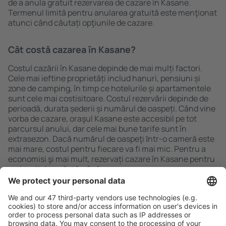
de a anula gratuit rezervarea de cazare în Kasane.
Termenul limită pentru anularea gratuită este menţionat
atunci când căutați opţiunile de cazare.
Cât costă cazarea în Kasane?
Costul cazării în Kasane depinde de mai mulți factori.
Cele mai ieftine proprietăți includ hanuri, pensiuni și
zone de camping, în timp ce hotelurile și apartamentele
sunt cele mai costisitoare. Costul rezervării depinde de
perioadă, durata șederii și numărul de oaspeți. Când vine
vorba de cazare, oraşul Kasane este accesibil pe tot
parcursul anului, dar cele mai bune tarife sunt în
extrasezon. Dacă numărul de oaspeţi ȋntr-o cameră este
mai mare, costul pentru fiecare va fi mai mic. Pentru a
economisi şi mai mult, rezervați cazare în Kasane pentru
mai mult de o săptămână.
Caută rapid şi uşor