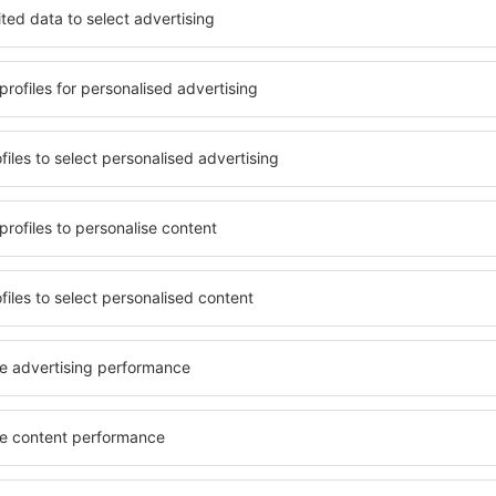
heck-in și check-out. După ce
numărul de stele. Oaspeții 
 de căutare va afișa
balcon, aer condiționat, ust
i. Filtrarea rezultatelor în
cafelei, prosoape și acces la
de stele, evaluările
gratuită, pot comanda o mas
 opțiunea de anulare gratuită
hotel cu piscină. În plus, po
fel veți putea găsi cazare
care oferă transport de la a
cție de nevoile
cazare sau un pachet
lahari?
Cât costă cazarea K
 fi făcute online. Atunci
Costul cazării Kalahari depi
 eSky.ro, aveţi la dispoziţie
ieftine proprietăți includ ha
el, după ce ajungeți
timp ce hotelurile și aparta
e cazare este pregătită aşa
Costul rezervării depinde de
 cameră se face printr-un
de oaspeți. Când vine vorba 
dit. Dacă renunţaţi la
accesibil pe tot parcursul an
atuit rezervarea de cazare
extrasezon. Dacă numărul d
area gratuită este
mare, costul pentru fiecare 
ile de cazare.
mai mult, rezervați cazare K
săptămână.