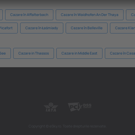
Cazare în Affalterbach
Cazare în Waidhofen An Der Thaya
Ca
Picafort
Cazare în Łaśmiady
Cazare în Belleville
Cazare Kla
 See
Cazare in Thassos
Cazare in Middle East
Cazare în Cas
Copyright © eSky.ro. Toate drepturile rezervate.