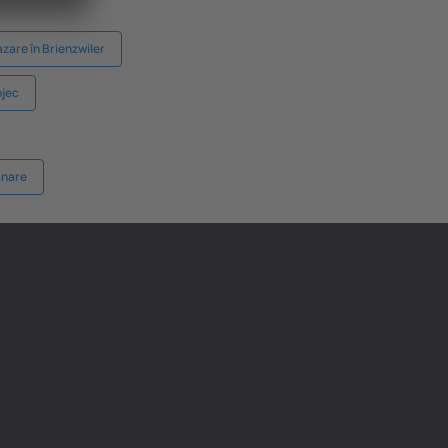
zare în Brienzwiler
njec
anare