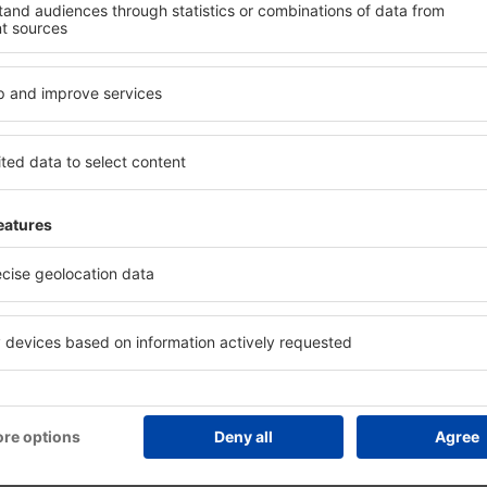
anifică ȋn siguranţă
Economiseşte mai mult
zervare fără griji cu opțiune
Prețuri atractive și oferte specia
atuită de anulare.
pentru utilizatorii conectați.
utilizatorii eSky
Cazare în Maun
Cazare în Francistown
Cazare în Palapye
anye
Cazare în Shakawe
Cazare Gweta