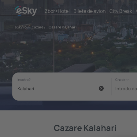
Zbor+Hotel
Bilete de avion
City Break
eSky.ro
/
cazare
/
Cazare Kalahari
Cazare Kalahari