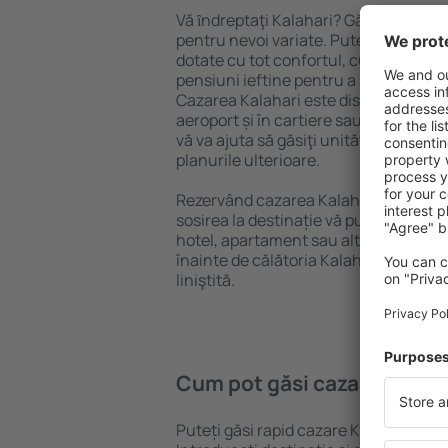
Vă ȋndreptaţi Kalahari? Găsiți cazare 
pentru nevoi variate. Puteți beneficia
dotate cu tot confortul, cu numeroase 
pensiuni ieftine pentru a sta câteva zi
Cazarea Kalahari este disponibilă în c
aeroport și în cartiere sau regiuni ma
vă va ajuta să găsiţi unităţi de cazare 
planurile ulterioare.
Rezervând cazarea Kalahari mai devr
sosirea la destinație vă puteţi relaxa, 
hotel, apartament sau altă unitate de
înainte de călătoria Kalahari și vă veţ
liniştită.
Cum pot găsi cazare Kalaha
Puteți găsi rapid cazare Kalahari fol