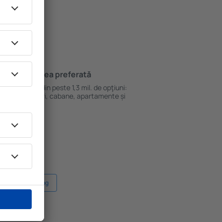
Cazarea preferată
le
Alege din peste 1,3 mil. de opţiuni:
hoteluri, cabane, apartamente și
altele.
Cazare Kang