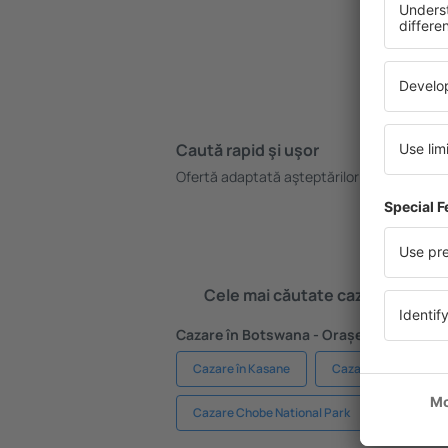
Caută rapid şi uşor
Pl
Ofertă adaptată aşteptărilor tale.
Re
gr
Cele mai căutate cazări de către 
Cazare în Botswana - Orașe populare
Cazare în Kasane
Cazare în Gaborone
Cazare Chobe National Park
Cazare K