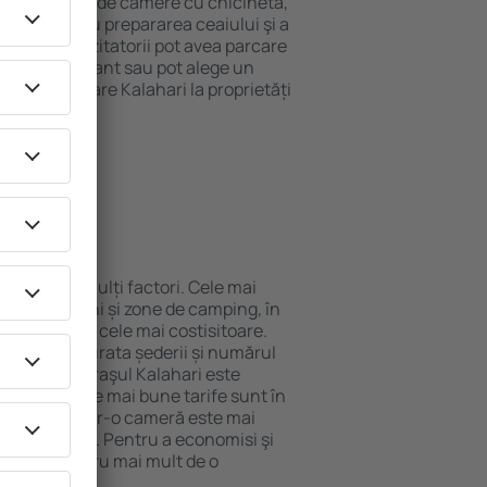
pot beneficia de camere cu chicinetă,
ensile pentru prepararea ceaiului şi a
 internet. Vizitatorii pot avea parcare
ă la restaurant sau pot alege un
t rezerva cazare Kalahari la proprietăți
eroport.
alahari?
nde de mai mulți factori. Cele mai
nuri, pensiuni și zone de camping, în
mentele sunt cele mai costisitoare.
 perioadă, durata șederii și numărul
de cazare, oraşul Kalahari este
ului, dar cele mai bune tarife sunt în
e oaspeţi ȋntr-o cameră este mai
va fi mai mic. Pentru a economisi şi
alahari pentru mai mult de o