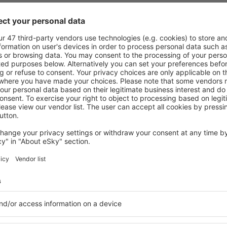
pentru fiecare buget şi
Puteți alege dintr-o ofertă v
 de proprietăți spațioase,
proprietăți pentru o singură
facilități, precum și de
ȋn vârstă și grupuri. Oaspeţi
le în timpul unui city break.
pensiuni care oferă intimitat
entrul orașului, lângă
Kalahari. Facilitățile din apr
i puțin populare. Acest lucru
auto, transport public, magaz
în funcție de nevoi și de
relaxare sau distracţie, gar
Dacă doriţi cazare de lux Kal
eme, aveți garanţia că după
potrivească. Veți găsi tot c
fără a fi nevoie să căutaţi un
călătoria de afaceri la desti
 cazare. Rezervaţi cazarea
Kalahari cu facilități pentru 
i bucura de o călătorie
copii, precum și pentru cei 
companie.
ri?
Ce fel de facilităţi 
osind un motor de căutare.
Facilitățile proprietăţilor Ka