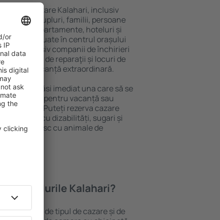
ariată de cazare Kalahari, inclusiv
 persoană, cupluri, familii, persoane
i pot sta în apartamente, hoteluri și
e și sunt situate în centrul orașului
opiere, inclusiv companii de închirieri
ine, centre de reparaţii și locuri de
antează o vacanță extraordinară.
ahari, veţi găsi imediat una care să se
e aveți nevoie pentru vacanță sau
nația aleasă. Puteți rezerva cazare
persoanele cu dizabilități, sugari și
care călătoresc cu animale de
oferă hotelurile Kalahari?
lahari depind de tipul de cazare și de