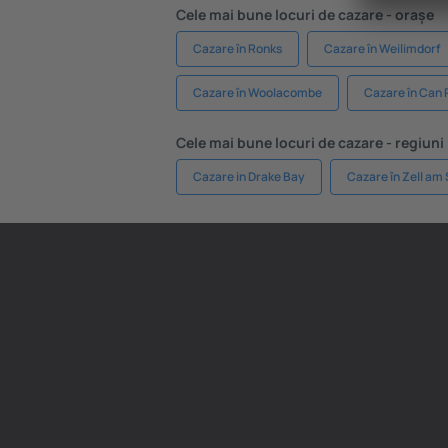
Cele mai bune locuri de cazare - orașe
Cazare în Ronks
Cazare în Weilimdorf
Cazare în Woolacombe
Cazare în Can 
Cele mai bune locuri de cazare - regiuni
Cazare in Drake Bay
Cazare în Zell am