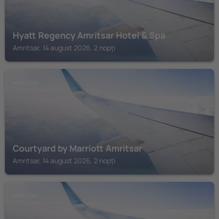
Hyatt Regency Amritsar Hotel & Spa
Amritsar, 14 august 2026, 2 nopți
AMRITSAR
Courtyard by Marriott Amritsar
Amritsar, 14 august 2026, 2 nopți
AMRITSAR