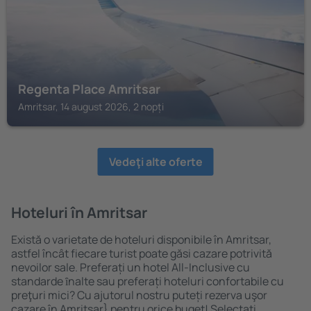
Regenta Place Amritsar
Amritsar, 14 august 2026, 2 nopți
Vedeţi alte oferte
Hoteluri în Amritsar
Există o varietate de hoteluri disponibile în Amritsar,
astfel încât fiecare turist poate găsi cazare potrivită
nevoilor sale. Preferați un hotel All-Inclusive cu
standarde ȋnalte sau preferați hoteluri confortabile cu
preţuri mici? Cu ajutorul nostru puteți rezerva uşor
cazare în Amritsar} pentru orice buget! Selectați