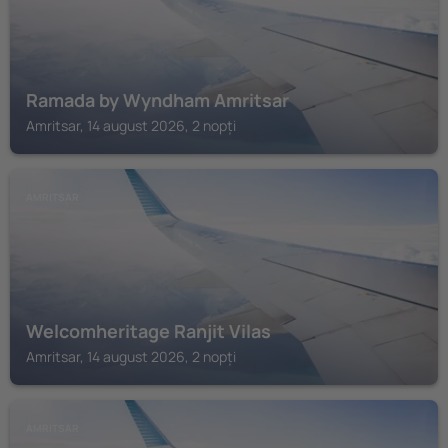
Ramada by Wyndham Amritsar
Amritsar, 14 august 2026, 2 nopți
AMRITSAR
Welcomheritage Ranjit Vilas
Amritsar, 14 august 2026, 2 nopți
AMRITSAR