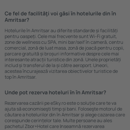
Ce fel de facilităţi voi găsi ȋn hotelurile din în
Amritsar?
Hotelurile în Amritsar au diferite standarde și facilități
pentru oaspeți. Cele mai frecvente sunt Wi-Fi gratuit,
zone de wellness cu SPA, mini bar/seif în cameră, centru
comercial, zonă de luat masa, zonă de joacă pentru copii,
parcare gratuită și broșuri informative despre cele mai
interesante atracții turistice din zonă. Unele proprietăți
includ și transferul de la și către aeroport. Uneori,
acestea încurajează vizitarea obiectivelor turistice de
top în Amritsar.
Unde pot rezerva hoteluri ȋn în Amritsar?
Rezervarea cazării pe eSky.ro este o soluție care te va
ajuta să economiseşti timp și bani. Foloseşte motorul de
căutare a hotelurilor din în Amritsar și alege cazarea care
corespunde cerințelor tale. Multe persoane au ales
pachetul Zbor+Hotel care ȋnseamnă rezervarea