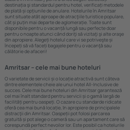
destinația şi standardul pentru hotel, verificați metodele
de plată și opțiunile de anulare. Hotelurile în Amritsar
sunt situate atât aproape de atracţiile turistice populare,
cât și puțin mai departe de aglomerație. Toate sunt
disponibile pentru o vacanță lungă sau perfecte doar
pentru o noapte atunci când doriţi să vizitaţi şi alte oraşe
din apropiere. Alegeți hotelul care vi se potriveşte și
începeți să vă faceți bagajele pentru o vacanţă sau
călătorie de afaceri!
Amritsar – cele mai bune hoteluri
O varietate de servicii și o locație atractivă sunt câteva
dintre elementele cheie ale unui hotel All-Inclusive de
succes. Cele mai bune hoteluri din Amritsar garantează
cel mai înalt standard pentru servicii și o gamă largă de
facilități pentru oaspeți. O cazare cu standarde ridicate
oferă cea mai bună locație, ȋn apropiere de principalele
distracţii din Amritsar. Oaspeții pot folosi parcarea
gratuită și pot alege o cameră sau un apartament care să
corespundă perfect nevoilor lor. Este posibil ca hotelurile