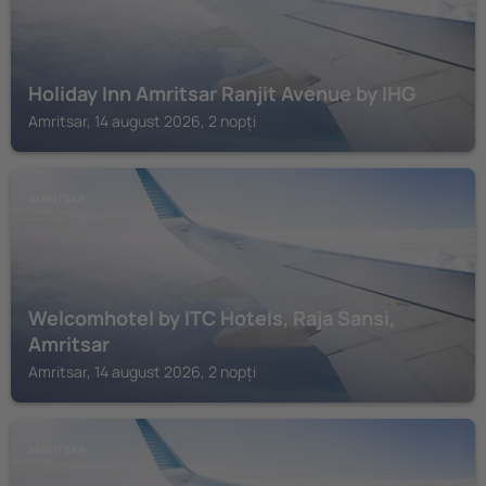
Holiday Inn Amritsar Ranjit Avenue by IHG
Amritsar, 14 august 2026, 2 nopți
AMRITSAR
Welcomhotel by ITC Hotels, Raja Sansi,
Amritsar
Amritsar, 14 august 2026, 2 nopți
AMRITSAR