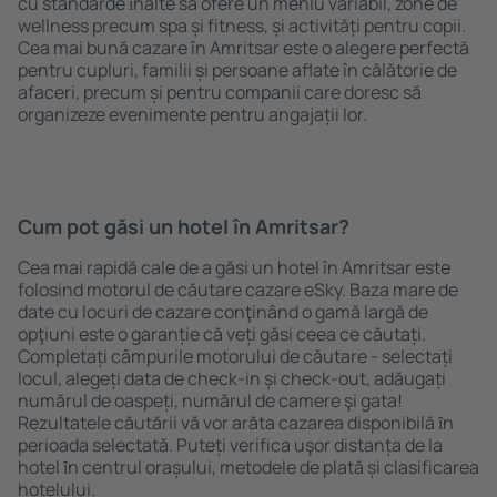
cu standarde ȋnalte să ofere un meniu variabil, zone de
wellness precum spa și fitness, și activități pentru copii.
Cea mai bună cazare în Amritsar este o alegere perfectă
pentru cupluri, familii și persoane aflate în călătorie de
afaceri, precum și pentru companii care doresc să
organizeze evenimente pentru angajații lor.
Cum pot găsi un hotel în Amritsar?
Cea mai rapidă cale de a găsi un hotel în Amritsar este
folosind motorul de căutare cazare eSky. Baza mare de
date cu locuri de cazare conţinând o gamă largă de
opţiuni este o garanție că veți găsi ceea ce căutați.
Completați câmpurile motorului de căutare - selectați
locul, alegeți data de check-in și check-out, adăugați
numărul de oaspeți, numărul de camere şi gata!
Rezultatele căutării vă vor arăta cazarea disponibilă ȋn
perioada selectată. Puteți verifica uşor distanța de la
hotel ȋn centrul orașului, metodele de plată și clasificarea
hotelului.