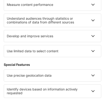
Hoteluri în Ponzano Romano
Cele mai bune hoteluri - regiuni
Hoteluri in Goa
Hoteluri in Goa
Hoteluri in Wolfgangsee
Hoteluri în Bodrum
Hoteluri in Deșertul Atacama
Hoteluri în Ore Mountains
Hoteluri în Sucre