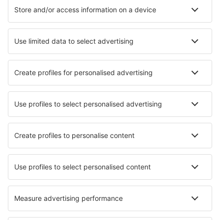
Hoteluri în Varanasi
Hoteluri în Jaipur
Hoteluri în New Delhi
Hoteluri în Hyderabad
Hoteluri în Mumbai
Hoteluri în Kanpur
Hoteluri în Jorhat
Hoteluri în Ramnagar upon Kashipur
Hoteluri în Almora
Hoteluri în Sawai Madhopur
Cele mai bune hoteluri - orașe
Hoteluri în Mui-Ri
Hoteluri în Kurine
Hoteluri în Luven
Hoteluri în Fours
Hoteluri în Dryden
Hoteluri în Bañeres de Mariola
Hoteluri în Hourtin
Hoteluri în Heerlen
Hoteluri în Reynoldsburg