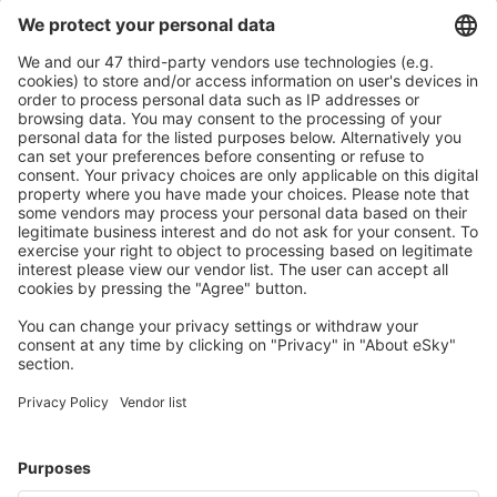
Caută rapid şi uşor
Ofertă adaptată aşteptărilor tale.
Planifică ȋn siguranţă
Rezervare fără griji cu opțiune gratuită de anulare.
Economiseşte mai mult
Prețuri atractive și oferte speciale pentru utilizatorii
conectați.
Cazarea preferată
Alege din peste 1,3 mil. de opţiuni: hoteluri, cabane,
apartamente și altele.
Cele mai căutate hoteluri de către utilizatorii eSky
Hoteluri în India - Orașe populare