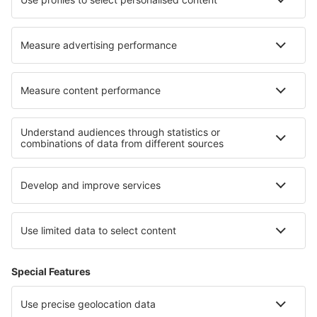
Hoteluri în Untersteinach
Hoteluri în Edirne
Cele mai bune hoteluri - regiuni
Hoteluri în Casanare
Hoteluri în Quindio
Hoteluri în Bolivar
Hoteluri in Rosario and San Bernardo Islands
Hoteluri în Nariño
Hoteluri in Chiang Rai
Hoteluri în Parcul Național Rodna
Hoteluri in Hurghada
Hoteluri in Parcul Național Namaqua
Hoteluri in Novohrad