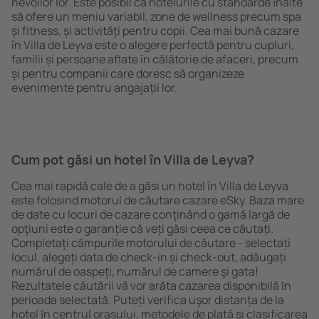
nevoilor lor. Este posibil ca hotelurile cu standarde ȋnalte
să ofere un meniu variabil, zone de wellness precum spa
și fitness, și activități pentru copii. Cea mai bună cazare
în Villa de Leyva este o alegere perfectă pentru cupluri,
familii și persoane aflate în călătorie de afaceri, precum
și pentru companii care doresc să organizeze
evenimente pentru angajații lor.
Cum pot găsi un hotel în Villa de Leyva?
Cea mai rapidă cale de a găsi un hotel în Villa de Leyva
este folosind motorul de căutare cazare eSky. Baza mare
de date cu locuri de cazare conţinând o gamă largă de
opţiuni este o garanție că veți găsi ceea ce căutați.
Completați câmpurile motorului de căutare - selectați
locul, alegeți data de check-in și check-out, adăugați
numărul de oaspeți, numărul de camere şi gata!
Rezultatele căutării vă vor arăta cazarea disponibilă ȋn
perioada selectată. Puteți verifica uşor distanța de la
hotel ȋn centrul orașului, metodele de plată și clasificarea