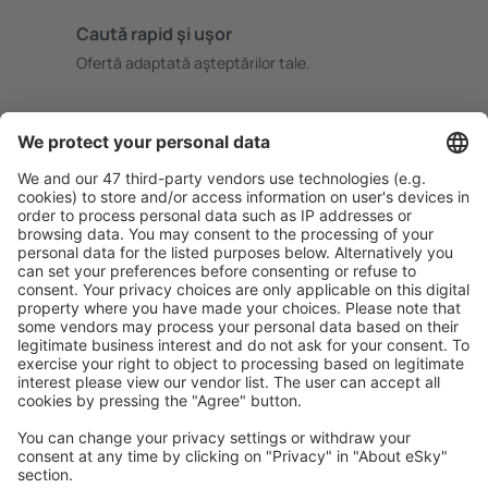
Caută rapid şi uşor
Ofertă adaptată aşteptărilor tale.
Planifică ȋn siguranţă
Rezervare fără griji cu opțiune gratuită de anulare.
Economiseşte mai mult
Prețuri atractive și oferte speciale pentru utilizatorii
conectați.
Cazarea preferată
Alege din peste 1,3 mil. de opţiuni: hoteluri, cabane,
apartamente și altele.
Cele mai căutate hoteluri de către utilizatorii eSky