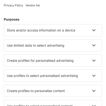
Hoteluri în Columbia - Orașe populare
Hoteluri La Calera
Hoteluri în Cali
Hoteluri în Santa Marta
Hoteluri în Cartagena
Hoteluri în Medelin
Hoteluri în Cuítiva
Hoteluri în Isla Palma
Hoteluri în Puerto Nariño
Hoteluri Gaira
Hoteluri în Barichara
Cele mai bune hoteluri - orașe
Hoteluri în Bortyatin
Hoteluri în Killearn
Hoteluri în Navalosa
Hoteluri în Dwarka
Hoteluri în Goldkronach
Hoteluri în Carpiano
Hoteluri în Booleroo Centre
Hoteluri în Eumemmerring