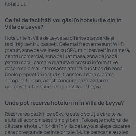
hotelului.
Ce fel de facilităţi voi găsi ȋn hotelurile din în
Villa de Leyva?
Hotelurile în Villa de Leyva au diferite standarde și
facilități pentru oaspeți. Cele mai frecvente sunt Wi-Fi
gratuit, zone de wellness cu SPA, mini bar/seif în cameră,
centru comercial, zonă de luat masa, zonă de joacă
pentru copii, parcare gratuită și broșuri informative
despre cele mai interesante atracții turistice din zonă.
Unele proprietăți includ și transferul de la și către
aeroport. Uneori, acestea încurajează vizitarea
obiectivelor turistice de top în Villa de Leyva.
Unde pot rezerva hoteluri ȋn în Villa de Leyva?
Rezervarea cazării pe eSky.ro este o soluție care te va
ajuta să economiseşti timp și bani. Foloseşte motorul de
căutare a hotelurilor din în Villa de Leyva și alege cazarea
care corespunde cerințelor tale. Multe persoane au ales