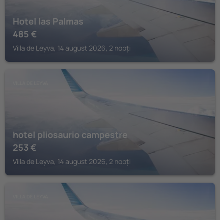
Hotel las Palmas
485
€
Villa de Leyva, 14 august 2026, 2 nopți
VILLA DE LEYVA
hotel pliosaurio campestre
253
€
Villa de Leyva, 14 august 2026, 2 nopți
VILLA DE LEYVA