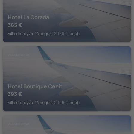
Hotel La Corada
365
€
Villa de Leyva, 14 august 2026, 2 nopți
VILLA DE LEYVA
Hotel Boutique Cenit
393
€
Villa de Leyva, 14 august 2026, 2 nopți
VILLA DE LEYVA