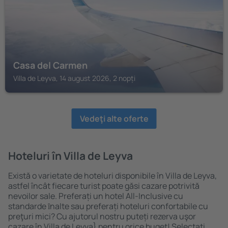
Casa del Carmen
Villa de Leyva, 14 august 2026, 2 nopți
Vedeţi alte oferte
Hoteluri în Villa de Leyva
Există o varietate de hoteluri disponibile în Villa de Leyva,
astfel încât fiecare turist poate găsi cazare potrivită
nevoilor sale. Preferați un hotel All-Inclusive cu
standarde ȋnalte sau preferați hoteluri confortabile cu
preţuri mici? Cu ajutorul nostru puteți rezerva uşor
cazare în Villa de Leyva} pentru orice buget! Selectați