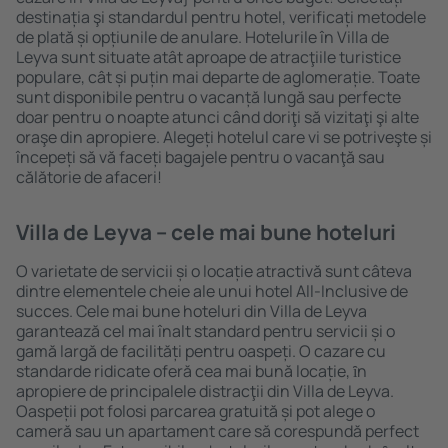
destinația şi standardul pentru hotel, verificați metodele
de plată și opțiunile de anulare. Hotelurile în Villa de
Leyva sunt situate atât aproape de atracţiile turistice
populare, cât și puțin mai departe de aglomerație. Toate
sunt disponibile pentru o vacanță lungă sau perfecte
doar pentru o noapte atunci când doriţi să vizitaţi şi alte
oraşe din apropiere. Alegeți hotelul care vi se potriveşte și
începeți să vă faceți bagajele pentru o vacanţă sau
călătorie de afaceri!
Villa de Leyva – cele mai bune hoteluri
O varietate de servicii și o locație atractivă sunt câteva
dintre elementele cheie ale unui hotel All-Inclusive de
succes. Cele mai bune hoteluri din Villa de Leyva
garantează cel mai înalt standard pentru servicii și o
gamă largă de facilități pentru oaspeți. O cazare cu
standarde ridicate oferă cea mai bună locație, ȋn
apropiere de principalele distracţii din Villa de Leyva.
Oaspeții pot folosi parcarea gratuită și pot alege o
cameră sau un apartament care să corespundă perfect