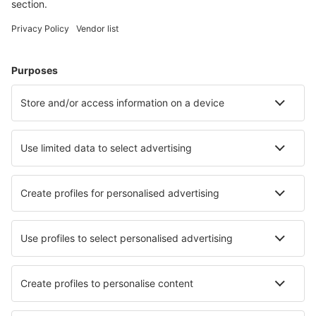
Cazare în Germania - Orașe populare
Cazare în Zingst
Cazare în Westerland
Cazare Westerhever
Cazare în Heringsdorf
Cazare în Gromitz
Cazare în Sankt Andreasberg
Cazare în Oldenburg
Cazare în Leipzig
Cazare în Cuxhaven
Cazare în Wittdün
Cele mai bune locuri de cazare - orașe
Cazare în Newfane
Cazare în Llanarmon Dyffryn Ceiriog
Cazare Lithaire
Cazare în Foligno
Cazare în Varennes-Jarcy
Cazare în Zawiercie