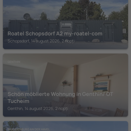
Roatel Schopsdorf A2 my-roatel-com
Schopsdorf, 14 august 2026, 2 nopți
GENTHIN
Schön möblierte Wohnung in Genthin/ OT
Tucheim
Genthin, 14 august 2026, 2 nopți
BRANDENBURG AN DER HAVEL