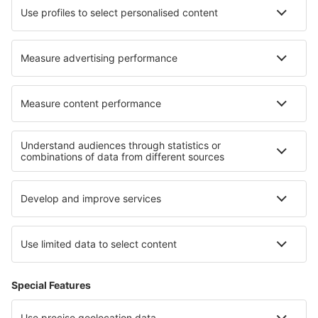
Cazare în Fuentes De Ebro
Cazare în Zwijndrecht
Cazare în Jau-Dignac-et-Loirac
Cazare în Syros
Cele mai bune locuri de cazare - regiuni
Cazare in Franconian Switzerland
Cazare in Saxonia Inferioară
Cazare on East Frisian Islands
Cazare in Moselle Valley
Cazare in Black Forest
Cazare in Chiang Rai
Cazare in Tlaxcala
Cazare in Peninsula Peloponeza
Cazare in Calabria
Cazare in Hurghada