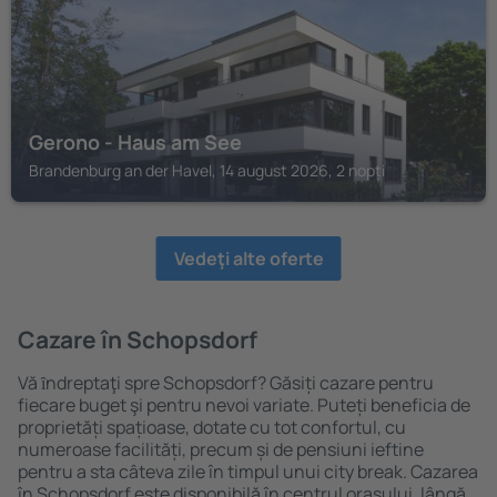
Gerono - Haus am See
Brandenburg an der Havel, 14 august 2026, 2 nopți
Vedeţi alte oferte
Cazare în Schopsdorf
Vă ȋndreptaţi spre Schopsdorf? Găsiți cazare pentru
fiecare buget şi pentru nevoi variate. Puteți beneficia de
proprietăți spațioase, dotate cu tot confortul, cu
numeroase facilități, precum și de pensiuni ieftine
pentru a sta câteva zile în timpul unui city break. Cazarea
în Schopsdorf este disponibilă în centrul orașului, lângă