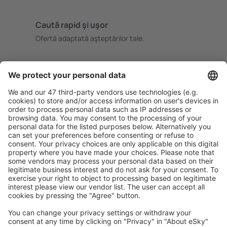
Caută rapid şi uşor
Ofertă adaptată aşteptărilor tale.
Planifică ȋn siguranţă
Rezervare fără griji cu opțiune gratuită de anulare.
Economiseşte mai mult
Prețuri atractive și oferte speciale pentru utilizatorii
conectați.
Cazarea preferată
Alege din peste 1,3 mil. de opţiuni: hoteluri, cabane,
apartamente și altele.
Cele mai căutate cazări de către utilizatorii eSky