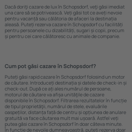
Dacă doriţi cazare de lux în Schopsdorf, veţi găsi imediat
una care să se potrivească. Veți găsi tot ce aveți nevoie
pentru vacanță sau călătoria de afaceri la destinația
aleasă. Puteți rezerva cazare în Schopsdorf cu facilități
pentru persoanele cu dizabilități, sugari și copii, precum
și pentru cei care călătoresc cu animale de companie.
Cum pot găsi cazare în Schopsdorf?
Puteți găsi rapid cazare în Schopsdorf folosind un motor
de căutare. Introduceți destinația și datele de check-in și
check-out. După ce ați ales numărul de persoane,
motorul de căutare va afișa unităţile de cazare
disponibile în Schopsdorf. Filtrarea rezultatelor în funcție
de tipul proprietăţii, numărul de stele, evaluările
oaspeților, distanța față de centru și opțiunea de anulare
gratuită va face căutarea mult mai ușoară. Astfel veți
putea găsi cazare în Schopsdorf în doar câteva minute.
În funcție de nevoile dumneavoastră, puteți rezerva doar