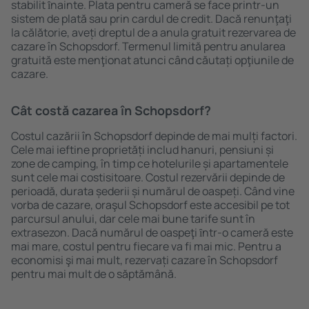
stabilit ȋnainte. Plata pentru cameră se face printr-un
sistem de plată sau prin cardul de credit. Dacă renunţaţi
la călătorie, aveți dreptul de a anula gratuit rezervarea de
cazare în Schopsdorf. Termenul limită pentru anularea
gratuită este menţionat atunci când căutați opţiunile de
cazare.
Cât costă cazarea în Schopsdorf?
Costul cazării în Schopsdorf depinde de mai mulți factori.
Cele mai ieftine proprietăți includ hanuri, pensiuni și
zone de camping, în timp ce hotelurile și apartamentele
sunt cele mai costisitoare. Costul rezervării depinde de
perioadă, durata șederii și numărul de oaspeți. Când vine
vorba de cazare, oraşul Schopsdorf este accesibil pe tot
parcursul anului, dar cele mai bune tarife sunt în
extrasezon. Dacă numărul de oaspeţi ȋntr-o cameră este
mai mare, costul pentru fiecare va fi mai mic. Pentru a
economisi şi mai mult, rezervați cazare în Schopsdorf
pentru mai mult de o săptămână.