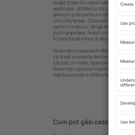
buget şi pentru nevoi variate. Puteți 
spațioase, dotate cu tot confortul, cu
precum și de pensiuni ieftine pentru a
unui city break. Cazarea în Bad Schan
centrul orașului, lângă aeroport și în 
puțin populare. Acest lucru vă va ajut
în funcție de nevoi și de planurile ulte
Rezervând cazarea în Bad Schandau m
că după sosirea la destinație vă puteţi
căutaţi un hotel, apartament sau altă
Rezervaţi cazarea înainte de călători
veţi bucura de o călătorie liniştită.
Cum pot găsi cazare în Ba