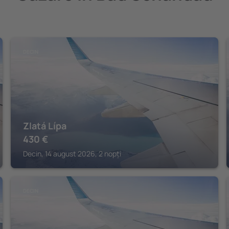
DECIN
Zlatá Lípa
430
€
Decin, 14 august 2026, 2 nopți
DECIN