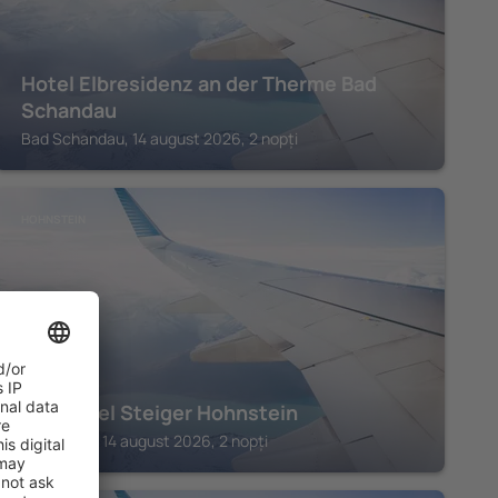
Hotel Elbresidenz an der Therme Bad
Schandau
Bad Schandau, 14 august 2026, 2 nopți
HOHNSTEIN
Parkhotel Steiger Hohnstein
Hohnstein, 14 august 2026, 2 nopți