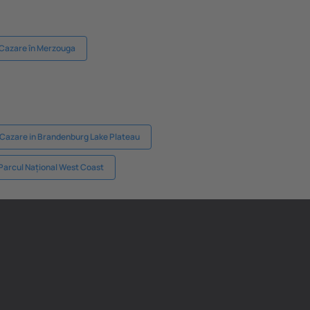
Cazare în Merzouga
Cazare in Brandenburg Lake Plateau
Parcul Național West Coast