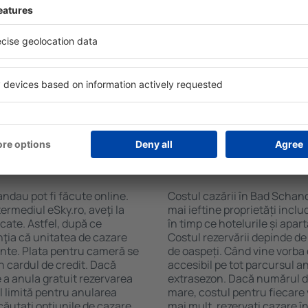
ndau folosind un motor de
ele de check-in și check-
Facilitățile proprietăţilor î
soane, motorul de căutare va
cazare și de numărul de stel
în Bad Schandau. Filtrarea
cu chicinetă, balcon, aer co
tăţii, numărul de stele,
prepararea ceaiului şi a cafe
e centru și opțiunea de
Vizitatorii pot avea parcare
t mai ușoară. Astfel veți
restaurant sau pot alege un h
 doar câteva minute. În
cazare în Bad Schandau la pr
teți rezerva doar cazare
aeroport.
n Bad Schandau?
Cât costă cazarea î
ndau pot fi făcute online.
Costul cazării în Bad Schand
ermediul eSky.ro, aveţi la
mai ieftine proprietăți incl
icate. Astfel, după ce
în timp ce hotelurile și apa
nţia că unitatea de cazare
Costul rezervării depinde de
ainte. Plata pentru cameră se
de oaspeți. Când vine vorba
n cardul de credit. Dacă
accesibil pe tot parcursul an
e a anula gratuit rezervarea
extrasezon. Dacă numărul d
 limită pentru anularea
mare, costul pentru fiecare 
ăutați opţiunile de cazare.
mai mult, rezervați cazare 