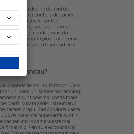
n Bad Schandau depind de tipul de
e. Oaspeții pot beneficia de camere
ndiționat, ustensile pentru
lei, prosoape și acces la internet.
 gratuită, pot comanda o masă la
otel cu piscină. În plus, pot rezerva
oprietăți care oferă transport de la
n Bad Schandau?
au depinde de mai mulți factori. Cele
ud hanuri, pensiuni și zone de camping,
rtamentele sunt cele mai costisitoare.
 perioadă, durata șederii și numărul
 de cazare, oraşul Bad Schandau este
ului, dar cele mai bune tarife sunt în
e oaspeţi ȋntr-o cameră este mai
va fi mai mic. Pentru a economisi şi
în Bad Schandau pentru mai mult de o