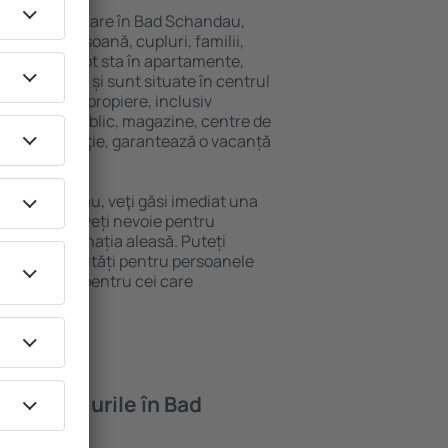
variată de cazare în Bad Schandau,
 singură persoană, cupluri, familii,
i. Oaspeţii pot sta în apartamente,
ră intimitate și sunt situate în centrul
itățile din apropiere, inclusiv
 transport public, magazine, centre de
re sau distracţie, garantează o vacanță
 Bad Schandau, veţi găsi imediat una
găsi tot ce aveți nevoie pentru
ceri la destinația aleasă. Puteți
dau cu facilități pentru persoanele
ii, precum și pentru cei care
ompanie.
feră hotelurile în Bad