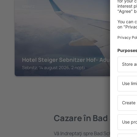
SEBNITZ
Hotel Steiger Sebnitzer Hof- Adults Only
Sebnitz, 14 august 2026, 2 nopți
Cazare în Bad Scha
Vă ȋndreptaţi spre Bad Schandau? Găs