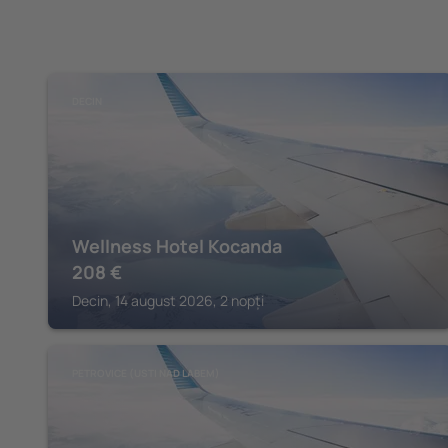
DECIN
Wellness Hotel Kocanda
208
€
Decin, 14 august 2026, 2 nopți
PETROVICE (USTI NAD LABEM)