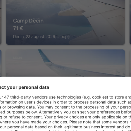
Camp Děčín
71
€
Decin, 23 august 2026, 2 nopți
DECIN
Armex LiveCentrum
Decin, 14 august 2026, 2 nopți