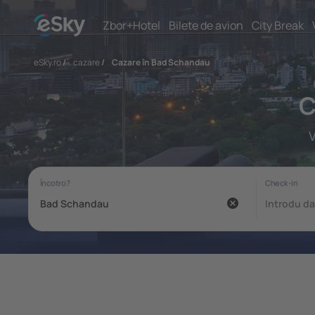
Zbor+Hotel
Bilete de avion
City Break
eSky.ro
/
cazare
/
Cazare în Bad Schandau
C
V