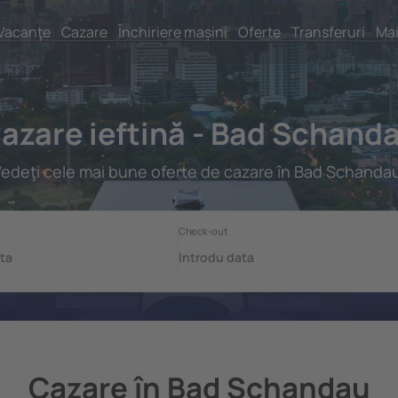
Vacanţe
Cazare
Închiriere mașini
Oferte
Transferuri
Mai
azare ieftină - Bad Schand
edeţi cele mai bune oferte de cazare în Bad Schanda
Cazare în Bad Schandau