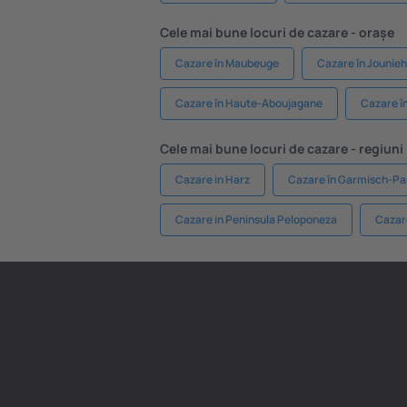
Cele mai bune locuri de cazare - orașe
Cazare în Maubeuge
Cazare în Jounieh
Cazare în Haute-Aboujagane
Cazare î
Cele mai bune locuri de cazare - regiuni
Cazare in Harz
Cazare în Garmisch-Pa
Cazare in Peninsula Peloponeza
Cazare