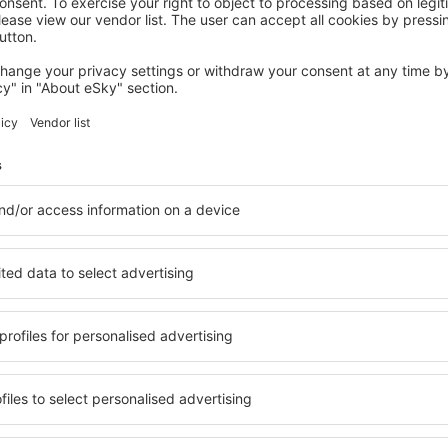
NEUSTADT IN SACHSEN
Parkhotel Neustadt
Neustadt in Sachsen, 14 august 2026, 2 nopți
Vedeţi mai multe oferte în Bad Schandau
ndau
Bad Schandau –
cazare
iți cazare pentru fiecare