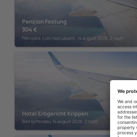
Penzion Festung
304
€
Petrovice (Usti nad Labem), 14 august 2026, 2 nopți
BAD SCHANDAU
Hotel Erbgericht Krippen
Bad Schandau, 14 august 2026, 2 nopți