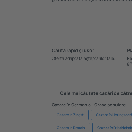
Caută rapid şi uşor
Pl
Ofertă adaptată aşteptărilor tale.
Re
gr
Cele mai căutate cazări de către 
Cazare în Germania - Orașe populare
Cazare în Zingst
Cazare în Heringsdorf
Cazare în Dresda
Cazare în Friedrichs