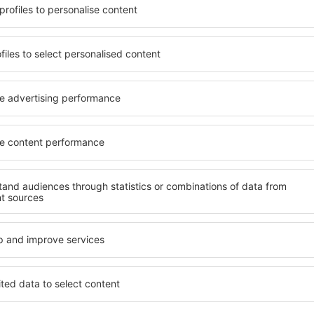
beneficia de proprietăți
Puteți alege dintr-o ofertă 
 numeroase facilități,
inclusiv proprietăți pentru o
 sta câteva zile în timpul
persoane ȋn vârstă și grupur
dau este disponibilă în
hoteluri și pensiuni care ofe
cartiere sau regiuni mai
orașului Bad Schandau. Facil
a să găsiţi unităţi de cazare
companii de închirieri auto,
rioare.
reparaţii și locuri de relaxa
extraordinară.
ai devreme, aveți garanţia
 relaxa, fără a fi nevoie să
Dacă doriţi cazare de lux în
 unitate de cazare.
care să se potrivească. Veți 
a spre Bad Schandau și vă
vacanță sau călătoria de afa
rezerva cazare în Bad Schan
cu dizabilități, sugari și cop
călătoresc cu animale de c
d Schandau?
Ce fel de facilităţi o
Schandau?