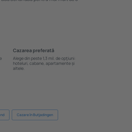
Cazarea preferată
le
Alege din peste 1,3 mil. de opţiuni:
hoteluri, cabane, apartamente și
altele.
and
Cazare în Butjadingen