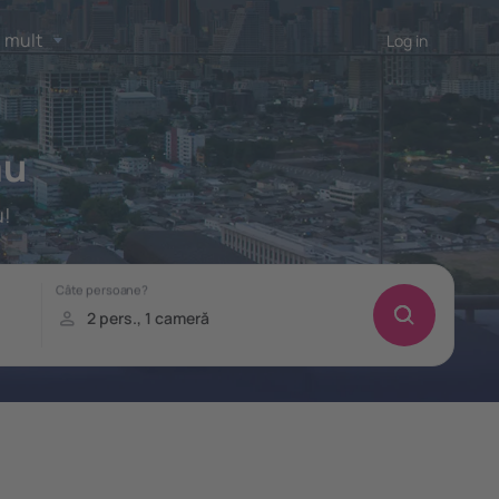
 mult
Log in
au
u!