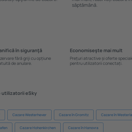
săptămână.
anifică ȋn siguranţă
Economiseşte mai mult
zervare fără griji cu opțiune
Prețuri atractive și oferte specia
atuită de anulare.
pentru utilizatorii conectați.
utilizatorii eSky
Cazare Westerhever
Cazare în Gromitz
Cazare în Westerl
hafen
Cazare Hohenkirchen
Cazare în Hanovra