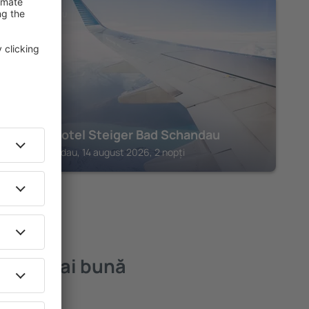
BAD SCHANDAU
Apparthotel Steiger Bad Schandau
Bad Schandau, 14 august 2026, 2 nopți
 cea mai bună