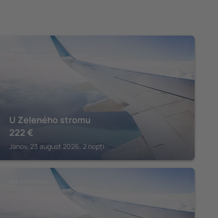
JANOV
U Zeleného stromu
222
€
Janov, 23 august 2026, 2 nopți
BAD SCHANDAU