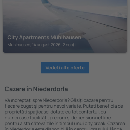
City Apartments Mühlhausen
Muhlhausen, 14 august 2026, 2 nopți
Vedeţi alte oferte
Cazare în Niederdorla
Vă ȋndreptaţi spre Niederdorla? Găsiți cazare pentru
fiecare buget şi pentru nevoi variate. Puteți beneficia de
proprietăți spațioase, dotate cu tot confortul, cu
numeroase facilități, precum și de pensiuni ieftine
pentru a sta câteva zile în timpul unui city break. Cazarea
în Niederdorla este disponibilă în centrul orașului, lângă