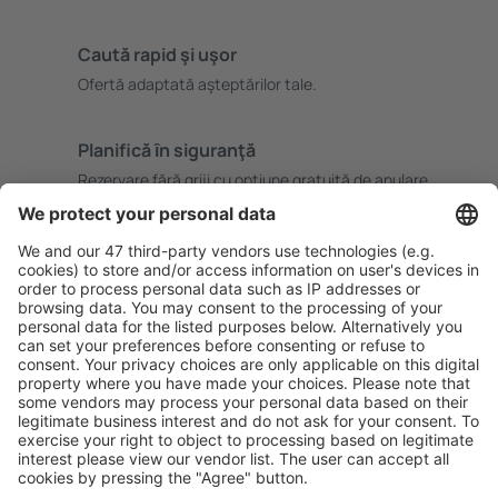
Caută rapid şi uşor
Ofertă adaptată aşteptărilor tale.
Planifică ȋn siguranţă
Rezervare fără griji cu opțiune gratuită de anulare.
Economiseşte mai mult
Prețuri atractive și oferte speciale pentru utilizatorii
conectați.
Cazarea preferată
Alege din peste 1,3 mil. de opţiuni: hoteluri, cabane,
apartamente și altele.
Cele mai căutate cazări de către utilizatorii eSky