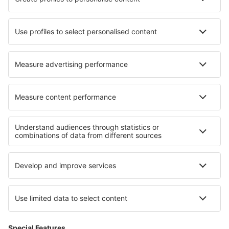
Cazare în Hardin
Cazare în Hampstead
Cazare în Mission
Cazare în Distre
Cele mai bune locuri de cazare - regiuni
Cazare in Franconian Switzerland
Cazare in Sächsische Schweiz
Cazare in Mecklenburg Lake Plateau
Cazare in Brandenburg Lake Plateau
Cazare in Ore Mountains
Cazare in Aguascalientes
Cazare în Coasta de Azur
Cazare la Munții Stâncoși
Cazare in Parcul Național Słowiński
Cazare in Voievodatul Lubusz