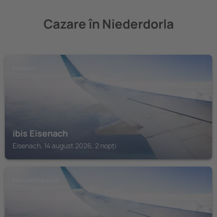
Cazare în Niederdorla
EISENACH
ibis Eisenach
Eisenach, 14 august 2026, 2 nopți
BAD LANGENSALZA