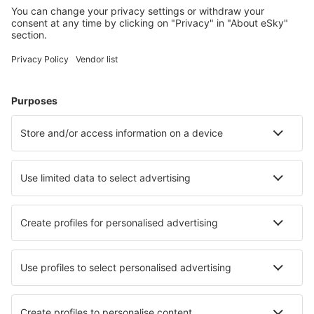
Cazare în Germania - Orașe populare
Cazare în Gromitz
Cazare în Heringsdorf
Cazare în Westerland
Cazare Westerhever
Cazare în Zingst
Cazare în Leipzig
Cazare în Husum
Cazare în Insel Poel
Cazare în Koblenz
Cazare în Borkum
Cele mai bune locuri de cazare - orașe
Cazare în Mezraia
Cazare în Emen
Cazare în Aghios Sostis
Cazare în Strzelce Krajeńskie
Cazare în Pontoon Beach
Cazare în Arathusa