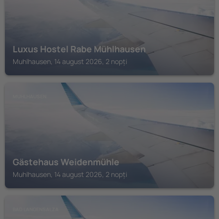
Luxus Hostel Rabe Mühlhausen
Muhlhausen, 14 august 2026, 2 nopți
MUHLHAUSEN
Gästehaus Weidenmühle
Muhlhausen, 14 august 2026, 2 nopți
BAD LANGENSALZA