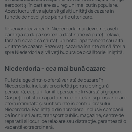
aeroport și în cartiere sau regiuni mai puțin populare.
Acest lucru vă va ajuta să găsiţi unităţi de cazare în
funcție de nevoi și de planurile ulterioare.
Rezervând cazarea în Niederdorla mai devreme, aveți
garanţia că după sosirea la destinație vă puteţi relaxa,
fără a fi nevoie să căutaţi un hotel, apartament sau altă
unitate de cazare. Rezervaţi cazarea înainte de călătoria
spre Niederdorla și vă veţi bucura de o călătorie liniştită.
Niederdorla – cea mai bună cazare
Puteți alege dintr-o ofertă variată de cazare în
Niederdorla, inclusiv proprietăți pentru o singură
persoană, cupluri, familii, persoane ȋn vârstă și grupuri.
Oaspeţii pot sta în apartamente, hoteluri și pensiuni care
oferă intimitate și sunt situate în centrul orașului
Niederdorla. Facilitățile din apropiere, inclusiv companii
de închirieri auto, transport public, magazine, centre de
reparaţii și locuri de relaxare sau distracţie, garantează o
vacanță extraordinară.