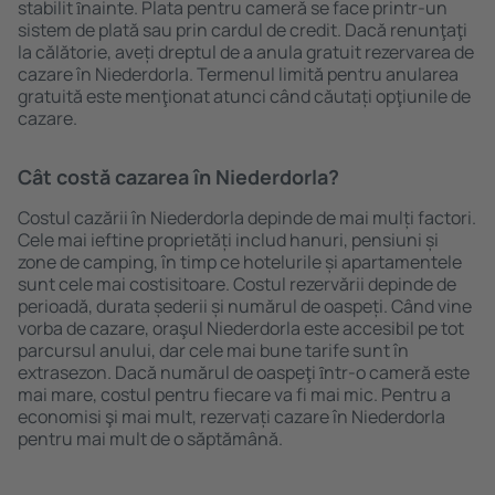
stabilit ȋnainte. Plata pentru cameră se face printr-un
sistem de plată sau prin cardul de credit. Dacă renunţaţi
la călătorie, aveți dreptul de a anula gratuit rezervarea de
cazare în Niederdorla. Termenul limită pentru anularea
gratuită este menţionat atunci când căutați opţiunile de
cazare.
Cât costă cazarea în Niederdorla?
Costul cazării în Niederdorla depinde de mai mulți factori.
Cele mai ieftine proprietăți includ hanuri, pensiuni și
zone de camping, în timp ce hotelurile și apartamentele
sunt cele mai costisitoare. Costul rezervării depinde de
perioadă, durata șederii și numărul de oaspeți. Când vine
vorba de cazare, oraşul Niederdorla este accesibil pe tot
parcursul anului, dar cele mai bune tarife sunt în
extrasezon. Dacă numărul de oaspeţi ȋntr-o cameră este
mai mare, costul pentru fiecare va fi mai mic. Pentru a
economisi şi mai mult, rezervați cazare în Niederdorla
pentru mai mult de o săptămână.