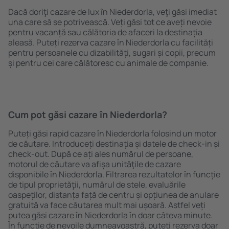
Dacă doriţi cazare de lux în Niederdorla, veţi găsi imediat
una care să se potrivească. Veți găsi tot ce aveți nevoie
pentru vacanță sau călătoria de afaceri la destinația
aleasă. Puteți rezerva cazare în Niederdorla cu facilități
pentru persoanele cu dizabilități, sugari și copii, precum
și pentru cei care călătoresc cu animale de companie.
Cum pot găsi cazare în Niederdorla?
Puteți găsi rapid cazare în Niederdorla folosind un motor
de căutare. Introduceți destinația și datele de check-in și
check-out. După ce ați ales numărul de persoane,
motorul de căutare va afișa unităţile de cazare
disponibile în Niederdorla. Filtrarea rezultatelor în funcție
de tipul proprietăţii, numărul de stele, evaluările
oaspeților, distanța față de centru și opțiunea de anulare
gratuită va face căutarea mult mai ușoară. Astfel veți
putea găsi cazare în Niederdorla în doar câteva minute.
În funcție de nevoile dumneavoastră, puteți rezerva doar