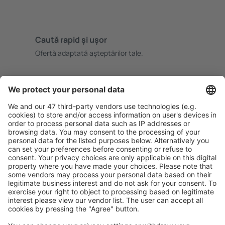
Caută rapid şi uşor
Ofertă adaptată aşteptărilor tale.
Planifică ȋn siguranţă
Rezervare fără griji cu opțiune gratuită de anulare.
Economiseşte mai mult
Prețuri atractive și oferte speciale pentru utilizatorii
conectați.
Cazarea preferată
Alege din peste 1,3 mil. de opţiuni: hoteluri, cabane,
apartamente și altele.