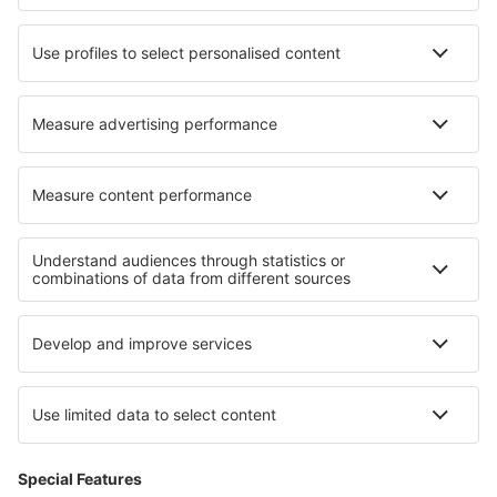
Hoteluri în Pointe-Claire
Hoteluri în Ophir
Hoteluri în Rush
Cele mai bune hoteluri - regiuni
Hoteluri în Franța
Hoteluri în regiunea Lacului Geneva
Hoteluri în Bretania
Hoteluri în Ile-de-France
Hoteluri în Corsica
Hoteluri in Gabrovo
Hoteluri in La Amistad International Park
Hoteluri in Attica
Hoteluri Plovdiv province
Hoteluri in Parcul Național Augrabies Falls