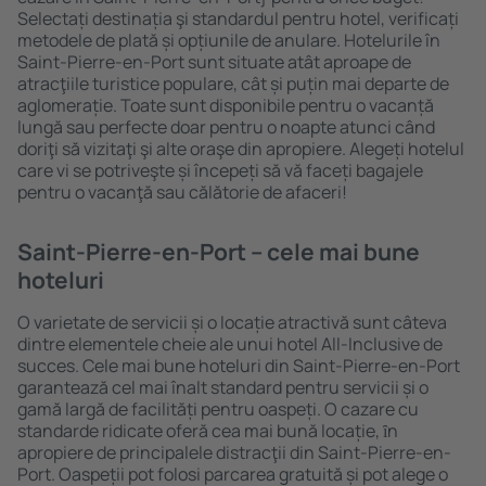
Selectați destinația şi standardul pentru hotel, verificați
metodele de plată și opțiunile de anulare. Hotelurile în
Saint-Pierre-en-Port sunt situate atât aproape de
atracţiile turistice populare, cât și puțin mai departe de
aglomerație. Toate sunt disponibile pentru o vacanță
lungă sau perfecte doar pentru o noapte atunci când
doriţi să vizitaţi şi alte oraşe din apropiere. Alegeți hotelul
care vi se potriveşte și începeți să vă faceți bagajele
pentru o vacanţă sau călătorie de afaceri!
Saint-Pierre-en-Port – cele mai bune
hoteluri
O varietate de servicii și o locație atractivă sunt câteva
dintre elementele cheie ale unui hotel All-Inclusive de
succes. Cele mai bune hoteluri din Saint-Pierre-en-Port
garantează cel mai înalt standard pentru servicii și o
gamă largă de facilități pentru oaspeți. O cazare cu
standarde ridicate oferă cea mai bună locație, ȋn
apropiere de principalele distracţii din Saint-Pierre-en-
Port. Oaspeții pot folosi parcarea gratuită și pot alege o