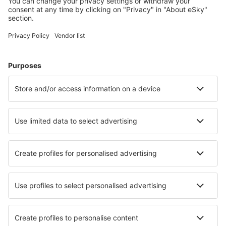
Cele mai căutate hoteluri de către utilizatorii eSky
Hoteluri în Franţa - Orașe populare
Hoteluri în Cannes
Hoteluri în Paris
Hoteluri în Nisa
Hoteluri în Frejus
Hoteluri în Le Cap d`Agde
Hoteluri în Capbreton
Hoteluri în Villers-sur-Mer
Hoteluri în Brest
Hoteluri în Tours
Hoteluri în Porto-Vecchio
Cele mai bune hoteluri - orașe
Hoteluri Shengjin
Hoteluri în Salas
Hoteluri în Civenna
Hoteluri în Grafenhainichen
Hoteluri în Teluk Intan
Hoteluri în Piteglio
Hoteluri în Kreuzau