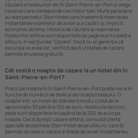
căutare a hotelurilor din în Saint-Pierre-en-Port și alege
cazarea care corespunde cerințelor tale. Multe persoane
au ales pachetul Zbor+Hotel care ȋnseamnă rezervarea
instantanee a biletelor de avion şi a cazării şi, implicit,
economie de timp. Motorul de căutare și rezervarea
hotelurilor ieftine sunt disponibile pe pagina principală a
eSky.ro, ȋn secţiunea "Cazare". Dacă nu ai garanţia că
excursia va avea loc, verifică dacă unitatea de cazare
permite anularea gratuită.
Cât costă o noapte de cazare la un hotel din în
Saint-Pierre-en-Port?
Prețul pe noapte în în Saint-Pierre-en-Port poate varia în
funcție de numărul de stele și de locaţia hotelului. O
noapte într-un hotel de standard mediu costă de la
aproximativ 50 până la 100 de euro. Hotelurile de cinci
stele sunt disponibile ȋncepând de la 200 de euro pe
noapte. Dacă doreşti cazare ieftină, consultă oferta
specială de pachete Zbor+Hotel de pe eSky.ro, care ȋţi
permite să rezervi cazare și bilete de avion instantaneu.