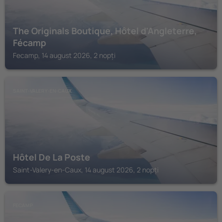
The Originals Boutique, Hôtel d'Angleterre,
Fécamp
Fecamp, 14 august 2026, 2 nopți
SAINT-VALERY-EN-CAUX
Hôtel De La Poste
Saint-Valery-en-Caux, 14 august 2026, 2 nopți
FECAMP