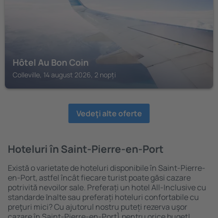
Hôtel Au Bon Coin
Colleville, 14 august 2026, 2 nopți
Vedeţi alte oferte
Hoteluri în Saint-Pierre-en-Port
Există o varietate de hoteluri disponibile în Saint-Pierre-
en-Port, astfel încât fiecare turist poate găsi cazare
potrivită nevoilor sale. Preferați un hotel All-Inclusive cu
standarde ȋnalte sau preferați hoteluri confortabile cu
preţuri mici? Cu ajutorul nostru puteți rezerva uşor
cazare în Saint-Pierre-en-Port} pentru orice buget!