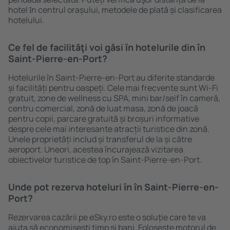
hotel ȋn centrul orașului, metodele de plată și clasificarea
hotelului.
Ce fel de facilităţi voi găsi ȋn hotelurile din în
Saint-Pierre-en-Port?
Hotelurile în Saint-Pierre-en-Port au diferite standarde
și facilități pentru oaspeți. Cele mai frecvente sunt Wi-Fi
gratuit, zone de wellness cu SPA, mini bar/seif în cameră,
centru comercial, zonă de luat masa, zonă de joacă
pentru copii, parcare gratuită și broșuri informative
despre cele mai interesante atracții turistice din zonă.
Unele proprietăți includ și transferul de la și către
aeroport. Uneori, acestea încurajează vizitarea
obiectivelor turistice de top în Saint-Pierre-en-Port.
Unde pot rezerva hoteluri ȋn în Saint-Pierre-en-
Port?
Rezervarea cazării pe eSky.ro este o soluție care te va
ajuta să economiseşti timp și bani. Foloseşte motorul de