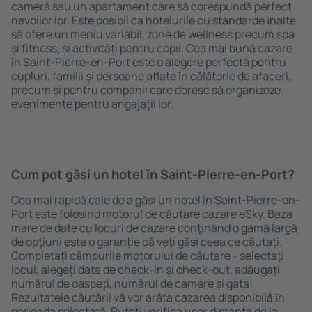
cameră sau un apartament care să corespundă perfect
nevoilor lor. Este posibil ca hotelurile cu standarde ȋnalte
să ofere un meniu variabil, zone de wellness precum spa
și fitness, și activități pentru copii. Cea mai bună cazare
în Saint-Pierre-en-Port este o alegere perfectă pentru
cupluri, familii și persoane aflate în călătorie de afaceri,
precum și pentru companii care doresc să organizeze
evenimente pentru angajații lor.
Cum pot găsi un hotel în Saint-Pierre-en-Port?
Cea mai rapidă cale de a găsi un hotel în Saint-Pierre-en-
Port este folosind motorul de căutare cazare eSky. Baza
mare de date cu locuri de cazare conţinând o gamă largă
de opţiuni este o garanție că veți găsi ceea ce căutați.
Completați câmpurile motorului de căutare - selectați
locul, alegeți data de check-in și check-out, adăugați
numărul de oaspeți, numărul de camere şi gata!
Rezultatele căutării vă vor arăta cazarea disponibilă ȋn
perioada selectată. Puteți verifica uşor distanța de la