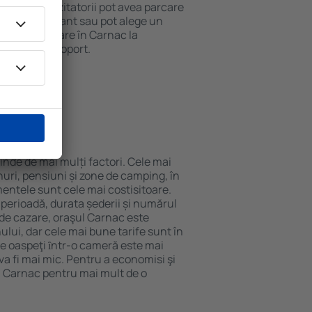
 internet. Vizitatorii pot avea parcare
ă la restaurant sau pot alege un
t rezerva cazare în Carnac la
ort de la aeroport.
n Carnac?
inde de mai mulți factori. Cele mai
nuri, pensiuni și zone de camping, în
mentele sunt cele mai costisitoare.
 perioadă, durata șederii și numărul
 de cazare, oraşul Carnac este
ului, dar cele mai bune tarife sunt în
e oaspeţi ȋntr-o cameră este mai
va fi mai mic. Pentru a economisi şi
n Carnac pentru mai mult de o