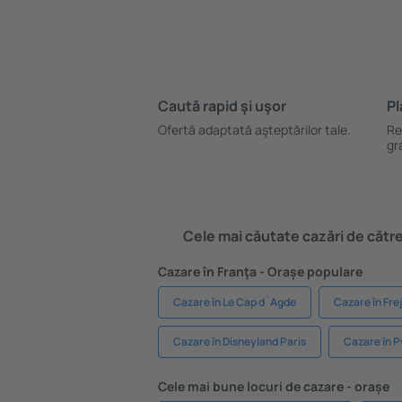
Caută rapid şi uşor
Pl
Ofertă adaptată aşteptărilor tale.
Re
gr
Cele mai căutate cazări de către 
Cazare în Franţa - Orașe populare
Cazare în Le Cap d`Agde
Cazare în Fre
Cazare în Disneyland Paris
Cazare în 
Cele mai bune locuri de cazare - orașe