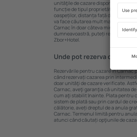
unităţile de cazare disponibile în Carn
funcție de tipul proprietăţii, numărul 
oaspeților, distanța față de centru și
va face căutarea mult mai ușoară. Ast
Carnac în doar câteva minute. În func
dumneavoastră, puteți rezerva doar 
Zbor+Hotel.
Unde pot rezerva cazare în
Rezervările pentru cazare în Carnac po
când rezervați cazarea prin intermediul
doar unităţi de cazare verificate. Astf
Carnac, aveţi garanţia că unitatea de
cum aţi stabilit ȋnainte. Plata pentru
sistem de plată sau prin cardul de cre
călătorie, aveți dreptul de a anula gra
Carnac. Termenul limită pentru anula
atunci când căutați opţiunile de caza