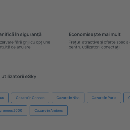
anifică ȋn siguranţă
Economiseşte mai mult
zervare fără griji cu opțiune
Prețuri atractive și oferte specia
atuită de anulare.
pentru utilizatorii conectați.
utilizatorii eSky
jus
Cazare în Cannes
Cazare în Nisa
Cazare în Paris
C
Pyrenees 2000
Cazare în Amiens