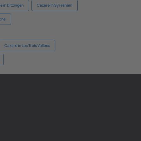
e în Ditzingen
Cazare în Syresham
eche
Cazare în Les Trois Vallées