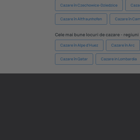
Cazare în Czechowice-Dziedzice
Caza
Cazare în Altfraunhofen
Cazare în Ca
Cele mai bune locuri de cazare - regiuni
Cazare în Alpe d'Huez
Cazare în Arc
Cazare în Qatar
Cazare in Lombardia