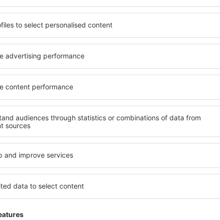
 de proprietăți spațioase,
proprietăți pentru o singură
facilități, precum și de
ȋn vârstă și grupuri. Oaspeţi
le în timpul unui city break.
pensiuni care oferă intimitat
 centrul orașului, lângă
Carnac. Facilitățile din apro
i puțin populare. Acest lucru
auto, transport public, magaz
în funcție de nevoi și de
relaxare sau distracţie, gar
Dacă doriţi cazare de lux în
reme, aveți garanţia că
se potrivească. Veți găsi to
axa, fără a fi nevoie să
călătoria de afaceri la desti
 unitate de cazare.
Carnac cu facilități pentru p
 spre Carnac și vă veţi
copii, precum și pentru cei 
companie.
rnac?
Ce fel de facilităţi 
losind un motor de căutare.
Facilitățile proprietăţilor în
heck-in și check-out. După ce
numărul de stele. Oaspeții 
 de căutare va afișa
balcon, aer condiționat, ust