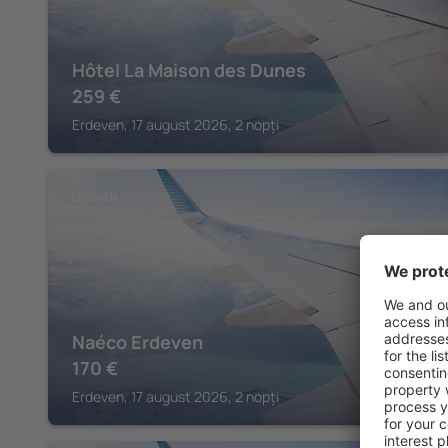
Hôtel La Maison des Dunes
259
€
Erdeven, 17 august 2026, 2 nopți
ERDEVEN
Naéco Erdeven
170
€
Erdeven, 17 august 2026, 2 nopți