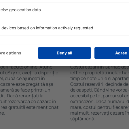
ac. Filtrarea rezultatelor în
cafelei, prosoape și acces la
de stele, evaluările
gratuită, pot comanda o mas
 opțiunea de anulare gratuită
hotel cu piscină. În plus, po
fel veți putea găsi cazare în
proprietăți care oferă transp
ție de nevoile
cazare sau un pachet
 Carnac?
Cât costă cazarea î
t fi făcute online. Atunci
Costul cazării în Carnac dep
 eSky.ro, aveţi la dispoziţie
ieftine proprietăți includ ha
el, după ce ajungeți în
timp ce hotelurile și aparta
 cazare este pregătită aşa
Costul rezervării depinde de
 cameră se face printr-un
de oaspeți. Când vine vorba
dit. Dacă renunţaţi la
accesibil pe tot parcursul an
tuit rezervarea de cazare în
extrasezon. Dacă numărul d
rea gratuită este menţionat
mare, costul pentru fiecare 
re.
mai mult, rezervați cazare î
săptămână.