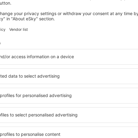
QUIBERON
Mercure Quiberon Hotel & Spa
Quiberon, 07 august 2026, 2 nopți
Vedeţi mai multe oferte în Carnac
Carnac – cea m
are pentru fiecare buget şi
Puteți alege dintr-o ofertă v