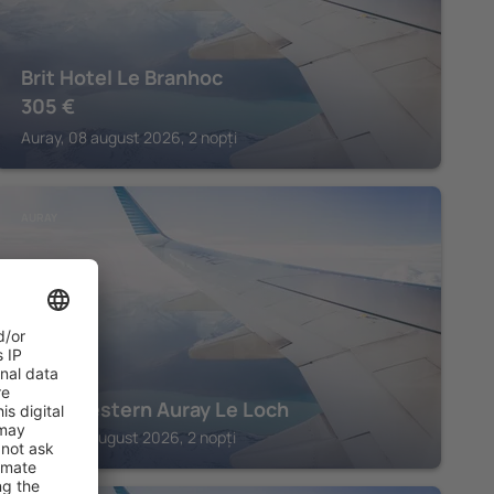
Brit Hotel Le Branhoc
305
€
Auray, 08 august 2026, 2 nopți
AURAY
Best Western Auray Le Loch
Auray, 07 august 2026, 2 nopți