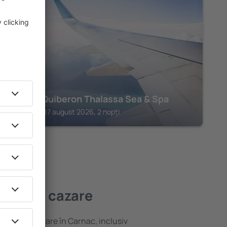
QUIBERON
Sofitel Quiberon Thalassa Sea & Spa
Quiberon, 07 august 2026, 2 nopți
ai bună cazare
ariată de cazare în Carnac, inclusiv