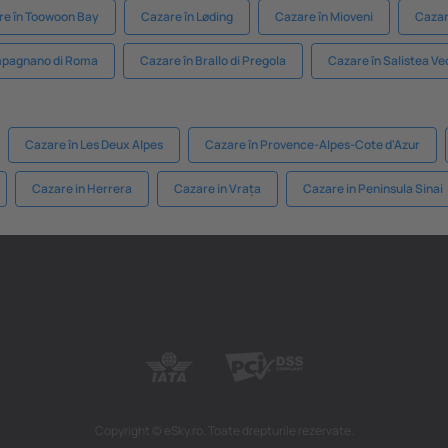
re în Toowoon Bay
Cazare în Løding
Cazare în Mioveni
Cazar
mpagnano di Roma
Cazare în Brallo di Pregola
Cazare în Salistea V
Cazare în Les Deux Alpes
Cazare în Provence-Alpes-Cote d'Azur
Cazare in Herrera
Cazare in Vrața
Cazare in Peninsula Sinai
Copyright © eSky.ro. Toate drepturile rezervate.