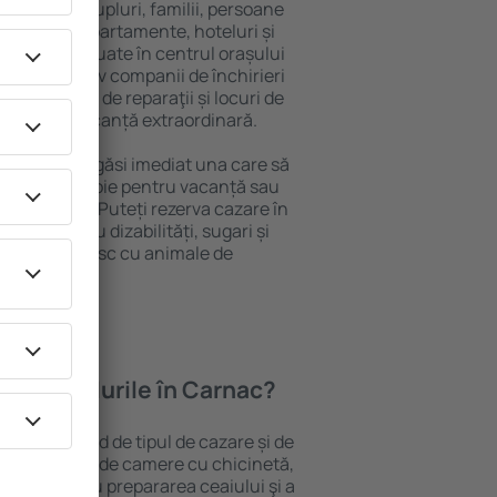
 persoană, cupluri, familii, persoane
i pot sta în apartamente, hoteluri și
e și sunt situate în centrul orașului
piere, inclusiv companii de închirieri
ine, centre de reparaţii și locuri de
antează o vacanță extraordinară.
 Carnac, veţi găsi imediat una care să
t ce aveți nevoie pentru vacanță sau
nația aleasă. Puteți rezerva cazare în
ersoanele cu dizabilități, sugari și
care călătoresc cu animale de
oferă hotelurile în Carnac?
 Carnac depind de tipul de cazare și de
pot beneficia de camere cu chicinetă,
ensile pentru prepararea ceaiului şi a