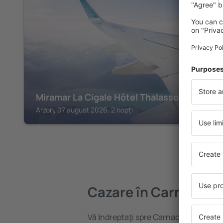
ARZON
Miramar La Cigale Hôtel Thalasso & Spa
Arzon, 07 august 2026, 2 nopți
Cazare în Carnac
Vă ȋndreptaţi spre Carnac? Găsiți caz