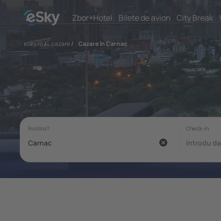
Zbor+Hotel
Bilete de avion
City Break
eSky.ro
/
cazare
/
Cazare în Carnac