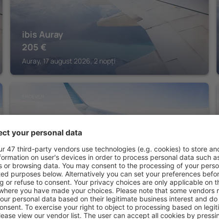
ibis Auray
205
€
Auray, 17 august 2026, 2 nopți
ERDEVEN
Club Vacances Bleues Keravel
406
€
Erdeven, 08 august 2026, 2 nopți