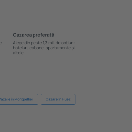
Cazarea preferată
le
Alege din peste 1,3 mil. de opţiuni:
hoteluri, cabane, apartamente și
altele.
azare în Montpellier
Cazare în Huez