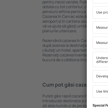
pentru nevoi variate. Puteți beneficia
dotate cu tot confortul, cu numeroase 
pensiuni ieftine pentru a sta câteva zi
Cazarea în Carnac este disponibilă în
aeroport și în cartiere sau regiuni ma
vă va ajuta să găsiţi unităţi de cazare 
planurile ulterioare.
Rezervând cazarea în Carnac mai dev
după sosirea la destinație vă puteţi rel
căutaţi un hotel, apartament sau altă
Rezervaţi cazarea înainte de călătoria
bucura de o călătorie liniştită.
Cum pot găsi cazare în Ca
Puteți găsi rapid cazare în Carnac fo
Introduceți destinația și datele de c
ați ales numărul de persoane, motorul