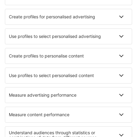
Cazare în La Tranche-sur-Mer
Cazare în Arâches
Cazare în Vallauris
Cele mai bune locuri de cazare - orașe
Cazare în Llandegla
Cazare în Deurne
Cazare în Santa Cesarea Terme
Cazare Llanveynoe
Cazare în Marum
Cazare în San Giuliano Milanese
Cazare în Punta Maroma
Cazare în Sainte Genevieve
Cazare în Brielle
Cazare în Stężyca
Cele mai bune locuri de cazare - regiuni
Cazare în Valmeinier
Cazare în Franța