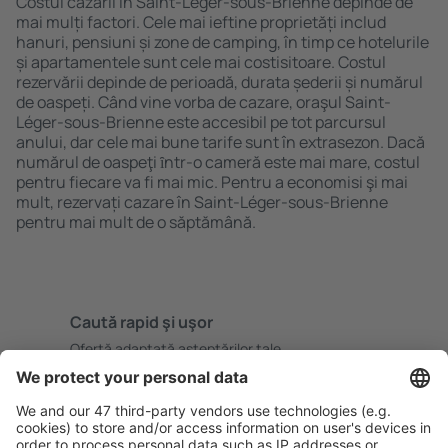
Costul cazării în Saint-Léger-sous-Brienne depinde de
mai mulți factori. Cele mai ieftine proprietăți includ
hanuri, pensiuni și zone de camping, în timp ce hotelurile
și apartamentele sunt cele mai costisitoare. Costul
rezervării depinde de perioadă, durata șederii și numărul
de oaspeți. Când vine vorba de cazare, oraşul Saint-
Léger-sous-Brienne este accesibil pe tot parcursul
anului, dar cele mai bune tarife sunt în extrasezon. Dacă
numărul de oaspeţi ȋntr-o cameră este mai mare, costul
pentru fiecare va fi mai mic. Pentru a economisi şi mai
mult, rezervați cazare în Saint-Léger-sous-Brienne
pentru mai mult de o săptămână.
Caută rapid şi uşor
Ofertă adaptată aşteptărilor tale.
Planifică ȋn siguranţă
Rezervare fără griji cu opțiune gratuită de anulare.