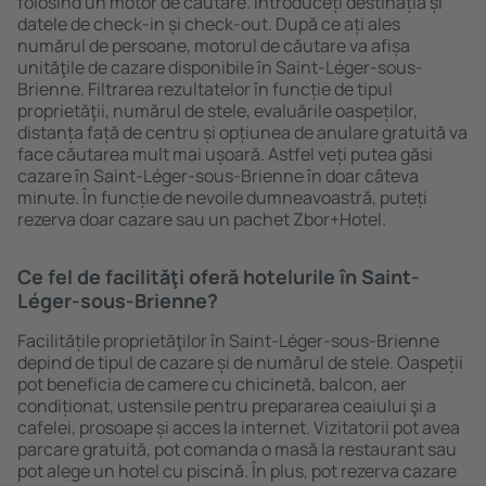
folosind un motor de căutare. Introduceți destinația și
datele de check-in și check-out. După ce ați ales
numărul de persoane, motorul de căutare va afișa
unităţile de cazare disponibile în Saint-Léger-sous-
Brienne. Filtrarea rezultatelor în funcție de tipul
proprietăţii, numărul de stele, evaluările oaspeților,
distanța față de centru și opțiunea de anulare gratuită va
face căutarea mult mai ușoară. Astfel veți putea găsi
cazare în Saint-Léger-sous-Brienne în doar câteva
minute. În funcție de nevoile dumneavoastră, puteți
rezerva doar cazare sau un pachet Zbor+Hotel.
Ce fel de facilităţi oferă hotelurile în Saint-
Léger-sous-Brienne?
Facilitățile proprietăţilor în Saint-Léger-sous-Brienne
depind de tipul de cazare și de numărul de stele. Oaspeții
pot beneficia de camere cu chicinetă, balcon, aer
condiționat, ustensile pentru prepararea ceaiului şi a
cafelei, prosoape și acces la internet. Vizitatorii pot avea
parcare gratuită, pot comanda o masă la restaurant sau
pot alege un hotel cu piscină. În plus, pot rezerva cazare