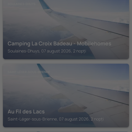
SOULAINES-DHUYS
Camping La Croix Badeau - Mobilehomes
Soulaines-Dhuys, 07 august 2026, 2 nopți
SAINT-LÉGER-SOUS-BRIENNE
Au Fil des Lacs
Saint-Léger-sous-Brienne, 07 august 2026, 2 nopți