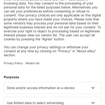
Economiseşte mai mult
Prețuri atractive și oferte speciale pentru utilizatorii
conectați.
Cazarea preferată
Alege din peste 1,3 mil. de opţiuni: hoteluri, cabane,
apartamente și altele.
Cele mai căutate cazări de către utilizatorii eSky
Cazare în Franţa - Orașe populare
Cazare în Nisa
Cazare în Frejus
Cazare în Le Cap d`Agde
Cazare în Cannes
Cazare în Paris
Cazare în Toulouse
Cazare în Soustons