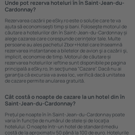
Unde pot rezerva hoteluri ȋn în Saint-Jean-du-
Cardonnay?
Rezervarea cazării pe eSky.ro este o soluție care te va
ajuta să economiseşti timp și bani. Foloseşte motorul de
căutare a hotelurilor din în Saint-Jean-du-Cardonnay și
alege cazarea care corespunde cerințelor tale. Multe
persoane au ales pachetul Zbor+Hotel care ȋnseamnă
rezervarea instantanee a biletelor de avion şi a cazării şi,
implicit, economie de timp. Motorul de căutare și
rezervarea hotelurilor ieftine sunt disponibile pe pagina
principală a eSky.ro, ȋn secţiunea "Cazare". Dacă nu ai
garanţia că excursia va avea loc, verifică dacă unitatea
de cazare permite anularea gratuită.
Cât costă o noapte de cazare la un hotel din în
Saint-Jean-du-Cardonnay?
Prețul pe noapte în în Saint-Jean-du-Cardonnay poate
varia în funcție de numărul de stele și de locaţia
hotelului. O noapte într-un hotel de standard mediu
costă de la aproximativ 50 până la 100 de euro. Hotelurile