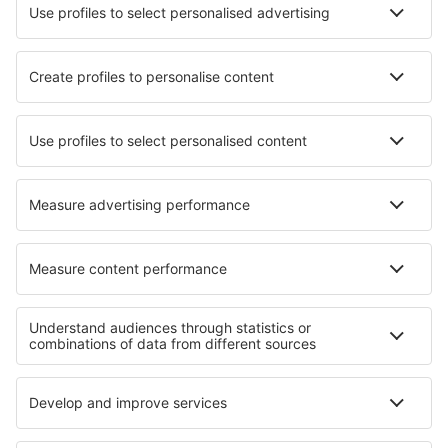
Hoteluri în Vrbovec
Hoteluri în Lanigan
Hoteluri în Barbaresco
Hoteluri în Barnard Castle
Hoteluri în Payogasta
Hoteluri în Kamagaya
Hoteluri în Ceske Velenice
Hoteluri în Keratéa
Hoteluri Margaree Harbour
Hoteluri în Hunstanton
Cele mai bune hoteluri - regiuni
Hoteluri în Valmeinier
Hoteluri în Franța
Hoteluri in Alpii Francezi
Hoteluri în regiunea Rivierei Franceze
Hoteluri în Arc
Hoteluri in Nevada
Hoteluri in Mauritius
Hoteluri in Parcul Național Narwiański
Hoteluri in Drake Bay