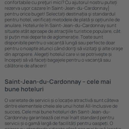
confortabile cu preţuri mici? Cu ajutorul nostru puteți
rezerva uşor cazare în Saint-Jean-du-Cardonnay}
pentru orice buget! Selectați destinația şi standardul
pentru hotel, verificați metodele de plată și opțiunile de
anulare. Hotelurile în Saint-Jean-du-Cardonnay sunt
situate atât aproape de atracţiile turistice populare, cât
și puțin mai departe de aglomerație. Toate sunt
disponibile pentru o vacanță lungă sau perfecte doar
pentru o noapte atunci când doriţi să vizitaţi şi alte oraşe
din apropiere. Alegeți hotelul care vi se potriveşte și
începeți să vă faceți bagajele pentru o vacanţă sau
călătorie de afaceri!
Saint-Jean-du-Cardonnay – cele mai
bune hoteluri
O varietate de servicii și o locație atractivă sunt câteva
dintre elementele cheie ale unui hotel All-Inclusive de
succes. Cele mai bune hoteluri din Saint-Jean-du-
Cardonnay garantează cel mai înalt standard pentru
servicii și o gamă largă de facilități pentru oaspeți. O