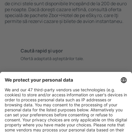
de cinci stele sunt disponibile ȋncepând de la 200 de euro
pe noapte. Dacă doreşti cazare ieftină, consultă oferta
specială de pachete Zbor+Hotel de pe eSky.ro, care ȋţi
permite să rezervi cazare și bilete de avion instantaneu.
Caută rapid şi uşor
Ofertă adaptată aşteptărilor tale.
Planifică ȋn siguranţă
Rezervare fără griji cu opțiune gratuită de anulare.
Economiseşte mai mult
Prețuri atractive și oferte speciale pentru utilizatorii
conectați.
Cazarea preferată