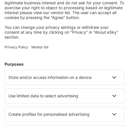
Alege din peste 1,3 mil. de opţiuni: hoteluri, cabane,
apartamente și altele.
Cele mai căutate hoteluri de către utilizatorii eSky
Hoteluri în Franţa - Orașe populare
Hoteluri în Cannes
Hoteluri în Frejus
Hoteluri în Nisa
Hoteluri în Le Cap d`Agde
Hoteluri în Paris
Hoteluri în Les Sables-d`Olonne
Hoteluri în Samoens
Hoteluri în Montgenevre
Hoteluri în Mont-Dore
Hoteluri în La Teste-de-Buch
Cele mai bune hoteluri - orașe