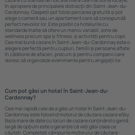
cazare cu standarde ridicate oferă cea mai bună locație,
ȋn apropiere de principalele distracţii din Saint-Jean-du-
Cardonnay. Oaspeții pot folosi parcarea gratuită și pot
alege o cameră sau un apartament care să corespundă
perfect nevoilor lor. Este posibil ca hotelurile cu
standarde ȋnalte să ofere un meniu variabil, zone de
wellness precum spa și fitness, și activități pentru copii.
Cea mai bună cazare în Saint-Jean-du-Cardonnay este o
alegere perfectă pentru cupluri, familii și persoane aflate
în călătorie de afaceri, precum și pentru companii care
doresc să organizeze evenimente pentru angajații lor.
Cum pot găsi un hotel în Saint-Jean-du-
Cardonnay?
Cea mai rapidă cale de a găsi un hotel în Saint-Jean-du-
Cardonnay este folosind motorul de căutare cazare eSky.
Baza mare de date cu locuri de cazare conţinând o gamă
largă de opţiuni este o garanție că veți găsi ceea ce
căutați. Completați câmpurile motorului de căutare -