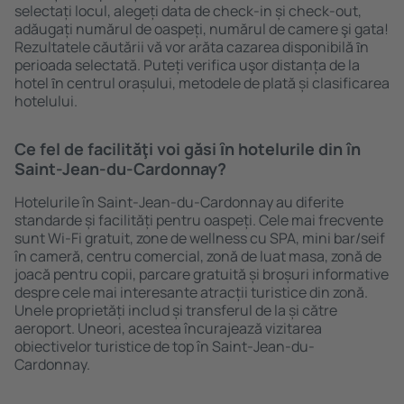
selectați locul, alegeți data de check-in și check-out,
adăugați numărul de oaspeți, numărul de camere şi gata!
Rezultatele căutării vă vor arăta cazarea disponibilă ȋn
perioada selectată. Puteți verifica uşor distanța de la
hotel ȋn centrul orașului, metodele de plată și clasificarea
hotelului.
Ce fel de facilităţi voi găsi ȋn hotelurile din în
Saint-Jean-du-Cardonnay?
Hotelurile în Saint-Jean-du-Cardonnay au diferite
standarde și facilități pentru oaspeți. Cele mai frecvente
sunt Wi-Fi gratuit, zone de wellness cu SPA, mini bar/seif
în cameră, centru comercial, zonă de luat masa, zonă de
joacă pentru copii, parcare gratuită și broșuri informative
despre cele mai interesante atracții turistice din zonă.
Unele proprietăți includ și transferul de la și către
aeroport. Uneori, acestea încurajează vizitarea
obiectivelor turistice de top în Saint-Jean-du-
Cardonnay.