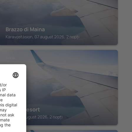
Brazzo di Maina
Karavostásion, 07 august 2026, 2 nopți
RIGLIA
Anaxo Resort
Riglia, 07 august 2026, 2 nopți