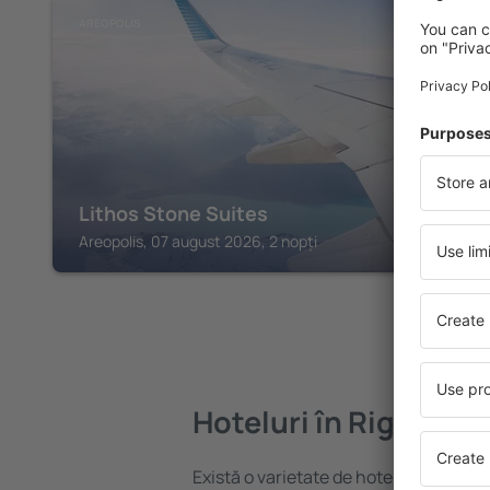
AREOPOLIS
Lithos Stone Suites
Areopolis, 07 august 2026, 2 nopți
Hoteluri în Riglia
Există o varietate de hoteluri disponibi