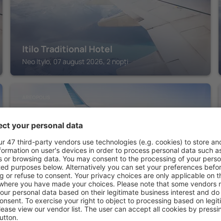
Itilo Traditional Hotel
Neo Itylo, 07 august 2026, 2 nopți
AREOPOLIS
Ariá Estate Suites & Spa
Areopolis, 07 august 2026, 2 nopți