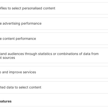
ită nevoilor sale. Preferați
elementele cheie ale unui ho
alte sau preferați hoteluri
bune hoteluri din Riglia gar
rul nostru puteți rezerva
servicii și o gamă largă de f
et! Selectați destinația şi
standarde ridicate oferă cea
todele de plată și opțiunile
principalele distracţii din Ri
situate atât aproape de
gratuită și pot alege o cam
uțin mai departe de
corespundă perfect nevoilor l
pentru o vacanță lungă sau
standarde ȋnalte să ofere un
nd doriţi să vizitaţi şi alte
precum spa și fitness, și act
re vi se potriveşte și
cazare în Riglia este o alege
o vacanţă sau călătorie de
persoane aflate în călătorie
companii care doresc să or
lor.
glia?
Ce fel de facilităţi v
Riglia?
în Riglia este folosind
 mare de date cu locuri de
Hotelurile în Riglia au diferi
uni este o garanție că veți
oaspeți. Cele mai frecvente 