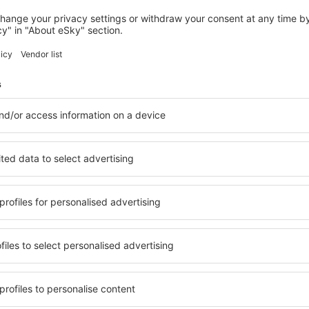
AREOPOLIS
Salvia Areopolis All-Suite Hotel
Areopolis, 07 august 2026, 2 nopți
Vedeți mai multe hoteluri în Riglia
Riglia – cele ma
le în Riglia, astfel încât
O varietate de servicii și o 