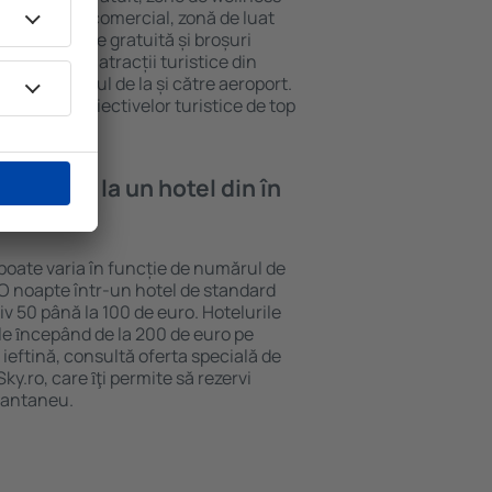
eră, centru comercial, zonă de luat
opii, parcare gratuită și broșuri
interesante atracții turistice din
d și transferul de la și către aeroport.
vizitarea obiectivelor turistice de top
e cazare la un hotel din în
 poate varia în funcție de numărul de
. O noapte într-un hotel de standard
v 50 până la 100 de euro. Hotelurile
ile ȋncepând de la 200 de euro pe
ieftină, consultă oferta specială de
y.ro, care ȋţi permite să rezervi
stantaneu.