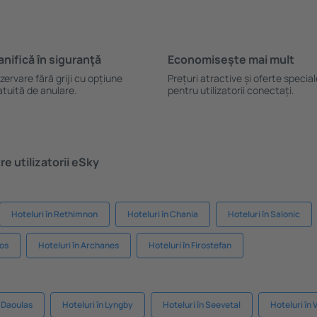
anifică ȋn siguranţă
Economiseşte mai mult
zervare fără griji cu opțiune
Prețuri atractive și oferte specia
atuită de anulare.
pentru utilizatorii conectați.
e utilizatorii eSky
Hoteluri în Rethimnon
Hoteluri în Chania
Hoteluri în Salonic
hos
Hoteluri în Archanes
Hoteluri în Firostefan
n Daoulas
Hoteluri în Lyngby
Hoteluri în Seevetal
Hoteluri în 