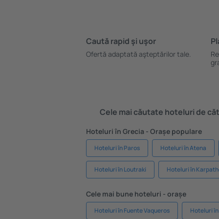
Caută rapid şi uşor
Pl
Ofertă adaptată aşteptărilor tale.
Re
gr
Cele mai căutate hoteluri de cătr
Hoteluri în Grecia - Orașe populare
Hoteluri în Paros
Hoteluri în Atena
Hoteluri în Loutraki
Hoteluri în Karpat
Cele mai bune hoteluri - orașe
Hoteluri în Fuente Vaqueros
Hoteluri î