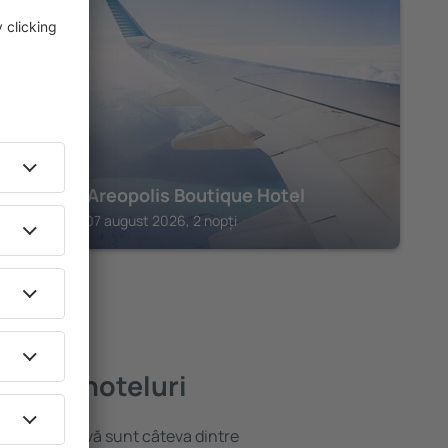
AREOPOLIS
Trapela Areopolis Boutique Hotel
Areopolis, 07 august 2026, 2 nopți
i bune hoteluri
locație atractivă sunt câteva dintre