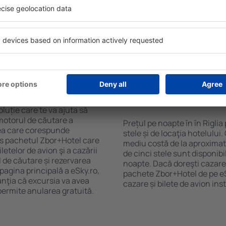
purile motorului de căutare
cu SPA, mini bar/seif în cam
ck-in și check-out, adăugați
masa, zonă de joacă pentru c
e şi gata! Rezultatele
informative despre cele mai 
ilă ȋn perioada selectată.
zonă. Unele proprietăți inclu
el ȋn centrul orașului,
Uneori, acestea încurajează 
lului.
în Riglia.
 în Riglia?
Cât costă o noapte d
Riglia?
luție care te va ajuta să
motorul de căutare a
Prețul pe noapte în în Riglia
area care corespunde
stele și de locaţia hotelului
es pachetul Zbor+Hotel care
mediu costă de la aproximati
telor de avion şi a cazării
de cinci stele sunt disponib
l de căutare și rezervarea
noapte. Dacă doreşti cazare 
 pagina principală a eSky.ro,
pachete Zbor+Hotel de pe eSk
anţia că excursia va avea
cazare și bilete de avion in
permite anularea gratuită.