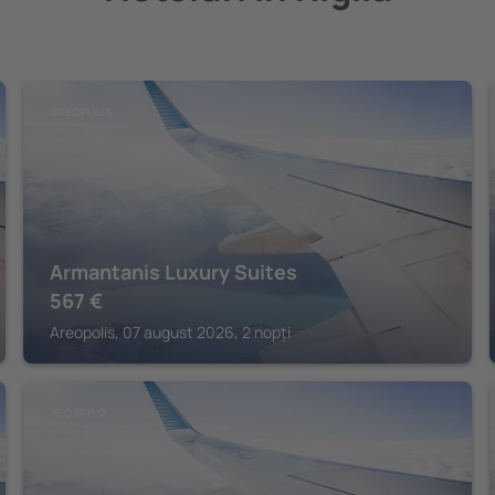
AREOPOLIS
Armantanis Luxury Suites
567
€
Areopolis, 07 august 2026, 2 nopți
NEO ITYLO