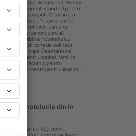
tel All-Inclusive de succes. Cele mai
antează cel mai înalt standard pentru
acilități pentru oaspeți. O cazare cu
 mai bună locație, ȋn apropiere de
glia. Oaspeții pot folosi parcarea
eră sau un apartament care să
or. Este posibil ca hotelurile cu
 meniu variabil, zone de wellness
ivități pentru copii. Cea mai bună
re perfectă pentru cupluri, familii și
 de afaceri, precum și pentru
ganizeze evenimente pentru angajații
oi găsi ȋn hotelurile din în
te standarde și facilități pentru
sunt Wi-Fi gratuit, zone de wellness