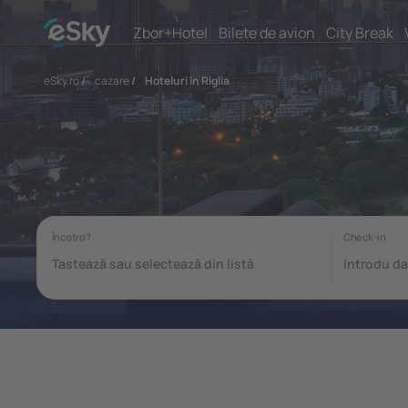
Zbor+Hotel
Bilete de avion
City Break
eSky.ro
/
cazare
/
Hoteluri în Riglia