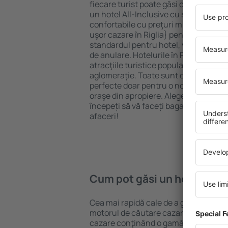
fiecare turist poate găsi cazare potriv
un hotel All-Inclusive cu standarde ȋn
confortabile cu preţuri mici? Cu ajuto
uşor cazare în Riglia} pentru orice bug
standardul pentru hotel, verificați me
de anulare. Hotelurile în Riglia sunt 
atracţiile turistice populare, cât și p
aglomerație. Toate sunt disponibile 
perfecte doar pentru o noapte atunci câ
oraşe din apropiere. Alegeți hotelul ca
începeți să vă faceți bagajele pentru 
afaceri!
Cum pot găsi un hotel în Ri
Cea mai rapidă cale de a găsi un hotel 
motorul de căutare cazare eSky. Baza
cazare conţinând o gamă largă de opţi