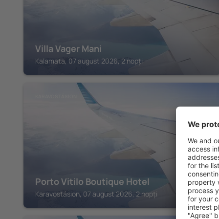
Villa Vager Mani
Kalamata, 07 august 2026, 2 nopți
KARAVOSTÁSION
Porto Vitilo Boutique Hotel
Karavostásion, 07 august 2026, 2 nopți