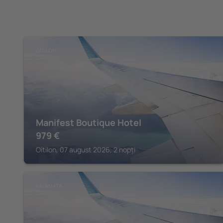
OÍTILON
Manifest Boutique Hotel
979
€
Oítilon, 07 august 2026, 2 nopți
KALAMATA