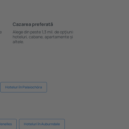
Cazarea preferată
le
Alege din peste 1,3 mil. de opţiuni:
hoteluri, cabane, apartamente și
altele.
Hoteluri în Palaiochóra
Venelles
Hoteluri în Auburndale