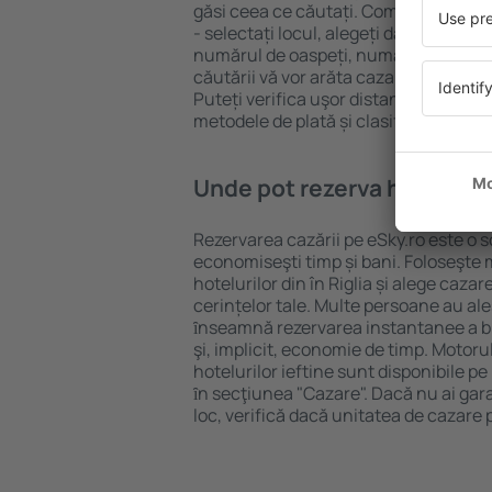
găsi ceea ce căutați. Completați câm
- selectați locul, alegeți data de che
numărul de oaspeți, numărul de camer
căutării vă vor arăta cazarea disponib
Puteți verifica uşor distanța de la hot
metodele de plată și clasificarea hote
Unde pot rezerva hoteluri ȋn
Rezervarea cazării pe eSky.ro este o so
economiseşti timp și bani. Foloseşte 
hotelurilor din în Riglia și alege caz
cerințelor tale. Multe persoane au al
ȋnseamnă rezervarea instantanee a bile
şi, implicit, economie de timp. Motoru
hotelurilor ieftine sunt disponibile pe
ȋn secţiunea "Cazare". Dacă nu ai gar
loc, verifică dacă unitatea de cazare 