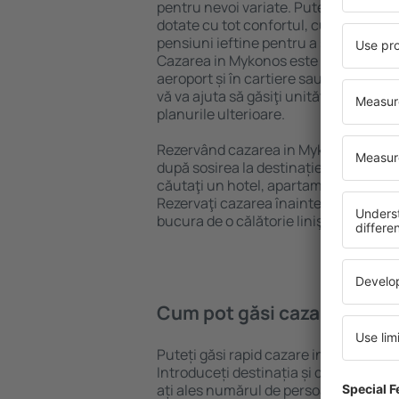
pentru nevoi variate. Puteți beneficia
dotate cu tot confortul, cu numeroase 
pensiuni ieftine pentru a sta câteva zi
Cazarea in Mykonos este disponibilă î
aeroport și în cartiere sau regiuni ma
vă va ajuta să găsiţi unităţi de cazare 
planurile ulterioare.
Rezervând cazarea in Mykonos mai de
după sosirea la destinație vă puteţi rel
căutaţi un hotel, apartament sau altă
Rezervaţi cazarea înainte de călătoria
bucura de o călătorie liniştită.
Cum pot găsi cazare in My
Puteți găsi rapid cazare in Mykonos f
Introduceți destinația și datele de c
ați ales numărul de persoane, motorul