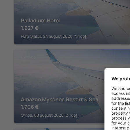
Palladium Hotel
1.627
€
Plati Gialos, 24 august 2026, 4 nopți
MYKONOS
Amazon Mykonos Resort & Spa
1.706
€
Ornos, 08 august 2026, 2 nopți