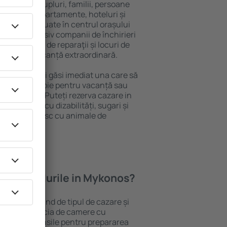
 persoană, cupluri, familii, persoane
i pot sta în apartamente, hoteluri și
e și sunt situate în centrul orașului
opiere, inclusiv companii de închirieri
ine, centre de reparaţii și locuri de
antează o vacanță extraordinară.
 Mykonos, veţi găsi imediat una care să
t ce aveți nevoie pentru vacanță sau
nația aleasă. Puteți rezerva cazare in
persoanele cu dizabilități, sugari și
care călătoresc cu animale de
oferă hotelurile in Mykonos?
n Mykonos depind de tipul de cazare și
ii pot beneficia de camere cu
ționat, ustensile pentru prepararea