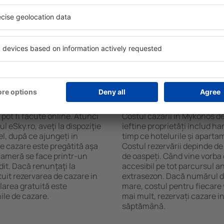
nos. Filtrarea rezultatelor
ceaiului şi a cafelei, prosoap
l de stele, evaluările
avea parcare gratuită, pot 
 opțiunea de anulare gratuită
alege un hotel cu piscină. Î
fel veți putea găsi cazare in
la proprietăți care oferă tra
cție de nevoile
cazare sau un pachet
n Mykonos?
Cât costă cazarea i
pot fi făcute online. Atunci
Costul cazării in Mykonos de
 eSky.ro, aveţi la dispoziţie
ieftine proprietăți includ ha
el, după ce ajungeți in
timp ce hotelurile și aparta
e cazare este pregătită aşa
Costul rezervării depinde de
 cameră se face printr-un
de oaspeți. Când vine vorba
dit. Dacă renunţaţi la
accesibil pe tot parcursul an
tuit rezervarea de cazare in
extrasezon. Dacă numărul d
area gratuită este
mare, costul pentru fiecare 
ile de cazare.
mai mult, rezervați cazare 
săptămână.