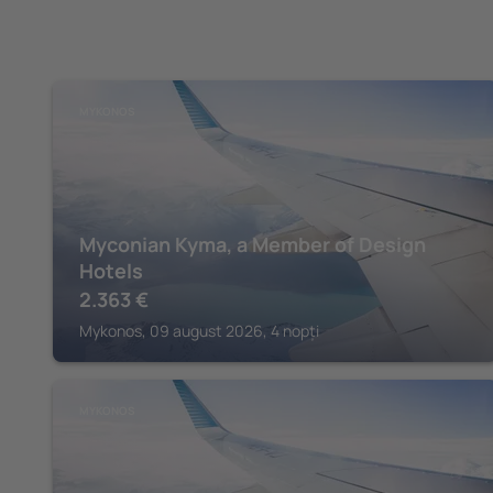
MYKONOS
Myconian Kyma, a Member of Design
Hotels
2.363
€
Mykonos, 09 august 2026, 4 nopți
MYKONOS