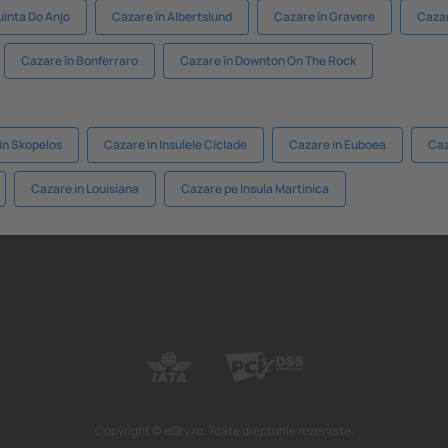
uinta Do Anjo
Cazare în Albertslund
Cazare în Gravere
Cazar
Cazare în Bonferraro
Cazare în Downton On The Rock
in Skopelos
Cazare in Insulele Ciclade
Cazare in Euboea
Caz
Cazare in Louisiana
Cazare pe Insula Martinica
Copyright © eSky.ro. Toate drepturile rezervate.