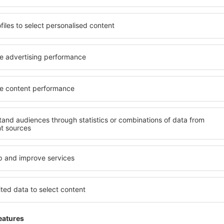
 de proprietăți spațioase,
proprietăți pentru o singură
facilități, precum și de
ȋn vârstă și grupuri. Oaspeţi
le în timpul unui city break.
pensiuni care oferă intimitat
n centrul orașului, lângă
Mykonos. Facilitățile din apr
i puțin populare. Acest lucru
auto, transport public, magaz
în funcție de nevoi și de
relaxare sau distracţie, gar
Dacă doriţi cazare de lux in
vreme, aveți garanţia că
se potrivească. Veți găsi to
axa, fără a fi nevoie să
călătoria de afaceri la desti
 unitate de cazare.
Mykonos cu facilități pentru 
 spre Mykonos și vă veţi
copii, precum și pentru cei 
companie.
konos?
Ce fel de facilităţi 
olosind un motor de căutare.
Facilitățile proprietăţilor i
heck-in și check-out. După ce
de numărul de stele. Oaspeț
 de căutare va afișa
chicinetă, balcon, aer condi