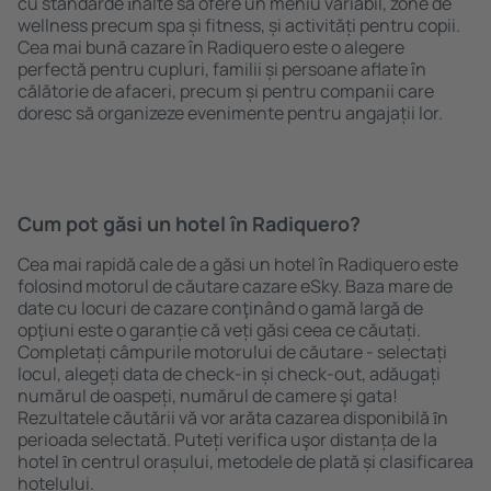
cu standarde ȋnalte să ofere un meniu variabil, zone de
wellness precum spa și fitness, și activități pentru copii.
Cea mai bună cazare în Radiquero este o alegere
perfectă pentru cupluri, familii și persoane aflate în
călătorie de afaceri, precum și pentru companii care
doresc să organizeze evenimente pentru angajații lor.
Cum pot găsi un hotel în Radiquero?
Cea mai rapidă cale de a găsi un hotel în Radiquero este
folosind motorul de căutare cazare eSky. Baza mare de
date cu locuri de cazare conţinând o gamă largă de
opţiuni este o garanție că veți găsi ceea ce căutați.
Completați câmpurile motorului de căutare - selectați
locul, alegeți data de check-in și check-out, adăugați
numărul de oaspeți, numărul de camere şi gata!
Rezultatele căutării vă vor arăta cazarea disponibilă ȋn
perioada selectată. Puteți verifica uşor distanța de la
hotel ȋn centrul orașului, metodele de plată și clasificarea
hotelului.