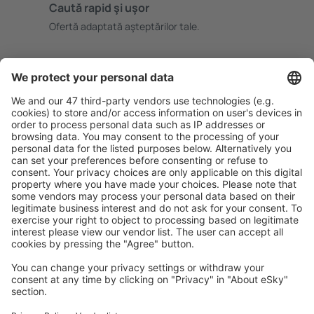
Caută rapid şi uşor
Ofertă adaptată aşteptărilor tale.
Planifică ȋn siguranţă
Rezervare fără griji cu opțiune gratuită de anulare.
Economiseşte mai mult
Prețuri atractive și oferte speciale pentru utilizatorii
conectați.
Cazarea preferată
Alege din peste 1,3 mil. de opţiuni: hoteluri, cabane,
apartamente și altele.
Cele mai căutate hoteluri de către utilizatorii eSky
Hoteluri în Spania - Orașe populare