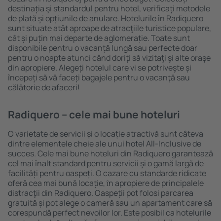
destinația şi standardul pentru hotel, verificați metodele
de plată și opțiunile de anulare. Hotelurile în Radiquero
sunt situate atât aproape de atracţiile turistice populare,
cât și puțin mai departe de aglomerație. Toate sunt
disponibile pentru o vacanță lungă sau perfecte doar
pentru o noapte atunci când doriţi să vizitaţi şi alte oraşe
din apropiere. Alegeți hotelul care vi se potriveşte și
începeți să vă faceți bagajele pentru o vacanţă sau
călătorie de afaceri!
Radiquero – cele mai bune hoteluri
O varietate de servicii și o locație atractivă sunt câteva
dintre elementele cheie ale unui hotel All-Inclusive de
succes. Cele mai bune hoteluri din Radiquero garantează
cel mai înalt standard pentru servicii și o gamă largă de
facilități pentru oaspeți. O cazare cu standarde ridicate
oferă cea mai bună locație, ȋn apropiere de principalele
distracţii din Radiquero. Oaspeții pot folosi parcarea
gratuită și pot alege o cameră sau un apartament care să
corespundă perfect nevoilor lor. Este posibil ca hotelurile