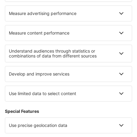
Hoteluri în Asbro
Hoteluri în Horseshoe Bend
Cele mai bune hoteluri - regiuni
Hoteluri in Ibiza
Hoteluri in Castilia și León
Hoteluri in Menorca
Hoteluri in Costa de Almeria
Hoteluri in Galicia
Hoteluri în Praia do Forte
Hoteluri in Peninsula Sinai
Hoteluri în Golful Monterey
Hoteluri la Parcul Național Great Smoky Mountains
Hoteluri in Záhorie