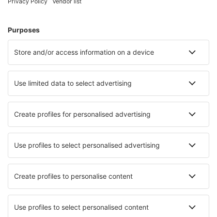
Hoteluri în Marbella
Hoteluri în Malaga
Hoteluri în Barcelona
Hoteluri în Mijas
Hoteluri în Madrid
Hoteluri în Esquinzo
Hoteluri în Cala d´Or
Hoteluri în Puerto del Rosario
Hoteluri în Elche
Hoteluri în Rosas
Cele mai bune hoteluri - orașe
Hoteluri în Moordrecht
Hoteluri în Döbrönte
Hoteluri în Fresnay-le-Samson
Hoteluri în Piau Engaly
Hoteluri în Nellingen
Hoteluri în Berville
Hoteluri în Polvica Di Nola
Hoteluri în Bollezeele