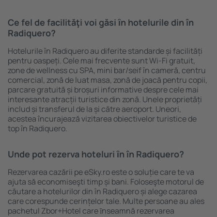
Ce fel de facilităţi voi găsi ȋn hotelurile din în
Radiquero?
Hotelurile în Radiquero au diferite standarde și facilități
pentru oaspeți. Cele mai frecvente sunt Wi-Fi gratuit,
zone de wellness cu SPA, mini bar/seif în cameră, centru
comercial, zonă de luat masa, zonă de joacă pentru copii,
parcare gratuită și broșuri informative despre cele mai
interesante atracții turistice din zonă. Unele proprietăți
includ și transferul de la și către aeroport. Uneori,
acestea încurajează vizitarea obiectivelor turistice de
top în Radiquero.
Unde pot rezerva hoteluri ȋn în Radiquero?
Rezervarea cazării pe eSky.ro este o soluție care te va
ajuta să economiseşti timp și bani. Foloseşte motorul de
căutare a hotelurilor din în Radiquero și alege cazarea
care corespunde cerințelor tale. Multe persoane au ales
pachetul Zbor+Hotel care ȋnseamnă rezervarea