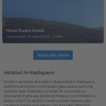
Hotel Guara Inlukā
Las Almunias, 14 august 2026, 2 nopți
Vedeţi alte oferte
Hoteluri în Radiquero
Există o varietate de hoteluri disponibile în Radiquero,
astfel încât fiecare turist poate găsi cazare potrivită
nevoilor sale. Preferați un hotel All-Inclusive cu
standarde ȋnalte sau preferați hoteluri confortabile cu
preţuri mici? Cu ajutorul nostru puteți rezerva uşor
cazare în Radiquero} pentru orice buget! Selectați