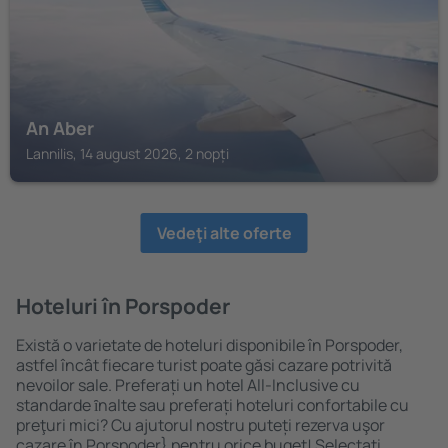
An Aber
Lannilis, 14 august 2026, 2 nopți
Vedeţi alte oferte
Hoteluri în Porspoder
Există o varietate de hoteluri disponibile în Porspoder,
astfel încât fiecare turist poate găsi cazare potrivită
nevoilor sale. Preferați un hotel All-Inclusive cu
standarde ȋnalte sau preferați hoteluri confortabile cu
preţuri mici? Cu ajutorul nostru puteți rezerva uşor
cazare în Porspoder} pentru orice buget! Selectați