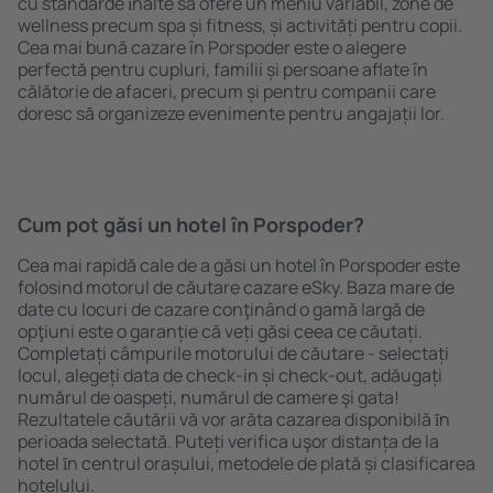
cu standarde ȋnalte să ofere un meniu variabil, zone de
wellness precum spa și fitness, și activități pentru copii.
Cea mai bună cazare în Porspoder este o alegere
perfectă pentru cupluri, familii și persoane aflate în
călătorie de afaceri, precum și pentru companii care
doresc să organizeze evenimente pentru angajații lor.
Cum pot găsi un hotel în Porspoder?
Cea mai rapidă cale de a găsi un hotel în Porspoder este
folosind motorul de căutare cazare eSky. Baza mare de
date cu locuri de cazare conţinând o gamă largă de
opţiuni este o garanție că veți găsi ceea ce căutați.
Completați câmpurile motorului de căutare - selectați
locul, alegeți data de check-in și check-out, adăugați
numărul de oaspeți, numărul de camere şi gata!
Rezultatele căutării vă vor arăta cazarea disponibilă ȋn
perioada selectată. Puteți verifica uşor distanța de la
hotel ȋn centrul orașului, metodele de plată și clasificarea
hotelului.