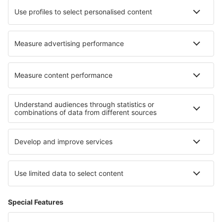
Hoteluri în Moultrie
Cele mai bune hoteluri - regiuni
Hoteluri în Val Cenis
Hoteluri în Les Menuires
Hoteluri în regiunea Rivierei Franceze
Hoteluri în Provence-Alpes-Cote d'Azur
Hoteluri în Lorraine
Hoteluri in Voievodatul Subcarpatia
Hoteluri in Pomeranian Lakeland
Hoteluri in Lake Tisza
Hoteluri în Punta Cana
Hoteluri in Farnebofjarden National Park