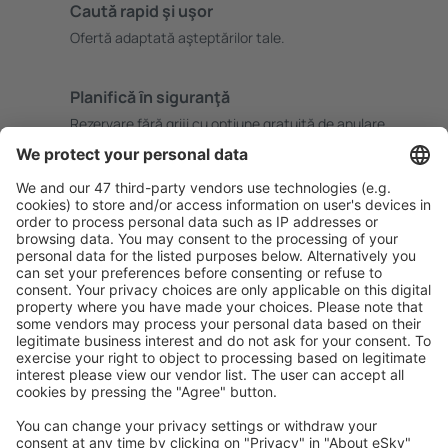
Caută rapid şi uşor
Ofertă adaptată aşteptărilor tale.
Planifică ȋn siguranţă
Rezervare fără griji cu opțiune gratuită de anulare.
Economiseşte mai mult
Prețuri atractive și oferte speciale pentru utilizatorii
conectați.
Cazarea preferată
Alege din peste 1,3 mil. de opţiuni: hoteluri, cabane,
apartamente și altele.
Cele mai căutate hoteluri de către utilizatorii eSky
Hoteluri în Franţa - Orașe populare