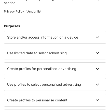
Hoteluri în Le Cap d`Agde
Hoteluri în Paris
Hoteluri în Frejus
Hoteluri în Nisa
Hoteluri în Cannes
Hoteluri în Annecy
Hoteluri în Notre-Dame-de-Monts
Hoteluri în Villarembert
Hoteluri în La Clusaz
Hoteluri în Canet
Cele mai bune hoteluri - orașe
Hoteluri în Floda
Hoteluri în Silvi
Hoteluri în Bellingen
Hoteluri în Eerde
Hoteluri în East Hanover
Hoteluri în Mangilao
Hoteluri în Monte San Giusto
Hoteluri în Castelli Calepio
Hoteluri în Bialowieza