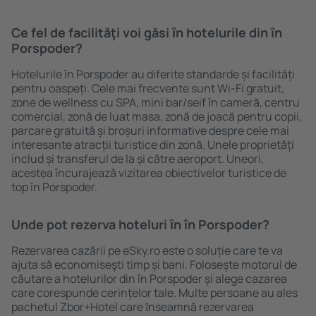
Ce fel de facilităţi voi găsi ȋn hotelurile din în
Porspoder?
Hotelurile în Porspoder au diferite standarde și facilități
pentru oaspeți. Cele mai frecvente sunt Wi-Fi gratuit,
zone de wellness cu SPA, mini bar/seif în cameră, centru
comercial, zonă de luat masa, zonă de joacă pentru copii,
parcare gratuită și broșuri informative despre cele mai
interesante atracții turistice din zonă. Unele proprietăți
includ și transferul de la și către aeroport. Uneori,
acestea încurajează vizitarea obiectivelor turistice de
top în Porspoder.
Unde pot rezerva hoteluri ȋn în Porspoder?
Rezervarea cazării pe eSky.ro este o soluție care te va
ajuta să economiseşti timp și bani. Foloseşte motorul de
căutare a hotelurilor din în Porspoder și alege cazarea
care corespunde cerințelor tale. Multe persoane au ales
pachetul Zbor+Hotel care ȋnseamnă rezervarea