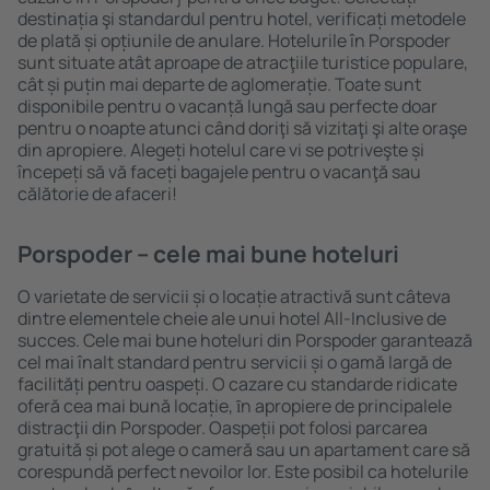
destinația şi standardul pentru hotel, verificați metodele
de plată și opțiunile de anulare. Hotelurile în Porspoder
sunt situate atât aproape de atracţiile turistice populare,
cât și puțin mai departe de aglomerație. Toate sunt
disponibile pentru o vacanță lungă sau perfecte doar
pentru o noapte atunci când doriţi să vizitaţi şi alte oraşe
din apropiere. Alegeți hotelul care vi se potriveşte și
începeți să vă faceți bagajele pentru o vacanţă sau
călătorie de afaceri!
Porspoder – cele mai bune hoteluri
O varietate de servicii și o locație atractivă sunt câteva
dintre elementele cheie ale unui hotel All-Inclusive de
succes. Cele mai bune hoteluri din Porspoder garantează
cel mai înalt standard pentru servicii și o gamă largă de
facilități pentru oaspeți. O cazare cu standarde ridicate
oferă cea mai bună locație, ȋn apropiere de principalele
distracţii din Porspoder. Oaspeții pot folosi parcarea
gratuită și pot alege o cameră sau un apartament care să
corespundă perfect nevoilor lor. Este posibil ca hotelurile