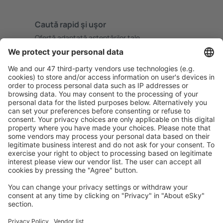
Caută rapid şi uşor
Ofertă adaptată aşteptărilor tale.
Planifică ȋn siguranţă
Rezervare fără griji cu opțiune gratuită de anulare.
Economiseşte mai mult
Prețuri atractive și oferte speciale pentru utilizatorii
conectați.
Cazarea preferată
Alege din peste 1,3 mil. de opţiuni: hoteluri, cabane,
apartamente și altele.
Cele mai căutate cazări de către utilizatorii eSky