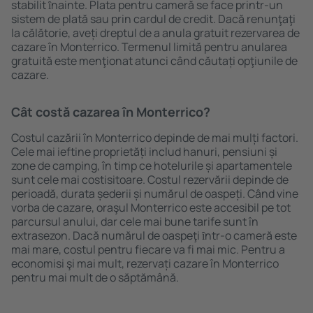
stabilit ȋnainte. Plata pentru cameră se face printr-un
sistem de plată sau prin cardul de credit. Dacă renunţaţi
la călătorie, aveți dreptul de a anula gratuit rezervarea de
cazare în Monterrico. Termenul limită pentru anularea
gratuită este menţionat atunci când căutați opţiunile de
cazare.
Cât costă cazarea în Monterrico?
Costul cazării în Monterrico depinde de mai mulți factori.
Cele mai ieftine proprietăți includ hanuri, pensiuni și
zone de camping, în timp ce hotelurile și apartamentele
sunt cele mai costisitoare. Costul rezervării depinde de
perioadă, durata șederii și numărul de oaspeți. Când vine
vorba de cazare, oraşul Monterrico este accesibil pe tot
parcursul anului, dar cele mai bune tarife sunt în
extrasezon. Dacă numărul de oaspeţi ȋntr-o cameră este
mai mare, costul pentru fiecare va fi mai mic. Pentru a
economisi şi mai mult, rezervați cazare în Monterrico
pentru mai mult de o săptămână.