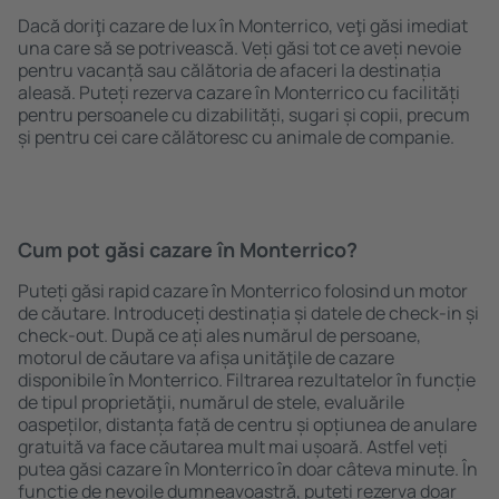
Dacă doriţi cazare de lux în Monterrico, veţi găsi imediat
una care să se potrivească. Veți găsi tot ce aveți nevoie
pentru vacanță sau călătoria de afaceri la destinația
aleasă. Puteți rezerva cazare în Monterrico cu facilități
pentru persoanele cu dizabilități, sugari și copii, precum
și pentru cei care călătoresc cu animale de companie.
Cum pot găsi cazare în Monterrico?
Puteți găsi rapid cazare în Monterrico folosind un motor
de căutare. Introduceți destinația și datele de check-in și
check-out. După ce ați ales numărul de persoane,
motorul de căutare va afișa unităţile de cazare
disponibile în Monterrico. Filtrarea rezultatelor în funcție
de tipul proprietăţii, numărul de stele, evaluările
oaspeților, distanța față de centru și opțiunea de anulare
gratuită va face căutarea mult mai ușoară. Astfel veți
putea găsi cazare în Monterrico în doar câteva minute. În
funcție de nevoile dumneavoastră, puteți rezerva doar