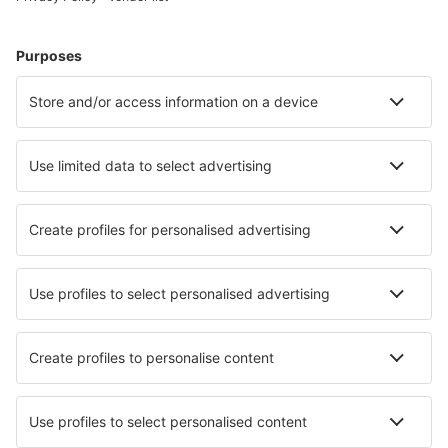
Cazare în Guatemala - Orașe populare
Cazare în Retalhuleu
Cazare în Guatemala
Cazare în Santa Catarina Palopó
Cazare în Antigua Guatemala
Cazare în San Juan La Laguna
Cazare în Flores
Cazare Villa Canales
Cazare în San Jose Peten
Cazare în Coban
Cazare în Rio Dulce
Cele mai bune locuri de cazare - orașe
Cazare în Notre-Dame-de-Monts
Cazare în Paratico
Cazare în Rabaçal
Cazare în Nimburg
Cazare Jobal