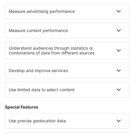
Cazare Phutthaisong
Cazare în Darmstadt
Cazare în Kallislahti
Cazare în Lorgues
Cazare în Chashan
Cele mai bune locuri de cazare - regiuni
Cazare în Guatemala
Cazare in Scotland
Cazare in Cochabamba
Cazare in Smolian
Cazare in Indiana Dunes National Lakeshore
Cazare Veliko Tarnovo province