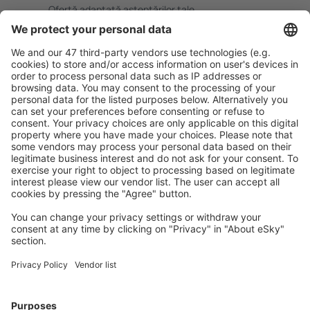
Ofertă adaptată aşteptărilor tale.
Planifică ȋn siguranţă
Rezervare fără griji cu opțiune gratuită de anulare.
Economiseşte mai mult
Prețuri atractive și oferte speciale pentru utilizatorii
conectați.
Cazarea preferată
Alege din peste 1,3 mil. de opţiuni: hoteluri, cabane,
apartamente și altele.
Cele mai căutate cazări de către utilizatorii eSky
Cazare în Statele Unite ale Americii - Orașe populare