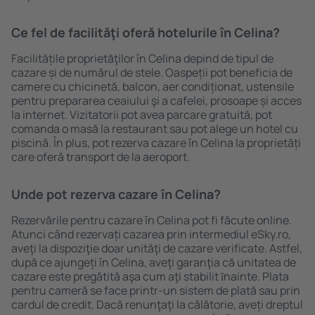
Ce fel de facilităţi oferă hotelurile în Celina?
Facilitățile proprietăţilor în Celina depind de tipul de
cazare și de numărul de stele. Oaspeții pot beneficia de
camere cu chicinetă, balcon, aer condiționat, ustensile
pentru prepararea ceaiului şi a cafelei, prosoape și acces
la internet. Vizitatorii pot avea parcare gratuită, pot
comanda o masă la restaurant sau pot alege un hotel cu
piscină. În plus, pot rezerva cazare în Celina la proprietăți
care oferă transport de la aeroport.
Unde pot rezerva cazare în Celina?
Rezervările pentru cazare în Celina pot fi făcute online.
Atunci când rezervați cazarea prin intermediul eSky.ro,
aveţi la dispoziţie doar unităţi de cazare verificate. Astfel,
după ce ajungeți în Celina, aveţi garanţia că unitatea de
cazare este pregătită aşa cum aţi stabilit ȋnainte. Plata
pentru cameră se face printr-un sistem de plată sau prin
cardul de credit. Dacă renunţaţi la călătorie, aveți dreptul