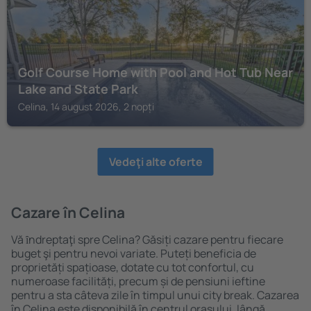
Golf Course Home with Pool and Hot Tub Near
Lake and State Park
Celina, 14 august 2026, 2 nopți
Vedeţi alte oferte
Cazare în Celina
Vă ȋndreptaţi spre Celina? Găsiți cazare pentru fiecare
buget şi pentru nevoi variate. Puteți beneficia de
proprietăți spațioase, dotate cu tot confortul, cu
numeroase facilități, precum și de pensiuni ieftine
pentru a sta câteva zile în timpul unui city break. Cazarea
în Celina este disponibilă în centrul orașului, lângă