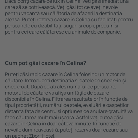
Dacă doriţi cazare de lux în Celina, veţi găsi imediat una
care să se potrivească. Veți găsi tot ce aveți nevoie
pentru vacanță sau călătoria de afaceri la destinația
aleasă. Puteți rezerva cazare în Celina cu facilități pentru
persoanele cu dizabilități, sugari și copii, precum și
pentru cei care călătoresc cu animale de companie.
Cum pot găsi cazare în Celina?
Puteți găsi rapid cazare în Celina folosind un motor de
căutare. Introduceți destinația și datele de check-in și
check-out. După ce ați ales numărul de persoane,
motorul de căutare va afișa unităţile de cazare
disponibile în Celina. Filtrarea rezultatelor în funcție de
tipul proprietăţii, numărul de stele, evaluările oaspeților,
distanța față de centru și opțiunea de anulare gratuită va
face căutarea mult mai ușoară. Astfel veți putea găsi
cazare în Celina în doar câteva minute. În funcție de
nevoile dumneavoastră, puteți rezerva doar cazare sau
un pachet Zbor+Hotel.