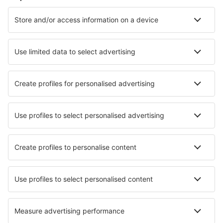
Cazare în Myrtle Beach
Cazare în Kissimmee
Cazare în Davenport
Cazare în Sevierville
Cazare în Panama City Beach
Cazare în Moab
Cazare Dauphin Island
Cazare în Palm Coast
Cazare în Dallas
Cazare Avon
Cele mai bune locuri de cazare - orașe
Cazare în Perth
Cazare în Bunratty
Cazare în Stryszawa
Cazare în Robertson
Cazare în Creto
Cazare în Nabari
Cazare în Pinhancos
Cazare în Guaxupé
Cazare în Condat
Cazare în Lowick