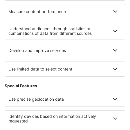
Cele mai bune locuri de cazare - regiuni
Cazare in Parcul Național Big Bend
Cazare in Tennessee
Cazare in Monument Valley
Cazare in Mammoth Cave National Park
Cazare pe Plaja Pensacola
Cazare în Uruguay
Cazare pe Coasta Rimini
Cazare in Andros
Cazare in Valle Sagrado
Cazare in Faaker See