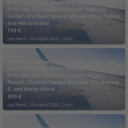
with Lake Views. Located in Lely Resort with
Pool, Hot Tub, and Golf Access. Ideal for
Golfers and Beachgoers, Minutes from Naples
and Marco Island
799
€
Lely Resort, 08 august 2026, 2 nopți
LELY RESORT
Solterra Vacation Rental: Luxury 3-BR Condo
with Lake & Golf Views. Access to Luxury
Pool, Hot Tub, and Golf Courses at Lely
Resort. Close to Naples Beaches, 5th Avenue
S, and Marco Island
909
€
Lely Resort, 08 august 2026, 2 nopți
MARCO ISLAND