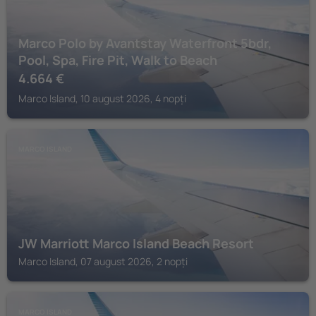
Marco Polo by Avantstay Waterfront 5bdr,
Pool, Spa, Fire Pit, Walk to Beach
4.664
€
Marco Island, 10 august 2026, 4 nopți
MARCO ISLAND
JW Marriott Marco Island Beach Resort
Marco Island, 07 august 2026, 2 nopți
MARCO ISLAND