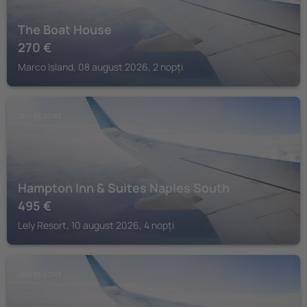
The Boat House
270
€
Marco Island, 08 august 2026, 2 nopți
LELY RESORT
Hampton Inn & Suites Naples South
495
€
Lely Resort, 10 august 2026, 4 nopți
LELY RESORT