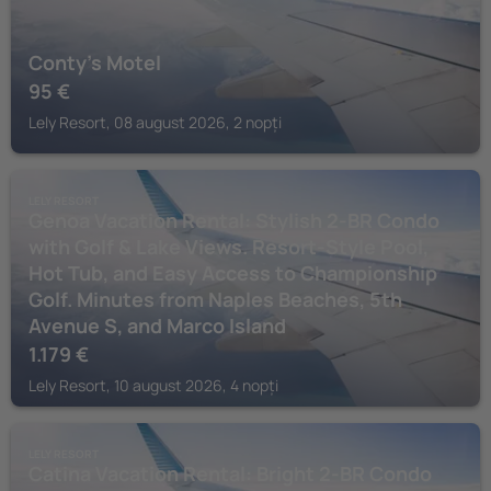
Conty's Motel
95
€
Lely Resort, 08 august 2026, 2 nopți
LELY RESORT
Genoa Vacation Rental: Stylish 2-BR Condo
with Golf & Lake Views. Resort-Style Pool,
Hot Tub, and Easy Access to Championship
Golf. Minutes from Naples Beaches, 5th
Avenue S, and Marco Island
1.179
€
Lely Resort, 10 august 2026, 4 nopți
LELY RESORT
Catina Vacation Rental: Bright 2-BR Condo