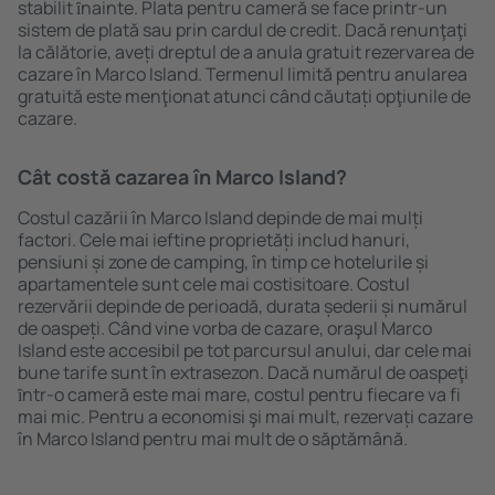
stabilit ȋnainte. Plata pentru cameră se face printr-un
sistem de plată sau prin cardul de credit. Dacă renunţaţi
la călătorie, aveți dreptul de a anula gratuit rezervarea de
cazare în Marco Island. Termenul limită pentru anularea
gratuită este menţionat atunci când căutați opţiunile de
cazare.
Cât costă cazarea în Marco Island?
Costul cazării în Marco Island depinde de mai mulți
factori. Cele mai ieftine proprietăți includ hanuri,
pensiuni și zone de camping, în timp ce hotelurile și
apartamentele sunt cele mai costisitoare. Costul
rezervării depinde de perioadă, durata șederii și numărul
de oaspeți. Când vine vorba de cazare, oraşul Marco
Island este accesibil pe tot parcursul anului, dar cele mai
bune tarife sunt în extrasezon. Dacă numărul de oaspeţi
ȋntr-o cameră este mai mare, costul pentru fiecare va fi
mai mic. Pentru a economisi şi mai mult, rezervați cazare
în Marco Island pentru mai mult de o săptămână.