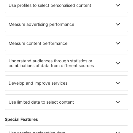
Cazare în San Miniato
Cazare în Grave
Cazare în Feldschuhhorn
Cazare Celldomolk
Cele mai bune locuri de cazare - regiuni
Cazare in Minnesota
Cazare in Santa Catalina Island
Cazare in Maryland
Cazare in Rezervația naturală Peșterile Carlsbad
Cazare in Georgia
Cazare În Bihor județul
Cazare in Datça Peninsula
Cazare in Valle Sagrado
Cazare in Gauja National Park
Cazare în Portugalia