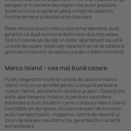
aeroport și în cartiere sau regiuni mai puțin populare.
Acest lucru vă va ajuta să găsiţi unităţi de cazare în
funcție de nevoi și de planurile ulterioare.
Rezervând cazarea în Marco Island mai devreme, aveți
garanţia că după sosirea la destinație vă puteţi relaxa,
fără a fi nevoie să căutaţi un hotel, apartament sau altă
unitate de cazare. Rezervaţi cazarea înainte de călătoria
spre Marco Island și vă veţi bucura de o călătorie liniştită.
Marco Island – cea mai bună cazare
Puteți alege dintr-o ofertă variată de cazare în Marco
Island, inclusiv proprietăți pentru o singură persoană,
cupluri, familii, persoane ȋn vârstă și grupuri. Oaspeţii pot
sta în apartamente, hoteluri și pensiuni care oferă
intimitate și sunt situate în centrul orașului Marco Island.
Facilitățile din apropiere, inclusiv companii de închirieri
auto, transport public, magazine, centre de reparaţii și
locuri de relaxare sau distracţie, garantează o vacanță
extraordinară.