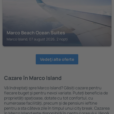
Marco Beach Ocean Suites
Marco Island, 07 august 2026, 2 nopți
Vedeţi alte oferte
Cazare în Marco Island
Vă ȋndreptaţi spre Marco Island? Găsiți cazare pentru
fiecare buget şi pentru nevoi variate. Puteți beneficia de
proprietăți spațioase, dotate cu tot confortul, cu
numeroase facilități, precum și de pensiuni ieftine
pentru a sta câteva zile în timpul unui city break. Cazarea
în Marco Island este disponibilă în centrul orașului, lângă