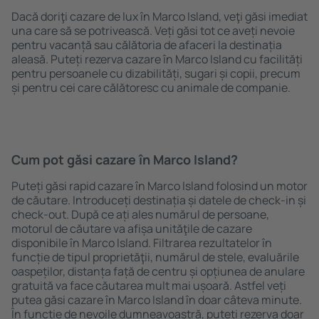
Dacă doriţi cazare de lux în Marco Island, veţi găsi imediat
una care să se potrivească. Veți găsi tot ce aveți nevoie
pentru vacanță sau călătoria de afaceri la destinația
aleasă. Puteți rezerva cazare în Marco Island cu facilități
pentru persoanele cu dizabilități, sugari și copii, precum
și pentru cei care călătoresc cu animale de companie.
Cum pot găsi cazare în Marco Island?
Puteți găsi rapid cazare în Marco Island folosind un motor
de căutare. Introduceți destinația și datele de check-in și
check-out. După ce ați ales numărul de persoane,
motorul de căutare va afișa unităţile de cazare
disponibile în Marco Island. Filtrarea rezultatelor în
funcție de tipul proprietăţii, numărul de stele, evaluările
oaspeților, distanța față de centru și opțiunea de anulare
gratuită va face căutarea mult mai ușoară. Astfel veți
putea găsi cazare în Marco Island în doar câteva minute.
În funcție de nevoile dumneavoastră, puteți rezerva doar