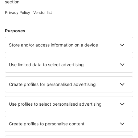
Cazare în Statele Unite ale Americii - Orașe populare
Cazare în Panama City Beach
Cazare în Davenport
Cazare în Myrtle Beach
Cazare în Kissimmee
Cazare în Sevierville
Cazare Oak Island
Cazare în Snowmass Village
Cazare în Nags Head
Cazare în Glendale
Cazare în Dallas
Cele mai bune locuri de cazare - orașe
Cazare în Bellegarde
Cazare în Gorišnica
Cazare în Lixoúrion
Cazare în Bovenden
Cazare în Hurstbourne Tarrant
Cazare Lauroux