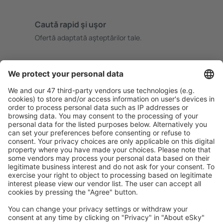
Caută rapid şi uşor
Ofertă adaptată aşteptărilor tale.
Planifică ȋn siguranţă
Rezervare fără griji cu opțiune gratuită de anulare.
Economiseşte mai mult
Prețuri atractive și oferte speciale pentru utilizatorii
conectați.
Cazarea preferată
Alege din peste 1,3 mil. de opţiuni: hoteluri, cabane,
apartamente și altele.
Cele mai căutate cazări de către utilizatorii eSky