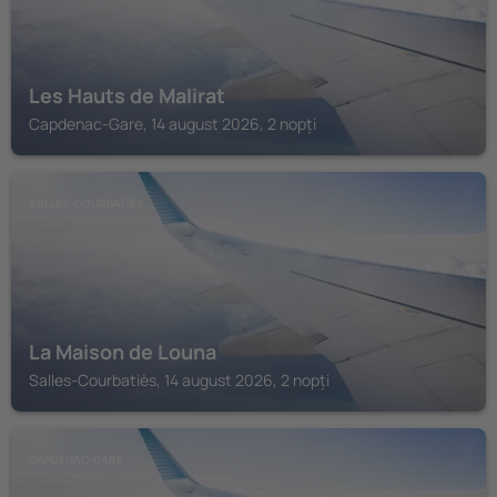
Les Hauts de Malirat
Capdenac-Gare, 14 august 2026, 2 nopți
SALLES-COURBATIÈS
La Maison de Louna
Salles-Courbatiès, 14 august 2026, 2 nopți
CAPDENAC-GARE