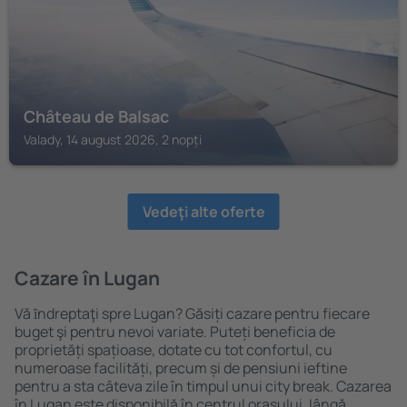
Château de Balsac
Valady, 14 august 2026, 2 nopți
Vedeţi alte oferte
Cazare în Lugan
Vă ȋndreptaţi spre Lugan? Găsiți cazare pentru fiecare
buget şi pentru nevoi variate. Puteți beneficia de
proprietăți spațioase, dotate cu tot confortul, cu
numeroase facilități, precum și de pensiuni ieftine
pentru a sta câteva zile în timpul unui city break. Cazarea
în Lugan este disponibilă în centrul orașului, lângă