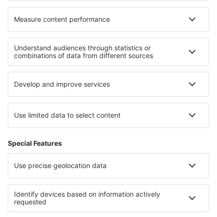
Cele mai bune locuri de cazare - regiuni
Cazare în Midi-Pyrenees
Cazare în regiunea Munților Jura
Cazare în Bretania
Cazare în Alpe d'Huez
Cazare în Les Menuires
Cazare în Jungfrau
Cazare in Aukstaitija National Park
Cazare În Suceava județul
Cazare in Penang
Cazare in Tatras