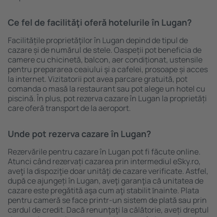
Ce fel de facilităţi oferă hotelurile în Lugan?
Facilitățile proprietăţilor în Lugan depind de tipul de
cazare și de numărul de stele. Oaspeții pot beneficia de
camere cu chicinetă, balcon, aer condiționat, ustensile
pentru prepararea ceaiului şi a cafelei, prosoape și acces
la internet. Vizitatorii pot avea parcare gratuită, pot
comanda o masă la restaurant sau pot alege un hotel cu
piscină. În plus, pot rezerva cazare în Lugan la proprietăți
care oferă transport de la aeroport.
Unde pot rezerva cazare în Lugan?
Rezervările pentru cazare în Lugan pot fi făcute online.
Atunci când rezervați cazarea prin intermediul eSky.ro,
aveţi la dispoziţie doar unităţi de cazare verificate. Astfel,
după ce ajungeți în Lugan, aveţi garanţia că unitatea de
cazare este pregătită aşa cum aţi stabilit ȋnainte. Plata
pentru cameră se face printr-un sistem de plată sau prin
cardul de credit. Dacă renunţaţi la călătorie, aveți dreptul