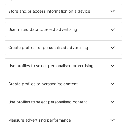
Cazare în Paris
Cazare în Nisa
Cazare în Le Cap d`Agde
Cazare în Frejus
Cazare în Cannes
Cazare în Fleury
Cazare în Saint-Etienne
Cazare în La Baule-Escoublac
Cazare în La Londe-les-Maures
Cazare în La Clusaz
Cele mai bune locuri de cazare - orașe
Cazare în Bom Jardim da Serra
Cazare în Beneden-Leeuwen
Cazare în Ahorn
Cazare în Enafors
Cazare în Candiac
Cazare în Lingen
Cazare în Desoto Lakes
Cazare Tyria Dodonis
Cazare în Gonzaga
Cazare în Guillena