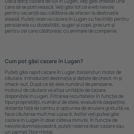
Dacă doriţi cazare de lux în Lugan, veţi găsi imediat una
care să se potrivească. Veți găsi tot ce aveți nevoie
pentru vacanță sau călătoria de afaceri la destinația
aleasă. Puteți rezerva cazare în Lugan cu facilități pentru
persoanele cu dizabilități, sugari și copii, precum și
pentru cei care călătoresc cu animale de companie.
Cum pot găsi cazare în Lugan?
Puteți găsi rapid cazare în Lugan folosind un motor de
căutare. Introduceți destinația și datele de check-in și
check-out. După ce ați ales numărul de persoane,
motorul de căutare va afișa unităţile de cazare
disponibile în Lugan. Filtrarea rezultatelor în funcție de
tipul proprietăţii, numărul de stele, evaluările oaspeților,
distanța față de centru și opțiunea de anulare gratuită va
face căutarea mult mai ușoară. Astfel veți putea găsi
cazare în Lugan în doar câteva minute. În funcție de
nevoile dumneavoastră, puteți rezerva doar cazare sau
un pachet Zbor+Hotel.