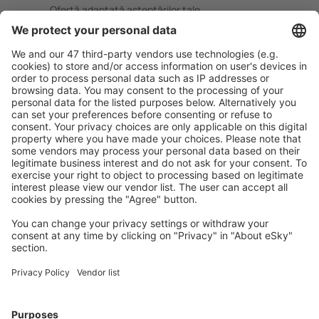
Ofertă adaptată aşteptărilor tale.
Planifică ȋn siguranţă
Rezervare fără griji cu opțiune gratuită de anulare.
Economiseşte mai mult
Prețuri atractive și oferte speciale pentru utilizatorii
conectați.
Cazarea preferată
Alege din peste 1,3 mil. de opţiuni: hoteluri, cabane,
apartamente și altele.
Cele mai căutate cazări de către utilizatorii eSky
Cazare în Franţa - Orașe populare