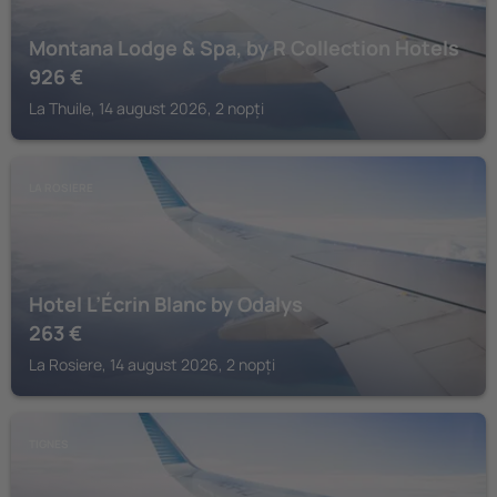
Montana Lodge & Spa, by R Collection Hotels
926
€
La Thuile, 14 august 2026, 2 nopți
LA ROSIERE
Hotel L’Écrin Blanc by Odalys
263
€
La Rosiere, 14 august 2026, 2 nopți
TIGNES