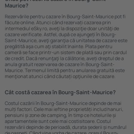
Maurice?
Rezervările pentru cazare în Bourg-Saint-Maurice pot fi
făcute online. Atunci când rezervați cazarea prin
intermediul eSky.ro, aveţi la dispoziţie doar unităţi de
cazare verificate. Astfel, după ce ajungeți în Bourg-
Saint-Maurice, aveţi garanţia că unitatea de cazare este
pregătită aşa cum aţi stabilit ȋnainte. Plata pentru
cameră se face printr-un sistem de plată sau prin cardul
de credit. Dacă renunţaţi la călătorie, aveți dreptul de a
anula gratuit rezervarea de cazare în Bourg-Saint-
Maurice. Termenul limită pentru anularea gratuită este
menţionat atunci când căutați opţiunile de cazare.
Cât costă cazarea în Bourg-Saint-Maurice?
Costul cazării în Bourg-Saint-Maurice depinde de mai
mulți factori. Cele mai ieftine proprietăți includ hanuri,
pensiuni și zone de camping, în timp ce hotelurile și
apartamentele sunt cele mai costisitoare. Costul
rezervării depinde de perioadă, durata șederii și numărul
de oaspeți. Când vine vorba de cazare, oraşul Bourg-