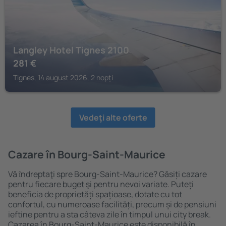
Langley Hotel Tignes 2100
281
€
Tignes, 14 august 2026, 2 nopți
Vedeţi alte oferte
Cazare în Bourg-Saint-Maurice
Vă ȋndreptaţi spre Bourg-Saint-Maurice? Găsiți cazare
pentru fiecare buget şi pentru nevoi variate. Puteți
beneficia de proprietăți spațioase, dotate cu tot
confortul, cu numeroase facilități, precum și de pensiuni
ieftine pentru a sta câteva zile în timpul unui city break.
Cazarea în Bourg-Saint-Maurice este disponibilă în