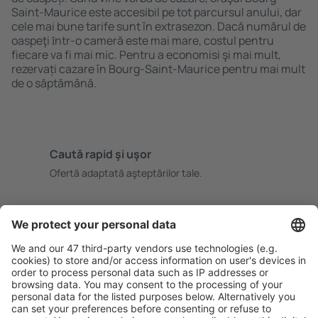
Saint-Maurice este accesibil pe tot parcursul anului, dar
cele mai bune tarife sunt în extrasezon. Dacă numărul de
oaspeţi ȋntr-o cameră este mai mare, costul pentru
fiecare va fi mai mic. Pentru a economisi şi mai mult,
rezervați cazare în Bourg-Saint-Maurice pentru mai mult
de o săptămână.
Caută rapid şi uşor
Ofertă adaptată aşteptărilor tale.
Planifică ȋn siguranţă
Rezervare fără griji cu opțiune gratuită de anulare.
Economiseşte mai mult
Prețuri atractive și oferte speciale pentru utilizatorii
conectați.