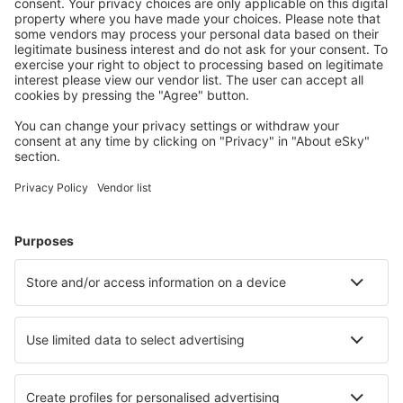
Cazarea preferată
Alege din peste 1,3 mil. de opţiuni: hoteluri, cabane,
apartamente și altele.
Cele mai căutate cazări de către utilizatorii eSky
Cazare în Franţa - Orașe populare
Cazare în Frejus
Cazare în Le Cap d`Agde
Cazare în Nisa
Cazare în Paris
Cazare în Cannes
Cazare în Menton
Cazare în Amelie-les-Bains-Palalda
Cazare în Les Gets
Cazare în Moliets et Maa
Cazare în Canet