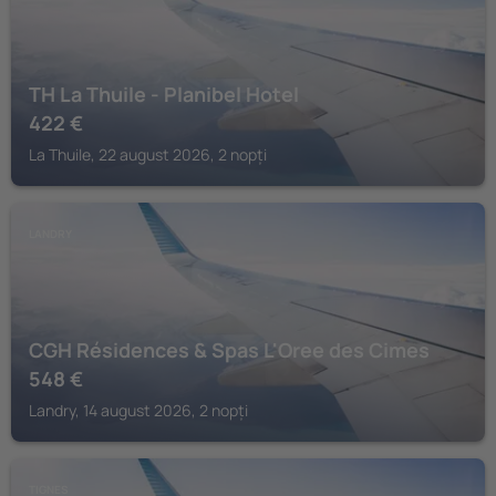
TH La Thuile - Planibel Hotel
422
€
La Thuile, 22 august 2026, 2 nopți
LANDRY
CGH Résidences & Spas L'Oree des Cimes
548
€
Landry, 14 august 2026, 2 nopți
TIGNES