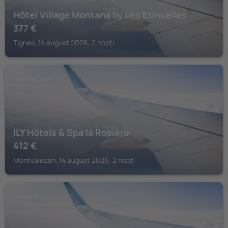
Hôtel Village Montana by Les Etincelles
377
€
Tignes, 14 august 2026, 2 nopți
MONTVALEZAN
ILY Hôtels & Spa la Rosière
412
€
Montvalezan, 14 august 2026, 2 nopți
LA THUILE