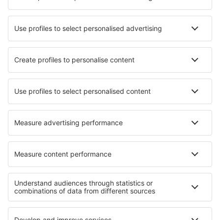
Cele mai bune locuri de cazare - orașe
Cazare în San Luis de La Paz
Cazare în Cercivento
Cazare în Sainte Catharines
Cazare în Montenegro
Cazare în Hawera
Cazare în Marina di Schiavonea
Cazare în Port Royal
Cazare în Bellizzi Irpino
Cazare în Browns Mills
Cazare în Frenchtown
Cele mai bune locuri de cazare - regiuni
Cazare în Regiunea Mont Blanc
Cazare către Languedoc-Roussillon
Cazare în La Plagne
Cazare în Val d'Isère
Cazare în Burgundia
Cazare in Orava
Cazare Samokov province