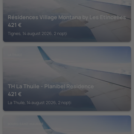
Résidences Village Montana by Les Etincelles
421
€
Tignes, 14 august 2026, 2 nopți
LA THUILE
TH La Thuile - Planibel Residence
421
€
La Thuile, 14 august 2026, 2 nopți
BOURG-SAINT-MAURICE