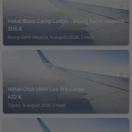
Hotel Base Camp Lodge - Bourg Saint Maurice
306
€
Bourg-Saint-Maurice, 14 august 2026, 2 nopți
TIGNES
Hôtel Club MMV Les Brévières
432
€
Tignes, 14 august 2026, 2 nopți
LA THUILE