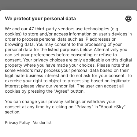
Caută rapid şi uşor
Ofertă adaptată aşteptărilor tale.
Planifică ȋn siguranţă
Rezervare fără griji cu opțiune gratuită de anulare.
Economiseşte mai mult
Prețuri atractive și oferte speciale pentru utilizatorii
conectați.
Cazarea preferată
Alege din peste 1,3 mil. de opţiuni: hoteluri, cabane,
apartamente și altele.
Cele mai căutate cazări de către utilizatorii eSky