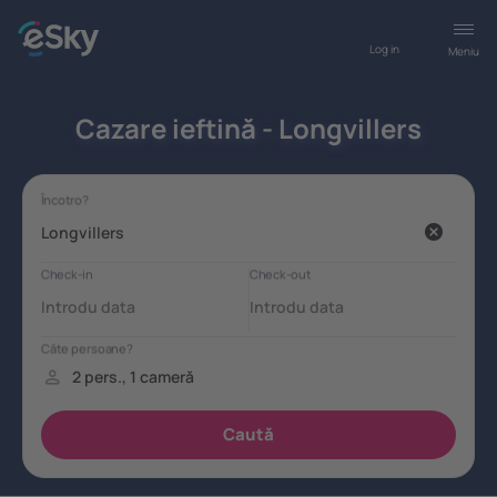
Log in
Meniu
Cazare ieftină - Longvillers