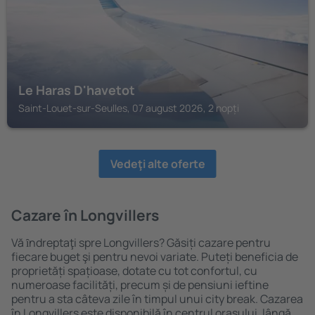
Le Haras D'havetot
Saint-Louet-sur-Seulles, 07 august 2026, 2 nopți
Vedeţi alte oferte
Cazare în Longvillers
Vă ȋndreptaţi spre Longvillers? Găsiți cazare pentru
fiecare buget şi pentru nevoi variate. Puteți beneficia de
proprietăți spațioase, dotate cu tot confortul, cu
numeroase facilități, precum și de pensiuni ieftine
pentru a sta câteva zile în timpul unui city break. Cazarea
în Longvillers este disponibilă în centrul orașului, lângă