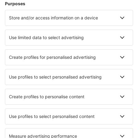
Cazare în Franţa - Orașe populare
Cazare în Le Cap d`Agde
Cazare în Cannes
Cazare în Frejus
Cazare în Nisa
Cazare în Paris
Cazare în Mulhouse
Cazare în Dijon
Cazare în Lourdes
Cazare în Pleneuf Val Andre
Cazare în Andernos-les-Bains
Cele mai bune locuri de cazare - orașe
Cazare Sovetice
Cazare în Puerto Ángel
Cazare Migliano
Cazare în Bodman-Ludwigshafen
Cazare în San Juan Del Cesar
Cazare în Saint Leonards
Cazare în Besana In Brianza
Cazare în Peenemunde