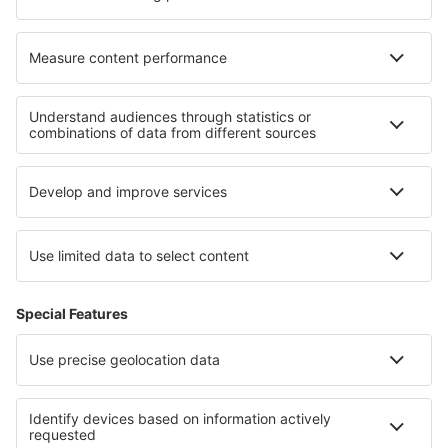
Cazare în Ammerbuch
Cazare în Valdivia
Cele mai bune locuri de cazare - regiuni
Cazare în Disneyland Paris
Cazare în Corsica
Cazare în Franța
Cazare în Provence-Alpes-Cote d'Azur
Cazare în Burgundia
Cazare in Illinois
Cazare în Tobago
Cazare in Woodbush Forest Reserve
Cazare în Costa Norte
Cazare în Central Bohemian