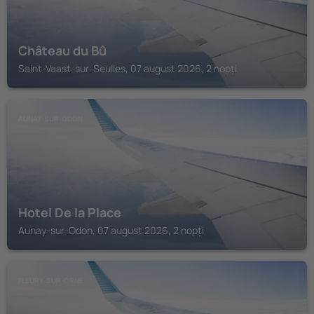
Château du Bû
Saint-Vaast-sur-Seulles, 07 august 2026, 2 nopți
AUNAY-SUR-ODON
Hotel De la Place
Aunay-sur-Odon, 07 august 2026, 2 nopți
FLEURY-SUR-ORNE