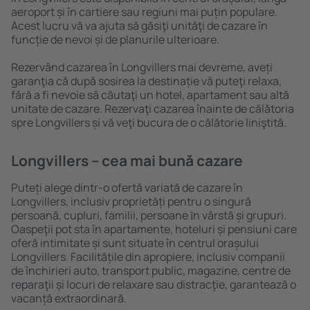
aeroport și în cartiere sau regiuni mai puțin populare.
Acest lucru vă va ajuta să găsiţi unităţi de cazare în
funcție de nevoi și de planurile ulterioare.
Rezervând cazarea în Longvillers mai devreme, aveți
garanţia că după sosirea la destinație vă puteţi relaxa,
fără a fi nevoie să căutaţi un hotel, apartament sau altă
unitate de cazare. Rezervaţi cazarea înainte de călătoria
spre Longvillers și vă veţi bucura de o călătorie liniştită.
Longvillers – cea mai bună cazare
Puteți alege dintr-o ofertă variată de cazare în
Longvillers, inclusiv proprietăți pentru o singură
persoană, cupluri, familii, persoane ȋn vârstă și grupuri.
Oaspeţii pot sta în apartamente, hoteluri și pensiuni care
oferă intimitate și sunt situate în centrul orașului
Longvillers. Facilitățile din apropiere, inclusiv companii
de închirieri auto, transport public, magazine, centre de
reparaţii și locuri de relaxare sau distracţie, garantează o
vacanță extraordinară.