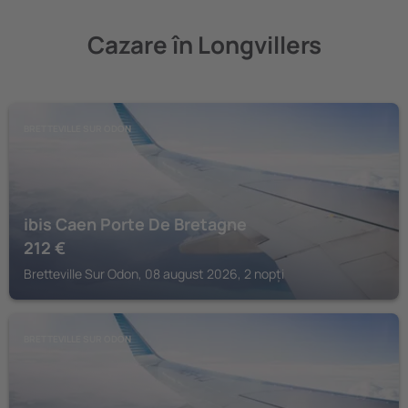
Cazare în Longvillers
BRETTEVILLE SUR ODON
ibis Caen Porte De Bretagne
212
€
Bretteville Sur Odon, 08 august 2026, 2 nopți
BRETTEVILLE SUR ODON