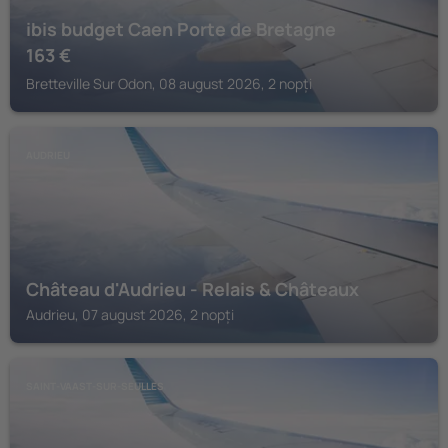
ibis budget Caen Porte de Bretagne
163
€
Bretteville Sur Odon, 08 august 2026, 2 nopți
AUDRIEU
Château d'Audrieu - Relais & Châteaux
Audrieu, 07 august 2026, 2 nopți
SAINT-VAAST-SUR-SEULLES