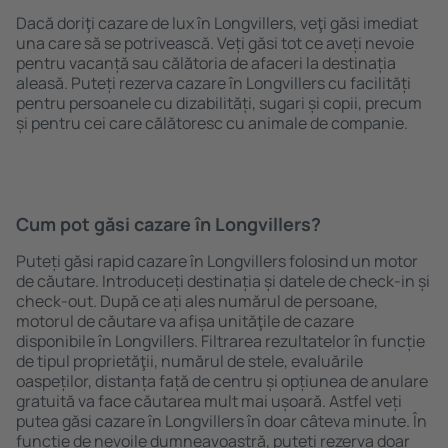
Dacă doriţi cazare de lux în Longvillers, veţi găsi imediat
una care să se potrivească. Veți găsi tot ce aveți nevoie
pentru vacanță sau călătoria de afaceri la destinația
aleasă. Puteți rezerva cazare în Longvillers cu facilități
pentru persoanele cu dizabilități, sugari și copii, precum
și pentru cei care călătoresc cu animale de companie.
Cum pot găsi cazare în Longvillers?
Puteți găsi rapid cazare în Longvillers folosind un motor
de căutare. Introduceți destinația și datele de check-in și
check-out. După ce ați ales numărul de persoane,
motorul de căutare va afișa unităţile de cazare
disponibile în Longvillers. Filtrarea rezultatelor în funcție
de tipul proprietăţii, numărul de stele, evaluările
oaspeților, distanța față de centru și opțiunea de anulare
gratuită va face căutarea mult mai ușoară. Astfel veți
putea găsi cazare în Longvillers în doar câteva minute. În
funcție de nevoile dumneavoastră, puteți rezerva doar