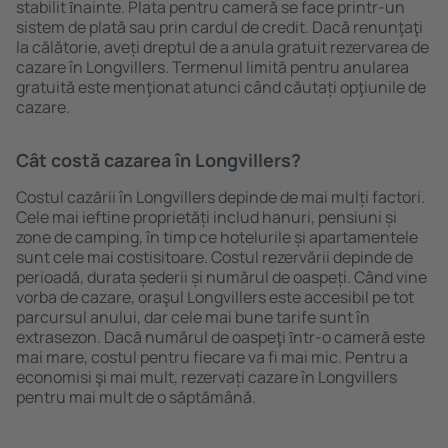
stabilit ȋnainte. Plata pentru cameră se face printr-un
sistem de plată sau prin cardul de credit. Dacă renunţaţi
la călătorie, aveți dreptul de a anula gratuit rezervarea de
cazare în Longvillers. Termenul limită pentru anularea
gratuită este menţionat atunci când căutați opţiunile de
cazare.
Cât costă cazarea în Longvillers?
Costul cazării în Longvillers depinde de mai mulți factori.
Cele mai ieftine proprietăți includ hanuri, pensiuni și
zone de camping, în timp ce hotelurile și apartamentele
sunt cele mai costisitoare. Costul rezervării depinde de
perioadă, durata șederii și numărul de oaspeți. Când vine
vorba de cazare, oraşul Longvillers este accesibil pe tot
parcursul anului, dar cele mai bune tarife sunt în
extrasezon. Dacă numărul de oaspeţi ȋntr-o cameră este
mai mare, costul pentru fiecare va fi mai mic. Pentru a
economisi şi mai mult, rezervați cazare în Longvillers
pentru mai mult de o săptămână.