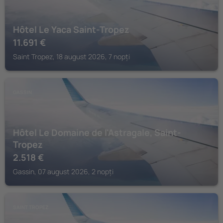
Hôtel Le Yaca Saint-Tropez
11.691
€
Saint Tropez, 18 august 2026, 7 nopți
GASSIN
Hôtel Le Domaine de l'Astragale, Saint-
Tropez
2.518
€
Gassin, 07 august 2026, 2 nopți
SAINT TROPEZ