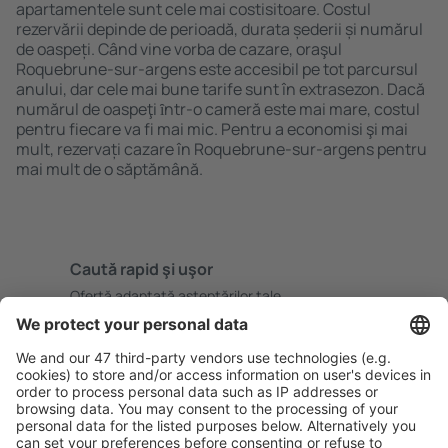
apartamentele sunt cele mai costisitoare. Costul
rezervării depinde de perioadă, durata șederii și numărul
de oaspeți. Când vine vorba de cazare, oraşul
Roquebrune-sur-argens este accesibil pe tot parcursul
anului, dar cele mai bune tarife sunt în extrasezon. Dacă
numărul de oaspeţi ȋntr-o cameră este mai mare, costul
pentru fiecare va fi mai mic. Pentru a economisi şi mai
mult, rezervați cazare în Roquebrune-sur-argens pentru
mai mult de o săptămână.
Caută rapid şi uşor
Ofertă adaptată aşteptărilor tale.
Planifică ȋn siguranţă
Rezervare fără griji cu opțiune gratuită de anulare.
Economiseşte mai mult