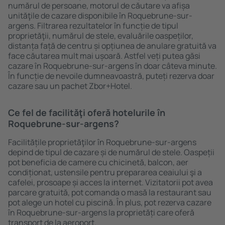
numărul de persoane, motorul de căutare va afișa
unităţile de cazare disponibile în Roquebrune-sur-
argens. Filtrarea rezultatelor în funcție de tipul
proprietăţii, numărul de stele, evaluările oaspeților,
distanța față de centru și opțiunea de anulare gratuită va
face căutarea mult mai ușoară. Astfel veți putea găsi
cazare în Roquebrune-sur-argens în doar câteva minute.
În funcție de nevoile dumneavoastră, puteți rezerva doar
cazare sau un pachet Zbor+Hotel.
Ce fel de facilităţi oferă hotelurile în
Roquebrune-sur-argens?
Facilitățile proprietăţilor în Roquebrune-sur-argens
depind de tipul de cazare și de numărul de stele. Oaspeții
pot beneficia de camere cu chicinetă, balcon, aer
condiționat, ustensile pentru prepararea ceaiului şi a
cafelei, prosoape și acces la internet. Vizitatorii pot avea
parcare gratuită, pot comanda o masă la restaurant sau
pot alege un hotel cu piscină. În plus, pot rezerva cazare
în Roquebrune-sur-argens la proprietăți care oferă
transport de la aeroport.