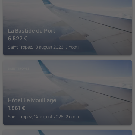
La Bastide du Port
6.522
€
Saint Tropez, 18 august 2026, 7 nopți
SAINT TROPEZ
Hôtel Le Mouillage
1.861
€
Saint Tropez, 14 august 2026, 2 nopți