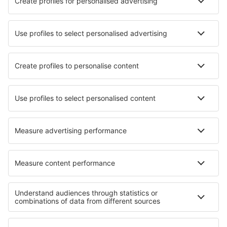
Cazare în La Grande Motte
Cele mai bune locuri de cazare - orașe
Cazare în Elmendorf
Cazare în Conley
Cazare în Villacarlos
Cazare în Bellevue
Cazare în Vradal
Cazare în Brooklyn Center
Cazare în Vainupea
Cazare în San Martino in Badia
Cazare în Quierschied
Cazare în Sestri Ponente
Cele mai bune locuri de cazare - regiuni
Cazare în Burgundia
Cazare în Val Cenis
Cazare in Alpii Francezi
Cazare în Courchevel