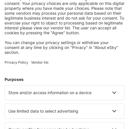
Prețuri atractive și oferte speciale pentru utilizatorii
conectați.
Cazarea preferată
Alege din peste 1,3 mil. de opţiuni: hoteluri, cabane,
apartamente și altele.
Cele mai căutate cazări de către utilizatorii eSky
Cazare în Franţa - Orașe populare
Cazare în Nisa
Cazare în Cannes
Cazare în Frejus
Cazare în Paris
Cazare în Le Cap d`Agde
Cazare în Pornic
Cazare în St Cyprien Plage
Cazare în Les Allues
Cazare în Grimaud