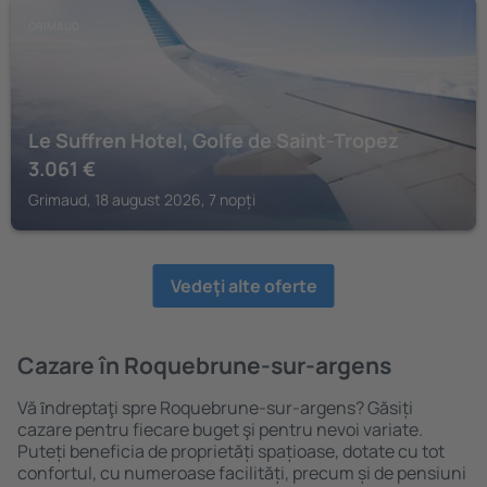
GRIMAUD
Le Suffren Hotel, Golfe de Saint-Tropez
3.061
€
Grimaud, 18 august 2026, 7 nopți
Vedeţi alte oferte
Cazare în Roquebrune-sur-argens
Vă ȋndreptaţi spre Roquebrune-sur-argens? Găsiți
cazare pentru fiecare buget şi pentru nevoi variate.
Puteți beneficia de proprietăți spațioase, dotate cu tot
confortul, cu numeroase facilități, precum și de pensiuni