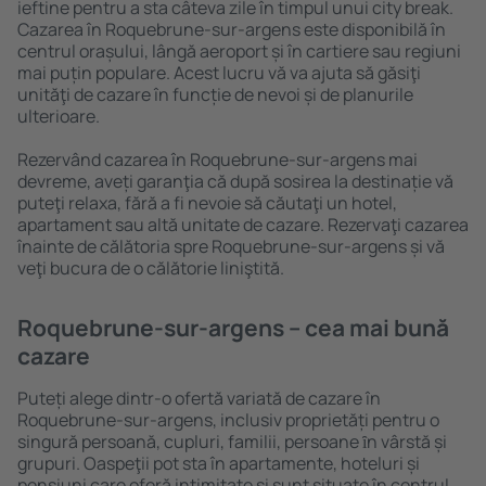
ieftine pentru a sta câteva zile în timpul unui city break.
Cazarea în Roquebrune-sur-argens este disponibilă în
centrul orașului, lângă aeroport și în cartiere sau regiuni
mai puțin populare. Acest lucru vă va ajuta să găsiţi
unităţi de cazare în funcție de nevoi și de planurile
ulterioare.
Rezervând cazarea în Roquebrune-sur-argens mai
devreme, aveți garanţia că după sosirea la destinație vă
puteţi relaxa, fără a fi nevoie să căutaţi un hotel,
apartament sau altă unitate de cazare. Rezervaţi cazarea
înainte de călătoria spre Roquebrune-sur-argens și vă
veţi bucura de o călătorie liniştită.
Roquebrune-sur-argens – cea mai bună
cazare
Puteți alege dintr-o ofertă variată de cazare în
Roquebrune-sur-argens, inclusiv proprietăți pentru o
singură persoană, cupluri, familii, persoane ȋn vârstă și
grupuri. Oaspeţii pot sta în apartamente, hoteluri și
pensiuni care oferă intimitate și sunt situate în centrul