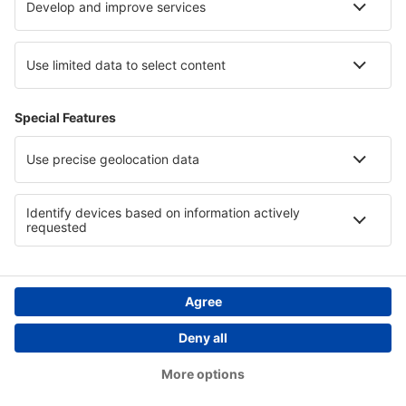
Cazare în Regiunea Mont Blanc
Cazare in Riviera Marii Negre
Cazare în Saint Thomas
Cazare in Atacama
Cazare În Argeș județul
Cazare in Famagusta Region
Copyright © eSky.ro. Toate drepturile rezervate.