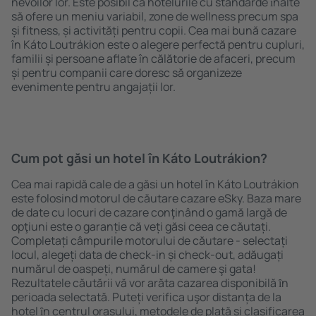
nevoilor lor. Este posibil ca hotelurile cu standarde ȋnalte
să ofere un meniu variabil, zone de wellness precum spa
și fitness, și activități pentru copii. Cea mai bună cazare
în Káto Loutrákion este o alegere perfectă pentru cupluri,
familii și persoane aflate în călătorie de afaceri, precum
și pentru companii care doresc să organizeze
evenimente pentru angajații lor.
Cum pot găsi un hotel în Káto Loutrákion?
Cea mai rapidă cale de a găsi un hotel în Káto Loutrákion
este folosind motorul de căutare cazare eSky. Baza mare
de date cu locuri de cazare conţinând o gamă largă de
opţiuni este o garanție că veți găsi ceea ce căutați.
Completați câmpurile motorului de căutare - selectați
locul, alegeți data de check-in și check-out, adăugați
numărul de oaspeți, numărul de camere şi gata!
Rezultatele căutării vă vor arăta cazarea disponibilă ȋn
perioada selectată. Puteți verifica uşor distanța de la
hotel ȋn centrul orașului, metodele de plată și clasificarea