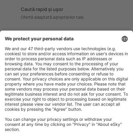
Caută rapid şi uşor
Ofertă adaptată aşteptărilor tale.
Planifică ȋn siguranţă
Rezervare fără griji cu opțiune gratuită de anulare.
Economiseşte mai mult
Prețuri atractive și oferte speciale pentru utilizatorii
conectați.
Cazarea preferată
Alege din peste 1,3 mil. de opţiuni: hoteluri, cabane,
apartamente și altele.
Cele mai căutate hoteluri de către utilizatorii eSky