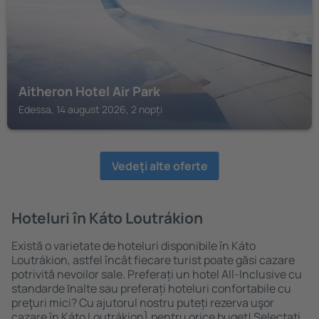
Aitheron Hotel Air Park
Edessa, 14 august 2026, 2 nopți
Vedeţi alte oferte
Hoteluri în Káto Loutrákion
Există o varietate de hoteluri disponibile în Káto
Loutrákion, astfel încât fiecare turist poate găsi cazare
potrivită nevoilor sale. Preferați un hotel All-Inclusive cu
standarde ȋnalte sau preferați hoteluri confortabile cu
preţuri mici? Cu ajutorul nostru puteți rezerva uşor
cazare în Káto Loutrákion} pentru orice buget! Selectați