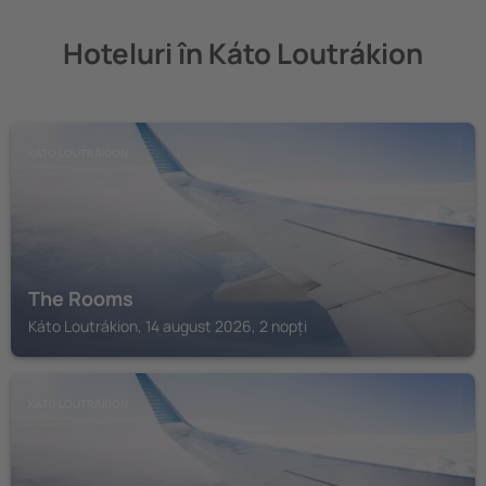
Hoteluri în Káto Loutrákion
KÁTO LOUTRÁKION
The Rooms
Káto Loutrákion, 14 august 2026, 2 nopți
KÁTO LOUTRÁKION