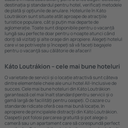
destinația şi standardul pentru hotel, verificați metodele
de plată și opțiunile de anulare. Hotelurile în Káto
Loutrákion sunt situate atât aproape de atracţiile
turistice populare, cât și puțin mai departe de
aglomerație. Toate sunt disponibile pentru o vacanță
lungă sau perfecte doar pentru o noapte atunci când
doriţi să vizitaţi şi alte oraşe din apropiere. Alegeți hotelul
care vi se potriveşte și începeți să vă faceți bagajele
pentru o vacanţă sau călătorie de afaceri!
Káto Loutrákion – cele mai bune hoteluri
O varietate de servicii și o locație atractivă sunt câteva
dintre elementele cheie ale unui hotel All-Inclusive de
succes. Cele mai bune hoteluri din Káto Loutrákion
garantează cel mai înalt standard pentru servicii și o
gamă largă de facilități pentru oaspeți. O cazare cu
standarde ridicate oferă cea mai bună locație, ȋn
apropiere de principalele distracţii din Káto Loutrákion.
Oaspeții pot folosi parcarea gratuită și pot alege o
cameră sau un apartament care să corespundă perfect