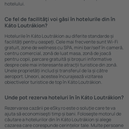
hotelului.
Ce fel de facilităţi voi găsi ȋn hotelurile din în
Káto Loutrákion?
Hotelurile în Káto Loutrákion au diferite standarde și
facilități pentru oaspeți. Cele mai frecvente sunt Wi-Fi
gratuit, zone de wellness cu SPA, mini bar/seif în cameră,
centru comercial, zonă de luat masa, zonă de joacă
pentru copii, parcare gratuită și broșuri informative
despre cele mai interesante atracții turistice din zonă.
Unele proprietăți includ și transferul de la și către
aeroport. Uneori, acestea încurajează vizitarea
obiectivelor turistice de top în Káto Loutrákion.
Unde pot rezerva hoteluri ȋn în Káto Loutrákion?
Rezervarea cazării pe eSky.ro este o soluție care te va
ajuta să economiseşti timp și bani. Foloseşte motorul de
căutare a hotelurilor din în Káto Loutrákion și alege
cazarea care corespunde cerințelor tale. Multe persoane