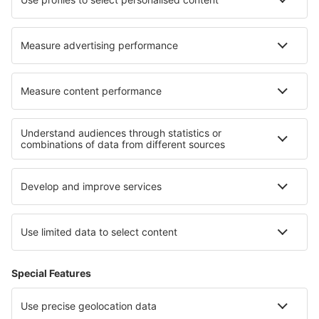
Hoteluri în Inari
Cele mai bune hoteluri - regiuni
Hoteluri în Pelopones de Vest
Hoteluri în Itaca
Hoteluri in Agistiri
Hoteluri in Greek Islands
Hoteluri in Kefalonia
Hoteluri în Rugen
Hoteluri În Sandanski județul
Hoteluri in Poas Volcano National Park
Hoteluri pe Mediterana
Hoteluri în Coffee Triangle