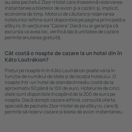
au ales pachetul Zbor+Hotel care ȋnseamnă rezervarea
instantanee a biletelor de avion şi a cazării şi, implicit,
economie de timp. Motorul de căutare și rezervarea
hotelurilor ieftine sunt disponibile pe pagina principală a
eSky.ro, ȋn secţiunea "Cazare". Dacă nu ai garanţia că
excursia va avea loc, verifică dacă unitatea de cazare
permite anularea gratuită.
Cât costă o noapte de cazare la un hotel din în
Káto Loutrákion?
Prețul pe noapte în în Káto Loutrákion poate varia în
funcție de numărul de stele și de locaţia hotelului. O
noapte într-un hotel de standard mediu costă de la
aproximativ 50 până la 100 de euro. Hotelurile de cinci
stele sunt disponibile ȋncepând de la 200 de euro pe
noapte. Dacă doreşti cazare ieftină, consultă oferta
specială de pachete Zbor+Hotel de pe eSky.ro, care ȋţi
permite să rezervi cazare și bilete de avion instantaneu.