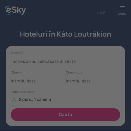
Log in
Meniu
Hoteluri în Káto Loutrákion