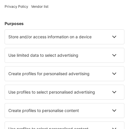
Hoteluri în Grecia - Orașe populare
Hoteluri în Chania
Hoteluri în Atena
Hoteluri în Paros
Hoteluri în Salonic
Hoteluri în Rethimnon
Hoteluri în Katerini
Hoteluri în Ierapetra
Hoteluri în Sami
Hoteluri în Elounda
Hoteluri în Megalochori (Santorini)
Cele mai bune hoteluri - orașe
Hoteluri Cove
Hoteluri în Tarbert
Hoteluri Nubeena
Hoteluri în Farum
Hoteluri în Digne-Les-Bains
Hoteluri în Saint-Just
Hoteluri în Oviglio
Hoteluri în Juuma
Hoteluri în Domusnovas