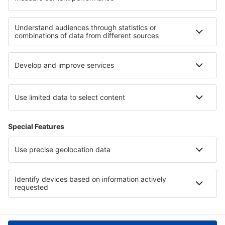
Cele mai bune locuri de cazare - regiuni
Cazare in Mykonos
Cazare in Insulele Ciclade
Cazare în Pelopones de Sud
Cazare in Creta
Cazare in Macedonia de Est și Tracia
Cazare in Podlachia
Cazare în Dominican Republic
Cazare în Risaralda
Cazare in Paracas
Cazare in Voievodatul Subcarpatia