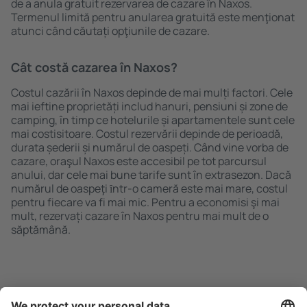
de a anula gratuit rezervarea de cazare în Naxos.
Termenul limită pentru anularea gratuită este menţionat
atunci când căutați opţiunile de cazare.
Cât costă cazarea în Naxos?
Costul cazării în Naxos depinde de mai mulți factori. Cele
mai ieftine proprietăți includ hanuri, pensiuni și zone de
camping, în timp ce hotelurile și apartamentele sunt cele
mai costisitoare. Costul rezervării depinde de perioadă,
durata șederii și numărul de oaspeți. Când vine vorba de
cazare, oraşul Naxos este accesibil pe tot parcursul
anului, dar cele mai bune tarife sunt în extrasezon. Dacă
numărul de oaspeţi ȋntr-o cameră este mai mare, costul
pentru fiecare va fi mai mic. Pentru a economisi şi mai
mult, rezervați cazare în Naxos pentru mai mult de o
săptămână.
Caută rapid şi uşor