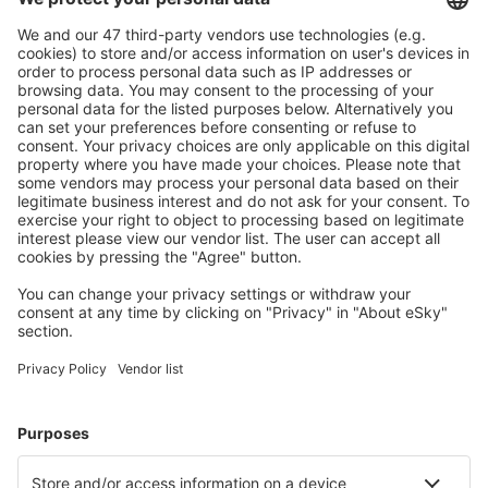
Ofertă adaptată aşteptărilor tale.
Planifică ȋn siguranţă
Rezervare fără griji cu opțiune gratuită de anulare.
Economiseşte mai mult
Prețuri atractive și oferte speciale pentru utilizatorii
conectați.
Cazarea preferată
Alege din peste 1,3 mil. de opţiuni: hoteluri, cabane,
apartamente și altele.
Cele mai căutate cazări de către utilizatorii eSky
Cazare în Grecia - Orașe populare