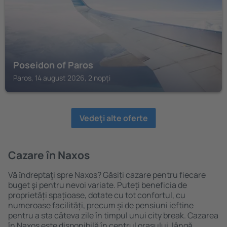
Poseidon of Paros
Paros, 14 august 2026, 2 nopți
Vedeţi alte oferte
Cazare în Naxos
Vă ȋndreptaţi spre Naxos? Găsiți cazare pentru fiecare
buget şi pentru nevoi variate. Puteți beneficia de
proprietăți spațioase, dotate cu tot confortul, cu
numeroase facilități, precum și de pensiuni ieftine
pentru a sta câteva zile în timpul unui city break. Cazarea
în Naxos este disponibilă în centrul orașului, lângă