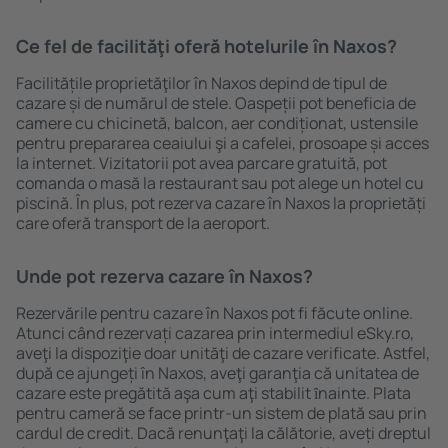
Ce fel de facilităţi oferă hotelurile în Naxos?
Facilitățile proprietăţilor în Naxos depind de tipul de
cazare și de numărul de stele. Oaspeții pot beneficia de
camere cu chicinetă, balcon, aer condiționat, ustensile
pentru prepararea ceaiului şi a cafelei, prosoape și acces
la internet. Vizitatorii pot avea parcare gratuită, pot
comanda o masă la restaurant sau pot alege un hotel cu
piscină. În plus, pot rezerva cazare în Naxos la proprietăți
care oferă transport de la aeroport.
Unde pot rezerva cazare în Naxos?
Rezervările pentru cazare în Naxos pot fi făcute online.
Atunci când rezervați cazarea prin intermediul eSky.ro,
aveţi la dispoziţie doar unităţi de cazare verificate. Astfel,
după ce ajungeți în Naxos, aveţi garanţia că unitatea de
cazare este pregătită aşa cum aţi stabilit ȋnainte. Plata
pentru cameră se face printr-un sistem de plată sau prin
cardul de credit. Dacă renunţaţi la călătorie, aveți dreptul