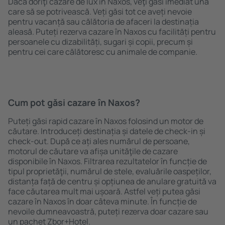
Dacă doriţi cazare de lux în Naxos, veţi găsi imediat una
care să se potrivească. Veți găsi tot ce aveți nevoie
pentru vacanță sau călătoria de afaceri la destinația
aleasă. Puteți rezerva cazare în Naxos cu facilități pentru
persoanele cu dizabilități, sugari și copii, precum și
pentru cei care călătoresc cu animale de companie.
Cum pot găsi cazare în Naxos?
Puteți găsi rapid cazare în Naxos folosind un motor de
căutare. Introduceți destinația și datele de check-in și
check-out. După ce ați ales numărul de persoane,
motorul de căutare va afișa unităţile de cazare
disponibile în Naxos. Filtrarea rezultatelor în funcție de
tipul proprietăţii, numărul de stele, evaluările oaspeților,
distanța față de centru și opțiunea de anulare gratuită va
face căutarea mult mai ușoară. Astfel veți putea găsi
cazare în Naxos în doar câteva minute. În funcție de
nevoile dumneavoastră, puteți rezerva doar cazare sau
un pachet Zbor+Hotel.