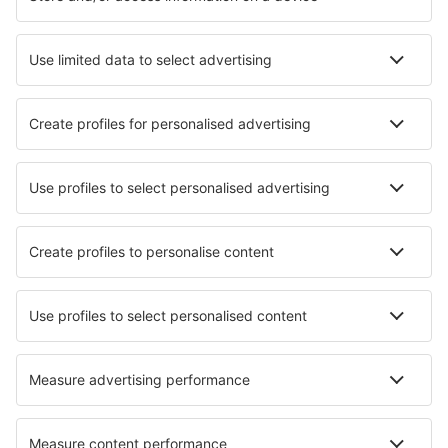
Cazare în Atena
Cazare în Rethimnon
Cazare în Chania
Cazare în Paros
Cazare în Salonic
Cazare în Ornos
Cazare în Kamari
Cazare în Kavala
Cazare în Adamas
Cazare în Poros
Cele mai bune locuri de cazare - orașe
Cazare în Rosh Haayin
Cazare în Apšuciems
Cazare în Hurn
Cazare Taylors Lakes
Cazare în Monte San Savino
Cazare în Capriana
Cazare în Gümüşyaka
Cazare în Galilea
Cazare în Rio Bravo
Cazare în Çiftlikköyü