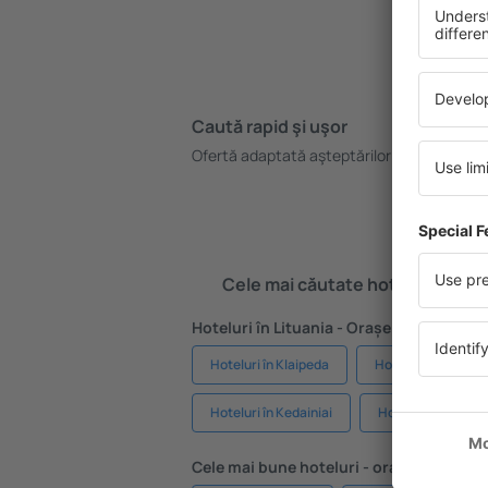
Caută rapid şi uşor
Pl
Ofertă adaptată aşteptărilor tale.
Re
gr
Cele mai căutate hoteluri de cătr
Hoteluri în Lituania - Orașe populare
Hoteluri în Klaipeda
Hoteluri în Nering
Hoteluri în Kedainiai
Hoteluri în Plunge
Cele mai bune hoteluri - orașe