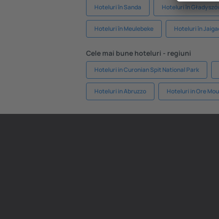
Hoteluri în Sanda
Hoteluri în Gładysz
Hoteluri în Meulebeke
Hoteluri în Jaig
Cele mai bune hoteluri - regiuni
Hoteluri in Curonian Spit National Park
Hoteluri in Abruzzo
Hoteluri in Ore Mo