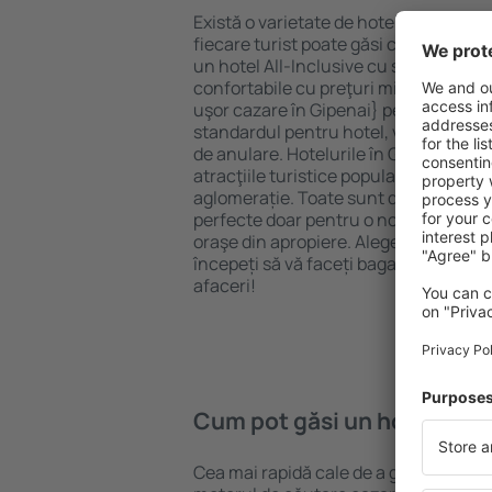
Există o varietate de hoteluri disponibi
fiecare turist poate găsi cazare potriv
un hotel All-Inclusive cu standarde ȋn
confortabile cu preţuri mici? Cu ajuto
uşor cazare în Gipenai} pentru orice b
standardul pentru hotel, verificați me
de anulare. Hotelurile în Gipenai sunt
atracţiile turistice populare, cât și p
aglomerație. Toate sunt disponibile 
perfecte doar pentru o noapte atunci câ
oraşe din apropiere. Alegeți hotelul ca
începeți să vă faceți bagajele pentru 
afaceri!
Cum pot găsi un hotel în G
Cea mai rapidă cale de a găsi un hotel