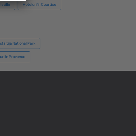
lsville
Hoteluri în Courtice
staitija National Park
uri în Provence