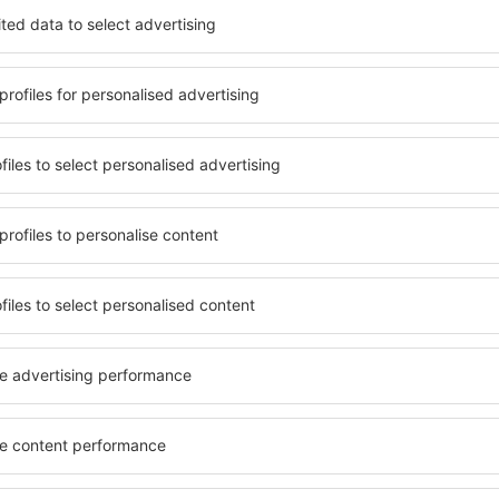
 mare de date cu locuri de
Hotelurile în Gipenai au dife
uni este o garanție că veți
oaspeți. Cele mai frecvente 
purile motorului de căutare
cu SPA, mini bar/seif în cam
ck-in și check-out, adăugați
masa, zonă de joacă pentru c
e şi gata! Rezultatele
informative despre cele mai 
ilă ȋn perioada selectată.
zonă. Unele proprietăți inclu
el ȋn centrul orașului,
Uneori, acestea încurajează 
lului.
în Gipenai.
n în Gipenai?
Cât costă o noapte d
Gipenai?
luție care te va ajuta să
motorul de căutare a
Prețul pe noapte în în Gipen
azarea care corespunde
de stele și de locaţia hotelu
es pachetul Zbor+Hotel care
mediu costă de la aproximati
telor de avion şi a cazării
de cinci stele sunt disponib
l de căutare și rezervarea
noapte. Dacă doreşti cazare 
 pagina principală a eSky.ro,
pachete Zbor+Hotel de pe eSk
anţia că excursia va avea
cazare și bilete de avion in
permite anularea gratuită.