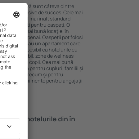
locație atractivă sunt câteva dintre
tel All-Inclusive de succes. Cele mai
arantează cel mai înalt standard
gă de facilități pentru oaspeți. O
 oferă cea mai bună locație, ȋn
tracţii din Gipenai. Oaspeții pot folosi
ege o cameră sau un apartament care
r lor. Este posibil ca hotelurile cu
 meniu variabil, zone de wellness
ivități pentru copii. Cea mai bună
ere perfectă pentru cupluri, familii și
 de afaceri, precum și pentru
ganizeze evenimente pentru angajații
oi găsi ȋn hotelurile din în