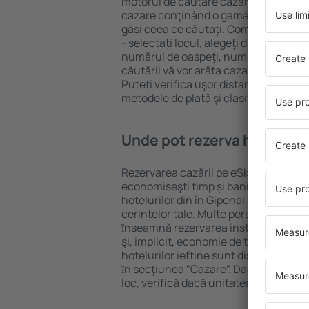
motorul de căutare cazare eSky. Baza
cazare conţinând o gamă largă de opţi
găsi ceea ce căutați. Completați câm
- selectați locul, alegeți data de che
numărul de oaspeți, numărul de camer
căutării vă vor arăta cazarea disponib
Puteți verifica uşor distanța de la hot
metodele de plată și clasificarea hote
Unde pot rezerva hoteluri ȋ
Rezervarea cazării pe eSky.ro este o so
economiseşti timp și bani. Foloseşte 
hotelurilor din în Gipenai și alege c
cerințelor tale. Multe persoane au al
ȋnseamnă rezervarea instantanee a bile
şi, implicit, economie de timp. Motoru
hotelurilor ieftine sunt disponibile pe
ȋn secţiunea "Cazare". Dacă nu ai gar
loc, verifică dacă unitatea de cazare 