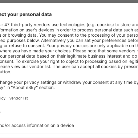
le în Gipenai, astfel încât
O varietate de servicii și o 
ită nevoilor sale. Preferați
elementele cheie ale unui ho
alte sau preferați hoteluri
bune hoteluri din Gipenai g
rul nostru puteți rezerva
pentru servicii și o gamă lar
uget! Selectați destinația şi
cazare cu standarde ridicate
todele de plată și opțiunile
apropiere de principalele dis
 situate atât aproape de
parcarea gratuită și pot al
uțin mai departe de
să corespundă perfect nevoilo
pentru o vacanță lungă sau
standarde ȋnalte să ofere un
nd doriţi să vizitaţi şi alte
precum spa și fitness, și act
re vi se potriveşte și
cazare în Gipenai este o aleg
o vacanţă sau călătorie de
persoane aflate în călătorie
companii care doresc să or
lor.
ipenai?
Ce fel de facilităţi v
Gipenai?
 în Gipenai este folosind