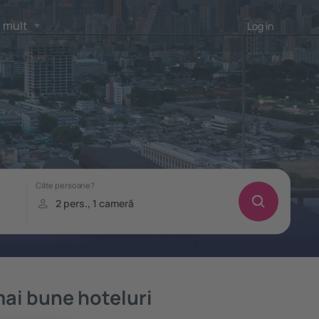
 mult
Log in
mai bune hoteluri