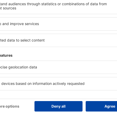
anifică ȋn siguranţă
Economiseşte mai mult
zervare fără griji cu opțiune
Prețuri atractive și oferte specia
atuită de anulare.
pentru utilizatorii conectați.
e utilizatorii eSky
a-Nida
Hoteluri în Kaunas
Hoteluri în Palanga
Hoteluri în Viln
Hoteluri în Panevezys
Hoteluri în Birstonas