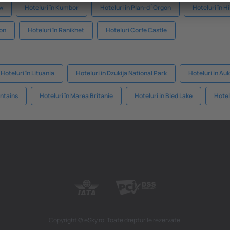
ów
Hoteluri în Kumbor
Hoteluri în Plan-d`Orgon
Hoteluri în Hil
aon
Hoteluri în Ranikhet
Hoteluri Corfe Castle
Hoteluri în Lituania
Hoteluri in Dzukija National Park
Hoteluri in Auk
untains
Hoteluri în Marea Britanie
Hoteluri in Bled Lake
Hotel
Copyright © eSky.ro. Toate drepturile rezervate.