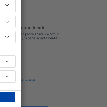
Cazarea preferată
le
Alege din peste 1,3 mil. de opţiuni:
hoteluri, cabane, apartamente și
altele.
ius
Hoteluri Leliunai