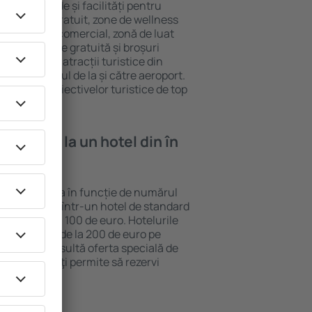
rite standarde și facilități pentru
sunt Wi-Fi gratuit, zone de wellness
eră, centru comercial, zonă de luat
opii, parcare gratuită și broșuri
interesante atracții turistice din
d și transferul de la și către aeroport.
vizitarea obiectivelor turistice de top
e cazare la un hotel din în
ai poate varia în funcție de numărul
lui. O noapte într-un hotel de standard
v 50 până la 100 de euro. Hotelurile
ile ȋncepând de la 200 de euro pe
ieftină, consultă oferta specială de
y.ro, care ȋţi permite să rezervi
stantaneu.