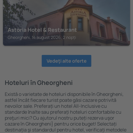
Astoria Hotel & Restaurant
Gheorgheni, 14 august 2026, 2 nopți
Vedeţi alte oferte
Hoteluri în Gheorgheni
Există o varietate de hoteluri disponibile în Gheorgheni,
astfel încât fiecare turist poate găsi cazare potrivită
nevoilor sale. Preferați un hotel All-Inclusive cu
standarde ȋnalte sau preferați hoteluri confortabile cu
preţuri mici? Cu ajutorul nostru puteți rezerva uşor
cazare în Gheorgheni} pentru orice buget! Selectați
destinația şi standardul pentru hotel, verificați metodele