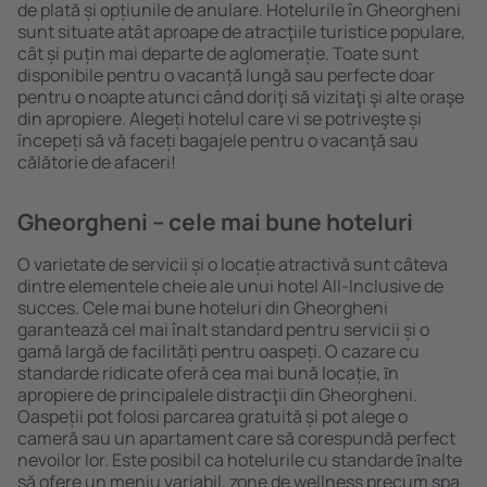
de plată și opțiunile de anulare. Hotelurile în Gheorgheni
sunt situate atât aproape de atracţiile turistice populare,
cât și puțin mai departe de aglomerație. Toate sunt
disponibile pentru o vacanță lungă sau perfecte doar
pentru o noapte atunci când doriţi să vizitaţi şi alte oraşe
din apropiere. Alegeți hotelul care vi se potriveşte și
începeți să vă faceți bagajele pentru o vacanţă sau
călătorie de afaceri!
Gheorgheni – cele mai bune hoteluri
O varietate de servicii și o locație atractivă sunt câteva
dintre elementele cheie ale unui hotel All-Inclusive de
succes. Cele mai bune hoteluri din Gheorgheni
garantează cel mai înalt standard pentru servicii și o
gamă largă de facilități pentru oaspeți. O cazare cu
standarde ridicate oferă cea mai bună locație, ȋn
apropiere de principalele distracţii din Gheorgheni.
Oaspeții pot folosi parcarea gratuită și pot alege o
cameră sau un apartament care să corespundă perfect
nevoilor lor. Este posibil ca hotelurile cu standarde ȋnalte
să ofere un meniu variabil, zone de wellness precum spa