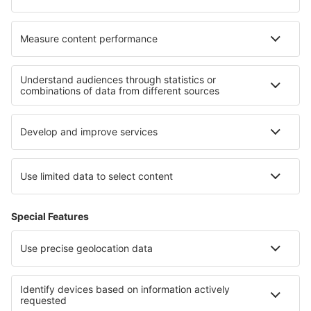
Hoteluri în Cobb
Hoteluri în Arraias
Cele mai bune hoteluri - regiuni
Hoteluri În Mures județul
Hoteluri în Parcul Național Rodna
Hoteluri În Sibiu județul
Hoteluri în Muntenia
Hoteluri În Suceava județul
Hoteluri in Bavaria
Hoteluri în Tachovsko - Stribrsko
Hoteluri în Atlantico
Hoteluri la Marele Canion
Hoteluri in Pernik