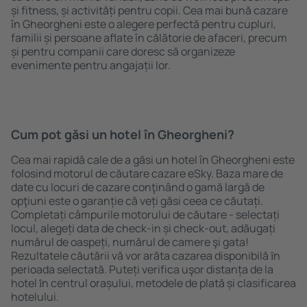
și fitness, și activități pentru copii. Cea mai bună cazare
în Gheorgheni este o alegere perfectă pentru cupluri,
familii și persoane aflate în călătorie de afaceri, precum
și pentru companii care doresc să organizeze
evenimente pentru angajații lor.
Cum pot găsi un hotel în Gheorgheni?
Cea mai rapidă cale de a găsi un hotel în Gheorgheni este
folosind motorul de căutare cazare eSky. Baza mare de
date cu locuri de cazare conţinând o gamă largă de
opţiuni este o garanție că veți găsi ceea ce căutați.
Completați câmpurile motorului de căutare - selectați
locul, alegeți data de check-in și check-out, adăugați
numărul de oaspeți, numărul de camere şi gata!
Rezultatele căutării vă vor arăta cazarea disponibilă ȋn
perioada selectată. Puteți verifica uşor distanța de la
hotel ȋn centrul orașului, metodele de plată și clasificarea
hotelului.