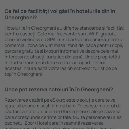
Ce fel de facilităţi voi găsi ȋn hotelurile din în
Gheorgheni?
Hotelurile în Gheorgheni au diferite standarde și facilități
pentru oaspeți. Cele mai frecvente sunt Wi-Fi gratuit,
zone de wellness cu SPA, mini bar/seif în cameră, centru
comercial, zonă de luat masa, zonă de joacă pentru copii,
parcare gratuită și broșuri informative despre cele mai
interesante atracții turistice din zonă. Unele proprietăți
includ și transferul de la și către aeroport. Uneori,
acestea încurajează vizitarea obiectivelor turistice de
top în Gheorgheni.
Unde pot rezerva hoteluri ȋn în Gheorgheni?
Rezervarea cazării pe eSky.ro este o soluție care te va
ajuta să economiseşti timp și bani. Foloseşte motorul de
căutare a hotelurilor din în Gheorgheni și alege cazarea
care corespunde cerințelor tale. Multe persoane au ales
pachetul Zbor+Hotel care ȋnseamnă rezervarea
instantanee a biletelor de avion şi a cazării şi, implicit,