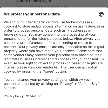
Caută rapid şi uşor
Ofertă adaptată aşteptărilor tale.
Planifică ȋn siguranţă
Rezervare fără griji cu opțiune gratuită de anulare.
Economiseşte mai mult
Prețuri atractive și oferte speciale pentru utilizatorii
conectați.
Cazarea preferată
Alege din peste 1,3 mil. de opţiuni: hoteluri, cabane,
apartamente și altele.
Cele mai căutate hoteluri de către utilizatorii eSky
Hoteluri în România - Orașe populare