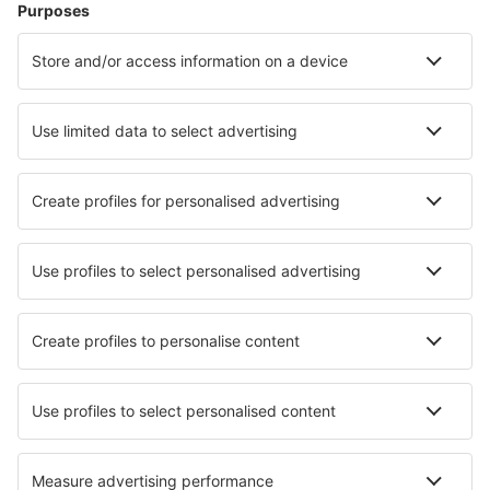
Hoteluri în București
Hoteluri în Năvodari
Hoteluri în Cluj-Napoca
Hoteluri în Constanța
Hoteluri în Brașov
Hoteluri în Vadu Crișului
Hoteluri în Mănăstirea Humorului
Hoteluri Varsag
Hoteluri în Porumbacu de Sus
Hoteluri în Baia Sprie
Cele mai bune hoteluri - orașe
Hoteluri în Cherasco
Hoteluri în Iron Mountain
Hoteluri în Semblançay
Hoteluri în Ágios Dimítrios
Hoteluri în Dorpen
Hoteluri în Insula Yanuca
Hoteluri Ciego De Avila
Hoteluri în Workum