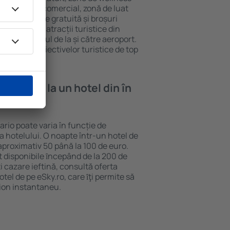
eră, centru comercial, zonă de luat
opii, parcare gratuită și broșuri
interesante atracții turistice din
d și transferul de la și către aeroport.
vizitarea obiectivelor turistice de top
e cazare la un hotel din în
ario poate varia în funcție de
ia hotelului. O noapte într-un hotel de
aproximativ 50 până la 100 de euro.
nt disponibile ȋncepând de la 200 de
 cazare ieftină, consultă oferta
el de pe eSky.ro, care ȋţi permite să
vion instantaneu.