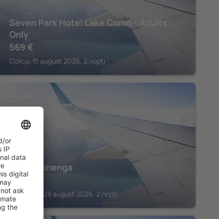
Seven Park Hotel Lake Como - Adults
Only
569
€
Colico, 15 august 2026, 2 nopți
MENAGGIO
Hotel Sonenga
484
€
Menaggio, 28 august 2026, 2 nopți