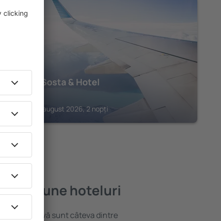
DUBINO
Spluga Sosta & Hotel
318
€
Dubino, 15 august 2026, 2 nopți
le mai bune hoteluri
locație atractivă sunt câteva dintre