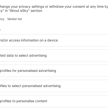
COLICO
Hotel Villa Colico
303
€
Colico, 28 august 2026, 2 nopți
Vedeți mai multe hoteluri în Gera Lario
o
Gera Lario – ce
le în Gera Lario, astfel încât
O varietate de servicii și o 