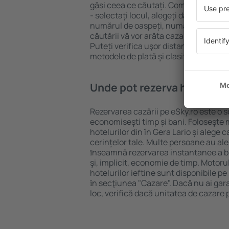
găsi ceea ce căutați. Completați câm
- selectați locul, alegeți data de che
numărul de oaspeți, numărul de camer
căutării vă vor arăta cazarea disponib
Puteți verifica uşor distanța de la hot
metodele de plată și clasificarea hote
Unde pot rezerva hoteluri ȋ
Rezervarea cazării pe eSky.ro este o so
economiseşti timp și bani. Foloseşte 
hotelurilor din în Gera Lario și aleg
cerințelor tale. Multe persoane au al
ȋnseamnă rezervarea instantanee a bile
şi, implicit, economie de timp. Motoru
hotelurilor ieftine sunt disponibile pe
ȋn secţiunea "Cazare". Dacă nu ai gar
loc, verifică dacă unitatea de cazare 