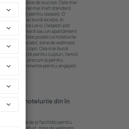
tel All-Inclusive de succes. Cele mai
 garantează cel mai înalt standard
gă de facilități pentru oaspeți. O
 oferă cea mai bună locație, ȋn
tracţii din Gera Lario. Oaspeții pot
 pot alege o cameră sau un apartament
voilor lor. Este posibil ca hotelurile
 un meniu variabil, zone de wellness
ivități pentru copii. Cea mai bună
legere perfectă pentru cupluri, familii
rie de afaceri, precum și pentru
ganizeze evenimente pentru angajații
oi găsi ȋn hotelurile din în
ferite standarde și facilități pentru
sunt Wi-Fi gratuit, zone de wellness