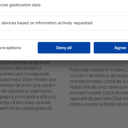
purile motorului de căutare
cu SPA, mini bar/seif în cam
ck-in și check-out, adăugați
masa, zonă de joacă pentru c
e şi gata! Rezultatele
informative despre cele mai 
ilă ȋn perioada selectată.
zonă. Unele proprietăți inclu
el ȋn centrul orașului,
Uneori, acestea încurajează 
lului.
în Gera Lario.
n în Gera Lario?
Cât costă o noapte d
Gera Lario?
luție care te va ajuta să
motorul de căutare a
Prețul pe noapte în în Gera L
e cazarea care corespunde
numărul de stele și de locaţ
es pachetul Zbor+Hotel care
standard mediu costă de la 
telor de avion şi a cazării
Hotelurile de cinci stele su
l de căutare și rezervarea
euro pe noapte. Dacă doreşti
 pagina principală a eSky.ro,
specială de pachete Zbor+Hot
anţia că excursia va avea
rezervi cazare și bilete de a
permite anularea gratuită.