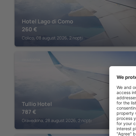
Hotel Lago di Como
260
€
Colico, 08 august 2026, 2 nopți
GRAVEDONA
Tullio Hotel
787
€
Gravedona, 28 august 2026, 2 nopți