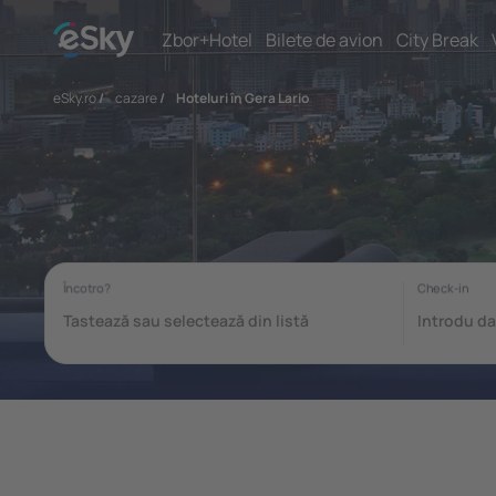
Zbor+Hotel
Bilete de avion
City Break
eSky.ro
/
cazare
/
Hoteluri în Gera Lario