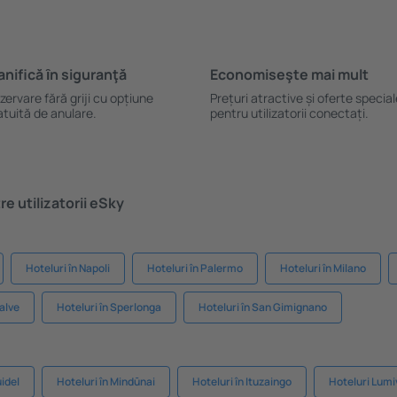
anifică ȋn siguranţă
Economiseşte mai mult
zervare fără griji cu opțiune
Prețuri atractive și oferte specia
atuită de anulare.
pentru utilizatorii conectați.
e utilizatorii eSky
Hoteluri în Napoli
Hoteluri în Palermo
Hoteluri în Milano
Salve
Hoteluri în Sperlonga
Hoteluri în San Gimignano
uidel
Hoteluri în Mindūnai
Hoteluri în Ituzaingo
Hoteluri Lum