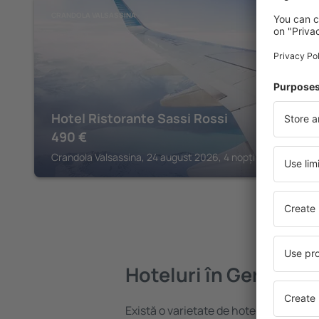
CRANDOLA VALSASSINA
Hotel Ristorante Sassi Rossi
490
€
Crandola Valsassina, 24 august 2026, 4 nopți
Hoteluri în Gera Lari
Există o varietate de hoteluri disponibi