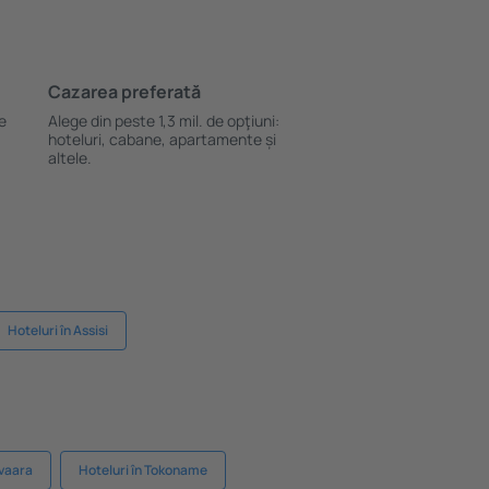
Cazarea preferată
le
Alege din peste 1,3 mil. de opţiuni:
hoteluri, cabane, apartamente și
altele.
Hoteluri în Assisi
ivaara
Hoteluri în Tokoname