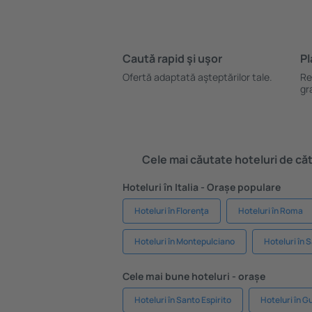
Caută rapid şi uşor
Pl
Ofertă adaptată aşteptărilor tale.
Re
gr
Cele mai căutate hoteluri de cătr
Hoteluri în Italia - Orașe populare
Hoteluri în Florenţa
Hoteluri în Roma
Hoteluri în Montepulciano
Hoteluri în 
Cele mai bune hoteluri - orașe
Hoteluri în Santo Espirito
Hoteluri în G