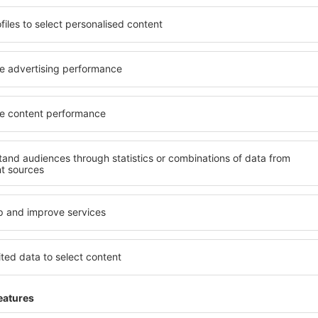
ită nevoilor sale. Preferați
elementele cheie ale unui ho
alte sau preferați hoteluri
bune hoteluri din Gera Lario
rul nostru puteți rezerva
pentru servicii și o gamă lar
e buget! Selectați destinația
cazare cu standarde ridicate
metodele de plată și
apropiere de principalele dis
a Lario sunt situate atât
folosi parcarea gratuită și
re, cât și puțin mai departe
care să corespundă perfect ne
le pentru o vacanță lungă
cu standarde ȋnalte să ofere
ci când doriţi să vizitaţi şi
precum spa și fitness, și act
l care vi se potriveşte și
cazare în Gera Lario este o a
o vacanţă sau călătorie de
și persoane aflate în călăto
companii care doresc să or
lor.
ra Lario?
Ce fel de facilităţi v
Gera Lario?
 în Gera Lario este folosind
 mare de date cu locuri de
Hotelurile în Gera Lario au di
uni este o garanție că veți
oaspeți. Cele mai frecvente 