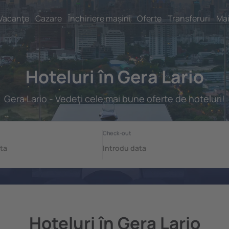
Vacanţe
Cazare
Închiriere mașini
Oferte
Transferuri
Mai
Hoteluri în Gera Lario
Gera Lario - Vedeţi cele mai bune oferte de hoteluri!
Hoteluri în Gera Lario