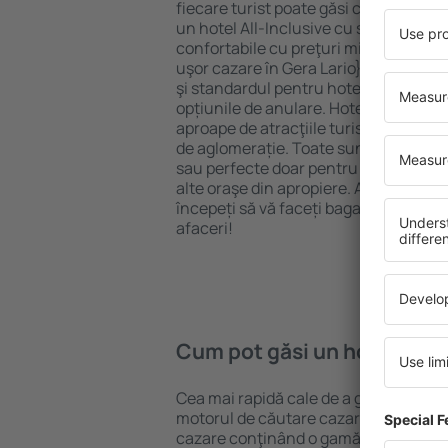
fiecare turist poate găsi cazare potriv
un hotel All-Inclusive cu standarde ȋn
confortabile cu preţuri mici? Cu ajuto
uşor cazare în Gera Lario} pentru oric
şi standardul pentru hotel, verificați 
opțiunile de anulare. Hotelurile în Ger
aproape de atracţiile turistice popula
de aglomerație. Toate sunt disponibi
sau perfecte doar pentru o noapte atun
alte oraşe din apropiere. Alegeți hotelu
începeți să vă faceți bagajele pentru 
afaceri!
Cum pot găsi un hotel în Ge
Cea mai rapidă cale de a găsi un hotel
motorul de căutare cazare eSky. Baza
cazare conţinând o gamă largă de opţi