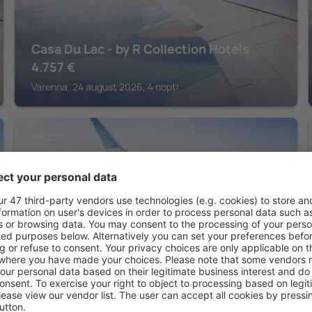
Casa Du Lac - by R Collection Hotels
4.757
€
Varenna, 24 august 2026, 4 nopți
PERLEDO
Hotel Beretta
541
€
Perledo, 08 august 2026, 2 nopți