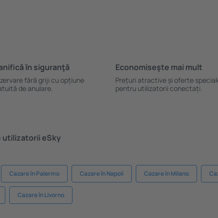
anifică ȋn siguranţă
Economiseşte mai mult
zervare fără griji cu opțiune
Prețuri atractive și oferte specia
atuită de anulare.
pentru utilizatorii conectați.
utilizatorii eSky
Cazare în Palermo
Cazare în Napoli
Cazare în Milano
Caz
Cazare în Livorno