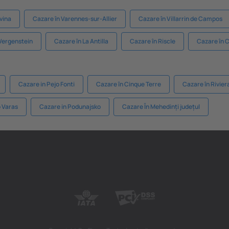
vina
Cazare în Varennes-sur-Allier
Cazare în Villarrin de Campos
Wergenstein
Cazare în La Antilla
Cazare în Riscle
Cazare în 
Cazare in Pejo Fonti
Cazare în Cinque Terre
Cazare în Rivier
o Varas
Cazare in Podunajsko
Cazare În Mehedinți județul