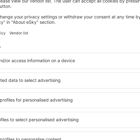
FIUMICINO
Best Western Hotel Rome Airport
1.147
€
Fiumicino, 05 septembrie 2026, 7 nopți
Vedeţi mai multe oferte în Fiumicino
Fiumicino – cea
cazare pentru fiecare buget
Puteți alege dintr-o ofertă v