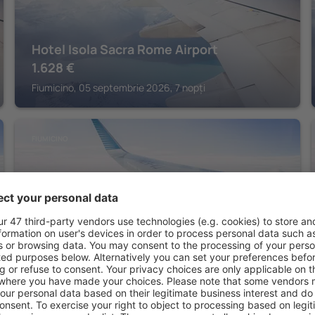
Hotel Isola Sacra Rome Airport
1.628
€
Fiumicino, 05 septembrie 2026, 7 nopți
FIUMICINO
QC Grand Hotel Roma
844
€
Fiumicino, 02 septembrie 2026, 2 nopți