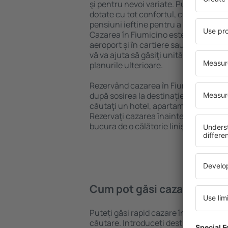
şi pentru nevoi variate. Puteți benefic
dotate cu tot confortul, cu numeroase 
pensiuni ieftine pentru a sta câteva zi
Cazarea în Fiumicino este disponibilă 
aeroport și în cartiere sau regiuni ma
vă va ajuta să găsiţi unităţi de cazare 
planurile ulterioare.
Rezervând cazarea în Fiumicino mai d
după sosirea la destinație vă puteţi rel
căutaţi un hotel, apartament sau altă
Rezervaţi cazarea înainte de călătoria
bucura de o călătorie liniştită.
Cum pot găsi cazare în Fiu
Puteți găsi rapid cazare în Fiumicino
căutare. Introduceți destinația și dat