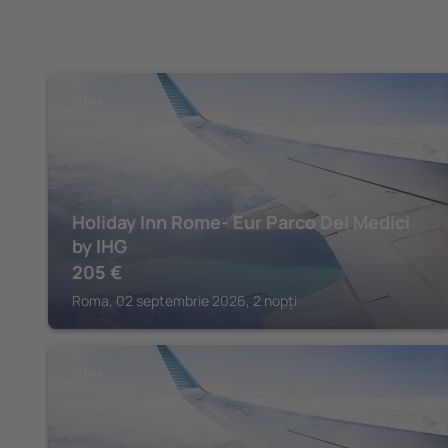
ROMA
Holiday Inn Rome- Eur Parco Dei Medici
by IHG
205
€
Roma, 02 septembrie 2026, 2 nopți
ROMA