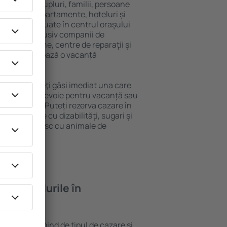
 persoană, cupluri, familii, persoane
i pot sta în apartamente, hoteluri și
e și sunt situate în centrul orașului
propiere, inclusiv companii de
blic, magazine, centre de reparaţii și
acţie, garantează o vacanță
Fiumicino, veţi găsi imediat una care
 tot ce aveți nevoie pentru vacanță sau
nația aleasă. Puteți rezerva cazare în
u persoanele cu dizabilități, sugari și
care călătoresc cu animale de
feră hotelurile în
 Fiumicino depind de tipul de cazare și