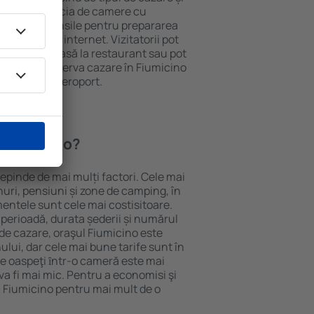
ii pot beneficia de camere cu
ționat, ustensile pentru prepararea
e și acces la internet. Vizitatorii pot
comanda o masă la restaurant sau pot
 plus, pot rezerva cazare în Fiumicino
nsport de la aeroport.
n Fiumicino?
depinde de mai mulți factori. Cele mai
nuri, pensiuni și zone de camping, în
mentele sunt cele mai costisitoare.
 perioadă, durata șederii și numărul
de cazare, oraşul Fiumicino este
ului, dar cele mai bune tarife sunt în
e oaspeţi ȋntr-o cameră este mai
va fi mai mic. Pentru a economisi şi
n Fiumicino pentru mai mult de o