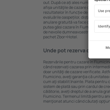
out. După ce ați ales numărul de per
afișa unităţile de cazare disponibile î
rezultatelor în funcție de tipul proprie
evaluările oaspeților, distanța față d
anulare gratuită va face căutarea mul
putea găsi cazare în Fiumicino în doa
de nevoile dumneavoastră, puteți rez
pachet Zbor+Hotel.
Unde pot rezerva cazare în
Rezervările pentru cazare în Fiumicino
când rezervați cazarea prin intermediul
doar unităţi de cazare verificate. Astf
Fiumicino, aveţi garanţia că unitatea
cum aţi stabilit ȋnainte. Plata pentru
sistem de plată sau prin cardul de cre
călătorie, aveți dreptul de a anula gra
Fiumicino. Termenul limită pentru an
menţionat atunci când căutați opţiun