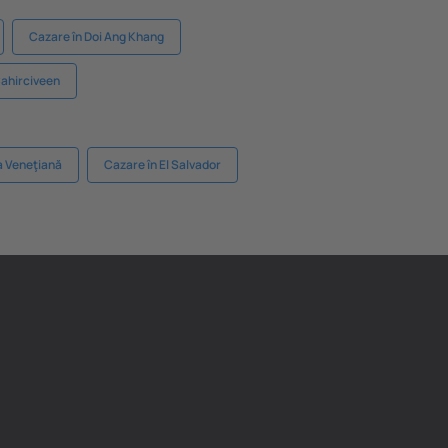
Cazare în Doi Ang Khang
Cahirciveen
a Veneţiană
Cazare în El Salvador