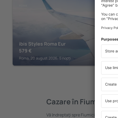
ROMA
ibis Styles Roma Eur
579
€
Roma, 20 august 2026, 5 nopți
Cazare în Fiumicino
Vă ȋndreptaţi spre Fiumicino? Găsiți 