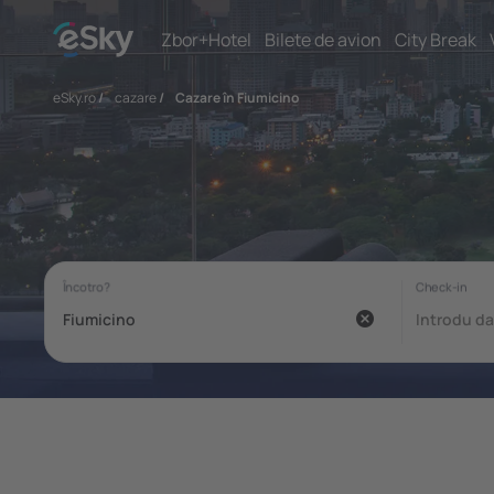
Zbor+Hotel
Bilete de avion
City Break
eSky.ro
/
cazare
/
Cazare în Fiumicino