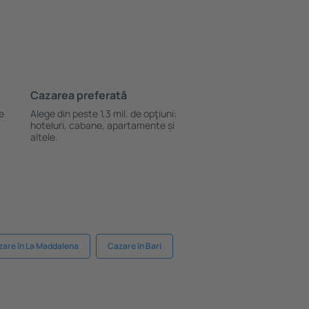
Cazarea preferată
le
Alege din peste 1,3 mil. de opţiuni:
hoteluri, cabane, apartamente și
altele.
are în La Maddalena
Cazare în Bari