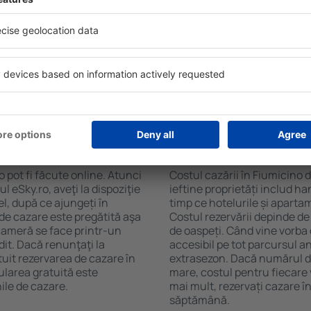
soane, motorul de căutare va
de numărul de stele. Oaspeț
n Fiumicino. Filtrarea
chicinetă, balcon, aer condi
tăţii, numărul de stele,
ceaiului şi a cafelei, prosoap
e centru și opțiunea de
avea parcare gratuită, pot 
t mai ușoară. Astfel veți
alege un hotel cu piscină. În
r câteva minute. În funcție
la proprietăți care oferă tra
erva doar cazare sau un
 Fiumicino?
Cât costă cazarea î
 pot fi făcute online. Atunci
Costul cazării în Fiumicino 
 eSky.ro, aveţi la dispoziţie
ieftine proprietăți includ ha
el, după ce ajungeți în
timp ce hotelurile și aparta
 de cazare este pregătită aşa
Costul rezervării depinde de
 cameră se face printr-un
de oaspeți. Când vine vorba 
dit. Dacă renunţaţi la
accesibil pe tot parcursul an
tuit rezervarea de cazare în
extrasezon. Dacă numărul d
ularea gratuită este
mare, costul pentru fiecare 
ile de cazare.
mai mult, rezervați cazare î
săptămână.