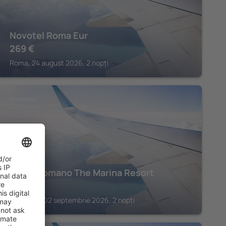
Novotel Roma Eur
269
€
Roma, 24 august 2026, 2 nopți
FIUMICINO
Porto Romano The Marina Resort
590
€
Fiumicino, 02 septembrie 2026, 2 nopți