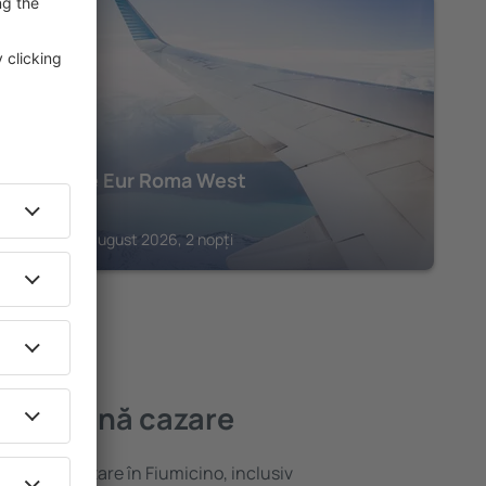
ROMA
Mercure Eur Roma West
220
€
Roma, 25 august 2026, 2 nopți
 mai bună cazare
ariată de cazare în Fiumicino, inclusiv