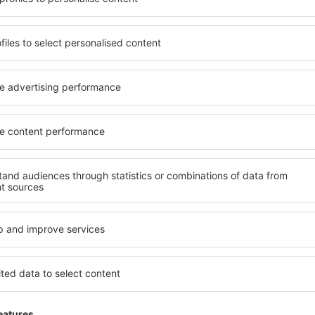
ia de proprietăți spațioase,
proprietăți pentru o singură
facilități, precum și de
ȋn vârstă și grupuri. Oaspeţi
le în timpul unui city break.
pensiuni care oferă intimitat
în centrul orașului, lângă
Fiumicino. Facilitățile din a
i puțin populare. Acest lucru
închirieri auto, transport pu
în funcție de nevoi și de
locuri de relaxare sau distr
extraordinară.
evreme, aveți garanţia că
Dacă doriţi cazare de lux în 
axa, fără a fi nevoie să
să se potrivească. Veți găsi
 unitate de cazare.
călătoria de afaceri la desti
 spre Fiumicino și vă veţi
Fiumicino cu facilități pentr
copii, precum și pentru cei 
companie.
micino?
Ce fel de facilităţi o
Fiumicino?
 folosind un motor de
ele de check-in și check-
Facilitățile proprietăţilor în