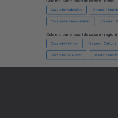
Cele mai bune locuri de cazare - orașe
Cazare în Niedersfeld
Cazare în Storek
Cazare în Ruhmannsfelden
Cazare în 
Cele mai bune locuri de cazare - regiuni
Cazare in Italy - ski
Cazare in Calabria
Cazare în Bad Aussee
Cazare în Puert