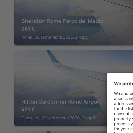
Sheraton Rome Parco de’ Medici
261
€
Roma, 02 septembrie 2026, 2 nopți
FIUMICINO
Hilton Garden Inn Rome Airport
421
€
Fiumicino, 02 septembrie 2026, 2 nopți