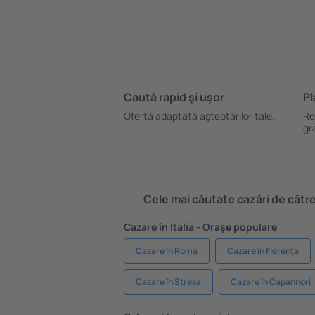
Caută rapid şi uşor
Pl
Ofertă adaptată aşteptărilor tale.
Re
gr
Cele mai căutate cazări de către 
Cazare în Italia - Orașe populare
Cazare în Roma
Cazare în Florenţa
Cazare în Stresa
Cazare în Capannori