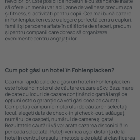
nevoilor lor. Este posibil ca hotelurile cu standarde ȋnalte
să ofere un meniu variabil, zone de wellness precum spa
și fitness, și activități pentru copii. Cea mai bună cazare
în Fohlenplacken este o alegere perfectă pentru cupluri,
familii și persoane aflate în călătorie de afaceri, precum
și pentru companii care doresc să organizeze
evenimente pentru angajații lor.
Cum pot găsi un hotel în Fohlenplacken?
Cea mai rapidă cale de a găsi un hotel în Fohlenplacken
este folosind motorul de căutare cazare eSky. Baza mare
de date cu locuri de cazare conţinând o gamă largă de
opţiuni este o garanție că veți găsi ceea ce căutați.
Completați câmpurile motorului de căutare - selectați
locul, alegeți data de check-in și check-out, adăugați
numărul de oaspeți, numărul de camere şi gata!
Rezultatele căutării vă vor arăta cazarea disponibilă ȋn
perioada selectată. Puteți verifica uşor distanța de la
hotel ȋn centrul orașului, metodele de plată și clasificarea