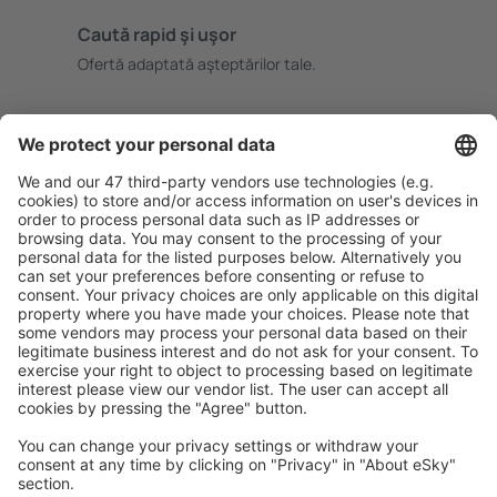
Caută rapid şi uşor
Ofertă adaptată aşteptărilor tale.
Planifică ȋn siguranţă
Rezervare fără griji cu opțiune gratuită de anulare.
Economiseşte mai mult
Prețuri atractive și oferte speciale pentru utilizatorii
conectați.
Cazarea preferată
Alege din peste 1,3 mil. de opţiuni: hoteluri, cabane,
apartamente și altele.
Cele mai căutate hoteluri de către utilizatorii eSky