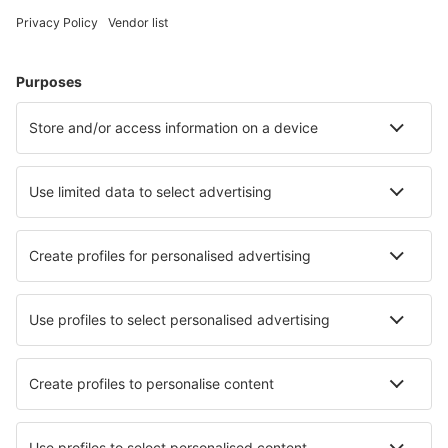
Hoteluri în Germania - Orașe populare
Hoteluri în Westerland
Hoteluri în Zingst
Hoteluri în Heringsdorf
Hoteluri în Gromitz
Hoteluri Westerhever
Hoteluri în Oberhausen
Hoteluri în Schmallenberg
Hoteluri în Chemnitz
Hoteluri în Neuharlingersiel
Hoteluri în Kampen
Cele mai bune hoteluri - orașe
Hoteluri în Pola de Lena
Hoteluri în Cable Bay
Hoteluri în Kothréas
Hoteluri în Trodica
Hoteluri în Las Rozas (Asturias)
Hoteluri în Paisley
Hoteluri în North River Bridge
Hoteluri în Sutton-in-the-Isle