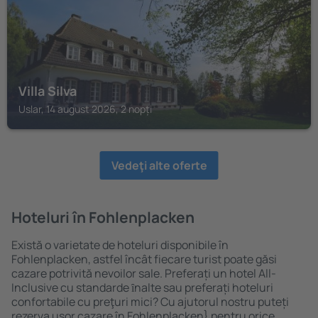
Villa Silva
Uslar, 14 august 2026, 2 nopți
Vedeţi alte oferte
Hoteluri în Fohlenplacken
Există o varietate de hoteluri disponibile în
Fohlenplacken, astfel încât fiecare turist poate găsi
cazare potrivită nevoilor sale. Preferați un hotel All-
Inclusive cu standarde ȋnalte sau preferați hoteluri
confortabile cu preţuri mici? Cu ajutorul nostru puteți
rezerva uşor cazare în Fohlenplacken} pentru orice