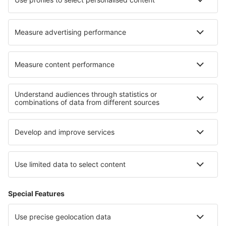
Hoteluri în Rima San Giuseppe
Hoteluri în Ayacucho
Cele mai bune hoteluri - regiuni
Hoteluri in Ore Mountains
Hoteluri in Mecklenburg Lake Plateau
Hoteluri in Sächsische Schweiz
Hoteluri in Saxonia
Hoteluri in Brandenburg Lake Plateau
Hoteluri în Florida Keys
Hoteluri pe Plaja Diani
Hoteluri în Panama
Hoteluri în Parcul Național Jasper
Hoteluri în Lolland-Falster