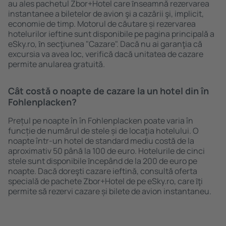
au ales pachetul Zbor+Hotel care ȋnseamnă rezervarea
instantanee a biletelor de avion şi a cazării şi, implicit,
economie de timp. Motorul de căutare și rezervarea
hotelurilor ieftine sunt disponibile pe pagina principală a
eSky.ro, ȋn secţiunea "Cazare". Dacă nu ai garanţia că
excursia va avea loc, verifică dacă unitatea de cazare
permite anularea gratuită.
Cât costă o noapte de cazare la un hotel din în
Fohlenplacken?
Prețul pe noapte în în Fohlenplacken poate varia în
funcție de numărul de stele și de locaţia hotelului. O
noapte într-un hotel de standard mediu costă de la
aproximativ 50 până la 100 de euro. Hotelurile de cinci
stele sunt disponibile ȋncepând de la 200 de euro pe
noapte. Dacă doreşti cazare ieftină, consultă oferta
specială de pachete Zbor+Hotel de pe eSky.ro, care ȋţi
permite să rezervi cazare și bilete de avion instantaneu.