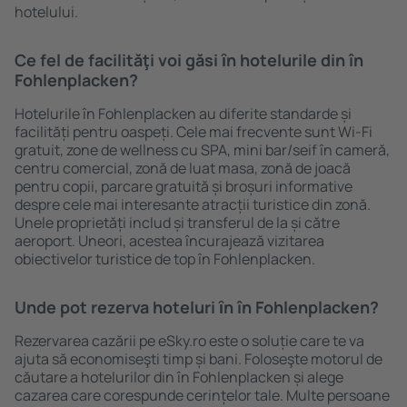
hotelului.
Ce fel de facilităţi voi găsi ȋn hotelurile din în
Fohlenplacken?
Hotelurile în Fohlenplacken au diferite standarde și
facilități pentru oaspeți. Cele mai frecvente sunt Wi-Fi
gratuit, zone de wellness cu SPA, mini bar/seif în cameră,
centru comercial, zonă de luat masa, zonă de joacă
pentru copii, parcare gratuită și broșuri informative
despre cele mai interesante atracții turistice din zonă.
Unele proprietăți includ și transferul de la și către
aeroport. Uneori, acestea încurajează vizitarea
obiectivelor turistice de top în Fohlenplacken.
Unde pot rezerva hoteluri ȋn în Fohlenplacken?
Rezervarea cazării pe eSky.ro este o soluție care te va
ajuta să economiseşti timp și bani. Foloseşte motorul de
căutare a hotelurilor din în Fohlenplacken și alege
cazarea care corespunde cerințelor tale. Multe persoane