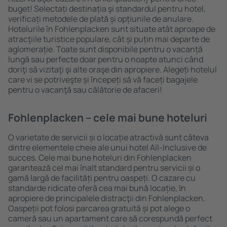
buget! Selectați destinația şi standardul pentru hotel,
verificați metodele de plată și opțiunile de anulare.
Hotelurile în Fohlenplacken sunt situate atât aproape de
atracţiile turistice populare, cât și puțin mai departe de
aglomerație. Toate sunt disponibile pentru o vacanță
lungă sau perfecte doar pentru o noapte atunci când
doriţi să vizitaţi şi alte oraşe din apropiere. Alegeți hotelul
care vi se potriveşte și începeți să vă faceți bagajele
pentru o vacanţă sau călătorie de afaceri!
Fohlenplacken – cele mai bune hoteluri
O varietate de servicii și o locație atractivă sunt câteva
dintre elementele cheie ale unui hotel All-Inclusive de
succes. Cele mai bune hoteluri din Fohlenplacken
garantează cel mai înalt standard pentru servicii și o
gamă largă de facilități pentru oaspeți. O cazare cu
standarde ridicate oferă cea mai bună locație, ȋn
apropiere de principalele distracţii din Fohlenplacken.
Oaspeții pot folosi parcarea gratuită și pot alege o
cameră sau un apartament care să corespundă perfect