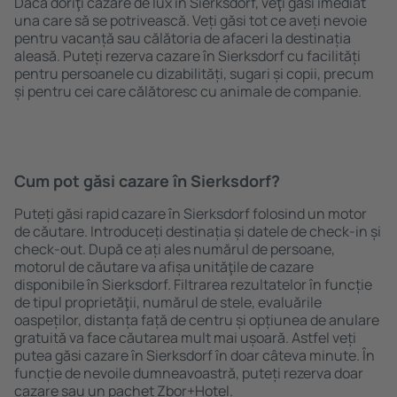
Dacă doriţi cazare de lux în Sierksdorf, veţi găsi imediat
una care să se potrivească. Veți găsi tot ce aveți nevoie
pentru vacanță sau călătoria de afaceri la destinația
aleasă. Puteți rezerva cazare în Sierksdorf cu facilități
pentru persoanele cu dizabilități, sugari și copii, precum
și pentru cei care călătoresc cu animale de companie.
Cum pot găsi cazare în Sierksdorf?
Puteți găsi rapid cazare în Sierksdorf folosind un motor
de căutare. Introduceți destinația și datele de check-in și
check-out. După ce ați ales numărul de persoane,
motorul de căutare va afișa unităţile de cazare
disponibile în Sierksdorf. Filtrarea rezultatelor în funcție
de tipul proprietăţii, numărul de stele, evaluările
oaspeților, distanța față de centru și opțiunea de anulare
gratuită va face căutarea mult mai ușoară. Astfel veți
putea găsi cazare în Sierksdorf în doar câteva minute. În
funcție de nevoile dumneavoastră, puteți rezerva doar
cazare sau un pachet Zbor+Hotel.