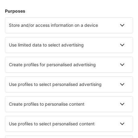
Cazare în Germania - Orașe populare
Cazare în Gromitz
Cazare Westerhever
Cazare în Zingst
Cazare în Westerland
Cazare în Heringsdorf
Cazare în Keitum
Cazare în Dassow
Cazare în Oberhausen
Cazare în Kassel
Cazare în Bad Reichenhall
Cele mai bune locuri de cazare - orașe
Cazare în Granítsa
Cazare Raczki
Cazare în Yixing
Cazare în Romont
Cazare în Porto Columbu
Cazare în Santa Pau
Cazare în Pucisca
Cazare în Derendingen
Cazare în Buenaventura