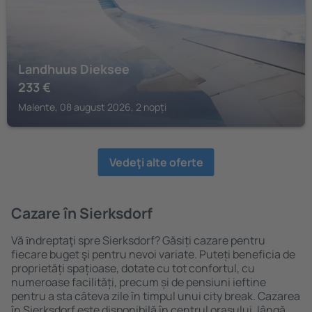
Landhuus Dieksee
233
€
Malente, 08 august 2026, 2 nopți
Vedeţi alte oferte
Cazare în Sierksdorf
Vă ȋndreptaţi spre Sierksdorf? Găsiți cazare pentru
fiecare buget şi pentru nevoi variate. Puteți beneficia de
proprietăți spațioase, dotate cu tot confortul, cu
numeroase facilități, precum și de pensiuni ieftine
pentru a sta câteva zile în timpul unui city break. Cazarea
în Sierksdorf este disponibilă în centrul orașului, lângă