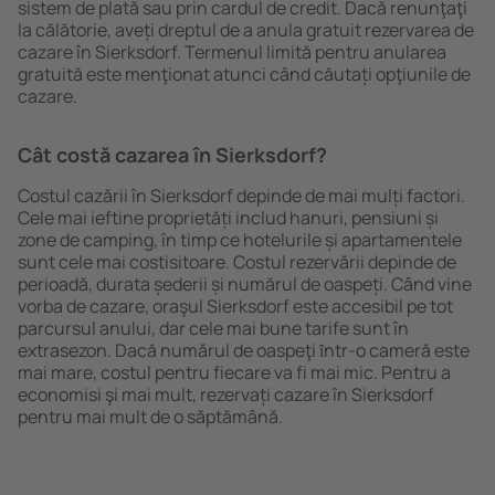
sistem de plată sau prin cardul de credit. Dacă renunţaţi
la călătorie, aveți dreptul de a anula gratuit rezervarea de
cazare în Sierksdorf. Termenul limită pentru anularea
gratuită este menţionat atunci când căutați opţiunile de
cazare.
Cât costă cazarea în Sierksdorf?
Costul cazării în Sierksdorf depinde de mai mulți factori.
Cele mai ieftine proprietăți includ hanuri, pensiuni și
zone de camping, în timp ce hotelurile și apartamentele
sunt cele mai costisitoare. Costul rezervării depinde de
perioadă, durata șederii și numărul de oaspeți. Când vine
vorba de cazare, oraşul Sierksdorf este accesibil pe tot
parcursul anului, dar cele mai bune tarife sunt în
extrasezon. Dacă numărul de oaspeţi ȋntr-o cameră este
mai mare, costul pentru fiecare va fi mai mic. Pentru a
economisi şi mai mult, rezervați cazare în Sierksdorf
pentru mai mult de o săptămână.