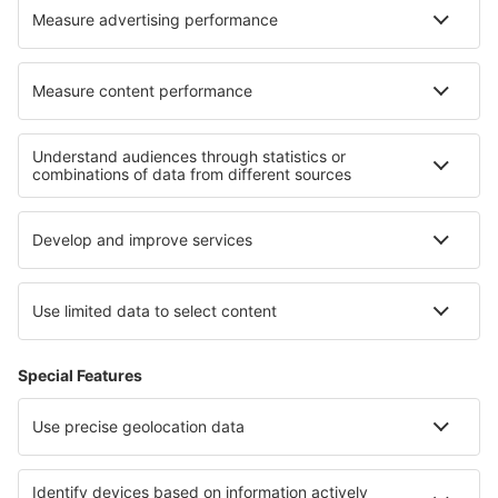
Cazare în Oostrum
Cele mai bune locuri de cazare - regiuni
Cazare in Mecklenburg Lake Plateau
Cazare in Ore Mountains
Cazare in Harz
Cazare on East Frisian Islands
Cazare in Lake Constance
Cazare in Razgrad
Cazare în Kleinwalsertal
Cazare în Casanare
Cazare in Peninsula Sinai
Cazare in Pennsylvania