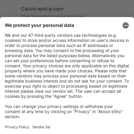
Caută rapid şi uşor
Ofertă adaptată aşteptărilor tale.
Planifică ȋn siguranţă
Rezervare fără griji cu opțiune gratuită de anulare.
Economiseşte mai mult
Prețuri atractive și oferte speciale pentru utilizatorii
conectați.
Cazarea preferată
Alege din peste 1,3 mil. de opţiuni: hoteluri, cabane,
apartamente și altele.
Cele mai căutate cazări de către utilizatorii eSky