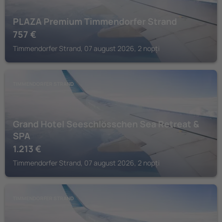
PLAZA Premium Timmendorfer Strand
757
€
Timmendorfer Strand, 07 august 2026, 2 nopți
TIMMENDORFER STRAND
Grand Hotel Seeschlösschen Sea Retreat &
SPA
1.213
€
Timmendorfer Strand, 07 august 2026, 2 nopți
TIMMENDORFER STRAND