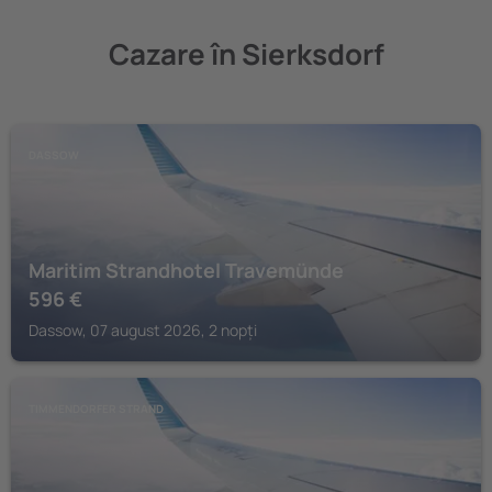
Cazare în Sierksdorf
DASSOW
Maritim Strandhotel Travemünde
596
€
Dassow, 07 august 2026, 2 nopți
TIMMENDORFER STRAND