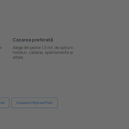
Cazarea preferată
le
Alege din peste 1,3 mil. de opţiuni:
hoteluri, cabane, apartamente și
altele.
and
Cazare în Wyk auf Fohr