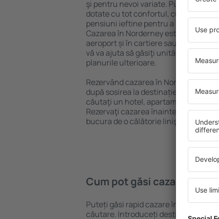
şi pentru nevoi variate. Puteți benefic
dotate cu tot confortul, cu numeroase 
pensiuni ieftine pentru a sta câteva zi
Cazarea în Norderney este disponibilă
aeroport și în cartiere sau regiuni ma
vă va ajuta să găsiţi unităţi de cazare 
planurile ulterioare.
Rezervând cazarea în Norderney mai 
după sosirea la destinație vă puteţi rel
căutaţi un hotel, apartament sau altă
Rezervaţi cazarea înainte de călătoria
bucura de o călătorie liniştită.
Cum pot găsi cazare în No
Puteți găsi rapid cazare în Norderney
căutare. Introduceți destinația și dat