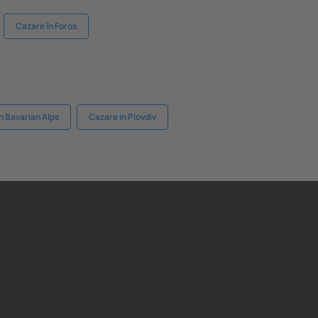
Cazare în Foros
n Bavarian Alps
Cazare in Plovdiv