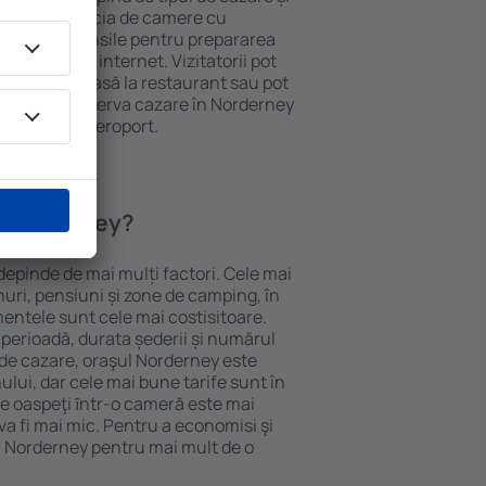
ii pot beneficia de camere cu
ționat, ustensile pentru prepararea
e și acces la internet. Vizitatorii pot
comanda o masă la restaurant sau pot
n plus, pot rezerva cazare în Norderney
nsport de la aeroport.
n Norderney?
depinde de mai mulți factori. Cele mai
nuri, pensiuni și zone de camping, în
mentele sunt cele mai costisitoare.
 perioadă, durata șederii și numărul
 de cazare, oraşul Norderney este
ului, dar cele mai bune tarife sunt în
e oaspeţi ȋntr-o cameră este mai
va fi mai mic. Pentru a economisi şi
în Norderney pentru mai mult de o