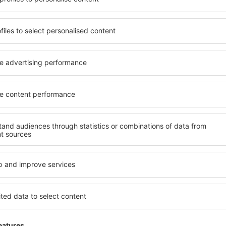
ia de proprietăți spațioase,
inclusiv proprietăți pentru o
facilități, precum și de
persoane ȋn vârstă și grupur
le în timpul unui city break.
hoteluri și pensiuni care ofe
 în centrul orașului, lângă
orașului Norderney. Facilităț
i puțin populare. Acest lucru
de închirieri auto, transport
în funcție de nevoi și de
și locuri de relaxare sau di
extraordinară.
devreme, aveți garanţia că
Dacă doriţi cazare de lux în
axa, fără a fi nevoie să
să se potrivească. Veți găsi
 unitate de cazare.
călătoria de afaceri la desti
 spre Norderney și vă veţi
Norderney cu facilități pentr
copii, precum și pentru cei 
companie.
rderney?
Ce fel de facilităţi o
Norderney?
 folosind un motor de
ele de check-in și check-
Facilitățile proprietăţilor î