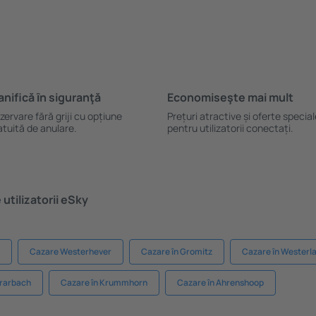
anifică ȋn siguranţă
Economiseşte mai mult
zervare fără griji cu opțiune
Prețuri atractive și oferte specia
atuită de anulare.
pentru utilizatorii conectați.
utilizatorii eSky
Cazare Westerhever
Cazare în Gromitz
Cazare în Westerl
Trarbach
Cazare în Krummhorn
Cazare în Ahrenshoop