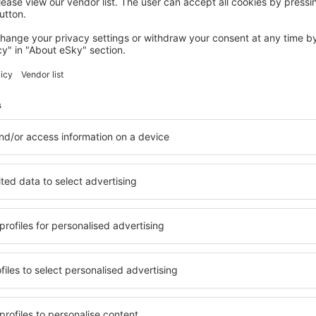
DORNUM
Kleine Möwe
Dornum, 14 august 2026, 2 nopți
Vedeţi mai multe oferte în Norderney
Norderney – ce
cazare pentru fiecare buget
Puteți alege dintr-o ofertă 