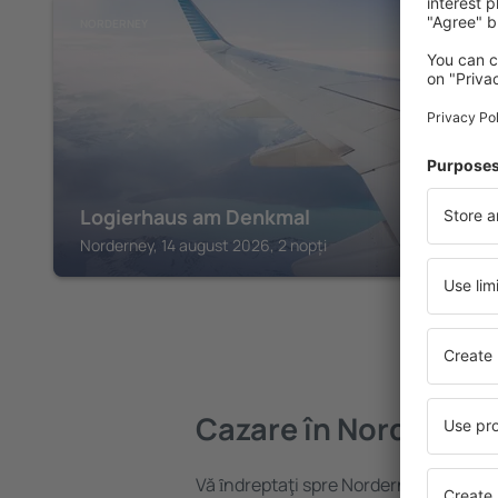
NORDERNEY
Logierhaus am Denkmal
Norderney, 14 august 2026, 2 nopți
Cazare în Norderney
Vă ȋndreptaţi spre Norderney? Găsiți 