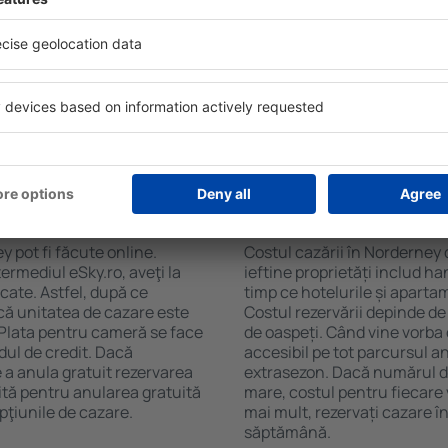
soane, motorul de căutare va
de numărul de stele. Oaspeț
n Norderney. Filtrarea
chicinetă, balcon, aer condi
tăţii, numărul de stele,
ceaiului şi a cafelei, prosoap
e centru și opțiunea de
avea parcare gratuită, pot 
t mai ușoară. Astfel veți
alege un hotel cu piscină. Î
r câteva minute. În funcție
la proprietăți care oferă tra
erva doar cazare sau un
n Norderney?
Cât costă cazarea î
 pot fi făcute online.
Costul cazării în Norderney 
ermediul eSky.ro, aveţi la
ieftine proprietăți includ ha
icate. Astfel, după ce
timp ce hotelurile și aparta
 că unitatea de cazare este
Costul rezervării depinde de
. Plata pentru cameră se face
de oaspeți. Când vine vorba
dul de credit. Dacă
accesibil pe tot parcursul an
e a anula gratuit rezervarea
extrasezon. Dacă numărul d
ită pentru anularea gratuită
mare, costul pentru fiecare 
pţiunile de cazare.
mai mult, rezervați cazare 
săptămână.