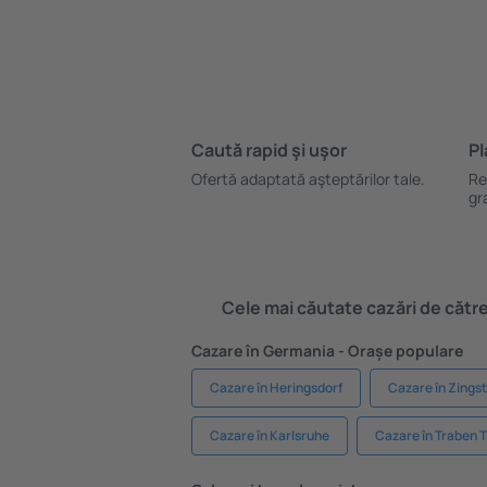
Caută rapid şi uşor
Pl
Ofertă adaptată aşteptărilor tale.
Re
gr
Cele mai căutate cazări de către 
Cazare în Germania - Orașe populare
Cazare în Heringsdorf
Cazare în Zingst
Cazare în Karlsruhe
Cazare în Traben 