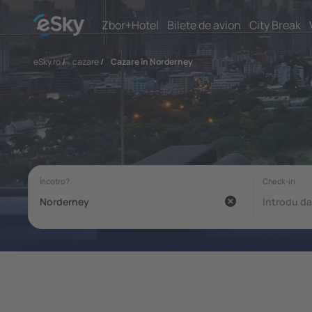
Zbor+Hotel
Bilete de avion
City Break
eSky.ro
/
cazare
/
Cazare în Norderney