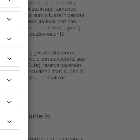
 singură persoană, cupluri, familii,
i. Oaspeţii pot sta în apartamente,
ră intimitate și sunt situate în centrul
ile din apropiere, inclusiv companii
 public, magazine, centre de reparaţii
stracţie, garantează o vacanță
 Norderney, veţi găsi imediat una care
 tot ce aveți nevoie pentru vacanță sau
nația aleasă. Puteți rezerva cazare în
u persoanele cu dizabilități, sugari și
care călătoresc cu animale de
feră hotelurile în
n Norderney depind de tipul de cazare și