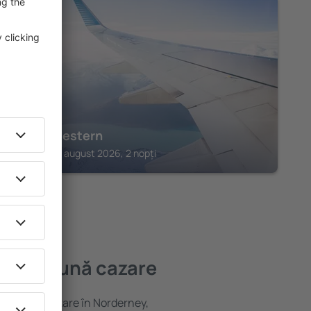
DORNUM
Haus Seestern
Dornum, 14 august 2026, 2 nopți
a mai bună cazare
variată de cazare în Norderney,