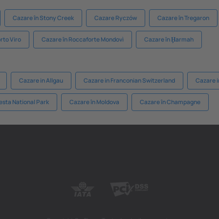
Cazare în Stony Creek
Cazare Ryczów
Cazare în Tregaron
rto Viro
Cazare în Roccaforte Mondovì
Cazare în Ḩarmah
Cazare in Allgau
Cazare in Franconian Switzerland
Cazare i
esta National Park
Cazare în Moldova
Cazare în Champagne