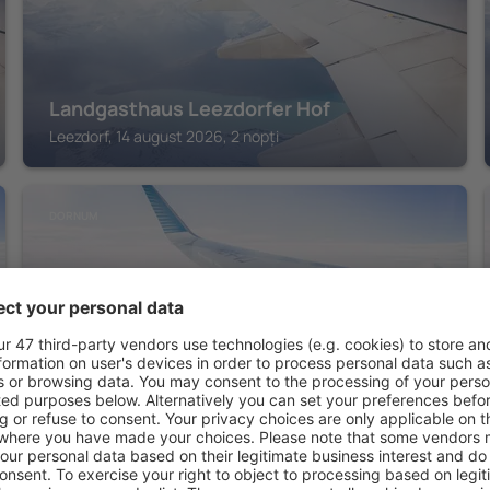
Landgasthaus Leezdorfer Hof
Leezdorf, 14 august 2026, 2 nopți
DORNUM
Mühlenhof Nesse
Dornum, 14 august 2026, 2 nopți