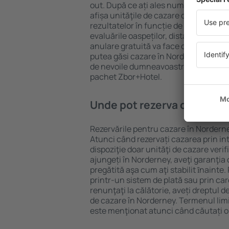
out. După ce ați ales numărul de per
afișa unităţile de cazare disponibile î
rezultatelor în funcție de tipul proprie
evaluările oaspeților, distanța față d
anulare gratuită va face căutarea mul
putea găsi cazare în Norderney în doa
de nevoile dumneavoastră, puteți rez
pachet Zbor+Hotel.
Unde pot rezerva cazare î
Rezervările pentru cazare în Norderney
Atunci când rezervați cazarea prin int
dispoziţie doar unităţi de cazare verif
ajungeți în Norderney, aveţi garanţia
pregătită aşa cum aţi stabilit ȋnainte
printr-un sistem de plată sau prin car
renunţaţi la călătorie, aveți dreptul d
de cazare în Norderney. Termenul lim
este menţionat atunci când căutați o