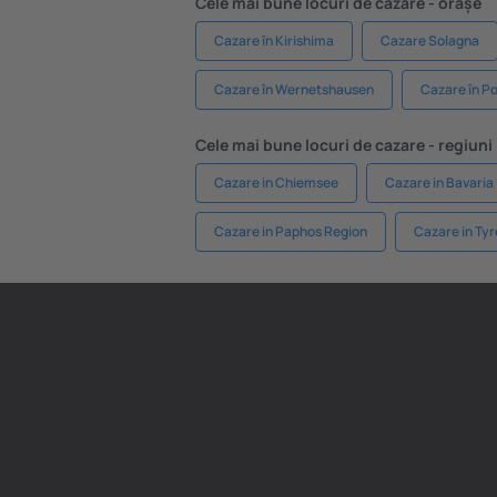
Cele mai bune locuri de cazare - orașe
Cazare în Kirishima
Cazare Solagna
Cazare în Wernetshausen
Cazare în Po
Cele mai bune locuri de cazare - regiuni
Cazare in Chiemsee
Cazare in Bavaria
Cazare in Paphos Region
Cazare in Tyr