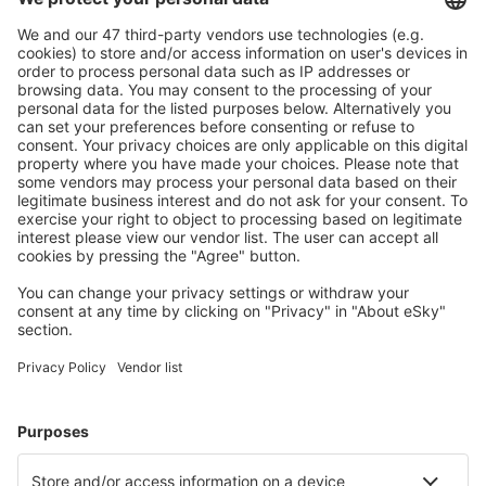
Ofertă adaptată aşteptărilor tale.
Planifică ȋn siguranţă
Rezervare fără griji cu opțiune gratuită de anulare.
Economiseşte mai mult
Prețuri atractive și oferte speciale pentru utilizatorii
conectați.
Cazarea preferată
Alege din peste 1,3 mil. de opţiuni: hoteluri, cabane,
apartamente și altele.
Cele mai căutate cazări de către utilizatorii eSky
Cazare în Australia - Orașe populare