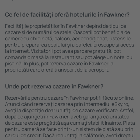
Ce fel de facilităţi oferă hotelurile în Fawkner?
Facilitățile proprietăţilor în Fawkner depind de tipul de
cazare și de numărul de stele. Oaspeții pot beneficia de
camere cu chicinetă, balcon, aer condiționat, ustensile
pentru prepararea ceaiului şi a cafelei, prosoape și acces
la internet. Vizitatorii pot avea parcare gratuită, pot
comanda o masă la restaurant sau pot alege un hotel cu
piscină. În plus, pot rezerva cazare în Fawkner la
proprietăți care oferă transport de la aeroport.
Unde pot rezerva cazare în Fawkner?
Rezervările pentru cazare în Fawkner pot fi făcute online.
Atunci când rezervați cazarea prin intermediul eSky.ro,
aveţi la dispoziţie doar unităţi de cazare verificate. Astfel,
după ce ajungeți în Fawkner, aveţi garanţia că unitatea
de cazare este pregătită aşa cum aţi stabilit ȋnainte. Plata
pentru cameră se face printr-un sistem de plată sau prin
cardul de credit. Dacă renunţaţi la călătorie, aveți dreptul