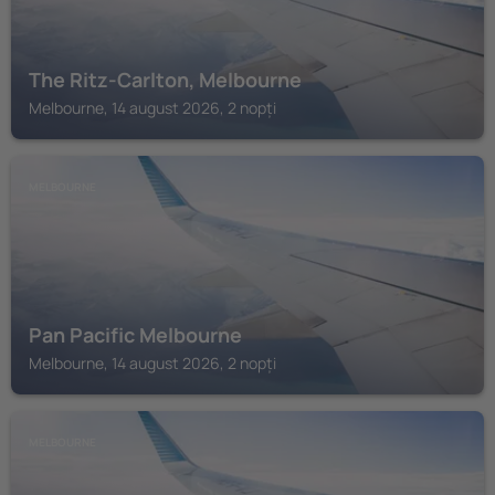
The Ritz-Carlton, Melbourne
Melbourne, 14 august 2026, 2 nopți
MELBOURNE
Pan Pacific Melbourne
Melbourne, 14 august 2026, 2 nopți
MELBOURNE