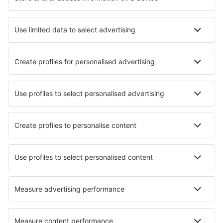
Cazare în Melbourne
Cazare în Perth
Cazare în Sydney
Cazare în Gold Coast
Cazare în Brisbane
Cazare în Kangaroo Valley
Cazare în Shepparton
Cazare în Broome
Cazare în Bunbury
Cazare în Toowoomba
Cele mai bune locuri de cazare - orașe
Cazare în Meuselbach-Schwarzmühle
Cazare în Blue Mountains
Cazare în Sylvania
Cazare în Alba Iulia
Cazare în Kastel Stafilic
Cazare în Arisaig
Cazare în Valkeakoski
Cazare Trainel
Cazare în Romont
Cazare în De Lutte