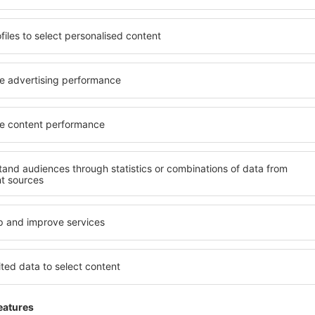
 de proprietăți spațioase,
proprietăți pentru o singură
facilități, precum și de
ȋn vârstă și grupuri. Oaspeţi
le în timpul unui city break.
pensiuni care oferă intimitat
n centrul orașului, lângă
Brisbane. Facilitățile din ap
i puțin populare. Acest lucru
auto, transport public, magaz
în funcție de nevoi și de
relaxare sau distracţie, gar
Dacă doriţi cazare de lux în 
vreme, aveți garanţia că
se potrivească. Veți găsi to
axa, fără a fi nevoie să
călătoria de afaceri la desti
 unitate de cazare.
Brisbane cu facilități pentru
 spre Brisbane și vă veţi
copii, precum și pentru cei 
companie.
sbane?
Ce fel de facilităţi 
folosind un motor de căutare.
Facilitățile proprietăţilor în
heck-in și check-out. După ce
de numărul de stele. Oaspeț
 de căutare va afișa
chicinetă, balcon, aer condi