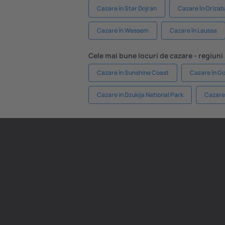
Cazare în Star Dojran
Cazare în Orizab
Cazare în Wessem
Cazare în Laussa
Cele mai bune locuri de cazare - regiuni
Cazare în Sunshine Coast
Cazare în G
Cazare in Dzukija National Park
Cazare 