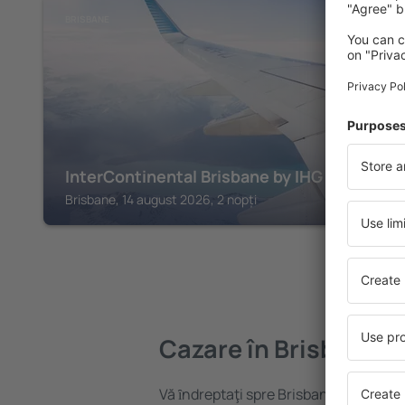
BRISBANE
InterContinental Brisbane by IHG
Brisbane, 14 august 2026, 2 nopți
Cazare în Brisbane
Vă ȋndreptaţi spre Brisbane? Găsiți ca