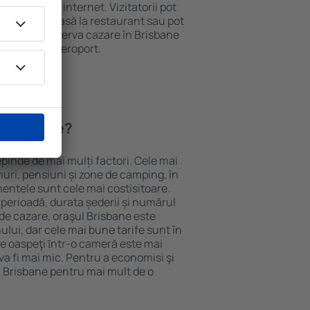
e și acces la internet. Vizitatorii pot
comanda o masă la restaurant sau pot
 plus, pot rezerva cazare în Brisbane
nsport de la aeroport.
n Brisbane?
epinde de mai mulți factori. Cele mai
nuri, pensiuni și zone de camping, în
mentele sunt cele mai costisitoare.
 perioadă, durata șederii și numărul
de cazare, oraşul Brisbane este
ului, dar cele mai bune tarife sunt în
e oaspeţi ȋntr-o cameră este mai
va fi mai mic. Pentru a economisi şi
n Brisbane pentru mai mult de o