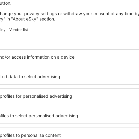
BRISBANE
Stamford Plaza Brisbane
Brisbane, 14 august 2026, 2 nopți
Vedeţi mai multe oferte în Brisbane
Brisbane – cea 
zare pentru fiecare buget şi
Puteți alege dintr-o ofertă v