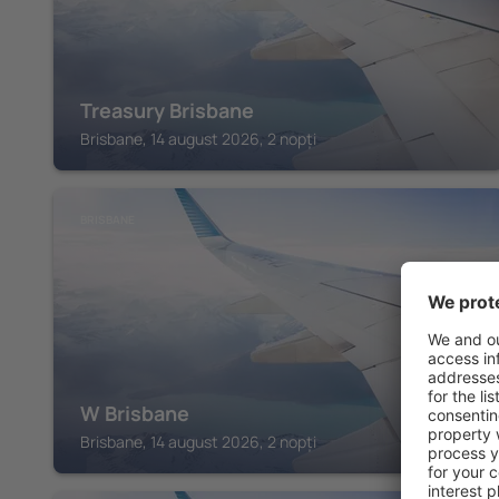
Treasury Brisbane
Brisbane, 14 august 2026, 2 nopți
BRISBANE
W Brisbane
Brisbane, 14 august 2026, 2 nopți