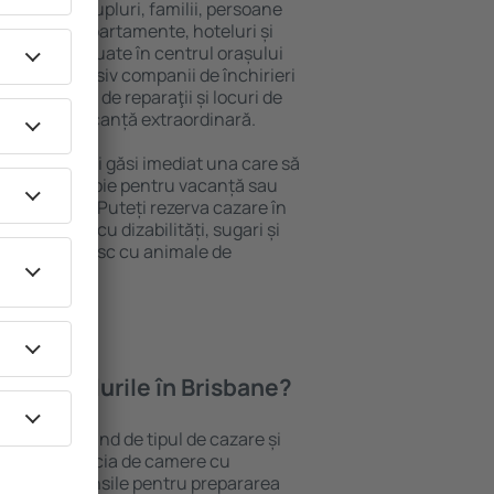
 persoană, cupluri, familii, persoane
i pot sta în apartamente, hoteluri și
e și sunt situate în centrul orașului
ropiere, inclusiv companii de închirieri
ine, centre de reparaţii și locuri de
antează o vacanță extraordinară.
Brisbane, veţi găsi imediat una care să
t ce aveți nevoie pentru vacanță sau
nația aleasă. Puteți rezerva cazare în
 persoanele cu dizabilități, sugari și
care călătoresc cu animale de
oferă hotelurile în Brisbane?
 Brisbane depind de tipul de cazare și
ii pot beneficia de camere cu
ționat, ustensile pentru prepararea