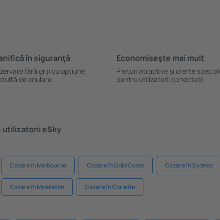
anifică ȋn siguranţă
Economiseşte mai mult
zervare fără griji cu opțiune
Prețuri atractive și oferte specia
atuită de anulare.
pentru utilizatorii conectați.
utilizatorii eSky
Cazare în Melbourne
Cazare în Gold Coast
Cazare în Sydney
Cazare în Middleton
Cazare în Corlette