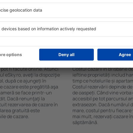
bane. Filtrarea rezultatelor
ceaiului şi a cafelei, prosoap
l de stele, evaluările
avea parcare gratuită, pot 
 opțiunea de anulare gratuită
alege un hotel cu piscină. În
fel veți putea găsi cazare în
la proprietăți care oferă tra
ncție de nevoile
cazare sau un pachet
 Brisbane?
Cât costă cazarea î
pot fi făcute online. Atunci
Costul cazării în Brisbane d
 eSky.ro, aveţi la dispoziţie
ieftine proprietăți includ ha
el, după ce ajungeți în
timp ce hotelurile și aparta
de cazare este pregătită aşa
Costul rezervării depinde de
 cameră se face printr-un
de oaspeți. Când vine vorba 
dit. Dacă renunţaţi la
accesibil pe tot parcursul an
tuit rezervarea de cazare în
extrasezon. Dacă numărul d
larea gratuită este
mare, costul pentru fiecare 
ile de cazare.
mai mult, rezervați cazare î
săptămână.