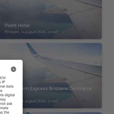
Point Hotel
Brisbane, 14 august 2026, 2 nopți
BRISBANE
Holiday Inn Express Brisbane Central by
IHG
Brisbane, 14 august 2026, 2 nopți