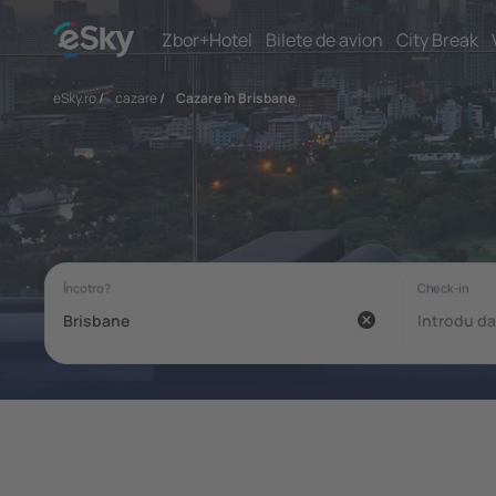
Zbor+Hotel
Bilete de avion
City Break
eSky.ro
/
cazare
/
Cazare în Brisbane