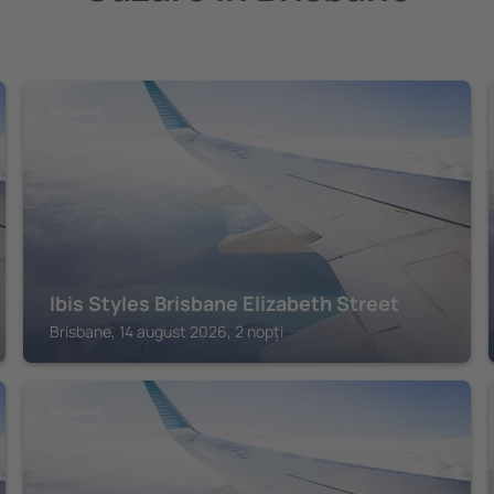
BRISBANE
Ibis Styles Brisbane Elizabeth Street
Brisbane, 14 august 2026, 2 nopți
BRISBANE