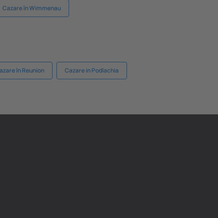
Cazare în Wimmenau
azare în Reunion
Cazare in Podlachia