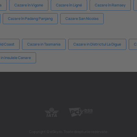
a
Cazare în Vigone
Cazare în Ligné
Cazare în Ramsey
Cazare în Padang Panjang
Cazare San Nicolas
old Coast
Cazare in Tasmania
Cazare in Districtul La Digue
C
in Insulele Canare
Copyright © eSky.ro. Toate drepturile rezervate.