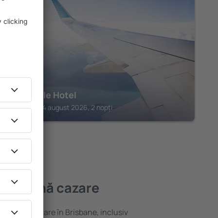
BRISBANE
The Calile Hotel
Brisbane, 14 august 2026, 2 nopți
mai bună cazare
ariată de cazare în Brisbane, inclusiv