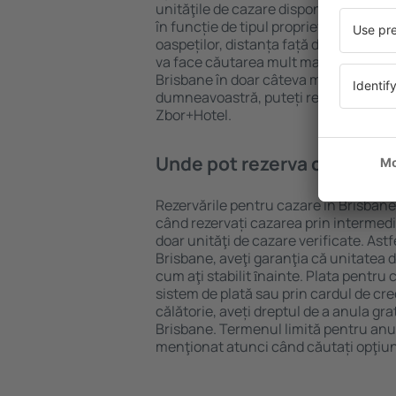
unităţile de cazare disponibile în Bris
în funcție de tipul proprietăţii, număru
oaspeților, distanța față de centru și
va face căutarea mult mai ușoară. Ast
Brisbane în doar câteva minute. În fu
dumneavoastră, puteți rezerva doar 
Zbor+Hotel.
Unde pot rezerva cazare în
Rezervările pentru cazare în Brisbane 
când rezervați cazarea prin intermediul
doar unităţi de cazare verificate. Astf
Brisbane, aveţi garanţia că unitatea 
cum aţi stabilit ȋnainte. Plata pentru
sistem de plată sau prin cardul de cre
călătorie, aveți dreptul de a anula gra
Brisbane. Termenul limită pentru anu
menţionat atunci când căutați opţiun