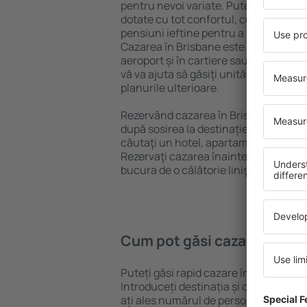
pentru nevoi variate. Puteți beneficia
dotate cu tot confortul, cu numeroase 
pensiuni ieftine pentru a sta câteva zi
Cazarea în Brisbane este disponibilă î
aeroport și în cartiere sau regiuni ma
vă va ajuta să găsiţi unităţi de cazare 
planurile ulterioare.
Rezervând cazarea în Brisbane mai de
după sosirea la destinație vă puteţi rel
căutaţi un hotel, apartament sau altă
Rezervaţi cazarea înainte de călătoria
bucura de o călătorie liniştită.
Cum pot găsi cazare în Bri
Puteți găsi rapid cazare în Brisbane 
Introduceți destinația și datele de c
ați ales numărul de persoane, motorul