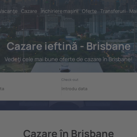
Vacanţe
Cazare
Închiriere mașini
Oferte
Transferuri
Mai
Cazare ieftină - Brisbane
Vedeţi cele mai bune oferte de cazare în Brisbane!
Cazare în Brisbane