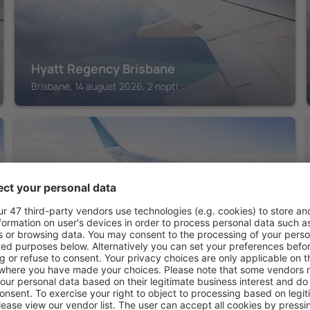
Hyatt Regency Brisbane
Brisbane, 14 august 2026, 2 nopți
BRISBANE
Four Points by Sheraton Brisbane
Brisbane, 14 august 2026, 2 nopți