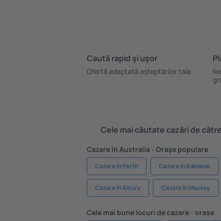
Caută rapid şi uşor
Pl
Ofertă adaptată aşteptărilor tale.
Re
gr
Cele mai căutate cazări de către 
Cazare în Australia - Orașe populare
Cazare în Perth
Cazare în Adelaide
Cazare în Albury
Cazare în Mackay
Cele mai bune locuri de cazare - orașe