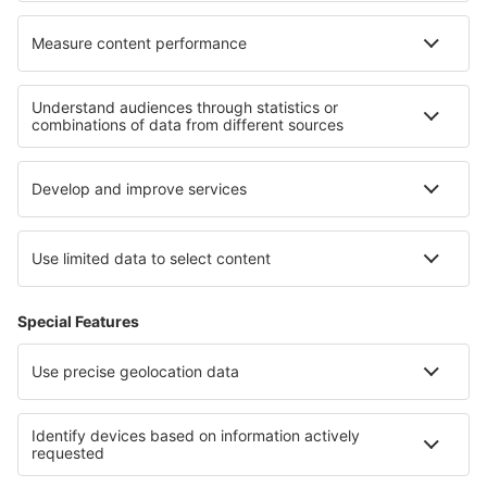
Cele mai bune locuri de cazare - regiuni
Cazare in Tenerife
Cazare in Fuerteventura
Cazare pe Coasta Galiciei
Cazare in Lanzarote
Cazare in Costa Barcelona
Cazare in Tennessee
Cazare pe Plaja Diani
Cazare in Paznaun
Cazare în Saalbach-Hinterglemm
Cazare in Luxor