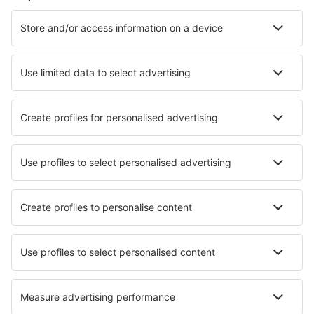
Cazare în Mijas
Cazare în Madrid
Cazare în Barcelona
Cazare în Marbella
Cazare în Malaga
Cazare în Los Llanos de Aridane
Cazare în Manilva
Cazare în El Medano
Cazare în Gijon
Cazare în Peniscola
Cele mai bune locuri de cazare - orașe
Cazare în Bains-sur-Oust
Cazare în Meyronne
Cazare în Witow
Cazare Vidnava
Cazare în Bredene
Cazare în Cimalmotto
Cazare în Neve Zohar
Cazare Lundeby
Cazare în Áyios Dhimítrios
Cazare în Sakhir