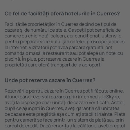
Ce fel de facilităţi oferă hotelurile în Cuerres?
Facilitățile proprietăţilor în Cuerres depind de tipul de
cazare și de numărul de stele. Oaspeții pot beneficia de
camere cu chicinetă, balcon, aer condiționat, ustensile
pentru prepararea ceaiului şi a cafelei, prosoape și acces
la internet. Vizitatorii pot avea parcare gratuită, pot
comanda o masă la restaurant sau pot alege un hotel cu
piscină. În plus, pot rezerva cazare în Cuerres la
proprietăți care oferă transport de la aeroport.
Unde pot rezerva cazare în Cuerres?
Rezervările pentru cazare în Cuerres pot fi făcute online.
Atunci când rezervați cazarea prin intermediul eSky.ro,
aveţi la dispoziţie doar unităţi de cazare verificate. Astfel,
după ce ajungeți în Cuerres, aveţi garanţia că unitatea
de cazare este pregătită aşa cum aţi stabilit ȋnainte. Plata
pentru cameră se face printr-un sistem de plată sau prin
cardul de credit. Dacă renunţaţi la călătorie, aveți dreptul