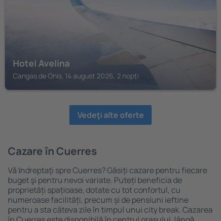
Hotel Avelina
Cangas de Onis, 14 august 2026, 2 nopți
Vedeţi alte oferte
Cazare în Cuerres
Vă ȋndreptaţi spre Cuerres? Găsiți cazare pentru fiecare
buget şi pentru nevoi variate. Puteți beneficia de
proprietăți spațioase, dotate cu tot confortul, cu
numeroase facilități, precum și de pensiuni ieftine
pentru a sta câteva zile în timpul unui city break. Cazarea
în Cuerres este disponibilă în centrul orașului, lângă