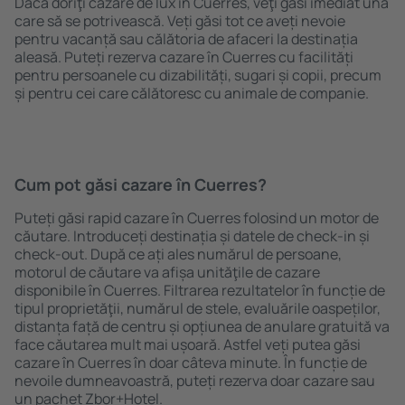
Dacă doriţi cazare de lux în Cuerres, veţi găsi imediat una
care să se potrivească. Veți găsi tot ce aveți nevoie
pentru vacanță sau călătoria de afaceri la destinația
aleasă. Puteți rezerva cazare în Cuerres cu facilități
pentru persoanele cu dizabilități, sugari și copii, precum
și pentru cei care călătoresc cu animale de companie.
Cum pot găsi cazare în Cuerres?
Puteți găsi rapid cazare în Cuerres folosind un motor de
căutare. Introduceți destinația și datele de check-in și
check-out. După ce ați ales numărul de persoane,
motorul de căutare va afișa unităţile de cazare
disponibile în Cuerres. Filtrarea rezultatelor în funcție de
tipul proprietăţii, numărul de stele, evaluările oaspeților,
distanța față de centru și opțiunea de anulare gratuită va
face căutarea mult mai ușoară. Astfel veți putea găsi
cazare în Cuerres în doar câteva minute. În funcție de
nevoile dumneavoastră, puteți rezerva doar cazare sau
un pachet Zbor+Hotel.