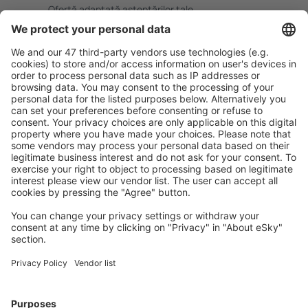
Ofertă adaptată aşteptărilor tale.
Planifică ȋn siguranţă
Rezervare fără griji cu opțiune gratuită de anulare.
Economiseşte mai mult
Prețuri atractive și oferte speciale pentru utilizatorii
conectați.
Cazarea preferată
Alege din peste 1,3 mil. de opţiuni: hoteluri, cabane,
apartamente și altele.
Cele mai căutate cazări de către utilizatorii eSky
Cazare în Spania - Orașe populare