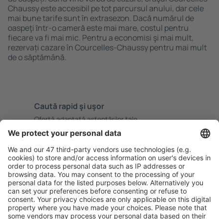
Chaussy este accesibil pe tot parcursul anului, dar cele
mai bune tarife sunt în extrasezon. Dacă numărul de
oaspeţi ȋntr-o cameră este mai mare, costul pentru
fiecare va fi mai mic. Pentru a economisi şi mai mult,
rezervați cazare în Courcelles-Chaussy pentru mai mult
de o săptămână.
Caută rapid şi uşor
Ofertă adaptată aşteptărilor tale.
Planifică ȋn siguranţă
Rezervare fără griji cu opțiune gratuită de anulare.
Economiseşte mai mult
Prețuri atractive și oferte speciale pentru utilizatorii
conectați.