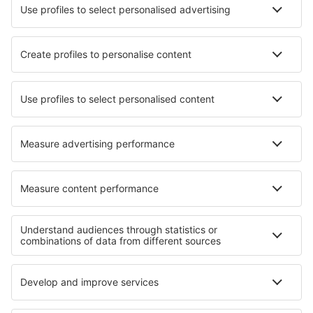
Cazare în Erkrath
Cazare în Playa Hermosa
Cazare în Caprino Veronese
Cazare în Wilhelmsburg An Der Traisen
Cazare Slaugham
Cazare în Gaula
Cazare în Ahus
Cazare în Liencres
Cazare în Ega
Cazare în Pittsburg
Cele mai bune locuri de cazare - regiuni
Cazare în Burgundia
Cazare în regiunea Lacului Geneva
Cazare în Val d'Isère
Cazare în Normandia
Cazare în regiunea Munților Jura
Cazare in Southern Transdanubia
Cazare pe Insula Martinica
Cazare in Minnesota
Cazare in Timbavati Game Reserve