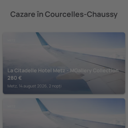
Cazare în Courcelles-Chaussy
METZ
La Citadelle Hotel Metz - MGallery Collection
280
€
Metz, 14 august 2026, 2 nopți
METZ