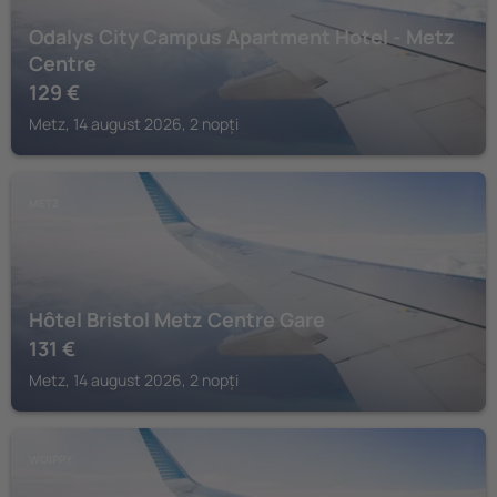
Odalys City Campus Apartment Hotel - Metz
Centre
129
€
Metz, 14 august 2026, 2 nopți
METZ
Hôtel Bristol Metz Centre Gare
131
€
Metz, 14 august 2026, 2 nopți
WOIPPY