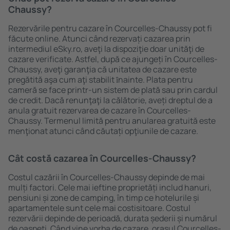
Chaussy?
Rezervările pentru cazare în Courcelles-Chaussy pot fi
făcute online. Atunci când rezervați cazarea prin
intermediul eSky.ro, aveţi la dispoziţie doar unităţi de
cazare verificate. Astfel, după ce ajungeți în Courcelles-
Chaussy, aveţi garanţia că unitatea de cazare este
pregătită aşa cum aţi stabilit ȋnainte. Plata pentru
cameră se face printr-un sistem de plată sau prin cardul
de credit. Dacă renunţaţi la călătorie, aveți dreptul de a
anula gratuit rezervarea de cazare în Courcelles-
Chaussy. Termenul limită pentru anularea gratuită este
menţionat atunci când căutați opţiunile de cazare.
Cât costă cazarea în Courcelles-Chaussy?
Costul cazării în Courcelles-Chaussy depinde de mai
mulți factori. Cele mai ieftine proprietăți includ hanuri,
pensiuni și zone de camping, în timp ce hotelurile și
apartamentele sunt cele mai costisitoare. Costul
rezervării depinde de perioadă, durata șederii și numărul
de oaspeți. Când vine vorba de cazare, oraşul Courcelles-