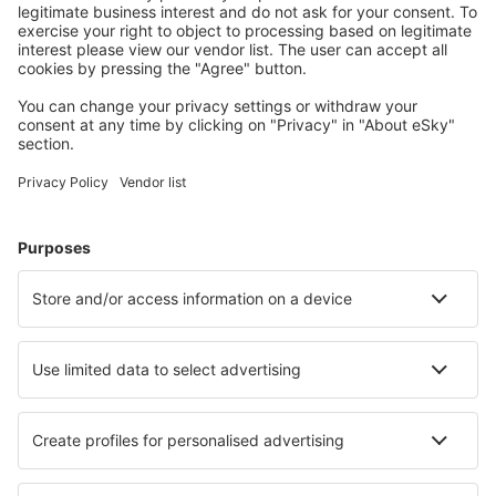
Cazarea preferată
Alege din peste 1,3 mil. de opţiuni: hoteluri, cabane,
apartamente și altele.
Cele mai căutate cazări de către utilizatorii eSky
Cazare în Franţa - Orașe populare
Cazare în Frejus
Cazare în Nisa
Cazare în Paris
Cazare în Cannes
Cazare în Le Cap d`Agde
Cazare în Toulon
Cazare în Marsilia
Cazare în Morillon
Cazare în Arâches
Cazare în Vars
Cele mai bune locuri de cazare - orașe