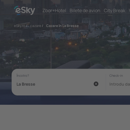
Zbor+Hotel
Bilete de avion
City Break
eSky.ro
/
cazare
/
Cazare în La Bresse