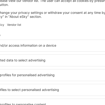
METZERAL
Chalets de la Wormsa
Metzeral, 14 august 2026, 2 nopți
Vedeţi mai multe oferte în La Bresse
La Bresse – cea
azare pentru fiecare buget şi
Puteți alege dintr-o ofertă v