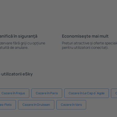
anifică ȋn siguranţă
Economiseşte mai mult
zervare fără griji cu opțiune
Prețuri atractive și oferte specia
atuită de anulare.
pentru utilizatorii conectați.
utilizatorii eSky
Cazare în Frejus
Cazare în Paris
Cazare în Le Cap d`Agde
C
es-Flots
Cazare în Gruissan
Cazare în Vars