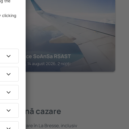
SOULTZEREN
Résidence SoAnSa RSAST
Soultzeren, 14 august 2026, 2 nopți
 mai bună cazare
ariată de cazare în La Bresse, inclusiv