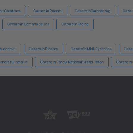
 de Calatrava
Cazare în Podomí
Cazare în Tarnobrzeg
Cazar
Cazare în Comana de Jos
Cazare în Erding
Courchevel
Cazare în Picardy
Cazare în Midi-Pyrenees
Cazar
rnoratul Ismailia
Cazare in Parcul Național Grand-Teton
Cazare in