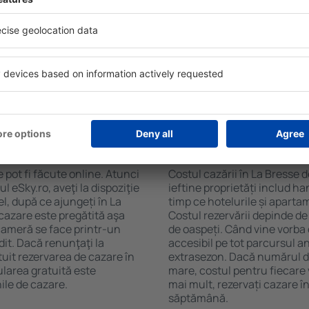
soane, motorul de căutare va
chicinetă, balcon, aer condi
n La Bresse. Filtrarea
ceaiului şi a cafelei, prosoap
tăţii, numărul de stele,
avea parcare gratuită, pot 
e centru și opțiunea de
alege un hotel cu piscină. În
t mai ușoară. Astfel veți
la proprietăți care oferă tra
r câteva minute. În funcție
erva doar cazare sau un
 La Bresse?
Cât costă cazarea în
 pot fi făcute online. Atunci
Costul cazării în La Bresse 
 eSky.ro, aveţi la dispoziţie
ieftine proprietăți includ ha
el, după ce ajungeți în La
timp ce hotelurile și aparta
 cazare este pregătită aşa
Costul rezervării depinde de
 cameră se face printr-un
de oaspeți. Când vine vorba 
dit. Dacă renunţaţi la
accesibil pe tot parcursul an
tuit rezervarea de cazare în
extrasezon. Dacă numărul d
larea gratuită este
mare, costul pentru fiecare 
ile de cazare.
mai mult, rezervați cazare î
săptămână.