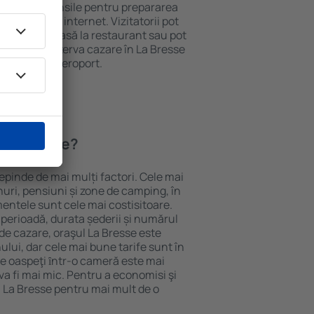
ționat, ustensile pentru prepararea
e și acces la internet. Vizitatorii pot
comanda o masă la restaurant sau pot
 plus, pot rezerva cazare în La Bresse
nsport de la aeroport.
 La Bresse?
depinde de mai mulți factori. Cele mai
nuri, pensiuni și zone de camping, în
mentele sunt cele mai costisitoare.
 perioadă, durata șederii și numărul
de cazare, oraşul La Bresse este
ului, dar cele mai bune tarife sunt în
e oaspeţi ȋntr-o cameră este mai
va fi mai mic. Pentru a economisi şi
n La Bresse pentru mai mult de o