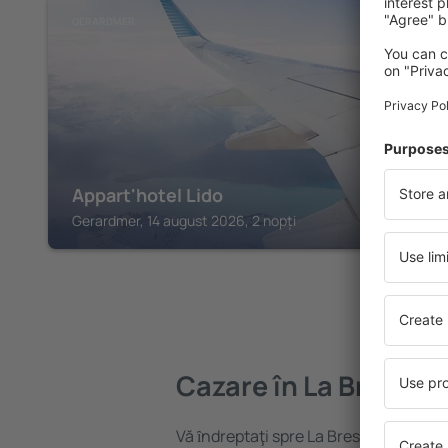
GERARDMER
Appart'hotel Lido
Gerardmer, 14 august 2026, 2 nopți
Cazare în La Bresse
Vă ȋndreptaţi spre La Bresse? Găsiți c