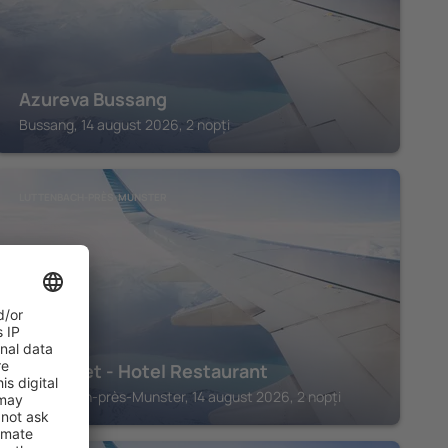
Azureva Bussang
Bussang, 14 august 2026, 2 nopți
LUTTENBACH-PRÈS-MUNSTER
Le Chalet - Hotel Restaurant
Luttenbach-près-Munster, 14 august 2026, 2 nopți