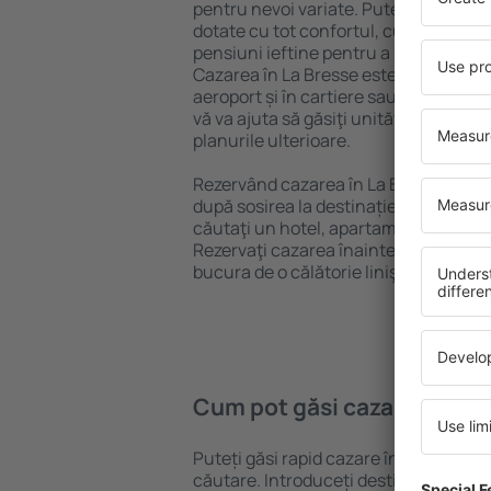
pentru nevoi variate. Puteți beneficia
dotate cu tot confortul, cu numeroase 
pensiuni ieftine pentru a sta câteva zi
Cazarea în La Bresse este disponibilă 
aeroport și în cartiere sau regiuni ma
vă va ajuta să găsiţi unităţi de cazare 
planurile ulterioare.
Rezervând cazarea în La Bresse mai d
după sosirea la destinație vă puteţi rel
căutaţi un hotel, apartament sau altă
Rezervaţi cazarea înainte de călătoria
bucura de o călătorie liniştită.
Cum pot găsi cazare în La 
Puteți găsi rapid cazare în La Bresse 
căutare. Introduceți destinația și dat