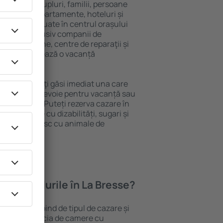
 persoană, cupluri, familii, persoane
i pot sta în apartamente, hoteluri și
e și sunt situate în centrul orașului
propiere, inclusiv companii de
blic, magazine, centre de reparaţii și
acţie, garantează o vacanță
La Bresse, veţi găsi imediat una care
 tot ce aveți nevoie pentru vacanță sau
nația aleasă. Puteți rezerva cazare în
u persoanele cu dizabilități, sugari și
care călătoresc cu animale de
oferă hotelurile în La Bresse?
 La Bresse depind de tipul de cazare și
ii pot beneficia de camere cu