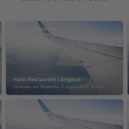
SAULXURES-SUR-MOSELOTTE
Hotel Restaurant L'Angelus
Saulxures-sur-Moselotte, 14 august 2026, 2 nopți
MUNSTER