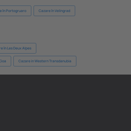
e în Portogruaro
Cazare în Velingrad
e în Les Deux Alpes
 Goa
Cazare in Western Transdanubia