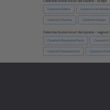
Cele mai bune locuri de cazare - orașe
Cazare în Galera
Cazare în La Calzada
Cazare în Toyama
Cazare în Gaspar
Cele mai bune locuri de cazare - regiuni
Cazare în Disneyland Paris
Cazare în 
Cazare în Swakopmund
Cazare in Guve