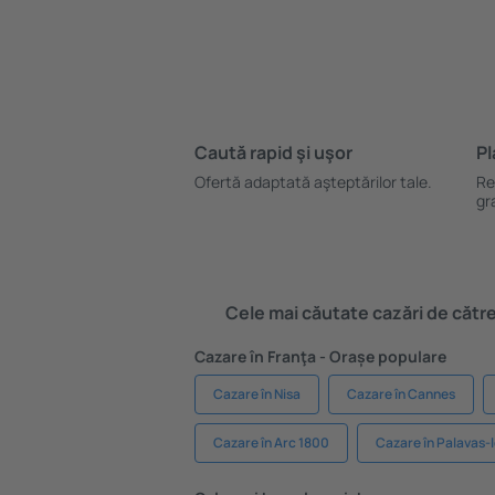
Caută rapid şi uşor
Pl
Ofertă adaptată aşteptărilor tale.
Re
gr
Cele mai căutate cazări de către 
Cazare în Franţa - Orașe populare
Cazare în Nisa
Cazare în Cannes
Cazare în Arc 1800
Cazare în Palavas-l