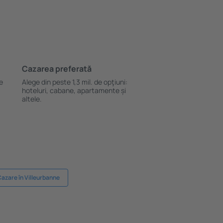
Cazarea preferată
le
Alege din peste 1,3 mil. de opţiuni:
hoteluri, cabane, apartamente și
altele.
azare în Villeurbanne