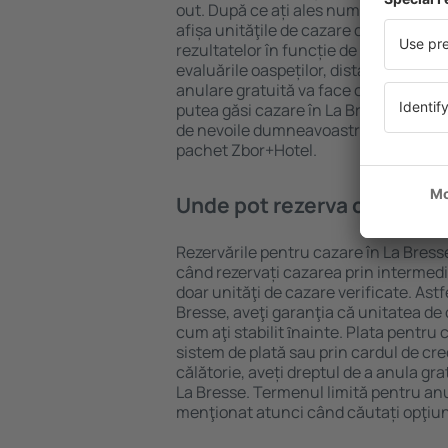
out. După ce ați ales numărul de per
afișa unităţile de cazare disponibile î
rezultatelor în funcție de tipul proprie
evaluările oaspeților, distanța față d
anulare gratuită va face căutarea mul
putea găsi cazare în La Bresse în doa
de nevoile dumneavoastră, puteți rez
pachet Zbor+Hotel.
Unde pot rezerva cazare în
Rezervările pentru cazare în La Bresse
când rezervați cazarea prin intermediul
doar unităţi de cazare verificate. Astf
Bresse, aveţi garanţia că unitatea de
cum aţi stabilit ȋnainte. Plata pentru
sistem de plată sau prin cardul de cre
călătorie, aveți dreptul de a anula gra
La Bresse. Termenul limită pentru anu
menţionat atunci când căutați opţiun