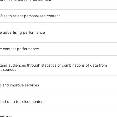
 de proprietăți spațioase,
proprietăți pentru o singură
facilități, precum și de
ȋn vârstă și grupuri. Oaspeţi
le în timpul unui city break.
pensiuni care oferă intimitat
în centrul orașului, lângă
La Bresse. Facilitățile din a
i puțin populare. Acest lucru
închirieri auto, transport pu
în funcție de nevoi și de
locuri de relaxare sau distr
extraordinară.
evreme, aveți garanţia că
Dacă doriţi cazare de lux în 
axa, fără a fi nevoie să
să se potrivească. Veți găsi
 unitate de cazare.
călătoria de afaceri la desti
 spre La Bresse și vă veţi
La Bresse cu facilități pentr
copii, precum și pentru cei 
companie.
Bresse?
Ce fel de facilităţi 
folosind un motor de
Facilitățile proprietăţilor în
ele de check-in și check-
de numărul de stele. Oaspeț