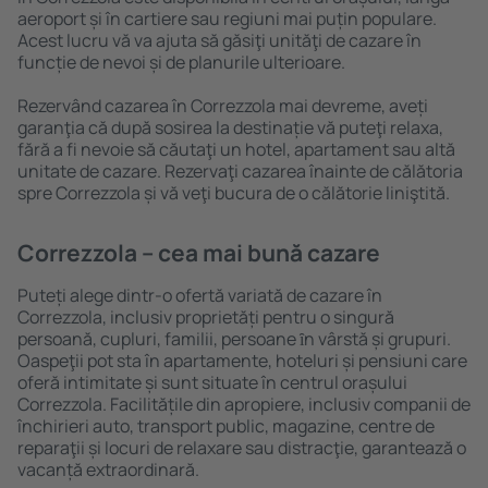
aeroport și în cartiere sau regiuni mai puțin populare.
Acest lucru vă va ajuta să găsiţi unităţi de cazare în
funcție de nevoi și de planurile ulterioare.
Rezervând cazarea în Correzzola mai devreme, aveți
garanţia că după sosirea la destinație vă puteţi relaxa,
fără a fi nevoie să căutaţi un hotel, apartament sau altă
unitate de cazare. Rezervaţi cazarea înainte de călătoria
spre Correzzola și vă veţi bucura de o călătorie liniştită.
Correzzola – cea mai bună cazare
Puteți alege dintr-o ofertă variată de cazare în
Correzzola, inclusiv proprietăți pentru o singură
persoană, cupluri, familii, persoane ȋn vârstă și grupuri.
Oaspeţii pot sta în apartamente, hoteluri și pensiuni care
oferă intimitate și sunt situate în centrul orașului
Correzzola. Facilitățile din apropiere, inclusiv companii de
închirieri auto, transport public, magazine, centre de
reparaţii și locuri de relaxare sau distracţie, garantează o
vacanță extraordinară.