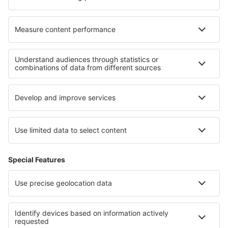
Cazare în Tyringe
Cazare în Skála
Cazare în Loubieng
Cele mai bune locuri de cazare - regiuni
Cazare in Val Gardena
Cazare in Lombardia
Cazare in Pejo Fonti
Cazare in Val di Fassa
Cazare in Liguria
Cazare in Thornybush Game Reserve
Cazare în St. Moritz
Cazare în Bulgaria
Cazare în Magdalena
Cazare in Aukstaitija National Park