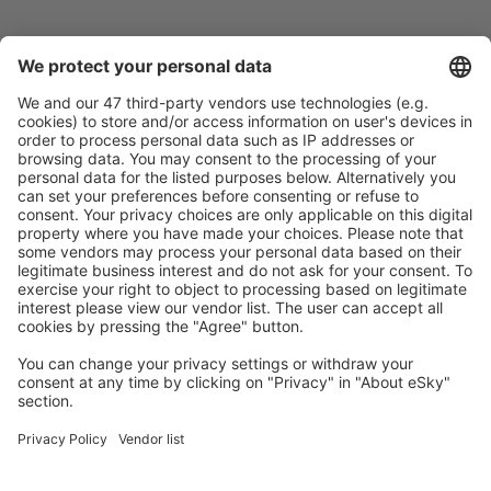
Caută rapid şi uşor
Ofertă adaptată aşteptărilor tale.
Planifică ȋn siguranţă
Rezervare fără griji cu opțiune gratuită de anulare.
Economiseşte mai mult
Prețuri atractive și oferte speciale pentru utilizatorii
conectați.
Cazarea preferată
Alege din peste 1,3 mil. de opţiuni: hoteluri, cabane,
apartamente și altele.
Cele mai căutate cazări de către utilizatorii eSky