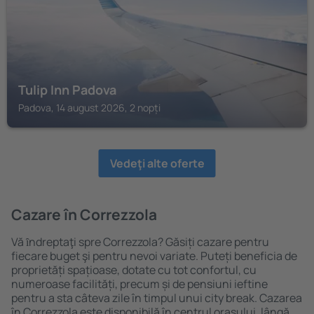
Tulip Inn Padova
Padova, 14 august 2026, 2 nopți
Vedeţi alte oferte
Cazare în Correzzola
Vă ȋndreptaţi spre Correzzola? Găsiți cazare pentru
fiecare buget şi pentru nevoi variate. Puteți beneficia de
proprietăți spațioase, dotate cu tot confortul, cu
numeroase facilități, precum și de pensiuni ieftine
pentru a sta câteva zile în timpul unui city break. Cazarea
în Correzzola este disponibilă în centrul orașului, lângă