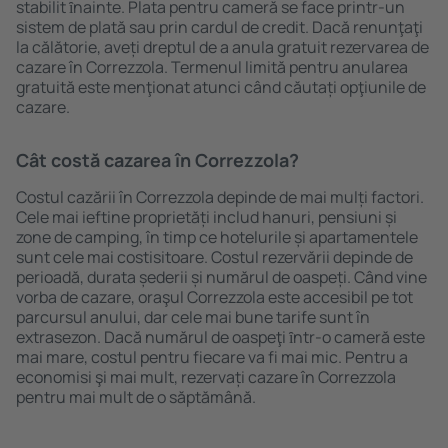
stabilit ȋnainte. Plata pentru cameră se face printr-un
sistem de plată sau prin cardul de credit. Dacă renunţaţi
la călătorie, aveți dreptul de a anula gratuit rezervarea de
cazare în Correzzola. Termenul limită pentru anularea
gratuită este menţionat atunci când căutați opţiunile de
cazare.
Cât costă cazarea în Correzzola?
Costul cazării în Correzzola depinde de mai mulți factori.
Cele mai ieftine proprietăți includ hanuri, pensiuni și
zone de camping, în timp ce hotelurile și apartamentele
sunt cele mai costisitoare. Costul rezervării depinde de
perioadă, durata șederii și numărul de oaspeți. Când vine
vorba de cazare, oraşul Correzzola este accesibil pe tot
parcursul anului, dar cele mai bune tarife sunt în
extrasezon. Dacă numărul de oaspeţi ȋntr-o cameră este
mai mare, costul pentru fiecare va fi mai mic. Pentru a
economisi şi mai mult, rezervați cazare în Correzzola
pentru mai mult de o săptămână.