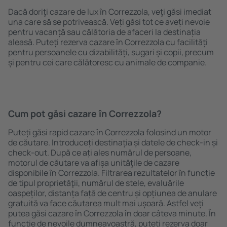
Dacă doriţi cazare de lux în Correzzola, veţi găsi imediat
una care să se potrivească. Veți găsi tot ce aveți nevoie
pentru vacanță sau călătoria de afaceri la destinația
aleasă. Puteți rezerva cazare în Correzzola cu facilități
pentru persoanele cu dizabilități, sugari și copii, precum
și pentru cei care călătoresc cu animale de companie.
Cum pot găsi cazare în Correzzola?
Puteți găsi rapid cazare în Correzzola folosind un motor
de căutare. Introduceți destinația și datele de check-in și
check-out. După ce ați ales numărul de persoane,
motorul de căutare va afișa unităţile de cazare
disponibile în Correzzola. Filtrarea rezultatelor în funcție
de tipul proprietăţii, numărul de stele, evaluările
oaspeților, distanța față de centru și opțiunea de anulare
gratuită va face căutarea mult mai ușoară. Astfel veți
putea găsi cazare în Correzzola în doar câteva minute. În
funcție de nevoile dumneavoastră, puteți rezerva doar