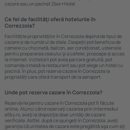
cazare sau un pachet Zbor+Hotel.
Ce fel de facilităţi oferă hotelurile în
Correzzola?
Facilitățile proprietăţilor în Correzzola depind de tipul de
cazare și de numărul de stele. Oaspeții pot beneficia de
camere cu chicinetă, balcon, aer condiționat, ustensile
pentru prepararea ceaiului şi a cafelei, prosoape și acces
la internet. Vizitatorii pot avea parcare gratuită, pot
comanda o masă la restaurant sau pot alege un hotel cu
piscină. În plus, pot rezerva cazare în Correzzola la
proprietăți care oferă transport de la aeroport.
Unde pot rezerva cazare în Correzzola?
Rezervările pentru cazare în Correzzola pot fi făcute
online. Atunci când rezervați cazarea prin intermediul
eSky.ro, aveţi la dispoziţie doar unităţi de cazare
verificate. Astfel, după ce ajungeți în Correzzola, aveţi
garanţia că unitatea de cazare este pregătită aşa cum aţi