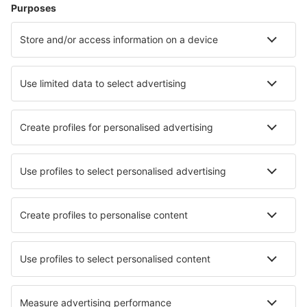
Cazare în Italia - Orașe populare
Cazare în Roma
Cazare în Palermo
Cazare în Napoli
Cazare în Milano
Cazare în Florenţa
Cazare în Viareggio
Cazare în Bari
Cazare în Peschiera del Garda
Cazare în Trinita' D'Agutu
Cazare în Verona
Cele mai bune locuri de cazare - orașe
Cazare în Garray
Cazare în Dodworth
Cazare în Furth
Cazare în Saint-Priest-Taurion
Cazare în Yochi
Cazare în Dambagahamada
Cazare în Dramalj