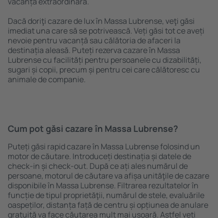
vacanță extraordinară.
Dacă doriţi cazare de lux în Massa Lubrense, veţi găsi
imediat una care să se potrivească. Veți găsi tot ce aveți
nevoie pentru vacanță sau călătoria de afaceri la
destinația aleasă. Puteți rezerva cazare în Massa
Lubrense cu facilități pentru persoanele cu dizabilități,
sugari și copii, precum și pentru cei care călătoresc cu
animale de companie.
Cum pot găsi cazare în Massa Lubrense?
Puteți găsi rapid cazare în Massa Lubrense folosind un
motor de căutare. Introduceți destinația și datele de
check-in și check-out. După ce ați ales numărul de
persoane, motorul de căutare va afișa unităţile de cazare
disponibile în Massa Lubrense. Filtrarea rezultatelor în
funcție de tipul proprietăţii, numărul de stele, evaluările
oaspeților, distanța față de centru și opțiunea de anulare
gratuită va face căutarea mult mai ușoară. Astfel veți