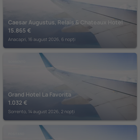
Caesar Augustus, Relais & Chateaux Hotel
15.865
€
Anacapri, 16 august 2026, 6 nopți
SORRENTO
Grand Hotel La Favorita
1.032
€
Sorrento, 14 august 2026, 2 nopți
POSITANO