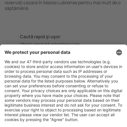
rezervați cazare în Massa Lubrense pentru mai mult de o
săptămână.
Caută rapid şi uşor
Ofertă adaptată aşteptărilor tale.
Planifică ȋn siguranţă
Rezervare fără griji cu opțiune gratuită de anulare.
Economiseşte mai mult
Prețuri atractive și oferte speciale pentru utilizatorii
conectați.
Cazarea preferată
Alege din peste 1,3 mil. de opţiuni: hoteluri, cabane,
apartamente și altele.