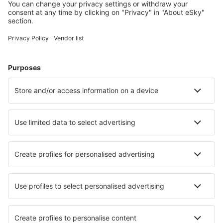
Cele mai căutate cazări de către utilizatorii eSky
Cazare în Italia - Orașe populare
Cazare în Roma
Cazare în Palermo
Cazare în Florenţa
Cazare în Milano
Cazare în Napoli
Cazare în Riva del Garda
Cazare în Tropea
Cazare în Montepulciano
Cazare în Martina Franca
Cazare în Ravenna
Cele mai bune locuri de cazare - orașe
Cazare în Doogort
Cazare în Goldendale