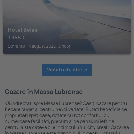
Hotel Belair
1.355
€
Sorrento, 14 august 2026, 2 nopți
Vedeţi alte oferte
Cazare în Massa Lubrense
Vă ȋndreptaţi spre Massa Lubrense? Găsiți cazare pentru
fiecare buget şi pentru nevoi variate. Puteți beneficia de
proprietăți spațioase, dotate cu tot confortul, cu
numeroase facilități, precum și de pensiuni ieftine
pentru a sta câteva zile în timpul unui city break. Cazarea
în Massa Lubrense este disponibilă în centrul orașului,