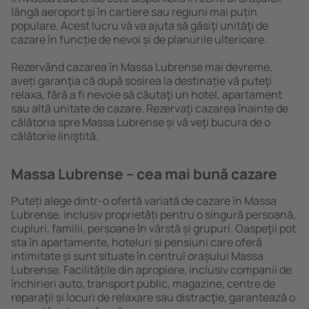
lângă aeroport și în cartiere sau regiuni mai puțin
populare. Acest lucru vă va ajuta să găsiţi unităţi de
cazare în funcție de nevoi și de planurile ulterioare.
Rezervând cazarea în Massa Lubrense mai devreme,
aveți garanţia că după sosirea la destinație vă puteţi
relaxa, fără a fi nevoie să căutaţi un hotel, apartament
sau altă unitate de cazare. Rezervaţi cazarea înainte de
călătoria spre Massa Lubrense și vă veţi bucura de o
călătorie liniştită.
Massa Lubrense – cea mai bună cazare
Puteți alege dintr-o ofertă variată de cazare în Massa
Lubrense, inclusiv proprietăți pentru o singură persoană,
cupluri, familii, persoane ȋn vârstă și grupuri. Oaspeţii pot
sta în apartamente, hoteluri și pensiuni care oferă
intimitate și sunt situate în centrul orașului Massa
Lubrense. Facilitățile din apropiere, inclusiv companii de
închirieri auto, transport public, magazine, centre de
reparaţii și locuri de relaxare sau distracţie, garantează o