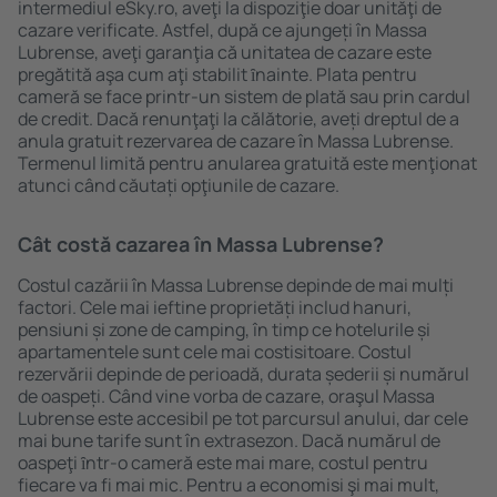
intermediul eSky.ro, aveţi la dispoziţie doar unităţi de
cazare verificate. Astfel, după ce ajungeți în Massa
Lubrense, aveţi garanţia că unitatea de cazare este
pregătită aşa cum aţi stabilit ȋnainte. Plata pentru
cameră se face printr-un sistem de plată sau prin cardul
de credit. Dacă renunţaţi la călătorie, aveți dreptul de a
anula gratuit rezervarea de cazare în Massa Lubrense.
Termenul limită pentru anularea gratuită este menţionat
atunci când căutați opţiunile de cazare.
Cât costă cazarea în Massa Lubrense?
Costul cazării în Massa Lubrense depinde de mai mulți
factori. Cele mai ieftine proprietăți includ hanuri,
pensiuni și zone de camping, în timp ce hotelurile și
apartamentele sunt cele mai costisitoare. Costul
rezervării depinde de perioadă, durata șederii și numărul
de oaspeți. Când vine vorba de cazare, oraşul Massa
Lubrense este accesibil pe tot parcursul anului, dar cele
mai bune tarife sunt în extrasezon. Dacă numărul de
oaspeţi ȋntr-o cameră este mai mare, costul pentru
fiecare va fi mai mic. Pentru a economisi şi mai mult,