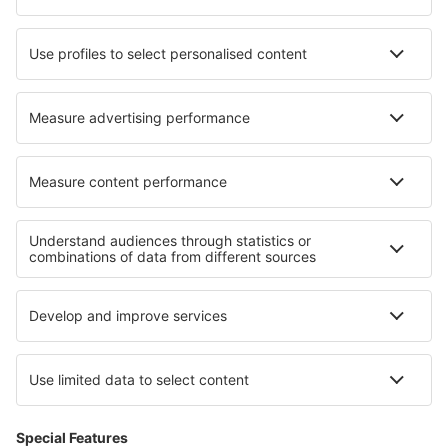
Cazare în Nybro
Cazare în Currillo
Cazare în Riel
Cazare în Poupehan
Cazare în Alajuela
Cazare în Kanal ob Soči
Cazare în Irvinestown
Cazare în Witteveen
Cele mai bune locuri de cazare - regiuni
Cazare in Friuli-Veneția Giulia
Cazare in Val Rendena
Cazare in Abruzzo
Cazare in Marche
Cazare in Val Gardena
Cazare in Texas
Cazare în Berchtesgaden
Cazare pe Insula Martinica
Cazare in Kefalonia
Cazare in Guvernoratul Sharqia