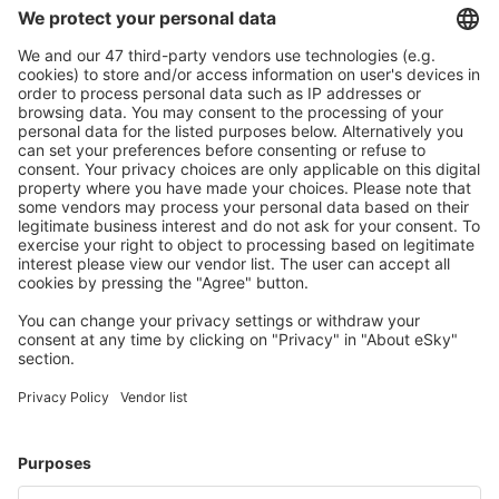
Caută rapid şi uşor
Ofertă adaptată aşteptărilor tale.
Planifică ȋn siguranţă
Rezervare fără griji cu opțiune gratuită de anulare.
Economiseşte mai mult
Prețuri atractive și oferte speciale pentru utilizatorii
conectați.
Cazarea preferată
Alege din peste 1,3 mil. de opţiuni: hoteluri, cabane,
apartamente și altele.
Cele mai căutate cazări de către utilizatorii eSky