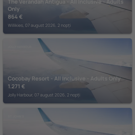
The Verandah Antigua - All Inclusive - Adults
Only
864
€
Willikies, 07 august 2026, 2 nopți
JOLLY HARBOUR
Cocobay Resort - All Inclusive - Adults Only
1.271
€
Jolly Harbour, 07 august 2026, 2 nopți
ST. JOHN'S