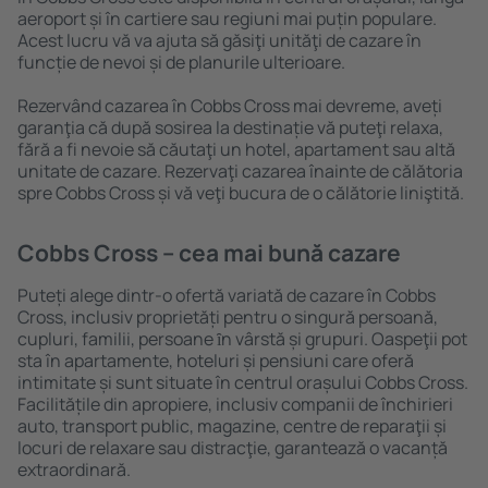
aeroport și în cartiere sau regiuni mai puțin populare.
Acest lucru vă va ajuta să găsiţi unităţi de cazare în
funcție de nevoi și de planurile ulterioare.
Rezervând cazarea în Cobbs Cross mai devreme, aveți
garanţia că după sosirea la destinație vă puteţi relaxa,
fără a fi nevoie să căutaţi un hotel, apartament sau altă
unitate de cazare. Rezervaţi cazarea înainte de călătoria
spre Cobbs Cross și vă veţi bucura de o călătorie liniştită.
Cobbs Cross – cea mai bună cazare
Puteți alege dintr-o ofertă variată de cazare în Cobbs
Cross, inclusiv proprietăți pentru o singură persoană,
cupluri, familii, persoane ȋn vârstă și grupuri. Oaspeţii pot
sta în apartamente, hoteluri și pensiuni care oferă
intimitate și sunt situate în centrul orașului Cobbs Cross.
Facilitățile din apropiere, inclusiv companii de închirieri
auto, transport public, magazine, centre de reparaţii și
locuri de relaxare sau distracţie, garantează o vacanță
extraordinară.