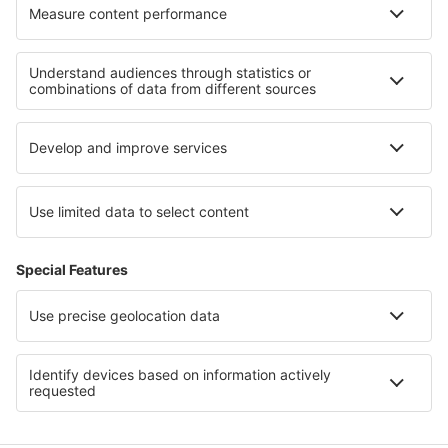
Cazare în Elatochori
Cazare în Kumbakonam
Cazare în Ang Sila
Cazare Antronapiana
Cele mai bune locuri de cazare - regiuni
Cazare în Antigua
Cazare in Santorini
Cazare În Brașov județul
Cazare in Millstatter See
Cazare in Vidin
Cazare in Lanzarote