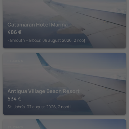
Catamaran Hotel Marina
486
€
Falmouth Harbour, 08 august 2026, 2 nopți
ST. JOHN'S
Antigua Village Beach Resort
534
€
St. John's, 07 august 2026, 2 nopți
ST. JOHN'S