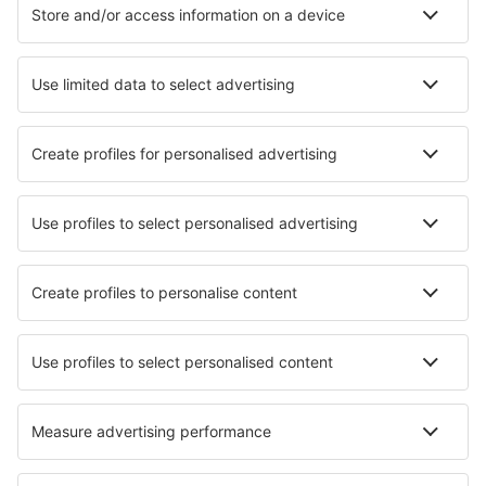
Cazare în Antigua și Barbuda - Orașe populare
Cazare în St. John's
Cazare în Jolly Harbour
Cazare în Falmouth Harbour
Cazare în English Harbour
Cazare în Fitches Creek
Cazare în Pattersons Dwelling House
Cazare în Bolans
Cazare în Dickenson Bay
Cazare în Saint Johnston Village
Cazare în Freetown
Cele mai bune locuri de cazare - orașe
Cazare în Drake Bay
Cazare în Mesteacăn
Cazare în Ceuti
Cazare în Sao Roque do Pico
Cazare în Farellones
Cazare în Eisenberg