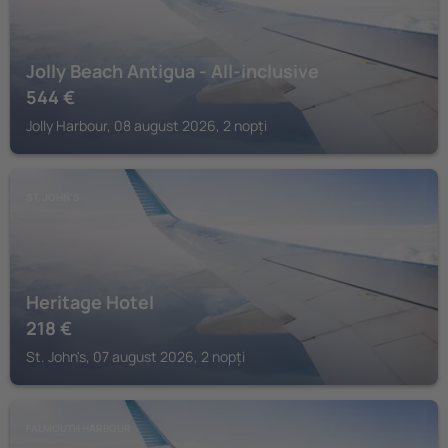
Jolly Beach Antigua - All-inclusive
544
€
Jolly Harbour, 08 august 2026, 2 nopți
ST. JOHN'S
Heritage Hotel
218
€
St. John's, 07 august 2026, 2 nopți
FALMOUTH HARBOUR