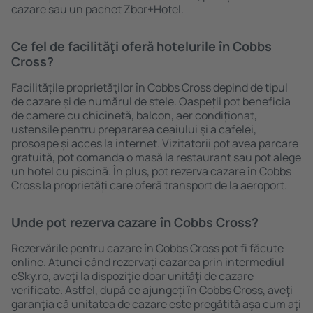
cazare sau un pachet Zbor+Hotel.
Ce fel de facilităţi oferă hotelurile în Cobbs
Cross?
Facilitățile proprietăţilor în Cobbs Cross depind de tipul
de cazare și de numărul de stele. Oaspeții pot beneficia
de camere cu chicinetă, balcon, aer condiționat,
ustensile pentru prepararea ceaiului şi a cafelei,
prosoape și acces la internet. Vizitatorii pot avea parcare
gratuită, pot comanda o masă la restaurant sau pot alege
un hotel cu piscină. În plus, pot rezerva cazare în Cobbs
Cross la proprietăți care oferă transport de la aeroport.
Unde pot rezerva cazare în Cobbs Cross?
Rezervările pentru cazare în Cobbs Cross pot fi făcute
online. Atunci când rezervați cazarea prin intermediul
eSky.ro, aveţi la dispoziţie doar unităţi de cazare
verificate. Astfel, după ce ajungeți în Cobbs Cross, aveţi
garanţia că unitatea de cazare este pregătită aşa cum aţi