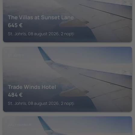
The Villas at Sunset Lane
645
€
St. John's, 08 august 2026, 2 nopți
ST. JOHN'S
Trade Winds Hotel
484
€
St. John's, 08 august 2026, 2 nopți
JOLLY HARBOUR