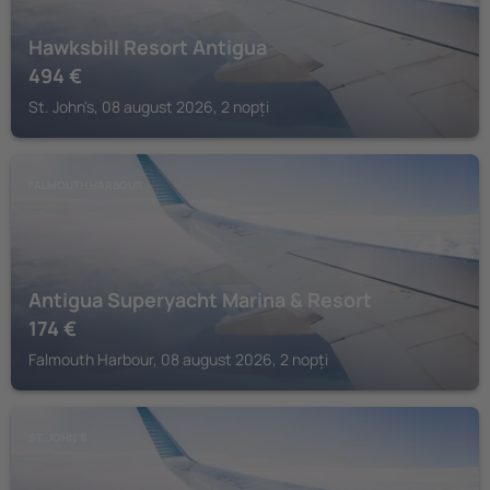
Hawksbill Resort Antigua
494
€
St. John's, 08 august 2026, 2 nopți
FALMOUTH HARBOUR
Antigua Superyacht Marina & Resort
174
€
Falmouth Harbour, 08 august 2026, 2 nopți
ST. JOHN'S