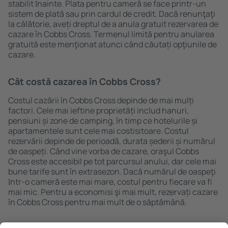
stabilit ȋnainte. Plata pentru cameră se face printr-un
sistem de plată sau prin cardul de credit. Dacă renunţaţi
la călătorie, aveți dreptul de a anula gratuit rezervarea de
cazare în Cobbs Cross. Termenul limită pentru anularea
gratuită este menţionat atunci când căutați opţiunile de
cazare.
Cât costă cazarea în Cobbs Cross?
Costul cazării în Cobbs Cross depinde de mai mulți
factori. Cele mai ieftine proprietăți includ hanuri,
pensiuni și zone de camping, în timp ce hotelurile și
apartamentele sunt cele mai costisitoare. Costul
rezervării depinde de perioadă, durata șederii și numărul
de oaspeți. Când vine vorba de cazare, oraşul Cobbs
Cross este accesibil pe tot parcursul anului, dar cele mai
bune tarife sunt în extrasezon. Dacă numărul de oaspeţi
ȋntr-o cameră este mai mare, costul pentru fiecare va fi
mai mic. Pentru a economisi şi mai mult, rezervați cazare
în Cobbs Cross pentru mai mult de o săptămână.