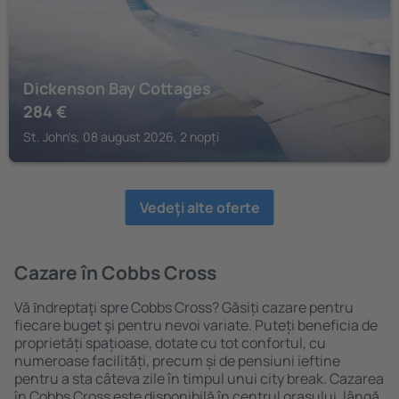
Dickenson Bay Cottages
284
€
St. John's, 08 august 2026, 2 nopți
Vedeţi alte oferte
Cazare în Cobbs Cross
Vă ȋndreptaţi spre Cobbs Cross? Găsiți cazare pentru
fiecare buget şi pentru nevoi variate. Puteți beneficia de
proprietăți spațioase, dotate cu tot confortul, cu
numeroase facilități, precum și de pensiuni ieftine
pentru a sta câteva zile în timpul unui city break. Cazarea
în Cobbs Cross este disponibilă în centrul orașului, lângă