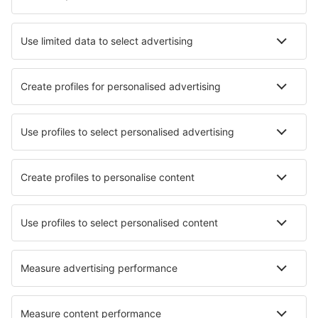
Hoteluri în Punta del Este
Hoteluri în Piriapolis
Hoteluri în Punta Del Diablo
Hoteluri în Sarandi Grande
Hoteluri în Cabo Polonio
Hoteluri în Barra de Valizas
Hoteluri în Barra de Maldonado
Hoteluri în Scavino
Cele mai bune hoteluri - orașe
Hoteluri în Donzdorf
Hoteluri în Watkins Glen
Hoteluri în Le Meux
Hoteluri în Vogar
Hoteluri în Nigran
Hoteluri în Primor'ye
Hoteluri în Wallingford
Hoteluri în Heino
Hoteluri în El Salto
Hoteluri în Puerto Galera
Cele mai bune hoteluri - regiuni