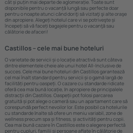
cât și puțin mai departe de aglomerație. Toate sunt
disponibile pentru o vacanță lungă sau perfecte doar
pentru o noapte atunci când doriţi să vizitaţi şi alte oraşe
din apropiere. Alegeți hotelul care vi se potriveşte și
începeți să vă faceți bagajele pentru o vacanţă sau
călătorie de afaceri!
Castillos – cele mai bune hoteluri
O varietate de servicii și o locație atractivă sunt câteva
dintre elementele cheie ale unui hotel All-Inclusive de
succes. Cele mai bune hoteluri din Castillos garantează
cel mai înalt standard pentru servicii și o gamă largă de
facilități pentru oaspeți. O cazare cu standarde ridicate
oferă cea mai bună locație, ȋn apropiere de principalele
distracţii din Castillos. Oaspeții pot folosi parcarea
gratuită și pot alege o cameră sau un apartament care să
corespundă perfect nevoilor lor. Este posibil ca hotelurile
cu standarde ȋnalte să ofere un meniu variabil, zone de
wellness precum spa și fitness, și activități pentru copii.
Cea mai bună cazare în Castillos este o alegere perfectă
pentru cupluri, familii și persoane aflate în călătorie de