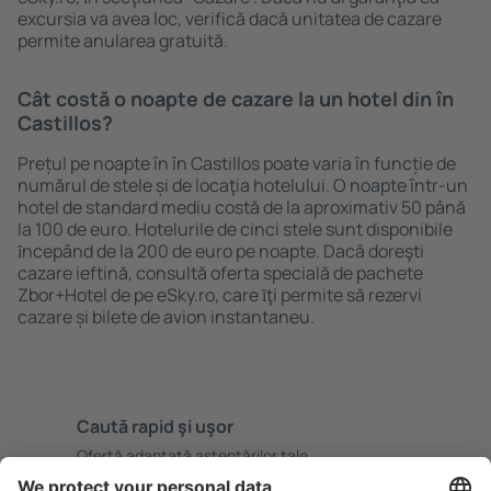
excursia va avea loc, verifică dacă unitatea de cazare
permite anularea gratuită.
Cât costă o noapte de cazare la un hotel din în
Castillos?
Prețul pe noapte în în Castillos poate varia în funcție de
numărul de stele și de locaţia hotelului. O noapte într-un
hotel de standard mediu costă de la aproximativ 50 până
la 100 de euro. Hotelurile de cinci stele sunt disponibile
ȋncepând de la 200 de euro pe noapte. Dacă doreşti
cazare ieftină, consultă oferta specială de pachete
Zbor+Hotel de pe eSky.ro, care ȋţi permite să rezervi
cazare și bilete de avion instantaneu.
Caută rapid şi uşor
Ofertă adaptată aşteptărilor tale.