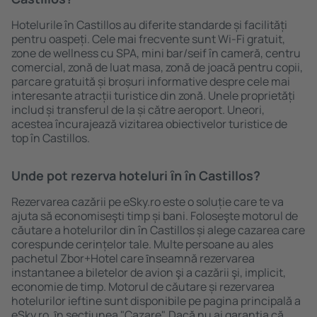
Hotelurile în Castillos au diferite standarde și facilități
pentru oaspeți. Cele mai frecvente sunt Wi-Fi gratuit,
zone de wellness cu SPA, mini bar/seif în cameră, centru
comercial, zonă de luat masa, zonă de joacă pentru copii,
parcare gratuită și broșuri informative despre cele mai
interesante atracții turistice din zonă. Unele proprietăți
includ și transferul de la și către aeroport. Uneori,
acestea încurajează vizitarea obiectivelor turistice de
top în Castillos.
Unde pot rezerva hoteluri ȋn în Castillos?
Rezervarea cazării pe eSky.ro este o soluție care te va
ajuta să economiseşti timp și bani. Foloseşte motorul de
căutare a hotelurilor din în Castillos și alege cazarea care
corespunde cerințelor tale. Multe persoane au ales
pachetul Zbor+Hotel care ȋnseamnă rezervarea
instantanee a biletelor de avion şi a cazării şi, implicit,
economie de timp. Motorul de căutare și rezervarea
hotelurilor ieftine sunt disponibile pe pagina principală a
eSky.ro, ȋn secţiunea "Cazare". Dacă nu ai garanţia că