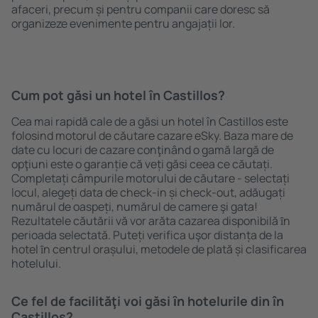
afaceri, precum și pentru companii care doresc să
organizeze evenimente pentru angajații lor.
Cum pot găsi un hotel în Castillos?
Cea mai rapidă cale de a găsi un hotel în Castillos este
folosind motorul de căutare cazare eSky. Baza mare de
date cu locuri de cazare conţinând o gamă largă de
opţiuni este o garanție că veți găsi ceea ce căutați.
Completați câmpurile motorului de căutare - selectați
locul, alegeți data de check-in și check-out, adăugați
numărul de oaspeți, numărul de camere şi gata!
Rezultatele căutării vă vor arăta cazarea disponibilă ȋn
perioada selectată. Puteți verifica uşor distanța de la
hotel ȋn centrul orașului, metodele de plată și clasificarea
hotelului.
Ce fel de facilităţi voi găsi ȋn hotelurile din în
Castillos?