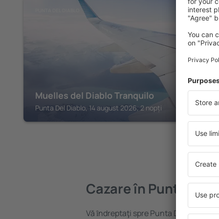
PUNTA DEL DIABLO
Muelles del Diablo Tranquilo
Punta Del Diablo, 14 august 2026, 2 nopți
Cazare în Punta Del 
Vă ȋndreptaţi spre Punta Del Diablo? 