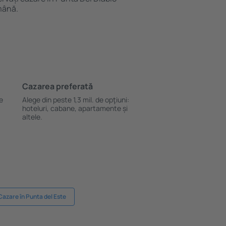
mână.
Cazarea preferată
le
Alege din peste 1,3 mil. de opţiuni:
hoteluri, cabane, apartamente și
altele.
Cazare în Punta del Este