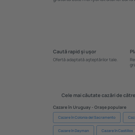
Caută rapid şi uşor
Pl
Ofertă adaptată aşteptărilor tale.
Re
gr
Cele mai căutate cazări de către 
Cazare în Uruguay - Orașe populare
Cazare în Colonia del Sacramento
Caz
Cazare în Dayman
Cazare în Castillos