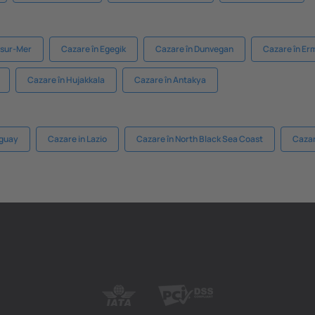
-sur-Mer
Cazare în Egegik
Cazare în Dunvegan
Cazare în Er
Cazare în Hujakkala
Cazare în Antakya
uguay
Cazare in Lazio
Cazare în North Black Sea Coast
Cazar