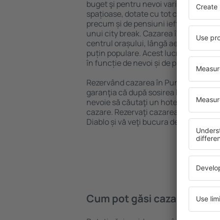
buget şi pentru nevoi variate. Puteți 
spațioase, dotate cu tot confortul, cu
precum și de pensiuni ieftine pentru a
unui city break. Cazarea în Punta Del 
centrul orașului, lângă aeroport și în 
puțin populare. Acest lucru vă va ajut
în funcție de nevoi și de planurile ulte
Rezervând cazarea în Punta Del Diabl
garanţia că după sosirea la destinație 
nevoie să căutaţi un hotel, apartamen
cazare. Rezervaţi cazarea înainte de 
Diablo și vă veţi bucura de o călătorie l
Cum pot găsi cazare în Pun