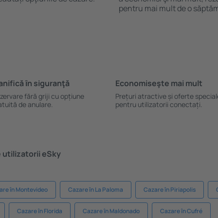
pentru mai mult de o săptă
anifică ȋn siguranţă
Economiseşte mai mult
zervare fără griji cu opțiune
Prețuri atractive și oferte specia
atuită de anulare.
pentru utilizatorii conectați.
utilizatorii eSky
are în Montevideo
Cazare în La Paloma
Cazare în Piriapolis
Cazare în Florida
Cazare în Maldonado
Cazare în Cufré