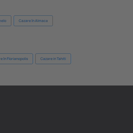
melo
Cazare în Almaca
e în Florianopolis
Cazare in Tahiti