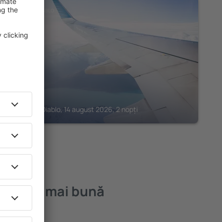
PUNTA DEL DIABLO
Ancora
Punta Del Diablo, 14 august 2026, 2 nopți
o – cea mai bună