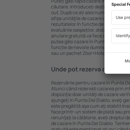
Puteți găsi rapid cazare în Punta Del 
căutare. Introduceți destinația și dat
out. După ce ați ales numărul de per
afișa unităţile de cazare disponibile î
rezultatelor în funcție de tipul proprie
evaluările oaspeților, distanța față d
anulare gratuită va face căutarea mul
putea găsi cazare în Punta Del Diablo
funcție de nevoile dumneavoastră, pu
sau un pachet Zbor+Hotel.
Unde pot rezerva cazare în
Rezervările pentru cazare în Punta Del
Atunci când rezervați cazarea prin int
dispoziţie doar unităţi de cazare verif
ajungeți în Punta Del Diablo, aveţi ga
este pregătită aşa cum aţi stabilit ȋn
face printr-un sistem de plată sau pri
renunţaţi la călătorie, aveți dreptul d
de cazare în Punta Del Diablo. Terme
gratuită este menţionat atunci când c