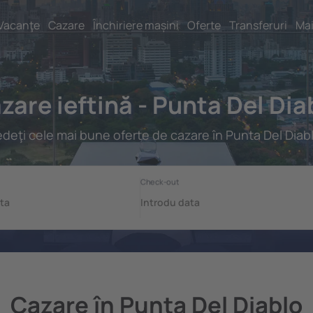
Vacanţe
Cazare
Închiriere mașini
Oferte
Transferuri
Mai
zare ieftină - Punta Del Dia
deţi cele mai bune oferte de cazare în Punta Del Diab
Cazare în Punta Del Diablo