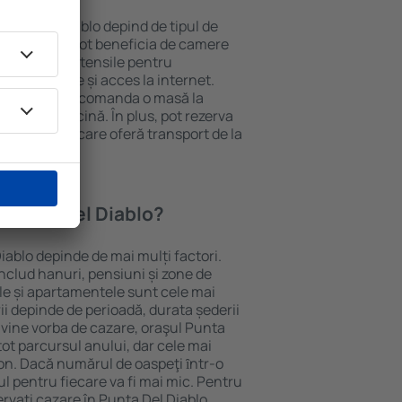
 Punta Del Diablo depind de tipul de
e. Oaspeții pot beneficia de camere
ndiționat, ustensile pentru
lei, prosoape și acces la internet.
 gratuită, pot comanda o masă la
otel cu piscină. În plus, pot rezerva
 proprietăți care oferă transport de la
 Punta Del Diablo?
Diablo depinde de mai mulți factori.
includ hanuri, pensiuni și zone de
le și apartamentele sunt cele mai
ii depinde de perioadă, durata șederii
 vine vorba de cazare, oraşul Punta
tot parcursul anului, dar cele mai
zon. Dacă numărul de oaspeţi ȋntr-o
l pentru fiecare va fi mai mic. Pentru
ervați cazare în Punta Del Diablo