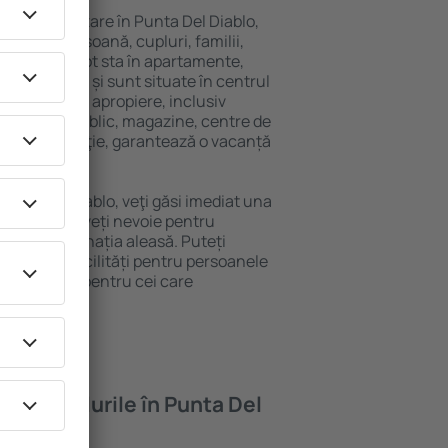
ariată de cazare în Punta Del Diablo,
 singură persoană, cupluri, familii,
i. Oaspeţii pot sta în apartamente,
ră intimitate și sunt situate în centrul
cilitățile din apropiere, inclusiv
 transport public, magazine, centre de
re sau distracţie, garantează o vacanță
Punta Del Diablo, veţi găsi imediat una
găsi tot ce aveți nevoie pentru
ceri la destinația aleasă. Puteți
Diablo cu facilități pentru persoanele
ii, precum și pentru cei care
ompanie.
oferă hotelurile în Punta Del