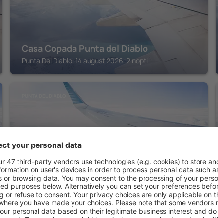
Casa Copada Punta del Diablo
Punta Del Diablo, 14 august 2026, 2 nopți
PUNTA DEL DIABLO
Posada Mar Azul vista al mar
Punta Del Diablo, 14 august 2026, 2 nopți