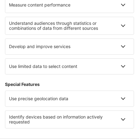
Cele mai bune locuri de cazare - regiuni
Cazare în Coasta Amalfi
Cazare in Apulia
Cazare in Sicilia
Cazare în Riviera Veneţiană
Cazare in Val di Sole
Cazare in Guvernoratul Qena
Cazare în Swakopmund
Cazare in Nassfeld - Pressegersee
Cazare in Parcul Național Camdeboo
Cazare în Oltenia