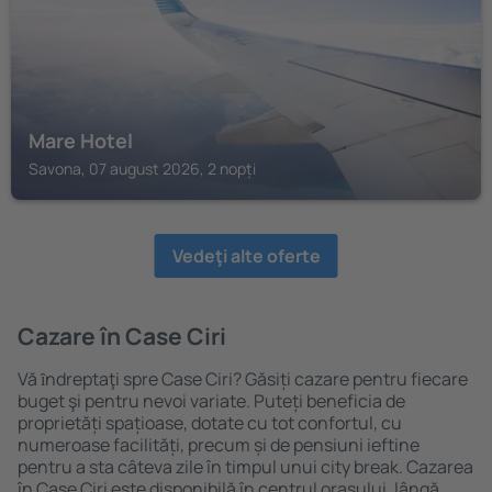
Mare Hotel
Savona, 07 august 2026, 2 nopți
Vedeţi alte oferte
Cazare în Case Ciri
Vă ȋndreptaţi spre Case Ciri? Găsiți cazare pentru fiecare
buget şi pentru nevoi variate. Puteți beneficia de
proprietăți spațioase, dotate cu tot confortul, cu
numeroase facilități, precum și de pensiuni ieftine
pentru a sta câteva zile în timpul unui city break. Cazarea
în Case Ciri este disponibilă în centrul orașului, lângă