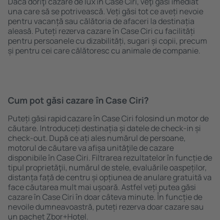
Dacă doriţi cazare de lux în Case Ciri, veţi găsi imediat
una care să se potrivească. Veți găsi tot ce aveți nevoie
pentru vacanță sau călătoria de afaceri la destinația
aleasă. Puteți rezerva cazare în Case Ciri cu facilități
pentru persoanele cu dizabilități, sugari și copii, precum
și pentru cei care călătoresc cu animale de companie.
Cum pot găsi cazare în Case Ciri?
Puteți găsi rapid cazare în Case Ciri folosind un motor de
căutare. Introduceți destinația și datele de check-in și
check-out. După ce ați ales numărul de persoane,
motorul de căutare va afișa unităţile de cazare
disponibile în Case Ciri. Filtrarea rezultatelor în funcție de
tipul proprietăţii, numărul de stele, evaluările oaspeților,
distanța față de centru și opțiunea de anulare gratuită va
face căutarea mult mai ușoară. Astfel veți putea găsi
cazare în Case Ciri în doar câteva minute. În funcție de
nevoile dumneavoastră, puteți rezerva doar cazare sau
un pachet Zbor+Hotel.