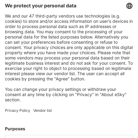
Caută rapid şi uşor
Ofertă adaptată aşteptărilor tale.
Planifică ȋn siguranţă
Rezervare fără griji cu opțiune gratuită de anulare.
Economiseşte mai mult
Prețuri atractive și oferte speciale pentru utilizatorii
conectați.
Cazarea preferată
Alege din peste 1,3 mil. de opţiuni: hoteluri, cabane,
apartamente și altele.
Cele mai căutate cazări de către utilizatorii eSky
Cazare în Italia - Orașe populare