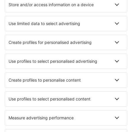
Cazare în Napoli
Cazare în Roma
Cazare în Florenţa
Cazare în Palermo
Cazare în Milano
Cazare în Matera
Cazare în Grado
Cazare în Viterbo
Cazare în Capo Testa
Cazare în Manduria
Cele mai bune locuri de cazare - orașe
Cazare în Saint-Cesaire
Cazare în Waitati
Cazare Corrimony
Cazare în Rotterdam
Cazare în Geldermalsen
Cazare în Willerzell
Cazare în Sodus
Cazare în Erlensee
Cazare Chatham
Cazare în Hampton