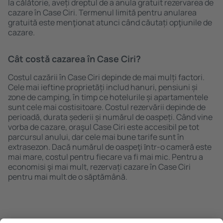
la călătorie, aveți dreptul de a anula gratuit rezervarea de
cazare în Case Ciri. Termenul limită pentru anularea
gratuită este menţionat atunci când căutați opţiunile de
cazare.
Cât costă cazarea în Case Ciri?
Costul cazării în Case Ciri depinde de mai mulți factori.
Cele mai ieftine proprietăți includ hanuri, pensiuni și
zone de camping, în timp ce hotelurile și apartamentele
sunt cele mai costisitoare. Costul rezervării depinde de
perioadă, durata șederii și numărul de oaspeți. Când vine
vorba de cazare, oraşul Case Ciri este accesibil pe tot
parcursul anului, dar cele mai bune tarife sunt în
extrasezon. Dacă numărul de oaspeţi ȋntr-o cameră este
mai mare, costul pentru fiecare va fi mai mic. Pentru a
economisi şi mai mult, rezervați cazare în Case Ciri
pentru mai mult de o săptămână.