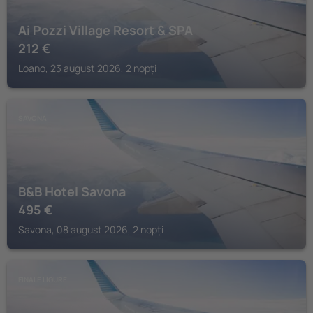
Ai Pozzi Village Resort & SPA
212
€
Loano, 23 august 2026, 2 nopți
SAVONA
B&B Hotel Savona
495
€
Savona, 08 august 2026, 2 nopți
FINALE LIGURE