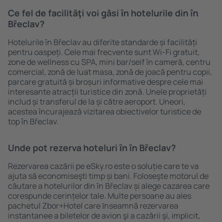
Ce fel de facilităţi voi găsi ȋn hotelurile din în
Břeclav?
Hotelurile în Břeclav au diferite standarde și facilități
pentru oaspeți. Cele mai frecvente sunt Wi-Fi gratuit,
zone de wellness cu SPA, mini bar/seif în cameră, centru
comercial, zonă de luat masa, zonă de joacă pentru copii,
parcare gratuită și broșuri informative despre cele mai
interesante atracții turistice din zonă. Unele proprietăți
includ și transferul de la și către aeroport. Uneori,
acestea încurajează vizitarea obiectivelor turistice de
top în Břeclav.
Unde pot rezerva hoteluri ȋn în Břeclav?
Rezervarea cazării pe eSky.ro este o soluție care te va
ajuta să economiseşti timp și bani. Foloseşte motorul de
căutare a hotelurilor din în Břeclav și alege cazarea care
corespunde cerințelor tale. Multe persoane au ales
pachetul Zbor+Hotel care ȋnseamnă rezervarea
instantanee a biletelor de avion şi a cazării şi, implicit,