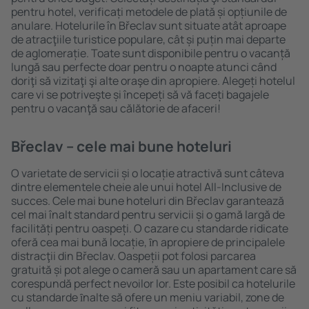
pentru hotel, verificați metodele de plată și opțiunile de
anulare. Hotelurile în Břeclav sunt situate atât aproape
de atracţiile turistice populare, cât și puțin mai departe
de aglomerație. Toate sunt disponibile pentru o vacanță
lungă sau perfecte doar pentru o noapte atunci când
doriţi să vizitaţi şi alte oraşe din apropiere. Alegeți hotelul
care vi se potriveşte și începeți să vă faceți bagajele
pentru o vacanţă sau călătorie de afaceri!
Břeclav – cele mai bune hoteluri
O varietate de servicii și o locație atractivă sunt câteva
dintre elementele cheie ale unui hotel All-Inclusive de
succes. Cele mai bune hoteluri din Břeclav garantează
cel mai înalt standard pentru servicii și o gamă largă de
facilități pentru oaspeți. O cazare cu standarde ridicate
oferă cea mai bună locație, ȋn apropiere de principalele
distracţii din Břeclav. Oaspeții pot folosi parcarea
gratuită și pot alege o cameră sau un apartament care să
corespundă perfect nevoilor lor. Este posibil ca hotelurile
cu standarde ȋnalte să ofere un meniu variabil, zone de