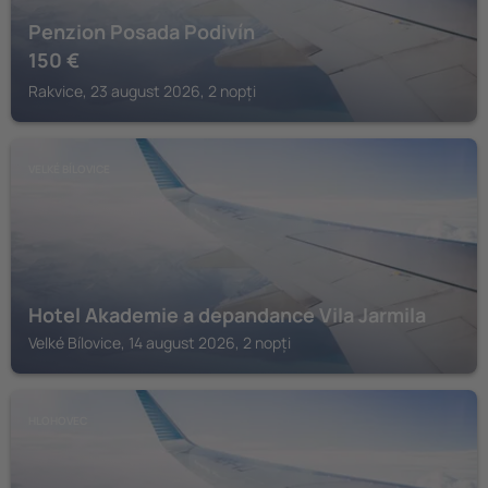
Penzion Posada Podivín
150
€
Rakvice, 23 august 2026, 2 nopți
VELKÉ BÍLOVICE
Hotel Akademie a depandance Vila Jarmila
Velké Bílovice, 14 august 2026, 2 nopți
HLOHOVEC