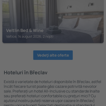
Veltlin Bed & Wine
Valtice, 14 august 2026, 2 nopți
Vedeţi alte oferte
Hoteluri în Břeclav
Există o varietate de hoteluri disponibile în Břeclav, astfel
încât fiecare turist poate găsi cazare potrivită nevoilor
sale. Preferați un hotel All-Inclusive cu standarde ȋnalte
sau preferați hoteluri confortabile cu preţuri mici? Cu
ajutorul nostru puteți rezerva uşor cazare în Břeclav}
pentru orice buget! Selectați destinația şi standardul