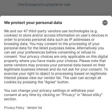
Ofertă adaptată aşteptărilor tale.
Planifică ȋn siguranţă
Rezervare fără griji cu opțiune gratuită de anulare.
Economiseşte mai mult
Prețuri atractive și oferte speciale pentru utilizatorii
conectați.
Cazarea preferată
Alege din peste 1,3 mil. de opţiuni: hoteluri, cabane,
apartamente și altele.
Cele mai căutate hoteluri de către utilizatorii eSky
Hoteluri în Cehia - Orașe populare