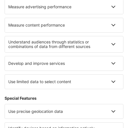
Cele mai bune hoteluri - regiuni
Hoteluri în West Bohemian spa triangle
Hoteluri in Vysocina
Hoteluri în Cehia
Hoteluri in Moravian Slovakia
Hoteluri în Chrudimsko - Hlinecko
Hoteluri in Eastern Rhodopes
Hoteluri in Costa de Valencia
Hoteluri în Flachau
Hoteluri în Barbados
Hoteluri in Tambopata