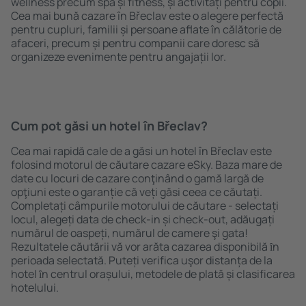
wellness precum spa și fitness, și activități pentru copii.
Cea mai bună cazare în Břeclav este o alegere perfectă
pentru cupluri, familii și persoane aflate în călătorie de
afaceri, precum și pentru companii care doresc să
organizeze evenimente pentru angajații lor.
Cum pot găsi un hotel în Břeclav?
Cea mai rapidă cale de a găsi un hotel în Břeclav este
folosind motorul de căutare cazare eSky. Baza mare de
date cu locuri de cazare conţinând o gamă largă de
opţiuni este o garanție că veți găsi ceea ce căutați.
Completați câmpurile motorului de căutare - selectați
locul, alegeți data de check-in și check-out, adăugați
numărul de oaspeți, numărul de camere şi gata!
Rezultatele căutării vă vor arăta cazarea disponibilă ȋn
perioada selectată. Puteți verifica uşor distanța de la
hotel ȋn centrul orașului, metodele de plată și clasificarea
hotelului.