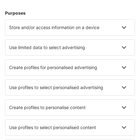
Hoteluri în Ostrava
Hoteluri în Cesky Krumlov
Hoteluri în Praga
Hoteluri în Brno
Hoteluri în Karlovy Vary
Hoteluri în Pardubice
Hoteluri în Telc
Hoteluri în Novosedly
Hoteluri în Stráž nad Nežárkou
Hoteluri în Valtice
Cele mai bune hoteluri - orașe
Hoteluri în Anchorville
Hoteluri în Kilbrittain
Hoteluri în Reynoldsburg
Hoteluri în Coppenbrugge
Hoteluri în Mianzhu
Hoteluri în Sesto San Giovanni
Hoteluri Urbe
Hoteluri în Kengeja
Hoteluri în Te Rapa
Hoteluri în Conchillas