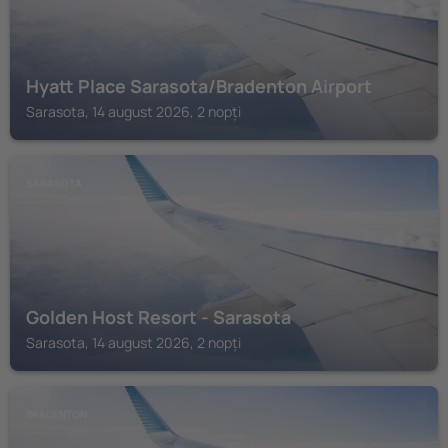
Hyatt Place Sarasota/Bradenton Airport
Sarasota, 14 august 2026, 2 nopți
SARASOTA
Golden Host Resort - Sarasota
Sarasota, 14 august 2026, 2 nopți
BRADENTON