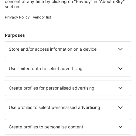
Cele mai căutate cazări de către utilizatorii eSky
Cazare în Statele Unite ale Americii - Orașe populare
Cazare în Sevierville
Cazare în Myrtle Beach
Cazare în Panama City Beach
Cazare în Davenport
Cazare în Kissimmee
Cazare în Denver
Cazare în New Braunfels
Cazare în Huntington Beach
Cazare în Santa Fe
Cazare în Houston
Cele mai bune locuri de cazare - orașe
Cazare în Masueco
Cazare în Escorca
Cazare în Karaka
Cazare în Mesorópi
Cazare Atalaia