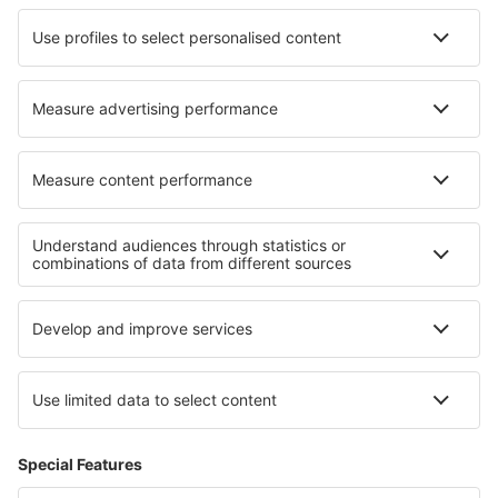
Cazare în Graaff Reinet
Cazare în Nendaz
Cazare în Alifu Dhaalu Atoll
Cazare în Pasłęk
Cazare în Saint James
Cele mai bune locuri de cazare - regiuni
Cazare in Illinois
Cazare in Pennsylvania
Cazare in Parcul Național Canyonlands
Cazare la Parcul Național Yosemite
Cazare în Florida Keys
Cazare in Lesbos
Cazare in Pazargik
Cazare in Sonora
Cazare in Lefkada
Cazare în Kladske borderlands