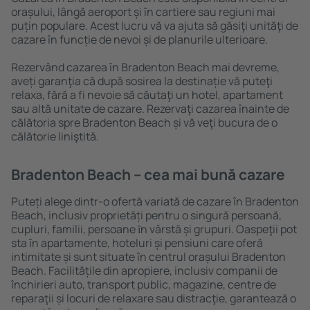
orașului, lângă aeroport și în cartiere sau regiuni mai
puțin populare. Acest lucru vă va ajuta să găsiţi unităţi de
cazare în funcție de nevoi și de planurile ulterioare.
Rezervând cazarea în Bradenton Beach mai devreme,
aveți garanţia că după sosirea la destinație vă puteţi
relaxa, fără a fi nevoie să căutaţi un hotel, apartament
sau altă unitate de cazare. Rezervaţi cazarea înainte de
călătoria spre Bradenton Beach și vă veţi bucura de o
călătorie liniştită.
Bradenton Beach – cea mai bună cazare
Puteți alege dintr-o ofertă variată de cazare în Bradenton
Beach, inclusiv proprietăți pentru o singură persoană,
cupluri, familii, persoane ȋn vârstă și grupuri. Oaspeţii pot
sta în apartamente, hoteluri și pensiuni care oferă
intimitate și sunt situate în centrul orașului Bradenton
Beach. Facilitățile din apropiere, inclusiv companii de
închirieri auto, transport public, magazine, centre de
reparaţii și locuri de relaxare sau distracţie, garantează o