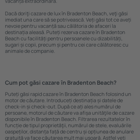
vacanță extraordinară.
Dacă doriţi cazare de lux în Bradenton Beach, veţi găsi
imediat una care să se potrivească. Veți găsi tot ce aveți
nevoie pentru vacanță sau călătoria de afaceri la
destinația aleasă. Puteți rezerva cazare în Bradenton
Beach cu facilități pentru persoanele cu dizabilități,
sugari și copii, precum și pentru cei care călătoresc cu
animale de companie.
Cum pot găsi cazare în Bradenton Beach?
Puteți găsi rapid cazare în Bradenton Beach folosind un
motor de căutare. Introduceți destinația și datele de
check-in și check-out. După ce ați ales numărul de
persoane, motorul de căutare va afișa unităţile de cazare
disponibile în Bradenton Beach. Filtrarea rezultatelor în
funcție de tipul proprietăţii, numărul de stele, evaluările
oaspeților, distanța față de centru și opțiunea de anulare
gratuită va face căutarea mult mai ușoară. Astfel veți