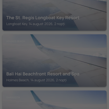
The St. Regis Longboat Key Resort
Longboat Key, 14 august 2026, 2 nopți
HOLMES BEACH
Bali Hai Beachfront Resort and Spa
Holmes Beach, 14 august 2026, 2 nopți
SARASOTA