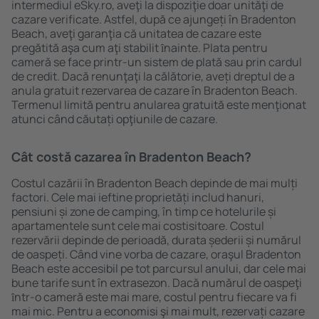
intermediul eSky.ro, aveţi la dispoziţie doar unităţi de
cazare verificate. Astfel, după ce ajungeți în Bradenton
Beach, aveţi garanţia că unitatea de cazare este
pregătită aşa cum aţi stabilit ȋnainte. Plata pentru
cameră se face printr-un sistem de plată sau prin cardul
de credit. Dacă renunţaţi la călătorie, aveți dreptul de a
anula gratuit rezervarea de cazare în Bradenton Beach.
Termenul limită pentru anularea gratuită este menţionat
atunci când căutați opţiunile de cazare.
Cât costă cazarea în Bradenton Beach?
Costul cazării în Bradenton Beach depinde de mai mulți
factori. Cele mai ieftine proprietăți includ hanuri,
pensiuni și zone de camping, în timp ce hotelurile și
apartamentele sunt cele mai costisitoare. Costul
rezervării depinde de perioadă, durata șederii și numărul
de oaspeți. Când vine vorba de cazare, oraşul Bradenton
Beach este accesibil pe tot parcursul anului, dar cele mai
bune tarife sunt în extrasezon. Dacă numărul de oaspeţi
ȋntr-o cameră este mai mare, costul pentru fiecare va fi
mai mic. Pentru a economisi şi mai mult, rezervați cazare