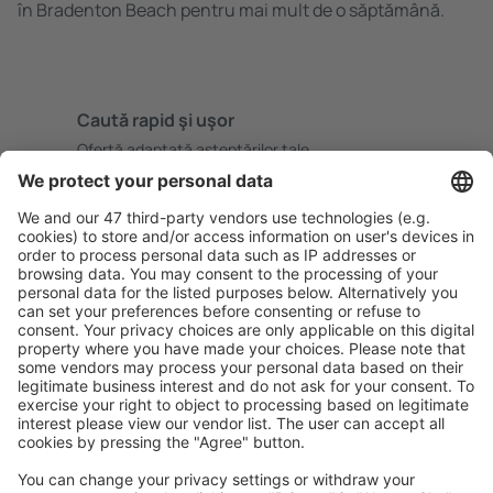
în Bradenton Beach pentru mai mult de o săptămână.
Caută rapid şi uşor
Ofertă adaptată aşteptărilor tale.
Planifică ȋn siguranţă
Rezervare fără griji cu opțiune gratuită de anulare.
Economiseşte mai mult
Prețuri atractive și oferte speciale pentru utilizatorii
conectați.
Cazarea preferată
Alege din peste 1,3 mil. de opţiuni: hoteluri, cabane,
apartamente și altele.