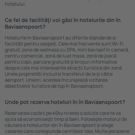
hotelului.
Ce fel de facilităţi voi găsi ȋn hotelurile din în
Baviaanspoort?
Hotelurile în Baviaanspoort au diferite standarde și
facilități pentru oaspeți. Cele mai frecvente sunt Wi-Fi
gratuit, zone de wellness cu SPA, mini bar/seif în cameră,
centru comercial, zonă de luat masa, zonă de joacă
pentru copii, parcare gratuită și broșuri informative
despre cele mai interesante atracții turistice din zonă.
Unele proprietăți includ și transferul de la și către
aeroport. Uneori, acestea încurajează vizitarea
obiectivelor turistice de top în Baviaanspoort.
Unde pot rezerva hoteluri ȋn în Baviaanspoort?
Rezervarea cazării pe eSky.ro este o soluție care te va
ajuta să economiseşti timp și bani. Foloseşte motorul de
căutare a hotelurilor din în Baviaanspoort și alege
cazarea care corespunde cerințelor tale. Multe persoane