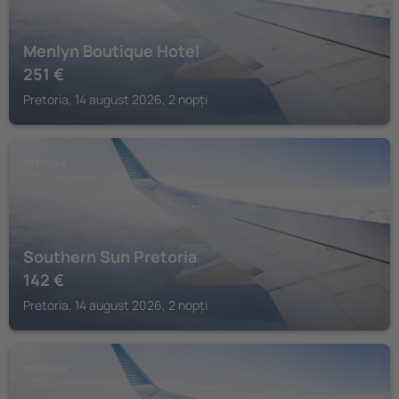
Menlyn Boutique Hotel
251
€
Pretoria, 14 august 2026, 2 nopți
PRETORIA
Southern Sun Pretoria
142
€
Pretoria, 14 august 2026, 2 nopți
PRETORIA