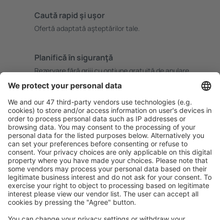
Caută rapid şi uşor
Ofertă adaptată aşteptărilor tale.
Planifică ȋn siguranţă
Rezervare fără griji cu opțiune gratuită de anulare.
Economiseşte mai mult
Prețuri atractive și oferte speciale pentru utilizatorii
conectați.
Cazarea preferată
Alege din peste 1,3 mil. de opţiuni: hoteluri, cabane,
apartamente și altele.
Cele mai căutate hoteluri de către utilizatorii eSky