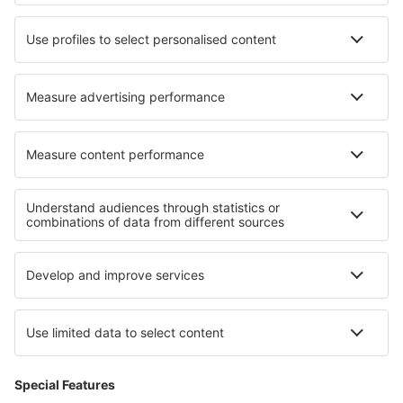
Hoteluri în Uchaux
Hoteluri în Pilot Point
Cele mai bune hoteluri - regiuni
Hoteluri in Manyeleti Game Reserve
Hoteluri in Walker Bay Nature Reserve
Hoteluri in Parcul Național Namaqua
Hoteluri in Thornybush Game Reserve
Hoteluri in Table Bay
Hoteluri în Terceira
Hoteluri in Delaware Beaches
Hoteluri in Pike's Peak
Hoteluri în Disneyland Paris
Hoteluri pe Insula Okinawa