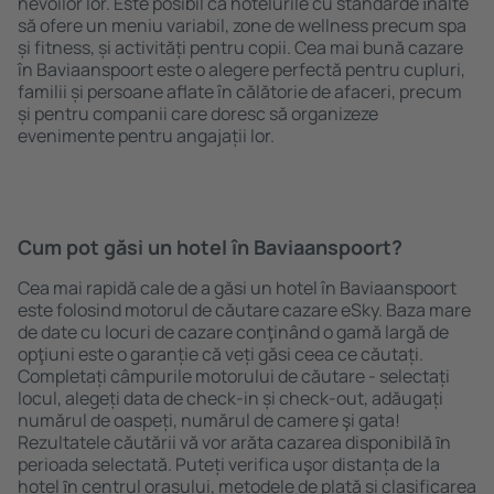
nevoilor lor. Este posibil ca hotelurile cu standarde ȋnalte
să ofere un meniu variabil, zone de wellness precum spa
și fitness, și activități pentru copii. Cea mai bună cazare
în Baviaanspoort este o alegere perfectă pentru cupluri,
familii și persoane aflate în călătorie de afaceri, precum
și pentru companii care doresc să organizeze
evenimente pentru angajații lor.
Cum pot găsi un hotel în Baviaanspoort?
Cea mai rapidă cale de a găsi un hotel în Baviaanspoort
este folosind motorul de căutare cazare eSky. Baza mare
de date cu locuri de cazare conţinând o gamă largă de
opţiuni este o garanție că veți găsi ceea ce căutați.
Completați câmpurile motorului de căutare - selectați
locul, alegeți data de check-in și check-out, adăugați
numărul de oaspeți, numărul de camere şi gata!
Rezultatele căutării vă vor arăta cazarea disponibilă ȋn
perioada selectată. Puteți verifica uşor distanța de la
hotel ȋn centrul orașului, metodele de plată și clasificarea