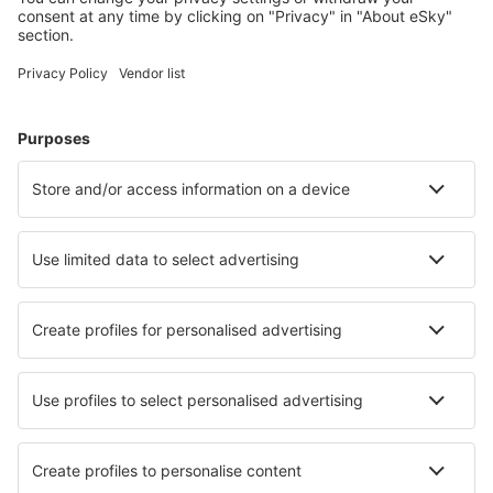
Hoteluri în Africa de Sud - Orașe populare
Hoteluri în Cape Town
Hoteluri în Johannesburg
Hoteluri în Margate
Hoteluri în Pretoria
Hoteluri în Sandton
Hoteluri în Elysium
Hoteluri în Salt Rock
Hoteluri în Graaff Reinet
Hoteluri în Colchester
Hoteluri în Piketberg
Cele mai bune hoteluri - orașe
Hoteluri în Juàzeiro
Hoteluri în Rathnew
Hoteluri în Haysville
Hoteluri Ahun
Hoteluri în Zuidoostbeemster
Hoteluri în Schauenstein
Hoteluri în Playa Blanca
Hoteluri în Lacrouzette