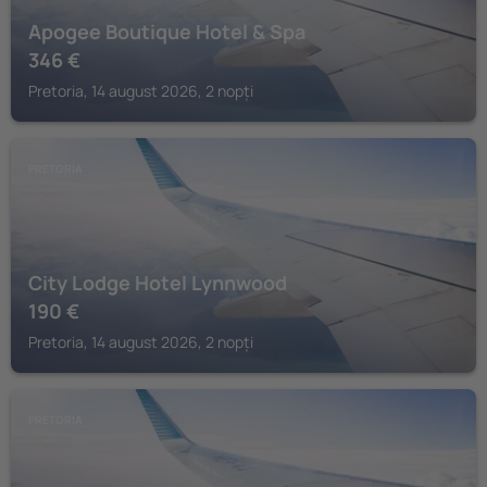
Apogee Boutique Hotel & Spa
346
€
Pretoria, 14 august 2026, 2 nopți
PRETORIA
City Lodge Hotel Lynnwood
190
€
Pretoria, 14 august 2026, 2 nopți
PRETORIA