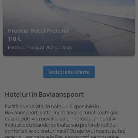
Premier Hotel Pretoria
118
€
Pretoria, 14 august 2026, 2 nopți
Vedeţi alte oferte
Hoteluri în Baviaanspoort
Există o varietate de hoteluri disponibile în
Baviaanspoort, astfel încât fiecare turist poate găsi
cazare potrivită nevoilor sale. Preferați un hotel All-
Inclusive cu standarde ȋnalte sau preferați hoteluri
confortabile cu preţuri mici? Cu ajutorul nostru puteți
rezerva uşor cazare în Baviaanspoort} pentru orice