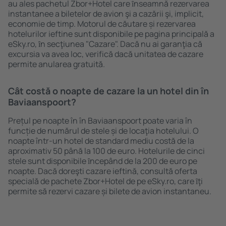
au ales pachetul Zbor+Hotel care ȋnseamnă rezervarea
instantanee a biletelor de avion şi a cazării şi, implicit,
economie de timp. Motorul de căutare și rezervarea
hotelurilor ieftine sunt disponibile pe pagina principală a
eSky.ro, ȋn secţiunea "Cazare". Dacă nu ai garanţia că
excursia va avea loc, verifică dacă unitatea de cazare
permite anularea gratuită.
Cât costă o noapte de cazare la un hotel din în
Baviaanspoort?
Prețul pe noapte în în Baviaanspoort poate varia în
funcție de numărul de stele și de locaţia hotelului. O
noapte într-un hotel de standard mediu costă de la
aproximativ 50 până la 100 de euro. Hotelurile de cinci
stele sunt disponibile ȋncepând de la 200 de euro pe
noapte. Dacă doreşti cazare ieftină, consultă oferta
specială de pachete Zbor+Hotel de pe eSky.ro, care ȋţi
permite să rezervi cazare și bilete de avion instantaneu.