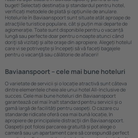
buget! Selectați destinația şi standardul pentru hotel,
verificați metodele de plată și opțiunile de anulare.
Hotelurile în Baviaanspoort sunt situate atât aproape de
atracţiile turistice populare, cât și puțin mai departe de
aglomerație. Toate sunt disponibile pentru o vacanță
lungă sau perfecte doar pentru o noapte atunci când
doriţi să vizitaţi şi alte oraşe din apropiere. Alegeți hotelul
care vi se potriveşte și începeți să vă faceți bagajele
pentru o vacanţă sau călătorie de afaceri!
Baviaanspoort – cele mai bune hoteluri
O varietate de servicii și o locație atractivă sunt câteva
dintre elementele cheie ale unui hotel All-Inclusive de
succes. Cele mai bune hoteluri din Baviaanspoort
garantează cel mai înalt standard pentru servicii și o
gamă largă de facilități pentru oaspeți. O cazare cu
standarde ridicate oferă cea mai bună locație, ȋn
apropiere de principalele distracţii din Baviaanspoort.
Oaspeții pot folosi parcarea gratuită și pot alege o
cameră sau un apartament care să corespundă perfect