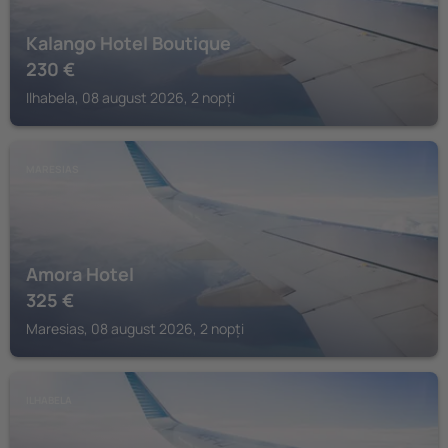
Kalango Hotel Boutique
230
€
Ilhabela, 08 august 2026, 2 nopți
MARESIAS
Amora Hotel
325
€
Maresias, 08 august 2026, 2 nopți
ILHABELA