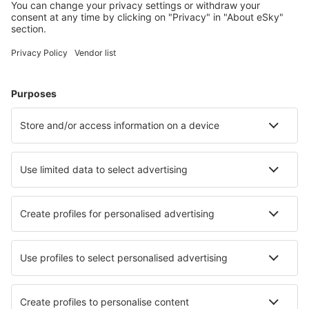
Cele mai căutate cazări de către utilizatorii eSky
Cazare în Brazilia - Orașe populare
Cazare în Cabo Frio
Cazare în São Paulo
Cazare în Florianopolis
Cazare în Rio de Janeiro
Cazare în Belem
Cazare în Santarem
Cazare în Guaruja
Cazare în Taguatinga
Cazare în Barra de Sao Miguel
Cazare în Ipojuca
Cele mai bune locuri de cazare - orașe
Cazare în Sant Ferran de ses Roques
Cazare în Salzweg