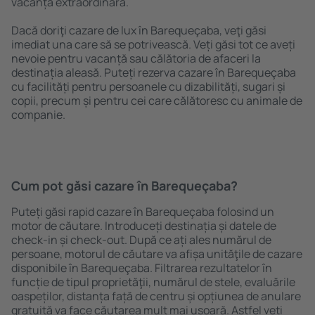
vacanță extraordinară.
Dacă doriţi cazare de lux în Barequeçaba, veţi găsi
imediat una care să se potrivească. Veți găsi tot ce aveți
nevoie pentru vacanță sau călătoria de afaceri la
destinația aleasă. Puteți rezerva cazare în Barequeçaba
cu facilități pentru persoanele cu dizabilități, sugari și
copii, precum și pentru cei care călătoresc cu animale de
companie.
Cum pot găsi cazare în Barequeçaba?
Puteți găsi rapid cazare în Barequeçaba folosind un
motor de căutare. Introduceți destinația și datele de
check-in și check-out. După ce ați ales numărul de
persoane, motorul de căutare va afișa unităţile de cazare
disponibile în Barequeçaba. Filtrarea rezultatelor în
funcție de tipul proprietăţii, numărul de stele, evaluările
oaspeților, distanța față de centru și opțiunea de anulare
gratuită va face căutarea mult mai ușoară. Astfel veți