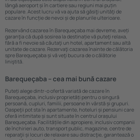
lângă aeroport și în cartiere sau regiuni mai puțin
populare. Acest lucru vă va ajuta să găsiţi unităţi de
cazare în funcție de nevoi și de planurile ulterioare.
Rezervând cazarea în Barequeçaba mai devreme, aveți
garanţia că după sosirea la destinație vă puteţi relaxa,
fără a fi nevoie să căutaţi un hotel, apartament sau altă
unitate de cazare. Rezervaţi cazarea înainte de călătoria
spre Barequeçaba și vă veţi bucura de o călătorie
liniştită.
Barequeçaba – cea mai bună cazare
Puteți alege dintr-o ofertă variată de cazare în
Barequeçaba, inclusiv proprietăți pentru o singură
persoană, cupluri, familii, persoane ȋn vârstă și grupuri.
Oaspeţii pot sta în apartamente, hoteluri și pensiuni care
oferă intimitate și sunt situate în centrul orașului
Barequeçaba. Facilitățile din apropiere, inclusiv companii
de închirieri auto, transport public, magazine, centre de
reparaţii și locuri de relaxare sau distracţie, garantează o