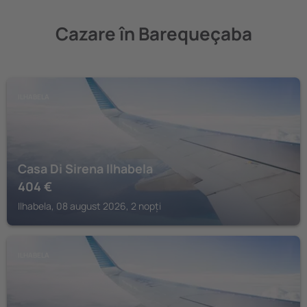
Cazare în Barequeçaba
ILHABELA
Casa Di Sirena Ilhabela
404
€
Ilhabela, 08 august 2026, 2 nopți
ILHABELA