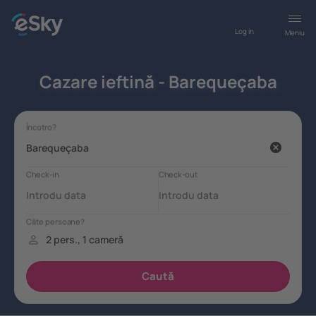
Log in
Meniu
Cazare ieftină - Barequeçaba