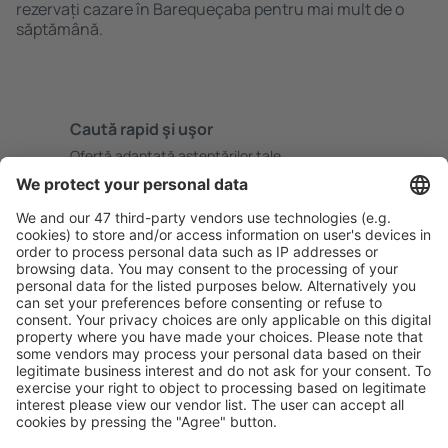
rezervați cazare în Barequeçaba pentru mai mult de o
săptămână.
Caută rapid şi uşor
Ofertă adaptată aşteptărilor tale.
Planifică ȋn siguranţă
Rezervare fără griji cu opțiune gratuită de anulare.
Economiseşte mai mult
Prețuri atractive și oferte speciale pentru utilizatorii
conectați.
Cazarea preferată
Alege din peste 1,3 mil. de opţiuni: hoteluri, cabane,
apartamente și altele.