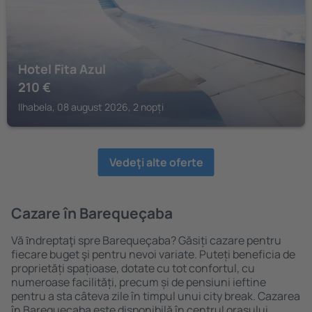
Hotel Fita Azul
210
€
Ilhabela, 08 august 2026, 2 nopți
Vedeţi alte oferte
Cazare în Barequeçaba
Vă ȋndreptaţi spre Barequeçaba? Găsiți cazare pentru
fiecare buget şi pentru nevoi variate. Puteți beneficia de
proprietăți spațioase, dotate cu tot confortul, cu
numeroase facilități, precum și de pensiuni ieftine
pentru a sta câteva zile în timpul unui city break. Cazarea
în Barequeçaba este disponibilă în centrul orașului,