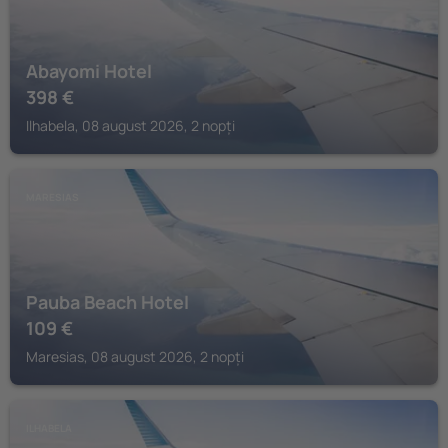
Abayomi Hotel
398
€
Ilhabela, 08 august 2026, 2 nopți
MARESIAS
Pauba Beach Hotel
109
€
Maresias, 08 august 2026, 2 nopți
ILHABELA