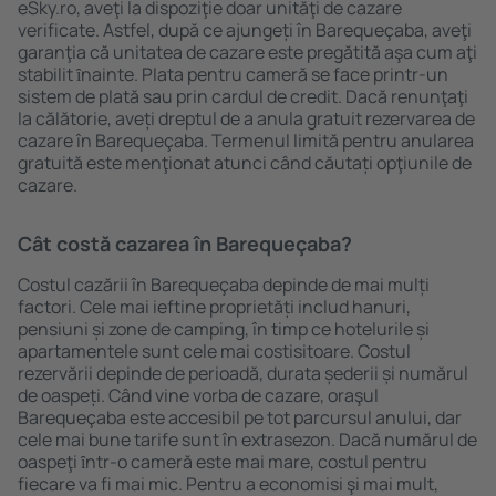
eSky.ro, aveţi la dispoziţie doar unităţi de cazare
verificate. Astfel, după ce ajungeți în Barequeçaba, aveţi
garanţia că unitatea de cazare este pregătită aşa cum aţi
stabilit ȋnainte. Plata pentru cameră se face printr-un
sistem de plată sau prin cardul de credit. Dacă renunţaţi
la călătorie, aveți dreptul de a anula gratuit rezervarea de
cazare în Barequeçaba. Termenul limită pentru anularea
gratuită este menţionat atunci când căutați opţiunile de
cazare.
Cât costă cazarea în Barequeçaba?
Costul cazării în Barequeçaba depinde de mai mulți
factori. Cele mai ieftine proprietăți includ hanuri,
pensiuni și zone de camping, în timp ce hotelurile și
apartamentele sunt cele mai costisitoare. Costul
rezervării depinde de perioadă, durata șederii și numărul
de oaspeți. Când vine vorba de cazare, oraşul
Barequeçaba este accesibil pe tot parcursul anului, dar
cele mai bune tarife sunt în extrasezon. Dacă numărul de
oaspeţi ȋntr-o cameră este mai mare, costul pentru
fiecare va fi mai mic. Pentru a economisi şi mai mult,