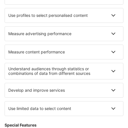
Cazare în Bergby
Cazare în Roh
Cazare în Zigong
Cazare în Cormatin
Cazare în Iguerande
Cazare Weaverville
Cazare în Port Severn
Cazare în Mengerskirchen
Cele mai bune locuri de cazare - regiuni
Cazare în Fernando de Noronha
Cazare în Copacabana
Cazare în Iguazú
Cazare în Ipanema
Cazare în Praia do Forte
Cazare În Iași județul
Cazare în Valle del Cauca
Cazare in Voievodatul Podlasia
Cazare în Gold Coast
Cazare in Curonian Spit National Park