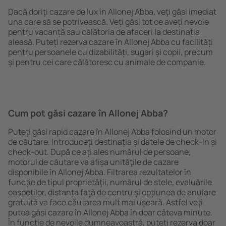
Dacă doriţi cazare de lux în Allonej Abba, veţi găsi imediat
una care să se potrivească. Veți găsi tot ce aveți nevoie
pentru vacanță sau călătoria de afaceri la destinația
aleasă. Puteți rezerva cazare în Allonej Abba cu facilități
pentru persoanele cu dizabilități, sugari și copii, precum
și pentru cei care călătoresc cu animale de companie.
Cum pot găsi cazare în Allonej Abba?
Puteți găsi rapid cazare în Allonej Abba folosind un motor
de căutare. Introduceți destinația și datele de check-in și
check-out. După ce ați ales numărul de persoane,
motorul de căutare va afișa unităţile de cazare
disponibile în Allonej Abba. Filtrarea rezultatelor în
funcție de tipul proprietăţii, numărul de stele, evaluările
oaspeților, distanța față de centru și opțiunea de anulare
gratuită va face căutarea mult mai ușoară. Astfel veți
putea găsi cazare în Allonej Abba în doar câteva minute.
În funcție de nevoile dumneavoastră, puteți rezerva doar