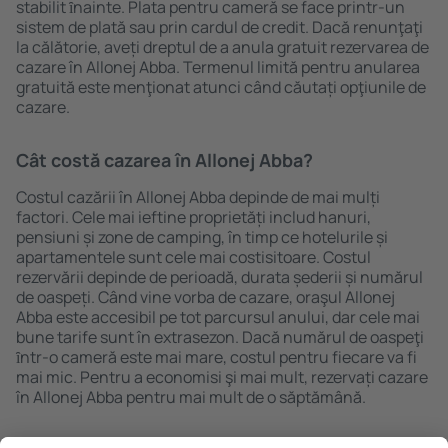
stabilit ȋnainte. Plata pentru cameră se face printr-un
sistem de plată sau prin cardul de credit. Dacă renunţaţi
la călătorie, aveți dreptul de a anula gratuit rezervarea de
cazare în Allonej Abba. Termenul limită pentru anularea
gratuită este menţionat atunci când căutați opţiunile de
cazare.
Cât costă cazarea în Allonej Abba?
Costul cazării în Allonej Abba depinde de mai mulți
factori. Cele mai ieftine proprietăți includ hanuri,
pensiuni și zone de camping, în timp ce hotelurile și
apartamentele sunt cele mai costisitoare. Costul
rezervării depinde de perioadă, durata șederii și numărul
de oaspeți. Când vine vorba de cazare, oraşul Allonej
Abba este accesibil pe tot parcursul anului, dar cele mai
bune tarife sunt în extrasezon. Dacă numărul de oaspeţi
ȋntr-o cameră este mai mare, costul pentru fiecare va fi
mai mic. Pentru a economisi şi mai mult, rezervați cazare
în Allonej Abba pentru mai mult de o săptămână.