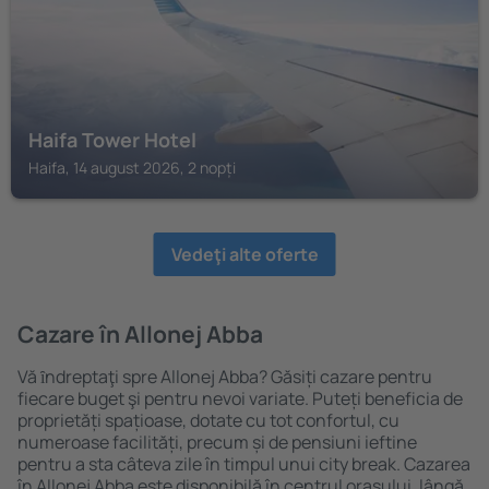
Haifa Tower Hotel
Haifa, 14 august 2026, 2 nopți
Vedeţi alte oferte
Cazare în Allonej Abba
Vă ȋndreptaţi spre Allonej Abba? Găsiți cazare pentru
fiecare buget şi pentru nevoi variate. Puteți beneficia de
proprietăți spațioase, dotate cu tot confortul, cu
numeroase facilități, precum și de pensiuni ieftine
pentru a sta câteva zile în timpul unui city break. Cazarea
în Allonej Abba este disponibilă în centrul orașului, lângă