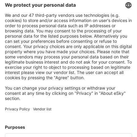
Caută rapid şi uşor
Ofertă adaptată aşteptărilor tale.
Planifică ȋn siguranţă
Rezervare fără griji cu opțiune gratuită de anulare.
Economiseşte mai mult
Prețuri atractive și oferte speciale pentru utilizatorii
conectați.
Cazarea preferată
Alege din peste 1,3 mil. de opţiuni: hoteluri, cabane,
apartamente și altele.
Cele mai căutate cazări de către utilizatorii eSky