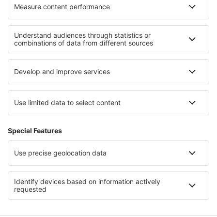
Cazare în Castleton
Cazare în Gocek
Cazare în Thonac
Cazare în Coudray
Cele mai bune locuri de cazare - regiuni
Cazare in Marea Moartă
Cazare in Sliven
Cazare în Aruba
Cazare in North Puerto Rico
Cazare pe Insula Martinica
Cazare în Andorra