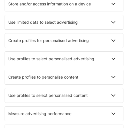
Cazare în Israel - Orașe populare
Cazare în Ierusalim
Cazare în Tiberias
Cazare în Eilat
Cazare în Haifa
Cazare în Tel Aviv
Cazare Rishon Leziyyon
Cazare în Efrat
Cazare în Qatsrin
Cazare Alma
Cazare în Kiryat Mal'akhi
Cele mai bune locuri de cazare - orașe
Cazare în San Gabriel
Cazare în Owston
Cazare în Alembon
Cazare în Puentenansa
Cazare în Miklauzhof
Cazare în Craignure (Mull)